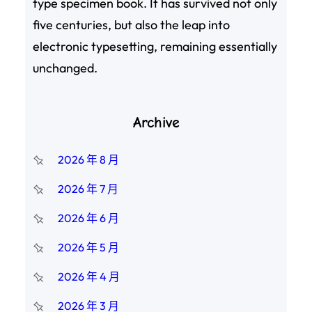
type specimen book. It has survived not only
five centuries, but also the leap into
electronic typesetting, remaining essentially
unchanged.
Archive
2026 年 8 月
2026 年 7 月
2026 年 6 月
2026 年 5 月
2026 年 4 月
2026 年 3 月