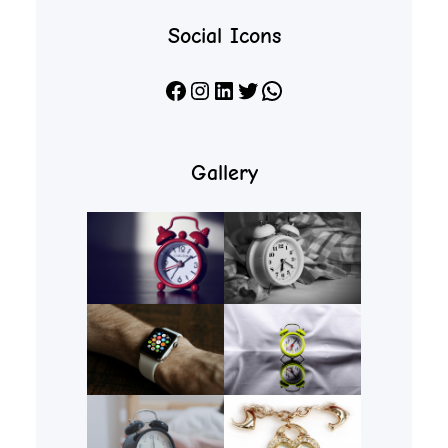
Social Icons
Facebook
Instagram
LinkedIn
X
WhatsApp
Gallery