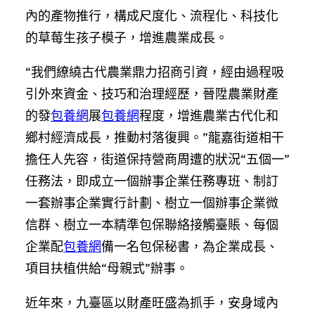
內的產物推行，構成尺度化、流程化、科技化
的草莓生孩子模子，增進農業成長。
“我們繚繞古代農業鼎力招商引資，經由過程吸
引外來資金、技巧和治理經歷，晉陞農業財產
的發
包養網
展
包養網
程度，增進農業古代化和
鄉村經濟成長，推動村落復興。”龍嘉街道相干
擔任人先容，街道保持營商周遭的狀況“五個一”
任務法，即成立一個辦事企業任務專班、制訂
一套辦事企業實行計劃、樹立一個辦事企業微
信群、樹立一本精準包保聯絡接觸臺賬、每個
企業配
包養網
備一名包保秘書，為企業成長、
項目扶植供給“母親式”辦事。
近年來，九臺區以財產旺盛為抓手，安身域內