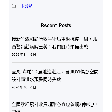
未分類
Recent Posts
接新竹森和診所收手術后重返抗疫一線，北
西醫棗莊病院王蕊：我們隨時預備出戰
2026 年 8 月 6 日
臺風“韋帕”今晨進進湛江，暴JIUYI俱意空間
設計雨洪水預警同時失效
2026 年 8 月 6 日
全國秋糧累計收買超甜心查包養網3億噸_中