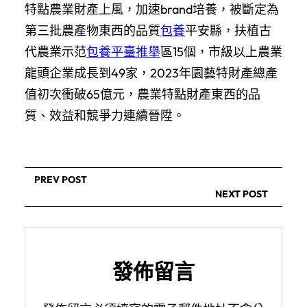
特點農業財產上風，加速brand培養，被斷定為
第三批農產物東西的品質
包養
平安縣，扶植古
代農業示范
包養平臺推舉
區15個，市級以上農業
龍頭企業成長到49家，2023年園藝特財產總產
值初次衝破65億元，農業特點財產東西的品
質、效益和競爭力連續晉陞。
PREV POST
NEXT POST
發佈留言