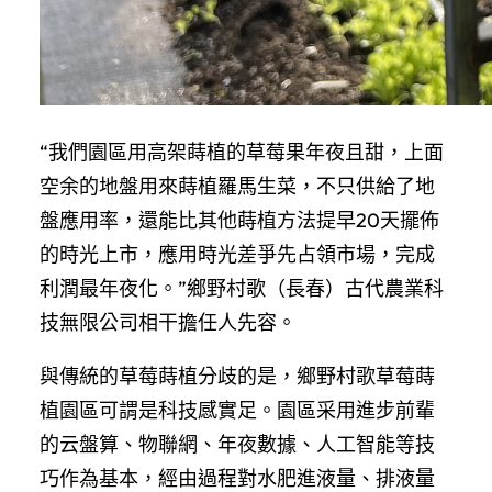
“我們園區用高架蒔植的草莓果年夜且甜，上面
空余的地盤用來蒔植羅馬生菜，不只供給了地
盤應用率，還能比其他蒔植方法提早20天擺佈
的時光上市，應用時光差爭先占領市場，完成
利潤最年夜化。”鄉野村歌（長春）古代農業科
技無限公司相干擔任人先容。
與傳統的草莓蒔植分歧的是，鄉野村歌草莓蒔
植園區可謂是科技感實足。園區采用進步前輩
的云盤算、物聯網、年夜數據、人工智能等技
巧作為基本，經由過程對水肥進液量、排液量