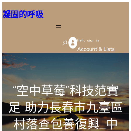
跳
凝固的呼吸
至
主
要
Hello sign in
內
S
Account & Lists
容
e
a
r
c
“空中草莓”科技范實
h
足 助力長春市九臺區
村落查包養復興_中