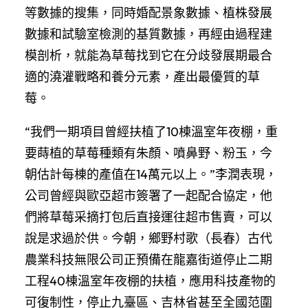
等數據的搜集，同時婚配景象數據、植株發展
數據和試驗室檢測的基質數據，再經由過程建
模剖析，就能為草莓找到它在分歧發展期最合
適的澆灌戰略和養分元素，產出最優質的草
莓。
“我們一期項目曾經扶植了10棟溫室年夜棚，重
要蒔植的草莓種類有朱顏、噴鼻野、粉玉，今
朝估計每棟的產值在14萬元以上。”李潤表現，
公司曾經與歐亞超市簽署了一起配合協定，他
們將草莓采摘打包后直接運往超市售賣，可以
說是求過於供。今朝，鄉野村歌（長春）古代
農業科技無限公司正預備在龍嘉街道停止二期
工程40棟溫室年夜棚的扶植，應用科技產物的
可復制性，停止九臺區、吉林省甚至全國范圍