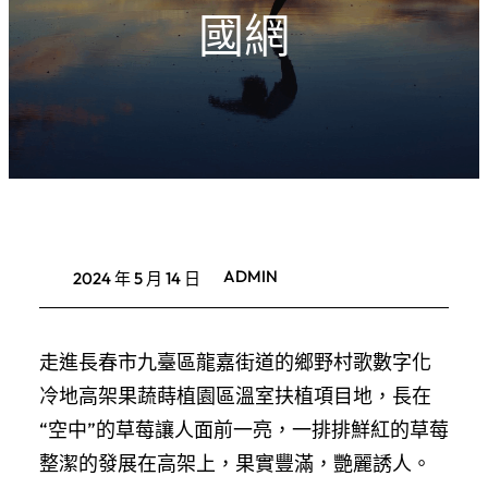
國網
ADMIN
2024 年 5 月 14 日
走進長春市九臺區龍嘉街道的鄉野村歌數字化
冷地高架果蔬蒔植園區溫室扶植項目地，長在
“空中”的草莓讓人面前一亮，一排排鮮紅的草莓
整潔的發展在高架上，果實豐滿，艷麗誘人。