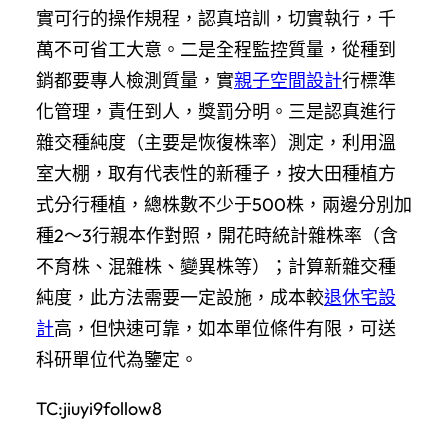
實可行的操作規程，認真培訓，切實執行，千
萬不可省工大意。二是全程監控質量，從種到
銷都要專人檢測質量，實
親子空間設計
行標準
化管理，責任到人，獎罰分明。三是認真進行
雜交種純度（主要是恢復株率）測定，利用溫
室大棚，取有代表性的新種子，按大田種植方
式分行種植，總株數不少于500株，兩邊分別加
種2～3行親本作對照，開花時統計雜株率（含
不育株、混雜株、變異株等）；計算新雜交種
純度，此方法需要一定設施，成本較
退休宅設
計
高，但快速可靠，如本單位條件有限，可送
科研單位代為鑒定。
TC:jiuyi9follow8