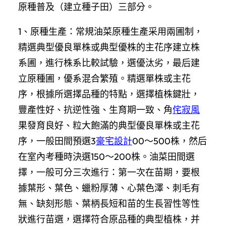
原種普及（建立種子田）三部分。
1、原種生產：常規油菜原種生產采用兩圃制，
精選典型優良單株或典型優株的主花序建立株
系圃，進行株系比較試驗，選優汰劣，最后建
立原種圃，優系混合繁殖。精選單株或主花
序，根據所選擇品種的特點，選擇植株鍵壯，
豐產性好、抗逆性強、生育期一致、角
侘寂風
果發育良好、粒大飽滿的典型優良單株或主花
序，一般田間預選3
豪宅設計
00～500株，然后
在室內考種時決選150～200株。油菜田間選
擇，一般可分三次進行：第一次在苗期，要根
據葉形、葉色、蠟粉厚薄、心葉色澤、刺毛有
無、缺刻形態、葉柄長短和苗的生長習性等性
狀進行苗選，選擇符合原品種的典型植株，并