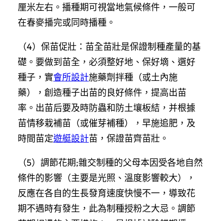
厘米左右。播種期可視當地氣候條件，一般可
在春麥播完或同時播種。
（4）保苗促壯：苗全苗壯是保證制種產量的基
礎。要做到苗全，必須整好地、保好墑、選好
種子，實
會所設計
施藥劑拌種（或土內施
藥），創造種子出苗的良好條件，提高出苗
率。出苗后要及時防蟲和防土壤板結，并根據
苗情移栽補苗（或催芽補種），早施追肥，及
時間苗定
遊艇設計
苗，保證苗齊苗壯。
（5）調節花期;雜交制種的父母本因受各地自然
條件的影響（主要是光照、溫度影響較大），
反應在各自的生長發育速度快慢不一，導致花
期不遇時有發生，此為制種授粉之大忌。調節