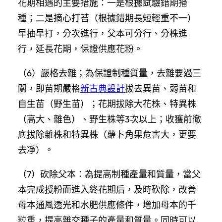
花期相遇的主要措施：一是根據試驗錯期播
種；二是摘心打苔（根據錯期長短輕重不一）
早抽早打，分次進行，父本可分行、分株進
行，延長花期，保證供應花粉。
（6）嚴格去雜；為保證制種質量，去雜要過三
關，即苗期嚴格
新古典設計
拔去異苗、弱苗和
自生苗（野生苗）；花期拔除大花株、特異株
（高大、雜色）、野生株等3次以上；收獲前徹
底拔除雜株和特異株（蘿卜角果危害大，更要
去凈）。
（7）砍除父本：為提高制種產量和質量，當父
本完成授粉而進入終花期后，及時砍除，改善
母本通風透光和水肥供應條件，增加母本的千
粒重，提高雜交種子的產量和質量。同時可以