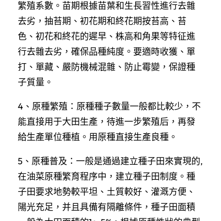
繁殖系數。苗期根據苗葉和生長習性進行去雜
去劣，抽苔期、初花期和終花期按苔高、苔
色、初花和終花的遲早、株高和角果等特征進
行去雜去劣，確保品種純度。要適時收獲、單
打、單藏、嚴防機械混雜、防止霉變，保證種
子質量。
4、原種繁殖：原種種子數量一般都比較少，不
能直接用于大田生產，待進一步繁殖后，再發
給生產單位種植。用原種直接生產良種。
5、原種普及：一般是通過建立種子田來實現的,
在油菜原種繁育程序中，建立種子田制度。種
子田要求地勢較平坦、土質較好、灌溉方便、
陽光充足，并且具備有隔離條件，種子田面積