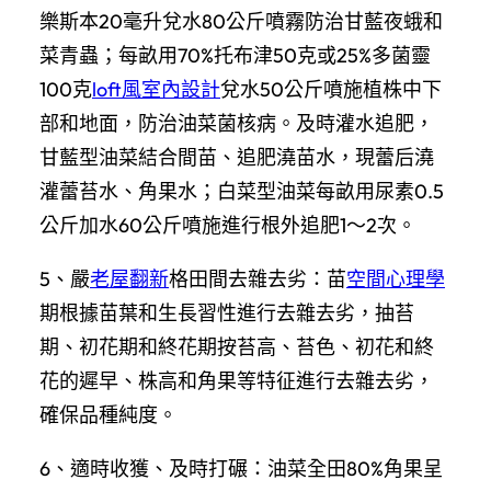
樂斯本20毫升兌水80公斤噴霧防治甘藍夜蛾和
菜青蟲；每畝用70%托布津50克或25%多菌靈
100克
loft風室內設計
兌水50公斤噴施植株中下
部和地面，防治油菜菌核病。及時灌水追肥，
甘藍型油菜結合間苗、追肥澆苗水，現蕾后澆
灌蕾苔水、角果水；白菜型油菜每畝用尿素0.5
公斤加水60公斤噴施進行根外追肥1～2次。
5、嚴
老屋翻新
格田間去雜去劣：苗
空間心理學
期根據苗葉和生長習性進行去雜去劣，抽苔
期、初花期和終花期按苔高、苔色、初花和終
花的遲早、株高和角果等特征進行去雜去劣，
確保品種純度。
6、適時收獲、及時打碾：油菜全田80%角果呈