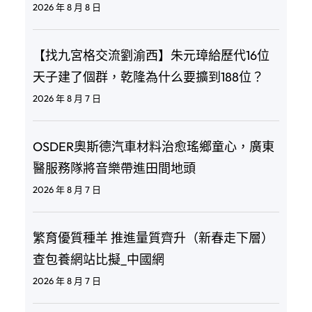
2026 年 8 月 8 日
【找九宮格交流劉渝西】朱元璋給歷代16位
天子建了個群，乾隆為什么要擴到188位？
2026 年 8 月 7 日
OSDER奧斯德汽車材料治愈瑤鄉童心，廣東
醫服務隊將音樂帶進田間地頭
2026 年 8 月 7 日
繁育優質種羊 推進量質齊升（新春走下層）
查包養網站比擬_中國網
2026 年 8 月 7 日