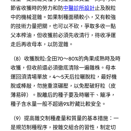
節省收獲時的勞力和防
中醫診所設計
止及脫粒
中的機械混雜。如果制種面積較小，又有較強
的技術力量把關，也可以不砍，爭取多收一點
父本榨油，但收獲前必須先收清行，待收凈運
走后再收母本，以防混雜。
（8）收獲脫粒:全田70～80%的角果成熟時及時
收獲，但收前還必須徹底清除一遍雜株。母本
運回須清場單放，4～5天后拉曬脫粒，最好機
脫或棒敲，勿施重滾碾壓，以免壓破籽粒（皮
薄易碎）。脫離后的種子要及時曬干、簸凈，
種子含水量一般不超過9%貯藏比較安全。
（9）提高雜交制種產量和質量的基本措施：一
是規范制種程序，按雜交組合的習性，制定切