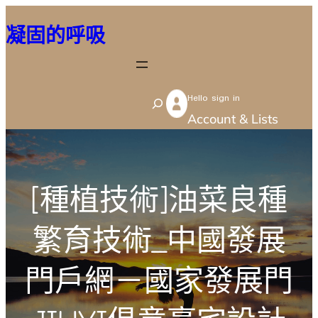
跳
凝固的呼吸
至
主
要
Hello sign in
內
S
Account & Lists
容
e
a
r
[種植技術]油菜良種
c
h
繁育技術_中國發展
門戶網－國家發展門