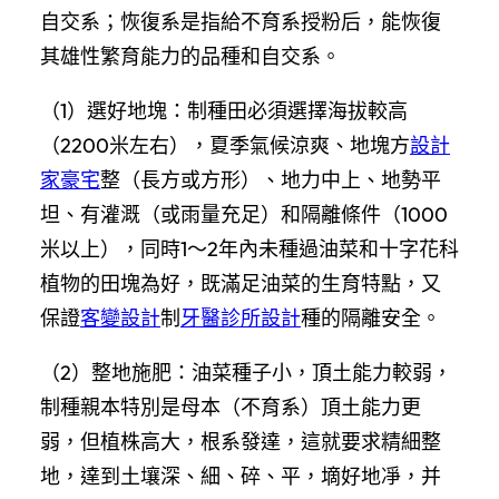
自交系；恢復系是指給不育系授粉后，能恢復
其雄性繁育能力的品種和自交系。
（1）選好地塊：制種田必須選擇海拔較高
（2200米左右），夏季氣候涼爽、地塊方
設計
家豪宅
整（長方或方形）、地力中上、地勢平
坦、有灌溉（或雨量充足）和隔離條件（1000
米以上），同時1～2年內未種過油菜和十字花科
植物的田塊為好，既滿足油菜的生育特點，又
保證
客變設計
制
牙醫診所設計
種的隔離安全。
（2）整地施肥：油菜種子小，頂土能力較弱，
制種親本特別是母本（不育系）頂土能力更
弱，但植株高大，根系發達，這就要求精細整
地，達到土壤深、細、碎、平，墑好地凈，并