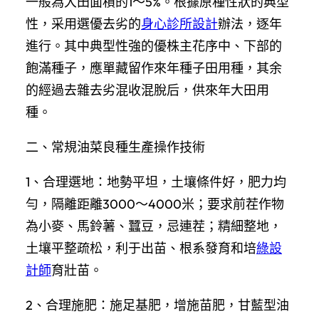
一般為大田面積的1～5%。根據原種性狀的典型
性，采用選優去劣的
身心診所設計
辦法，逐年
進行。其中典型性強的優株主花序中、下部的
飽滿種子，應單藏留作來年種子田用種，其余
的經過去雜去劣混收混脫后，供來年大田用
種。
二、常規油菜良種生產操作技術
1、合理選地：地勢平坦，土壤條件好，肥力均
勻，隔離距離3000～4000米；要求前茬作物
為小麥、馬鈴薯、蠶豆，忌連茬；精細整地，
土壤平整疏松，利于出苗、根系發育和培
綠設
計師
育壯苗。
2、合理施肥：施足基肥，增施苗肥，甘藍型油