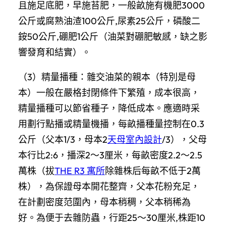
且施足底肥，早施苔肥，一般畝施有機肥3000
公斤或腐熟油渣100公斤,尿素25公斤，磷酸二
銨50公斤,硼肥1公斤（油菜對硼肥敏感，缺之影
響發育和結實）。
（3）精量播種：雜交油菜的親本（特別是母
本）一般在嚴格封閉條件下繁殖，成本很高，
精量播種可以節省種子，降低成本。應適時采
用劃行點播或精量機播，每畝播種量控制在0.3
公斤（父本1/3，母本2
天母室內設計
/3），父母
本行比2:6，播深2～3厘米，每畝密度2.2～2.5
萬株（拔
THE R3 寓所
除雜株后每畝不低于2萬
株），為保證母本開花整齊，父本花粉充足，
在計劃密度范圍內，母本稍稠，父本稍稀為
好。為便于去雜防蟲，行距25～30厘米,株距10