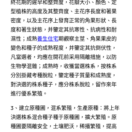
終花期的遲早和整齊度，花瓣大小、顏色、定
型植株的高度及其整齊度、主花序長度和著果
密度，以及主花序上發育正常的角果形狀、長
度和著生狀態，并鑒定其抗寒性、抗病性和耐
濕性；成熟
養生住宅
期觀察主莖、角果果皮的
變色和種子的成熟程度，并鑒定其抗倒伏性，
凡當選者，均應在開花前采用隔離措施，以防
生物學混雜；成熟時，收獲當選株系，按株系
分別掛藏考種脫粒，鑒定種子質量和成熟度，
對決選的株系種子，應分株系脫粒，留作來年
進行優系繁殖。
3、建立原種圃，混系繁殖，生產原種：將上年
決選株系混合種子種于原種圃，擴大繁殖。原
種圃要隔離安全，土壤肥沃，稀播繁殖，提高