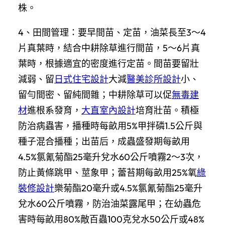
株。
4、田間管理：要早間苗、定苗，油菜長至3～4
片真葉時，結合中耕除草進行間苗，5～6片真
葉時，根據適宜的密度進行定苗。間苗要留壯
減弱、留
日式住宅設計
大減
醫美診所設計
小、
留勻間密、留純間雜；中耕除草可以促
無毒建
材
進根系發育，
大直室內設計
培育壯苗。積極
防治病蟲害，播種時每畝用5%甲拌磷1.5公斤與
種子混合播種；出苗后，成蟲盛發期每畝用
4.5%氯氰菊酯25毫升兌水60公斤噴霧2～3次，
防止黃條跳甲、莖象甲；蕾苔期每畝用25%氧
綠
裝修設計
樂菊酯20毫升或4.5%氯氰菊酯25毫升
兌水60公斤噴霧，防治油菜露尾甲；在幼蟲危
害時每畝用80%敵百蟲100克兌水50公斤或48%