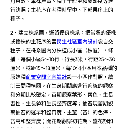
角果數、單株產量、種子千粒重和成熟度等進
行決選；主花序在考種時留中、下部果序上的
種子。
2、建立株系圃，選留優良株系：把當選的優株
或優株的主花序的套
民生社區室內設計
袋自交
種子，在株系圃內分株植成小區（株區），條
播，每個小區5～10行，行長3米，行距25～30
厘米，株距15～18厘米，每10個小區用本品種的
原始種
商業空間室內設計
設一小區作對照，繪
制田間種植圖。在生育期間應進行系統的觀察
和分期比較鑒定，苗期觀察葉形、葉色、生長
習性、生長勢和生長整齊度等；抽苔現蕾期觀
察抽苔的遲早和整齊度、主莖（苔）的色澤、
苔高和整齊度；開花期觀察初花期、盛花期和