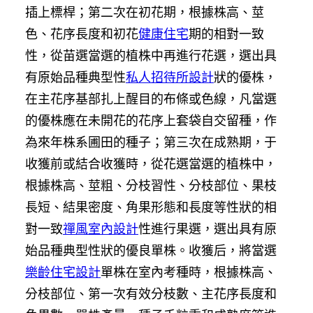
插上標桿；第二次在初花期，根據株高、莖
色、花序長度和初花
健康住宅
期的相對一致
性，從苗選當選的植株中再進行花選，選出具
有原始品種典型性
私人招待所設計
狀的優株，
在主花序基部扎上醒目的布條或色線，凡當選
的優株應在未開花的花序上套袋自交留種，作
為來年株系圃田的種子；第三次在成熟期，于
收獲前或結合收獲時，從花選當選的植株中，
根據株高、莖粗、分枝習性、分枝部位、果枝
長短、結果密度、角果形態和長度等性狀的相
對一致
禪風室內設計
性進行果選，選出具有原
始品種典型性狀的優良單株。收獲后，將當選
樂齡住宅設計
單株在室內考種時，根據株高、
分枝部位、第一次有效分枝數、主花序長度和