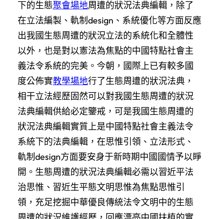
下的生態
聚會場地
周遭的狀況法典編輯，除了
在立法編製、軌制design、系統優化等方面反應
出我國生態周遭的狀況立法的系統化和全體性
以外，也是對以憲法為焦點的中國特點社會主
義法令系統的完美。今朝，國際上已有較多國
度公佈實
教學場地
行了生態周遭的狀況法典，
相干立法經歷固然可以對我國生態周遭的狀況
法典編輯供給必定鑒戒，可是我國生態周遭的
狀況法典編輯實質上是中國特點社會主義法令
系統下的法典編輯，在思惟引領、立法形式、
軌制design方面要安身于新時期中國國情予以睜
開。生態周遭的狀況法典編輯必需以習近平法
治思惟、習近生平態文明思惟為焦點思惟引
領，充足挖掘中華優良傳統法令文明中的生態
周遭的狀況維護經歷，回應漂亮中國扶植的實