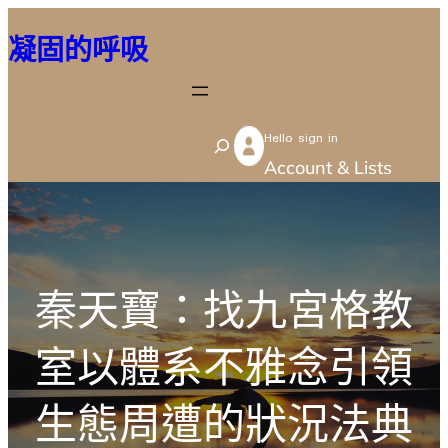
跳
凝固的呼吸
至
主
要
Hello sign in
內
S
Account & Lists
容
e
a
r
c
秦天寶：找九宮格教
h
室以體系不雅念引領
生態周遭的狀況法典