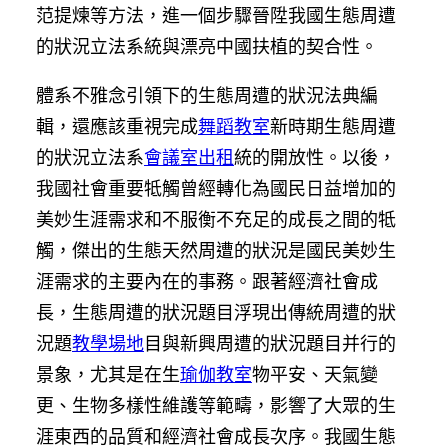
范提煉等方法，進一個步驟晉陞我國生態周遭
的狀況立法系統與漂亮中國扶植的契合性。
體系不雅念引領下的生態周遭的狀況法典編
輯，還應該重視完成
舞蹈教室
新時期生態周遭
的狀況立法系
會議室出租
統的開放性。以後，
我國社會重要牴觸曾經轉化為國民日益增加的
美妙生涯需求和不服衡不充足的成長之間的牴
觸，傑出的生態天然周遭的狀況是國民美妙生
涯需求的主要內在的事務。跟著經濟社會成
長，生態周遭的狀況題目浮現出傳統周遭的狀
況題
教學場地
目與新興周遭的狀況題目并行的
景象，尤其是在生
瑜伽教室
物平安、天氣變
更、生物多樣性維護等範疇，影響了大眾的生
涯東西的品質和經濟社會成長次序。我國生態