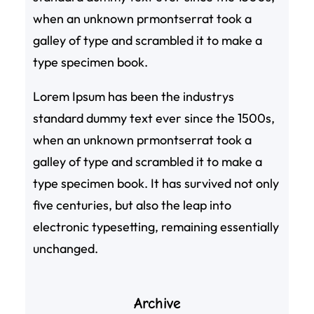
when an unknown prmontserrat took a
galley of type and scrambled it to make a
type specimen book.
Lorem Ipsum has been the industrys
standard dummy text ever since the 1500s,
when an unknown prmontserrat took a
galley of type and scrambled it to make a
type specimen book. It has survived not only
five centuries, but also the leap into
electronic typesetting, remaining essentially
unchanged.
Archive