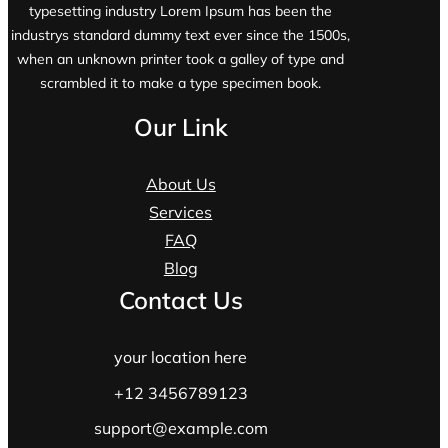
typesetting industry Lorem Ipsum has been the
industrys standard dummy text ever since the 1500s,
when an unknown printer took a galley of type and
scrambled it to make a type specimen book.
Our Link
About Us
Services
FAQ
Blog
Contact Us
your location here
+12 3456789123
support@example.com