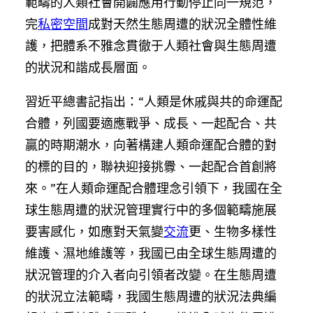
範疇的人類社會開闢應用行動停止同一規范，
完
私密空間
成對天然生態周遭的狀況全體性維
護，把體系不雅念貫徹于人類社會與生態周遭
的狀況和諧成長層面。
習近平總書記指出：“人類是休戚與共的命運配
合體，列國要適應戰爭、成長、一起配合、共
贏的時期潮水，向著構建人類命運配合體的對
的標的目的，聯袂迎接挑釁、一起配合首創將
來。”在人類命運配合體理念引領下，我國在全
球生態周遭的狀況管理實行中的多個範疇施展
要害感化，如應對天氣變
交流
更、生物多樣性
維護、濕地維護等，我國已由全球生態周遭的
狀況管理的介入者向引領者改變。在生態周遭
的狀況立法範疇，我國生態周遭的狀況法典編