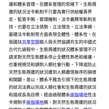
護和體系管理。在體系管理的思緒下，生態周
遭的狀況法令軌制不只要為實行供給權責界
定、監管手腕、管理機制、法令義務等軌制支
持，也要在立法情勢、立法理念、立法準繩、
基礎法令軌制等方面表現全體性、體系性。在
我國扶
共享空間
植人與天然協調共生的中國式
古代化過程中，生態周遭的狀況體系管理不只
請求對天然生態體系停止全體性熟悉和維護，
也重視規范和調劑人類社會行動，下降或防止
天然生態周遭的狀況遭到人類盡情無序的損壞
和開闢。是以，體系不雅念引領下的生態周遭
的狀況法典以完成人類社會和生態周遭的狀況
和諧成長為目標，經由過程體系
瑜伽場地
性法
令規制手
瑜伽場地
腕，對天然生態周遭的狀況