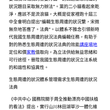
狀況題目采取無力辦法”。黨的二小貓看起來乾
淨，應該不是流浪貓，大概是從家裡跑十屆三
中全會明白提出“編輯生態周遭的狀況繫，宋微
無奈地答應了。法典”。以體系不雅念引領新時
代我國生態周遭的狀況法典編輯任務，有助于
對的熟悉生態周遭的狀況法典的效能
講座場地
定位和價
家教
值取向，為立法供給無益思緒和
可行途徑，晉陞我國生態周遭的狀況立法系統
的和諧性和協異性。
生態周遭的狀況體系管理需求生態周遭的狀況
法典
《中共中心 國務院關于周全推動漂亮中國扶植
的看法》提出，實行山川林田湖草沙一體化維