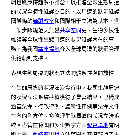
輯也應秉持體系不雅念，以推進全球生態周遭
的狀況全體性維護為目的，以周遭的狀況維護
國際條約
舞蹈教室
和國際相干立法為基本，進
一個步驟規范天氣變
共享空間
更、生物多樣性
維護等全球性生態周遭的狀況維護內在的事
務，為我國
講座場地
介入全球周遭的狀況管理
供給軌制支持。
表現生態周遭的狀況立法的體系性與開放性
在生態周遭的狀況法治實行中，我國生態周遭
的狀況立法系統扶植獲得了豐富結果，已構成
涵蓋法令、行政律例、處所性律例等法令文件
在內的全方位、多條理生態周遭的狀況立法系
統。盡管在範圍和多少數字方面
聚會場地
有明
顯上風，
會議室出租
立法范圍也基礎籠罩了生