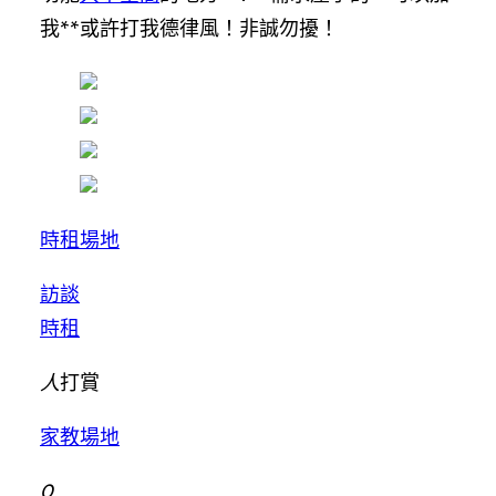
我**或許打我德律風！非誠勿擾！
時租場地
訪談
時租
人
打賞
家教場地
0