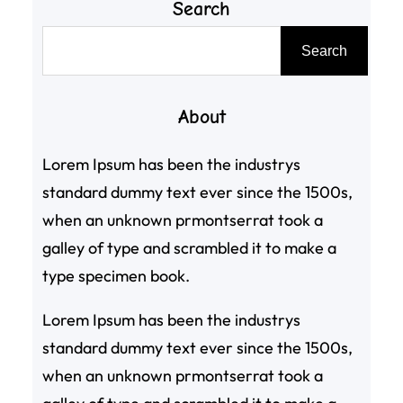
Search
搜
Search
尋
About
Lorem Ipsum has been the industrys
standard dummy text ever since the 1500s,
when an unknown prmontserrat took a
galley of type and scrambled it to make a
type specimen book.
Lorem Ipsum has been the industrys
standard dummy text ever since the 1500s,
when an unknown prmontserrat took a