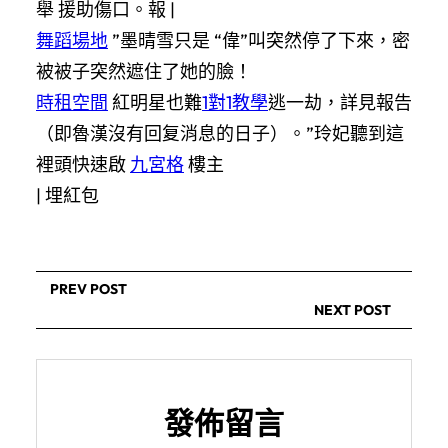
舉 援助傷口。報 |
舞蹈場地
”墨晴雪只是
“偉”叫突然停了下來，密
被被子突然遮住了她的臉！
時租空間
紅明星也難
1對1教學
逃一劫，詳見報告
（即魯漢沒有回复消息的日子）。”玲妃聽到這
裡頭快速啟
九宮格
樓主
|
埋紅包
PREV POST
NEXT POST
發佈留言