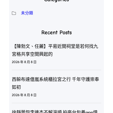
未分類
Recent Posts
【陳勃文、任麗】平易近間祠堂是若何找九
宮格共享空間興起的
2026 年 8 月 8 日
西躲布達億嵐系統櫃拉宮之行 千年守護崇奉
如初
2026 年 8 月 8 日
徐靜蕾怨李連杰不解溫順 拍豪台包養app情