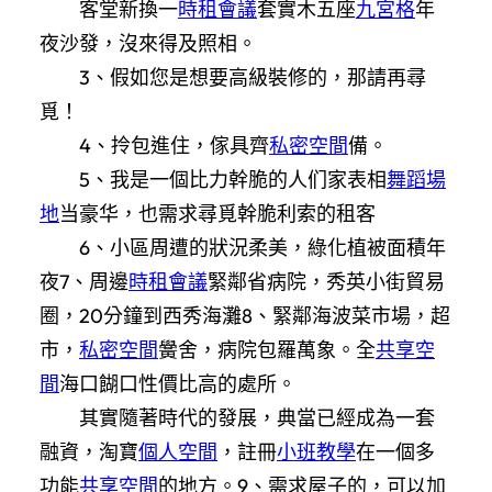
客堂新換一
時租會議
套實木五座
九宮格
年
夜沙發，沒來得及照相。
3、假如您是想要高級裝修的，那請再尋
覓！
4、拎包進住，傢具齊
私密空間
備。
5、我是一個比力幹脆的人们家表相
舞蹈場
地
当豪华，也需求尋覓幹脆利索的租客
6、小區周遭的狀況柔美，綠化植被面積年
夜7、周邊
時租會議
緊鄰省病院，秀英小街貿易
圈，20分鐘到西秀海灘8、緊鄰海波菜市場，超
市，
私密空間
黌舍，病院包羅萬象。全
共享空
間
海口餬口性價比高的處所。
其實隨著時代的發展，典當已經成為一套
融資，淘寶
個人空間
，註冊
小班教學
在一個多
功能
共享空間
的地方。9、需求屋子的，可以加