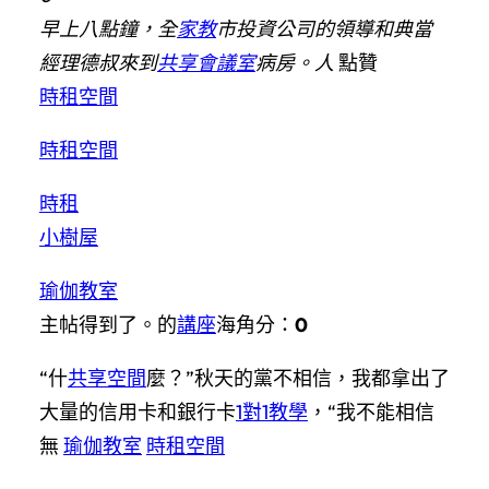
早上八點鐘，全
家教
市投資公司的領導和典當
經理德叔來到
共享會議室
病房。人
點贊
時租空間
時租空間
時租
小樹屋
瑜伽教室
主帖得到了。的
講座
海角分：
0
“什
共享空間
麼？”秋天的黨不相信，我都拿出了
大量的信用卡和銀行卡
1對1教學
，“我不能相信
無
瑜伽教室
時租空間