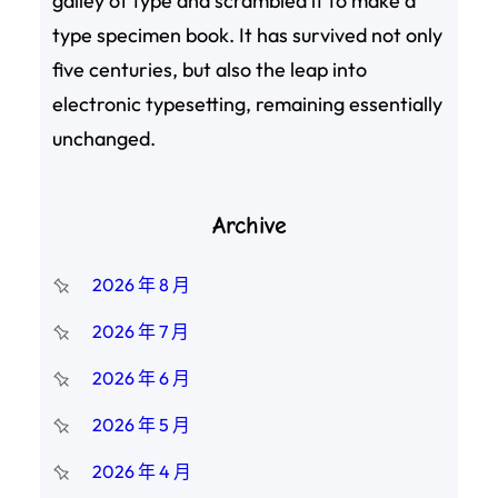
galley of type and scrambled it to make a
type specimen book. It has survived not only
five centuries, but also the leap into
electronic typesetting, remaining essentially
unchanged.
Archive
2026 年 8 月
2026 年 7 月
2026 年 6 月
2026 年 5 月
2026 年 4 月