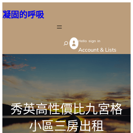
跳
凝固的呼吸
至
主
要
Hello sign in
內
S
Account & Lists
容
e
a
r
c
h
秀英高性價比九宮格
小區三房出租