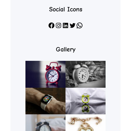
Social Icons
Facebook
Instagram
LinkedIn
X
WhatsApp
Gallery