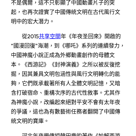
不是偶爾，這不只彰顯了中國動畫片子的突
起，也再次證實了中國傳統文明在古代風行文
明中的宏大潛力。
從2015
共享空間
年《年夜圣回來》開啟的
“國漫回復”海潮，到《哪吒》系列的連續發力，
中國神魔小說正成為外鄉動畫創作的母體文
本。《西游記》《封神演義》之所以被反復挖
掘，因其兼具文明包涵性與風行文明轉化的能
夠，它們既承載著所有人全體文明記憶，又暗
含打破宿命、重構次序的古代性敘事。尤其作
為神魔小說，改編起來絕對平安不會有太年夜
的爭議，這也為有數藝術任務者翻開了中國傳
統文明的寶庫。
河北年夜學傳授韓田鹿的著作《妙解西游