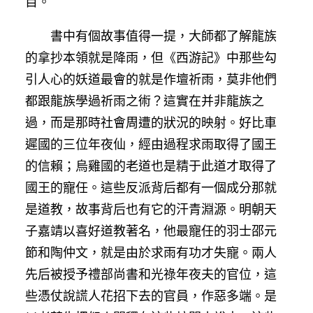
目。
書中有個故事值得一提，大師都了解龍族
的拿抄本領就是降雨，但《西游記》中那些勾
引人心的妖道最會的就是作壇祈雨，莫非他們
都跟龍族學過祈雨之術？這實在并非龍族之
過，而是那時社會周遭的狀況的映射。好比車
遲國的三位年夜仙，經由過程求雨取得了國王
的信賴；烏雞國的老道也是精于此道才取得了
國王的寵任。這些反派背后都有一個成分那就
是道教，故事背后也有它的汗青淵源。明朝天
子嘉靖以喜好道教著名，他最寵任的羽士邵元
節和陶仲文，就是由於求雨有功才失寵。兩人
先后被授予禮部尚書和光祿年夜夫的官位，這
些憑仗說謊人花招下去的官員，作惡多端。是