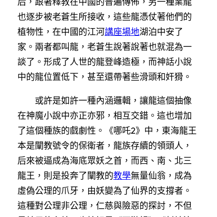
后，跟著釋教在中國的普遍傳佈，另一種業龍
也逐步被老蒼生所接收，這些龍憑仗著他們的
植物性，在中國的江河
講座場地
湖泊中安了
家。兩者都叫龍，老蒼生說著說著也就混為一
談了。形成了人世的龍登峰造極，而神話小說
中的龍位置低下，甚至還帶著些滑頭和奸猾。
或許是如許一種內涵邏輯，讓龍這個抽像
在神魔小說中亦正亦邪，相互交錯。這也增加
了這個種族的戲劇性。《哪吒2》中，東海龍王
本是闡教號令的保衛者，龍族存續的領頭人，
后來被逼成為海底眾妖之首，而西、南、北三
龍王，則是投奔了闡教的
教學
無量仙翁，成為
虛偽公理的爪牙，由妖變為了仙界的支撐者。
這種對公理非公理，仁慈與險惡的探討，不但