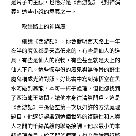
是片子的主線，也恰好是《西游記》《封神演
義》這些小說的意義之一。
取經路上的神與魔
細讀《西游記》，你會發明西天路上一年
夜半的魔鬼都是天高低來的，有些是仙人的道
具，有些是仙人的寵物，有些甚至就是天上的
仙人下凡。這些懷孕份的魔鬼與無佈景的野生
魔鬼構成光鮮對照。好比書中寫到孫悟空在黑
水河碰到鼉龍，本可一棒子處理，但他卻找到
了西海龍王敖閏，讓他本身往清算門戶。這是
《西游記》中孫悟空第一次以如許的方法處理
題目，他逐步認識到這個世界的復雜性和人與
人之間的千絲萬縷的聯絡接觸。他以最小的本
錢處理題目，給了龍族體面，也為后續西行路