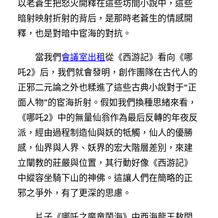
以老蒼生把怒火開釋在這些坊間小說中，這些
暗射映射折射的背后，是那時老蒼生的情感開
釋，也是對暗中宦海的對抗。
當我們
會議室出租
從《西游記》看向《哪
吒2》后，我們就會發明，創作團隊在古代人的
正邪二元論之外也糅進了這些古典小說對于“正
面人物”的宦海折射。假如我們換種思緒來看，
《哪吒2》中的無量仙翁作為最后反轉的年夜反
派，經由過程制造仙與妖的牴觸，仙人的優勝
感，仙界與人界、妖界的宏大階層差別，來建
立闡教的莊嚴與位置，其行動好像《西游記》
中縱容坐騎下山的神佛。這讓人們在簡略的正
邪之爭外，有了更深的思慮。
片子《哪吒之魔童鬧海》中西海龍王敖閏