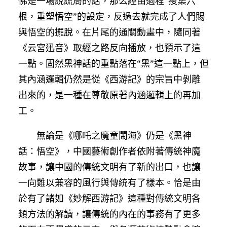
佛是一場說謊局的話，那么經由過程“搜集六
根，重塑悟空”的設定，反過去就完成了人們賜
與悟空的擺脫。在片尾的通關動畫中，隨同著
《云宮迅音》取經之路反向播放，也預示了這
一點。固然黑神話的重點落在“黑”這一點上，但
其內涵邏輯仍然是從《西游記》的宗旨中剝離
出來的，是一種在尊敬原著內涵邏輯上的再加
工。
無論是《哪吒之魔童鬧海》仍是《黑神
話：悟空》，中國藝術創作者依附著傳統神魔
故事，讓中國的傳統文明有了新的出口，也讓
一向難以兼容的風行與傳統有了樣本。恰是由
於有了諸如《妙解西游記》這種對傳統文明各
類方法的解讀，讓傳統的內在的事務有了更多