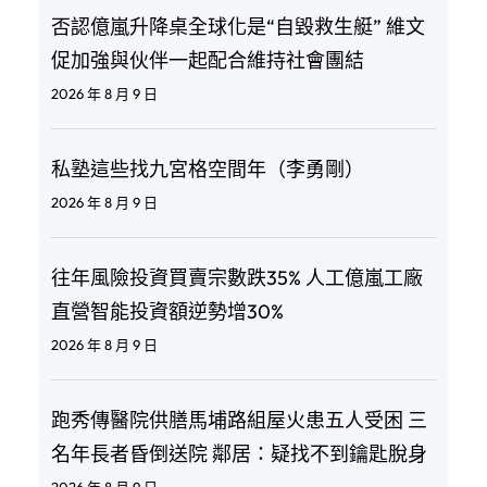
否認億嵐升降桌全球化是“自毀救生艇” 維文
促加強與伙伴一起配合維持社會團結
2026 年 8 月 9 日
私塾這些找九宮格空間年（李勇剛）
2026 年 8 月 9 日
往年風險投資買賣宗數跌35% 人工億嵐工廠
直營智能投資額逆勢增30%
2026 年 8 月 9 日
跑秀傳醫院供膳馬埔路組屋火患五人受困 三
名年長者昏倒送院 鄰居：疑找不到鑰匙脫身
2026 年 8 月 9 日