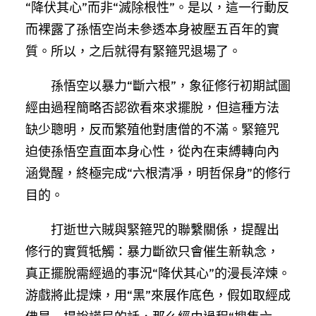
“降伏其心”而非“滅除根性”。是以，這一行動反
而裸露了孫悟空尚未參透本身被壓五百年的實
質。所以，之后就得有緊箍咒退場了。
孫悟空以暴力“斷六根”，象征修行初期試圖
經由過程簡略否認欲看來求擺脫，但這種方法
缺少聰明，反而繁殖他對唐僧的不滿。緊箍咒
迫使孫悟空直面本身心性，從內在束縛轉向內
涵覺醒，終極完成“六根清凈，明哲保身”的修行
目的。
打逝世六賊與緊箍咒的聯繫關係，提醒出
修行的實質牴觸：暴力斷欲只會催生新執念，
真正擺脫需經過的事況“降伏其心”的漫長淬煉。
游戲將此提煉，用“黑”來展作底色，假如取經成