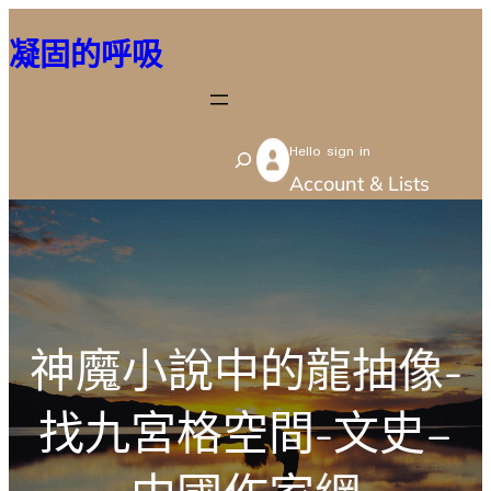
跳
凝固的呼吸
至
主
要
Hello sign in
內
S
Account & Lists
容
e
a
r
c
h
神魔小說中的龍抽像-
找九宮格空間-文史–