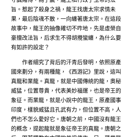
旨。惹起了殺身之禍，龍王找唐太宗求情未
果，最后陰魂不散，一向纏著唐太宗。在這段
故事中，龍王的抽像確切不咋地，先是虛榮自
豪擅改法旨，后求生不得胡攪蠻纏，為什么要
有如許的設定？
作者細究了背后的汗青后發明，依照原產
國來劃分，有兩種龍，《西游記》里說，這叫
真龍和業龍。真龍，就是中國傳統的龍，奧秘
威猛，位置尊貴，代表美妙福運，也是帝王的
象征。而業龍，就是小說中的龍王，原產國事
印度，樣貌威猛且孔武有力，但位置不高，人
們也不怎么愛好它。唐朝之前，中國沒有龍王
的概念，提起龍就是象征帝王的真龍。唐朝之