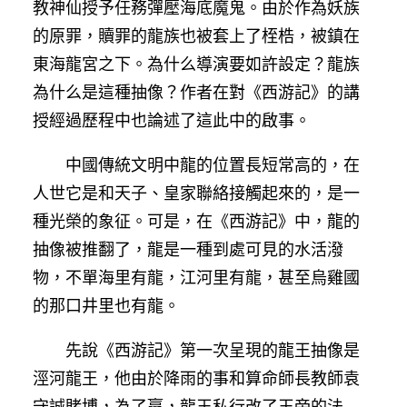
教神仙授予任務彈壓海底魔鬼。由於作為妖族
的原罪，贖罪的龍族也被套上了桎梏，被鎮在
東海龍宮之下。為什么導演要如許設定？龍族
為什么是這種抽像？作者在對《西游記》的講
授經過歷程中也論述了這此中的啟事。
中國傳統文明中龍的位置長短常高的，在
人世它是和天子、皇家聯絡接觸起來的，是一
種光榮的象征。可是，在《西游記》中，龍的
抽像被推翻了，龍是一種到處可見的水活潑
物，不單海里有龍，江河里有龍，甚至烏雞國
的那口井里也有龍。
先說《西游記》第一次呈現的龍王抽像是
涇河龍王，他由於降雨的事和算命師長教師袁
守誠賭博，為了贏，龍王私行改了玉帝的法