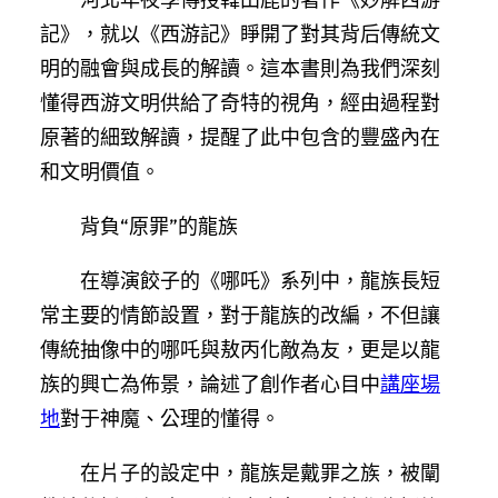
記》，就以《西游記》睜開了對其背后傳統文
明的融會與成長的解讀。這本書則為我們深刻
懂得西游文明供給了奇特的視角，經由過程對
原著的細致解讀，提醒了此中包含的豐盛內在
和文明價值。
背負“原罪”的龍族
在導演餃子的《哪吒》系列中，龍族長短
常主要的情節設置，對于龍族的改編，不但讓
傳統抽像中的哪吒與敖丙化敵為友，更是以龍
族的興亡為佈景，論述了創作者心目中
講座場
地
對于神魔、公理的懂得。
在片子的設定中，龍族是戴罪之族，被闡