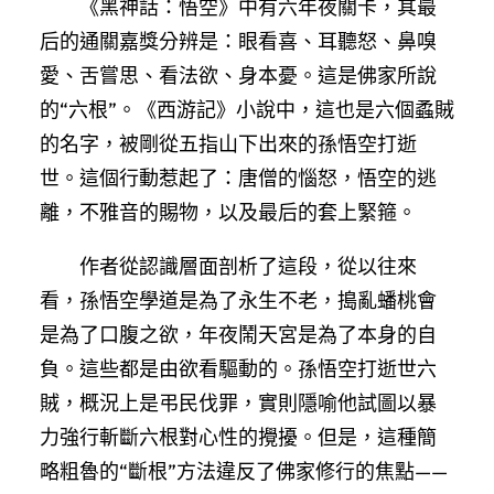
《黑神話：悟空》中有六年夜關卡，其最
后的通關嘉獎分辨是：眼看喜、耳聽怒、鼻嗅
愛、舌嘗思、看法欲、身本憂。這是佛家所說
的“六根”。《西游記》小說中，這也是六個蟊賊
的名字，被剛從五指山下出來的孫悟空打逝
世。這個行動惹起了：唐僧的惱怒，悟空的逃
離，不雅音的賜物，以及最后的套上緊箍。
作者從認識層面剖析了這段，從以往來
看，孫悟空學道是為了永生不老，搗亂蟠桃會
是為了口腹之欲，年夜鬧天宮是為了本身的自
負。這些都是由欲看驅動的。孫悟空打逝世六
賊，概況上是弔民伐罪，實則隱喻他試圖以暴
力強行斬斷六根對心性的攪擾。但是，這種簡
略粗魯的“斷根”方法違反了佛家修行的焦點——