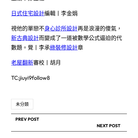
日式住宅設計
編輯丨李金娟
視他的單戀不
身心診所設計
再是浪漫的傻氣，
新古典設計
而變成了一道被數學公式逼迫的代
數題。覺丨李承
綠裝修設計
章
老屋翻新
審校丨胡月
TC:jiuyi9follow8
未分類
PREV POST
NEXT POST