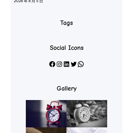
2026 年 8 月 5 日
Tags
Social Icons
Facebook
Instagram
LinkedIn
X
WhatsApp
Gallery