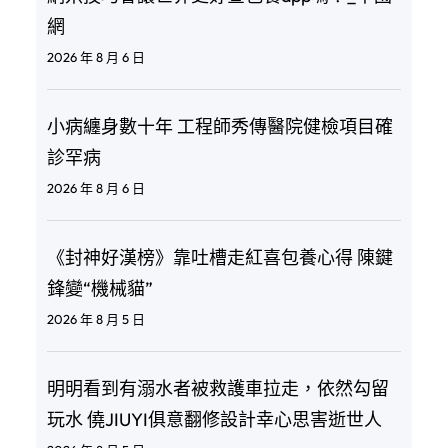
網
2026 年 8 月 6 日
小病纏身數十年 工程師秀傳醫院健檢項目確
診罕病
2026 年 8 月 6 日
《封神好漢榜》靠吐槽走紅喜包養心得 陳鍵
鋒變“機械貓”
2026 年 8 月 5 日
明明看到有溺水者被救護車拉走，依然勾留
玩水 僥JIUYI俱意翻修設計幸心思害逝世人