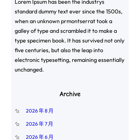
Lorem Ipsum has been the industrys
standard dummy text ever since the 1500s,
when an unknown prmontserrat took a
galley of type and scrambled it to make a
type specimen book. It has survived not only
five centuries, but also the leap into
electronic typesetting, remaining essentially
unchanged.
Archive
2026 年 8 月
2026 年 7 月
2026 年 6 月