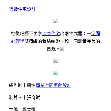
樂齡住宅設計
她從吧檯下面拿
健康住宅
出兩件武器：一
空間
心理學
條精緻的蕾絲絲帶，和一個測量完美的
圓規。
總監制丨唐怡
商業空間室內設計
制片人丨張奇斌
主編丨鄭立恒