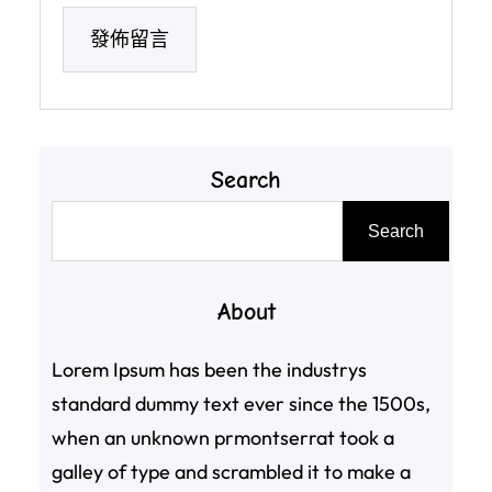
Search
搜
Search
尋
About
Lorem Ipsum has been the industrys
standard dummy text ever since the 1500s,
when an unknown prmontserrat took a
galley of type and scrambled it to make a