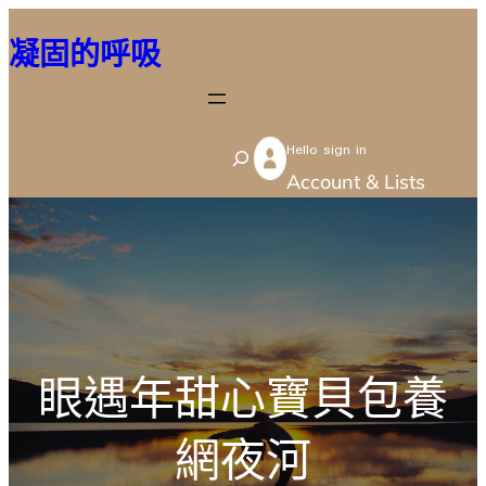
跳
凝固的呼吸
至
主
要
Hello sign in
內
S
Account & Lists
容
e
a
r
c
h
眼遇年甜心寶貝包養
網夜河