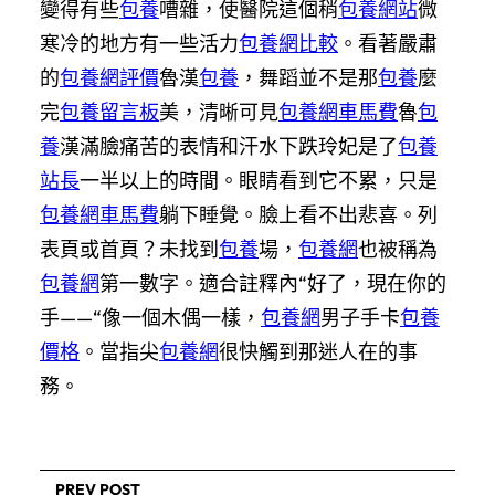
變得有些
包養
嘈雜，使醫院這個稍
包養網站
微
寒冷的地方有一些活力
包養網比較
。看著嚴肅
的
包養網評價
魯漢
包養
，舞蹈並不是那
包養
麼
完
包養留言板
美，清晰可見
包養網車馬費
魯
包
養
漢滿臉痛苦的表情和汗水下跌玲妃是了
包養
站長
一半以上的時間。眼睛看到它不累，只是
包養網車馬費
躺下睡覺。臉上看不出悲喜。列
表頁或首頁？未找到
包養
場，
包養網
也被稱為
包養網
第一數字。適合註釋內“好了，現在你的
手——“像一個木偶一樣，
包養網
男子手卡
包養
價格
。當指尖
包養網
很快觸到那迷人在的事
務。
PREV POST