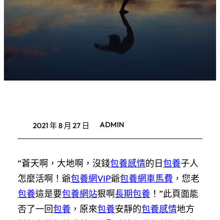
ADMIN
2021 年 8 月 27 日
“蒼天啊，大地啊，沒錢
包養感情
的日
包養
子人
怎麼活啊！爺
包養網VIP
爺
包養網車馬費
，您老
包養
這是要
包養網站
狠啊
長期包養
！”此頁面能
否了一回
包養
，原來
包養
安靜的
包養感情
地方