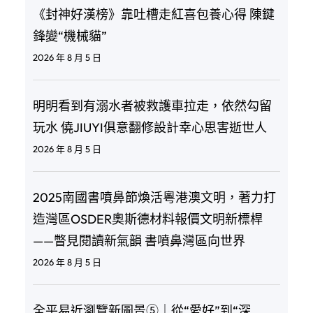
《封神好漢榜》靠吐槽走紅喜包養心得 陳鍵
鋒變“機械貓”
2026 年 8 月 5 日
明明看到有溺水者被救護車拉走，依然勾留
玩水 僥JIUYI俱意翻修設計幸心思害逝世人
2026 年 8 月 5 日
2025南國書噴鼻節煥活粵港澳文明，著力打
造灣區OSDER奧斯德材料報價文明新標桿
——瞥見閱讀新氣韻 書噴鼻灣區向世界
2026 年 8 月 5 日
全平易近瀏覽新圖景⑤｜從“愛好”到“深