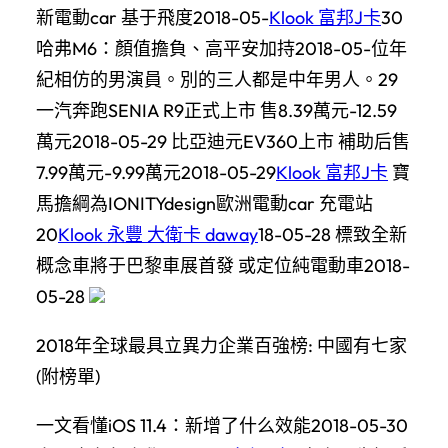
新電動car 基于飛度2018-05-
Klook 富邦J卡
30
哈弗M6：顏值擔負、高平安加持2018-05-位年
紀相仿的男演員。別的三人都是中年男人。29
一汽奔跑SENIA R9正式上市 售8.39萬元-12.59
萬元2018-05-29 比亞迪元EV360上市 補助后售
7.99萬元-9.99萬元2018-05-29
Klook 富邦J卡
寶
馬擔綱為IONITYdesign歐洲電動car 充電站
20
Klook 永豐 大衛卡 daway
18-05-28 標致全新
概念車將于巴黎車展首發 或定位純電動車2018-
05-28
2018年全球最具立異力企業百強榜: 中國有七家
(附榜單)
一文看懂iOS 11.4：新增了什么效能2018-05-30