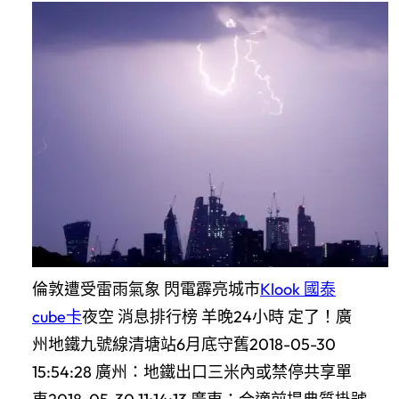
倫敦遭受雷雨氣象 閃電霹亮城市
Klook 國泰
cube卡
夜空 消息排行榜 羊晚24小時 定了！廣
州地鐵九號線清塘站6月底守舊2018-05-30
15:54:28 廣州：地鐵出口三米內或禁停共享單