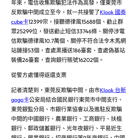
年來，電信收集欺騙犯法作為高發，僅東莞市
反欺騙中間成立至今，就一共接警了
Klook 國泰
cube卡
12399宗，接聽德律風15688個、勸止群
眾25299位，發送勸止短信33746條、關停涉電
信欺騙德律風10.7萬個、關停不符合法令木馬網
站鏈接53個，查處黑播送186臺套、查處偽基站
裝備26臺套，查詢銀行賬號16202個。
從警方處懂得返還支票
記者清楚到，東莞反欺騙中間，由市
Klook 台新
gogo卡
公安局結合國民銀行東莞市中間支行、
東莞銀監分局、市銀行業協會以及進駐反欺騙
中間的中國銀行、農業銀行、工商銀行、扶植
銀行、郵政儲蓄銀行、光年夜銀行、平易近生
銀行、興業銀行、招商銀行等9年夜銀行，中國