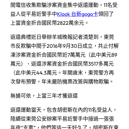
間電信收集欺騙涉案資金集中返還運動，11名受
益人從平易近警手中
Klook 台新gogo卡
領回了
上當資金折合國民幣2822萬余元。
返還典禮近日舉辦羊城晚報記者清楚到，東莞
市反欺騙中間于2016年9月30日成立，共止付解
凍涉案資金折合國民幣近7萬萬元（此中美元89
萬元）、返還涉案資金折合國民幣3517多萬元
（此中美元44.3萬元。年關歲末，東莞警方再
次發布預警，年末嚴防機票改簽與購物欺騙。
無據可依，上當三年才獲返還
返還運動當天，包含胡密斯在內的11名受益人，
陸續從東莞公安辦案平易近警手中接過一張張
年夜“支票”，他們等這一天好久了。胡密斯在東