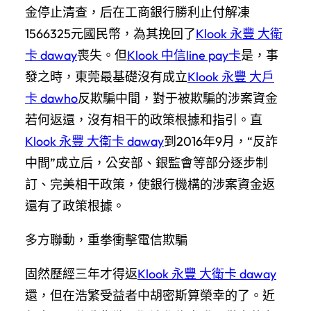
金停止清查，后在工商銀行勝利止付解凍
1566325元國民幣，為其挽回了
Klook 永豐 大衛
卡 daway
喪失。但
Klook 中信line pay卡
是，事
發之時，東莞最基礎沒有成立
Klook 永豐 大戶
卡 dawho
反欺騙中間，對于被欺騙的涉案資金
若何返還，沒有相干的政策根據和指引。直
Klook 永豐 大衛卡 daway
到2016年9月，“反詐
中間”成立后，公安部、銀監會等部分逐步制
訂、完美相干政策，使銀行機構的涉案資金返
還有了政策根據。
多方聯動，重拳衝擊電信欺騙
固然歷經三年才得返
Klook 永豐 大衛卡 daway
還，但在浩繁受益者中胡密斯算榮幸的了。近