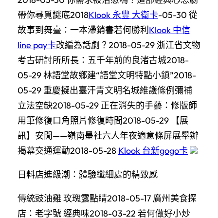
帶你尋覓謎底2018
Klook 永豐 大衛卡
-05-30 從
故事到舞臺：一本滯銷書若何勝利
Klook 中信
line pay卡
改編為話劇？2018-05-29 浙江省文物
考古研討所所長：五千年前的良渚古城2018-
05-29 林語堂故鄉建“語堂文明特點小鎮”2018-
05-29 重慶擬出臺汗青文明名城維護條例彌補
立法空缺2018-05-29 正在消失的手藝：修版師
用筆修復口角照片修復時間2018-05-29 【展
訊】安閒——嶺南墨社六人年夜適意條屏展舉辦
揭幕交通運動2018-05-28
Klook 台新gogo卡
日料店進級潮：體驗纖細處的精致感
傳統豉油雞 玫瑰露點睛2018-05-17 廣州美食探
店：老字號 經典味2018-03-22 若何做好小炒