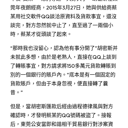
莞年夜朗經商，2015年3月27日，她與供給商蔡
某用社交軟件QQ談洽原資料及貨款事宜，還沒
談完，對方忽然就中止了，直至過了一兩個小
時，蔡某才從頭談了起來。
“那時我也沒留心，認為他有事分開了”胡密斯并
未就此多想，由於是老熟人，直接在QQ上談到
了轉賬事宜，對方請求將150多萬元貨款轉賬到
別的一個銀行的賬戶內。“底本是有一個固定的
貨款賬戶，但由于本身忽視，便直接轉了曩
昔。”
但是，當胡密斯匯款后經由過程德律風與對方
確認時，才發明蔡某的QQ號碼被盜了。接報
后，東莞公安當即和諧相干貿易銀行對涉案資