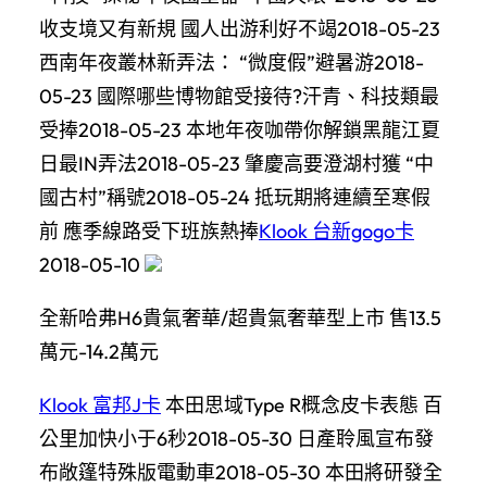
收支境又有新規 國人出游利好不竭2018-05-23
西南年夜叢林新弄法： “微度假”避暑游2018-
05-23 國際哪些博物館受接待?汗青、科技類最
受捧2018-05-23 本地年夜咖帶你解鎖黑龍江夏
日最IN弄法2018-05-23 肇慶高要澄湖村獲 “中
國古村”稱號2018-05-24 抵玩期將連續至寒假
前 應季線路受下班族熱捧
Klook 台新gogo卡
2018-05-10
全新哈弗H6貴氣奢華/超貴氣奢華型上市 售13.5
萬元-14.2萬元
Klook 富邦J卡
本田思域Type R概念皮卡表態 百
公里加快小于6秒2018-05-30 日產聆風宣布發
布敞篷特殊版電動車2018-05-30 本田將研發全