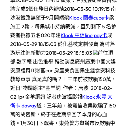
車2018-05-30 11:14:13 廣東：合適前提典質掛號
將完成3個任務日內辦結2018-05-30 10:19:15 南
沙港鐵路無望于9月開端架
Klook 國泰cube卡
梁
施工 2輪，每集城市持續裁減，直到剩下 5 名參
賽者挑釁五名020年建
Klook 中信line pay卡
成
2018-05-29 18:15:03 從化荔枝定制發賣 為村落
游玩注進新動力2018-05-29 18:15:03
前往頂
部 數字報 出色推舉 轉動消息廣州廣東中國文娛
安康體育IT財富car 房產美食圖集生涯食安科技
教導軍事 真是真的嗎？！三年前被欺騙150萬，
近日“物歸原主”金羊網 作者：唐波 2018-02-
02 [p>金羊網訊 記者唐波攝影報
Klook 永豐 大
衛卡 daway
道：三年前，被電信收集欺騙了150
萬的胡密斯，終于在近期拿回了本身的心血
錢。1月30日下戰書，東莞警方舉辦市反欺騙中