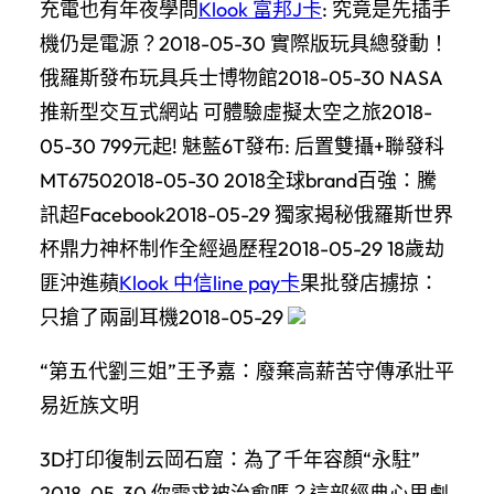
充電也有年夜學問
Klook 富邦J卡
: 究竟是先插手
機仍是電源？2018-05-30 實際版玩具總發動！
俄羅斯發布玩具兵士博物館2018-05-30 NASA
推新型交互式網站 可體驗虛擬太空之旅2018-
05-30 799元起! 魅藍6T發布: 后置雙攝+聯發科
MT67502018-05-30 2018全球brand百強：騰
訊超Facebook2018-05-29 獨家揭秘俄羅斯世界
杯鼎力神杯制作全經過歷程2018-05-29 18歲劫
匪沖進蘋
Klook 中信line pay卡
果批發店擄掠：
只搶了兩副耳機2018-05-29
“第五代劉三姐”王予嘉：廢棄高薪苦守傳承壯平
易近族文明
3D打印復制云岡石窟：為了千年容顏“永駐”
2018-05-30 你需求被治愈嗎？這部經典心思劇