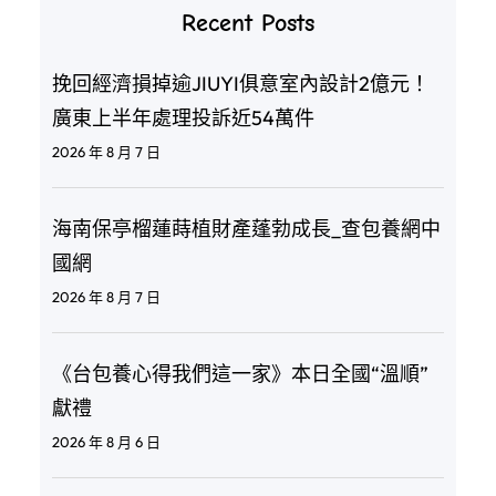
Recent Posts
挽回經濟損掉逾JIUYI俱意室內設計2億元！
廣東上半年處理投訴近54萬件
2026 年 8 月 7 日
海南保亭榴蓮蒔植財產蓬勃成長_查包養網中
國網
2026 年 8 月 7 日
《台包養心得我們這一家》本日全國“溫順”
獻禮
2026 年 8 月 6 日