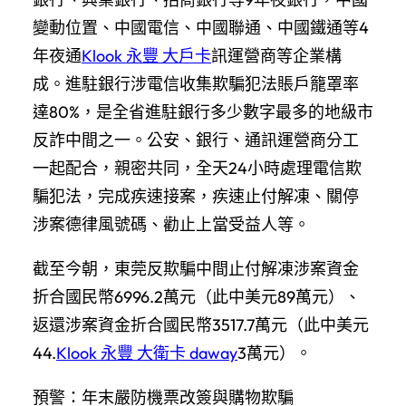
變動位置、中國電信、中國聯通、中國鐵通等4
年夜通
Klook 永豐 大戶卡
訊運營商等企業構
成。進駐銀行涉電信收集欺騙犯法賬戶籠罩率
達80%，是全省進駐銀行多少數字最多的地級市
反詐中間之一。公安、銀行、通訊運營商分工
一起配合，親密共同，全天24小時處理電信欺
騙犯法，完成疾速接案，疾速止付解凍、關停
涉案德律風號碼、勸止上當受益人等。
截至今朝，東莞反欺騙中間止付解凍涉案資金
折合國民幣6996.2萬元（此中美元89萬元）、
返還涉案資金折合國民幣3517.7萬元（此中美元
44.
Klook 永豐 大衛卡 daway
3萬元）。
預警：年末嚴防機票改簽與購物欺騙