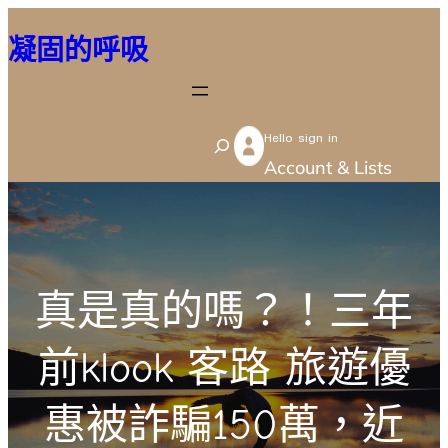
跳
凝固的呼吸
至
主
要
Hello sign in
內
S
Account & Lists
容
e
a
r
c
真是真的嗎？！三年
h
前klook 客路 旅遊優
惠被詐騙150萬，近