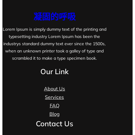
凝固的呼吸
Lorem Ipsum is simply dummy text of the printing and
typesetting industry Lorem Ipsum has been the
industrys standard dummy text ever since the 1500s,
when an unknown printer took a galley of type and
scrambled it to make a type specimen book.
Our Link
About Us
Services
FAQ
Blog
Contact Us