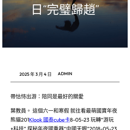
日“完璧歸趙”
ADMIN
2025 年 3 月 4 日
帶怙恃出游：陪同是最好的關愛
葉教員。 這個六一和寒假 就往看最萌國寶年夜
熊貓201
Klook 國泰cube卡
8-05-23 玩轉“游玩
+科技” 探秘年夜國重器“中國天眼”2018-05-23