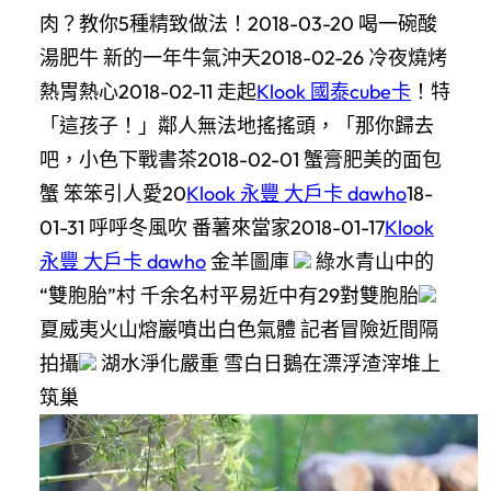
肉？教你5種精致做法！2018-03-20 喝一碗酸
湯肥牛 新的一年牛氣沖天2018-02-26 冷夜燒烤
熱胃熱心2018-02-11 走起
Klook 國泰cube卡
！特
「這孩子！」鄰人無法地搖搖頭，「那你歸去
吧，小色下戰書茶2018-02-01 蟹膏肥美的面包
蟹 笨笨引人愛20
Klook 永豐 大戶卡 dawho
18-
01-31 呼呼冬風吹 番薯來當家2018-01-17
Klook
永豐 大戶卡 dawho
金羊圖庫
綠水青山中的
“雙胞胎”村 千余名村平易近中有29對雙胞胎
夏威夷火山熔巖噴出白色氣體 記者冒險近間隔
拍攝
湖水淨化嚴重 雪白日鵝在漂浮渣滓堆上
筑巢