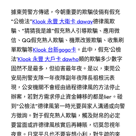
據東莞警方傳遞，今朝重要的欺騙伎倆有假充
“公檢法”
Klook 永豐 大衛卡 daway
德律風欺
騙、“猜猜我是誰”假充熟人引導欺騙、應用微
信、QQ假充熟人欺騙、機票改簽欺騙、收集刷
單欺騙等
Klook 台新gogo卡
。此中，假充‘公檢
法’
Klook 永豐 大戶卡 dawho
類的欺騙多少數字
固然不是最多，但迫害最年夜。是以，東莞公
安局刑警支隊一年夜隊副年夜隊長祖根沅表
現，公安機關不會經由過程德律風的方法停止
辦案，若對方需求停止資金轉移的都是lier。碰
到“公檢法”德律風第一時光要與家人溝通或向警
方徵詢。對于假充熟人欺騙，觸及財帛的必定
要當面或許德律風核實后再轉賬，切莫忽視年
夜意。日常平凡也不要妄想小利，對生疏的來