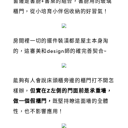
窗邊是書廚+書桌的組合，書廚用的玻璃
櫃門，從小培育小伴侶收納的好習氣！
房間裡一切的擺件裝潢都是屋主本身淘
的，這審美和design師的確完善契合~
能夠有人會說床頭櫃旁邊的櫃門打不開怎
樣辦，
但實在Z左側的門面前是承重墻，
做一個假櫃門，
既堅持瞭這面墻的全體
性，也不影響應用！