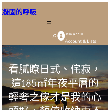
跳
凝固的呼吸
至
主
要
Hello sign in
內
S
Account & Lists
容
e
a
r
看膩瞭日式、侘寂，
c
h
這185㎡年夜平層的
輕奢之傢才是我的心