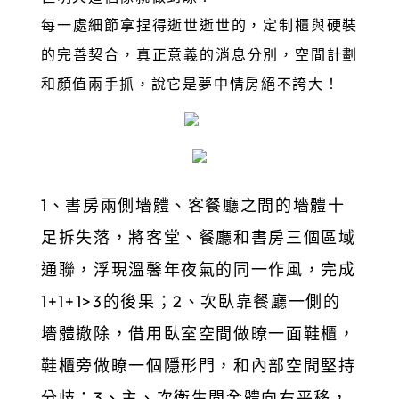
每一處細節拿捏得逝世逝世的，
定制櫃與硬裝
，真正意義的消息分別，空間計劃
的完善契合
和顏值兩手抓，說它是夢中情房絕不誇大！
1、書房兩側墻體、客餐廳之間的墻體十
足拆失落，將客堂、餐廳和書房三個區域
通聯，浮現溫馨年夜氣的同一作風，完成
1+1+1>3的後果；2、次臥靠餐廳一側的
墻體撤除，借用臥室空間做瞭一面鞋櫃，
鞋櫃旁做瞭一個隱形門，和內部空間堅持
分歧；3、主、次衛生間全體向右平移，