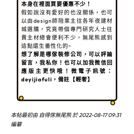
本身在裡面買要優惠不少！
假如說沒有愛好的也沒關係，也可
以由design師陪業主往各年夜建材
城選購，究竟帶個專門研究人士往
賣主材總會便利不少，無尾熊感到
這點還生番性化的~
想了解是哪傢裝修公司，
可以評論
留言，我私你！
也可以加我微信回
應版主更快哦！
微電子訊號：
deyijiafuli，備註【輕奢】
本帖最初由 自得傢無尾熊 於 2022-08-17 09:31
編纂