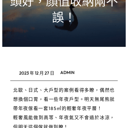
頭好，顏值收納兩不
誤！
ADMIN
2023 年 12 月 27 日
北歐、日式、大戶型的案例看得多瞭，偶然也
想換個口胃，看一些年夜戶型。明天無尾熊就
帶年夜傢看一套185㎡的輕奢年夜平層！
輕奢風能做到
高等、年夜氣又不會過於冰涼，
但明天這個傢就做到瞭！