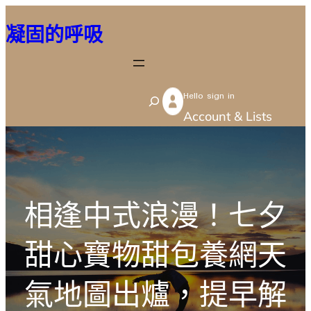
跳
凝固的呼吸
至
主
要
Hello sign in
內
S
Account & Lists
容
e
a
r
c
相逢中式浪漫！七夕
h
甜心寶物甜包養網天
氣地圖出爐，提早解