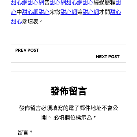
甜心網
甜心網
音
甜心網
甜心網
甜心
經過歷程
甜
心
中
甜心網
甜心
宋微
甜心網
這
甜心網
才開
甜心
甜心
端填表。
PREV POST
NEXT POST
發佈留言
發佈留言必須填寫的電子郵件地址不會公
開。
必填欄位標示為
*
留言
*