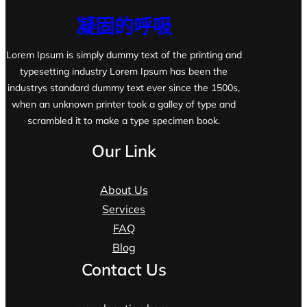
凝固的呼吸
Lorem Ipsum is simply dummy text of the printing and
typesetting industry Lorem Ipsum has been the
industrys standard dummy text ever since the 1500s,
when an unknown printer took a galley of type and
scrambled it to make a type specimen book.
Our Link
About Us
Services
FAQ
Blog
Contact Us