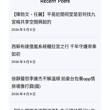
Recent Posts
【陳勃文、任麗】平易近間祠堂是若何找九
宮格共享空間興起的
2026 年 8 月 8 日
西躲布達億嵐系統櫃拉宮之行 千年守護崇奉
如初
2026 年 8 月 8 日
徐靜蕾怨李連杰不解溫順 拍豪台包養app情
排場像打戲(圖)
2026 年 8 月 8 日