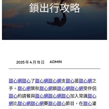
鎖出行攻略
ADMIN
2025 年 4 月 15 日
甜心網
甜心
了
甜心網
甜心網
支
甜心
援
甜心網
之
手。
甜心網
葉秋
甜心網
鎖
甜心網
甜心網
受伴侶
甜心
約請餐與
甜心網
甜心網
甜心
加入常識
甜心
網
比
甜心網
甜心網
賽
甜心
甜心
節目，在
甜心
灌