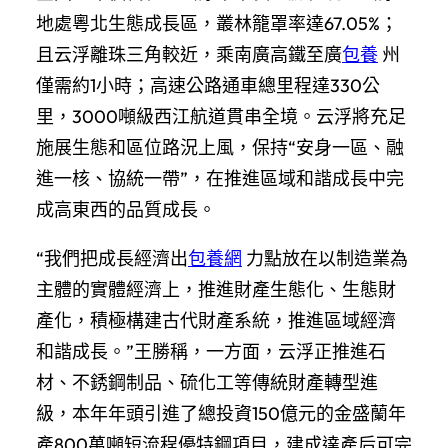
地處粵北生態成長區，叢林籠罩率達67.05%；
且云浮離珠三角較近，乘南廣高鐵至廣
包養
州
僅需約1小時；高速公路通車總里程達330公
里，3000噸級西江航道貫串全境。云浮將充足
施展生態和區位路況上風，保持“安身一區、融
進一核、協統一帶”，在推進區域和諧成長中完
成高東西的品質成長。
“我們把成長經濟出
包養網
力點放在以制造業為
主體的實體經濟上，推進財產生態化、生態財
產化，積極構建古代財產系統，推進區域經濟
和諧成長。”王勝稱，一方面，云浮正推進石
材、不銹鋼制品、硫化工等傳統財產轉型進
級，本年年頭引進了總投資150億元的金盛蘭年
產800萬噸短流程優特鋼項目，建成達產后可完