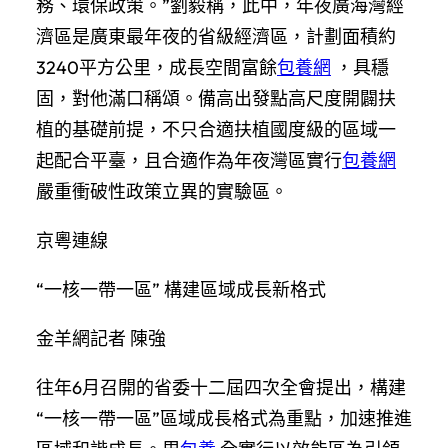
務、環保政策。”劉毅稱，此中，年夜廣海灣經
濟區是廣東最年夜的省級經濟區，計劃面積約
3240平方公里，成長空間富餘
包養網
，具穩
固，對他滿口稱頌。備高出發點高尺度開闢扶
植的基礎前提，不只合適扶植國度級的區域一
起配合平臺，且合適作為年夜灣區實行
包養網
嚴重衝破性政策立異的實驗區。
京粵連線
“一核一帶一區” 構建區域成長新格式
金羊網記者 陳強
往年6月召開的省委十二屆四次全會提出，構建
“一核一帶一區”區域成長格式為重點，加速推進