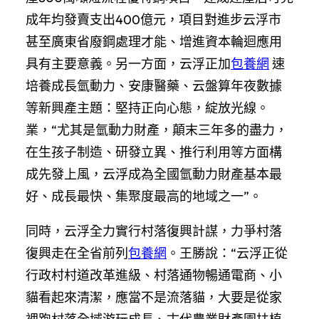
成年均發賣支出400億元，項目對進步云浮市
甚至廣東省廢鋼處理才能、增進資本輪迴應用
具有主要意義。另一方面，云浮正加
包養網
速
培養成長氫動力、安康醫藥、云盤算年夜數據
等新興產主題：堅持正向心態，綻放光線。
業，“尤其是氫動力財產，顛末三年多的盡力，
在生孩子制造、研發立異、推行利用等方面構
成先發上風，云浮成為全國氫動力財產基本最
好、成長最快、集聚度最高的地域之一”。
同時，云浮全力實行村落復興計謀，力爭村落
復興走在全省前列
包養網
。王勝說：“云浮正從
行政村村道改革進級、村落通物暢通電商、小
貓看起來清潔，應當不是流落貓，大要是從家