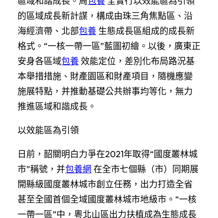
區域和諧成長。周
包養
全實行以效能區為引領
的區域成長新計謀，構成由珠三角焦點區、沿
海經濟帶、北部
包養
生態成長區組成的成長新
格式。“一核一帶一區”藍圖初繪。以後，廣東正
安身各區域
包養
效能定位，差別化布局路況基
本舉措措施、財產園區和財產項目，隨機應變
施展特點，并推動基礎公共辦事均等化，無力
推進區域和諧成長。
以效能區為引領
日前，韶關明白力爭在2021年取得“國度叢林城
市”稱號，并
包養網
在全市七個縣（市）同期展
開縣級國度叢林城市創立任務，出力打造全省
甚至全國首個全域國度叢林城市地級市。“一核
一帶一區”中，粵北山區出力扶植成為生態成長