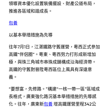
領導資本優化設置裝備擺設、財產公道布局，
推進各區域和諧成長。
包養
以基本舉措措施為先導
往年7月1日，江湛鐵路守舊運營，粵西正式參加
高鐵“伴侶圈”。粵東、粵西努力打形成新增加
極，與珠三角城市串珠成鏈構成沿海經濟帶。
高鐵的守舊對晉陞粵西區位上風具有深遠意
義。
“要想富，先修路。”構建“一核一帶一區”區域成
長格式，廣東強化路況基本舉措措施的先導感
化。往年，廣東新
包養
增高鐵運營里程342公