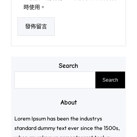
時使用。
Search
搜
Search
尋
About
Lorem Ipsum has been the industrys
standard dummy text ever since the 1500s,