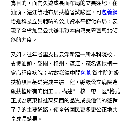
為目的，面向久遠成長而布局的立異窪地。在
汕頭、湛江等地布局扶植省試驗室，可
包養網
增進科技立異範疇的公共資本平衡化布局，表
現了全省加至公共辦事資本向粵東粵西粵北傾
斜的力度。
又如，往年省里支撐云浮新建一所本科院校，
支撐汕頭、韶關、梅州、湛江、茂名各扶植一
家高程度病院；47故鄉鎮中間
包養
衛生院進級
扶植項目基礎完成主體工程，縣級公立病院進
級扶植所有的開工……構建“一核一帶一區”格式
正成為廣東推進高東西的品質成長他們的邏輯
了？的主要道路，使全省國民更多更公正地共
享成長結果。