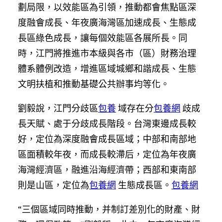
劃局限，以效能區為引領，推動都會焦點區深
度融會成長、年夜廣海灣區加速成長、生態成
長區綠色成長，讓每個效能區各展所長。同
時，江門將推進市本級與各市（區）財務治理
體系體例改造，增進區域城鄉和諧成長、生態
文明扶植和推動基礎公共辦事均等化。
劉毅說，江門分歧區
包養
域存在分
包養網
歧成
長天賦、處于分歧成長階段。台灣東邊成長較
好，定位為深度融會成長區域；中部和南部地
區面積較年夜，而成長較滯后，定位為年夜廣
海灣經濟區，融進沿海經濟帶；西部和東南部
則是山區，定位為
包養網
生態成長區。
包養網
“三個區域同時推動，并制訂差別化的財產、財