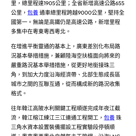
里，總里程達1905公里；全省新增高速公路655
公里，
包養
通車總里程跨越9000公里，堅持全
國第一。無論是高鐵仍是高速公路，新增里程
多集中在粵東粵西粵北。
在增進平衡靈通的基本上，廣東差別化布局路
況基本舉措措施，兼顧陸海空扶植面向將來的
嚴重路況基本舉措措施，從更好地銜接珠三
角，到加大力度沿海經濟帶、北部生態成長區
城市之間的互聯互通，從而構成新的路況收集
格式。
往年韓江高陂水利關鍵工程順遂完成年夜江截
流，韓江榕江練江三江連通工程開工，
包養
珠
三角水資本設置裝備擺設工程實驗段停頓順