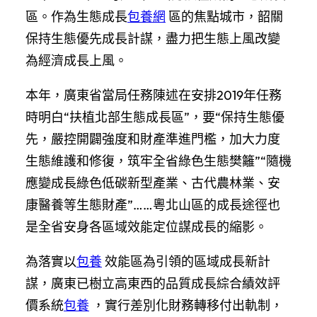
區。作為生態成長
包養網
區的焦點城市，韶關
保持生態優先成長計謀，盡力把生態上風改變
為經濟成長上風。
本年，廣東省當局任務陳述在安排2019年任務
時明白“扶植北部生態成長區”，要“保持生態優
先，嚴控開闢強度和財產準進門檻，加大力度
生態維護和修復，筑牢全省綠色生態樊籬”“隨機
應變成長綠色低碳新型產業、古代農林業、安
康醫養等生態財產”……粵北山區的成長途徑也
是全省安身各區域效能定位謀成長的縮影。
為落實以
包養
效能區為引領的區域成長新計
謀，廣東已樹立高東西的品質成長綜合績效評
價系統
包養
，實行差別化財務轉移付出軌制，