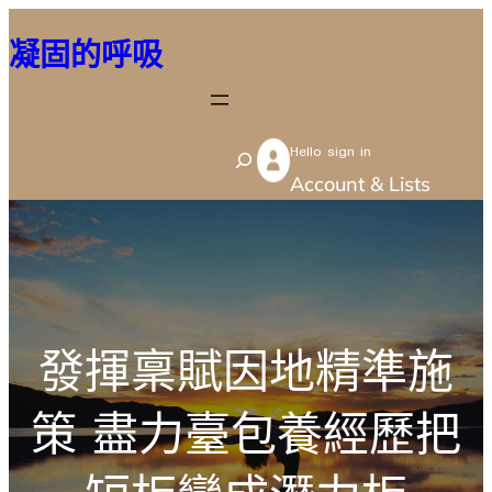
跳
凝固的呼吸
至
主
要
Hello sign in
內
S
Account & Lists
容
e
a
r
c
h
發揮稟賦因地精準施
策 盡力臺包養經歷把