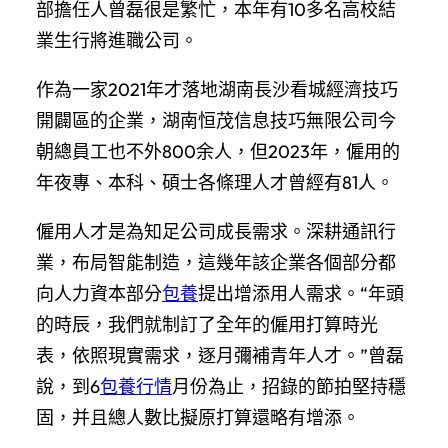
部擔任人曾磊很是繁忙，本年有10多名高校結
業生行將進職公司。
作為一家2021年才落地湖南長沙看城經濟技巧
開闢區的企業，湖南恒茂信息技巧無限公司今
朝總員工也不外800余人，但2023年，僱用的
年夜專、本科、碩士各條理人才曾經有81人。
僱用人才是為知足公司成長需求。深耕通訊行
業，布局智能制造，這幾年該企業各個部分都
向人力資本部分
包養
提出增添用人需求。“年頭
的時辰，我們就制訂了全年的僱用打算時光
表，依照現實需求，逐月彌補青年人才。”曾磊
說，到6
包養行情
月份為止，招錄的節拍堅持穩
固，并且總人數比擬原打算還略有增添。