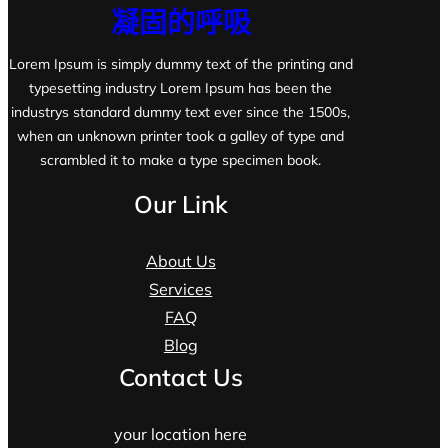
凝固的呼吸
Lorem Ipsum is simply dummy text of the printing and
typesetting industry Lorem Ipsum has been the
industrys standard dummy text ever since the 1500s,
when an unknown printer took a galley of type and
scrambled it to make a type specimen book.
Our Link
About Us
Services
FAQ
Blog
Contact Us
your location here