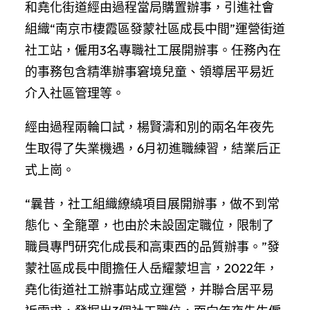
和堯化街道經由過程當局購置辦事，引進社會
組織“南京市棲霞區發蒙社區成長中間”運營街道
社工站，僱用3名專職社工展開辦事。任務內在
的事務包含精準辦事窘境兒童、領導居平易近
介入社區管理等。
經由過程兩輪口試，楊賢濤和別的兩名年夜先
生取得了失業機遇，6月初進職練習，結業后正
式上崗。
“曩昔，社工組織繚繞項目展開辦事，做不到常
態化、全籠罩，也由於未設固定職位，限制了
職員專門研究化成長和高東西的品質辦事。”發
蒙社區成長中間擔任人岳耀蒙坦言，2022年，
堯化街道社工辦事站成立運營，并聯合居平易