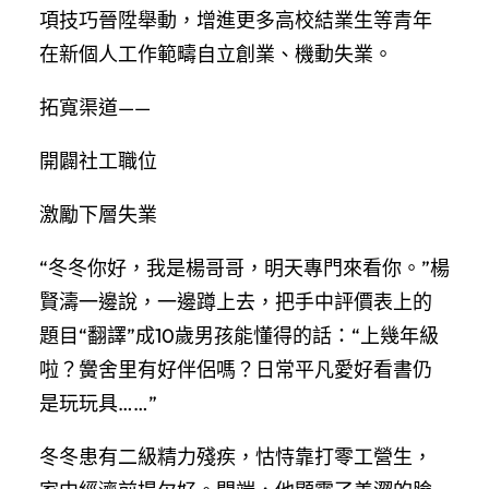
項技巧晉陞舉動，增進更多高校結業生等青年
在新個人工作範疇自立創業、機動失業。
拓寬渠道——
開闢社工職位
激勵下層失業
“冬冬你好，我是楊哥哥，明天專門來看你。”楊
賢濤一邊說，一邊蹲上去，把手中評價表上的
題目“翻譯”成10歲男孩能懂得的話：“上幾年級
啦？黌舍里有好伴侶嗎？日常平凡愛好看書仍
是玩玩具……”
冬冬患有二級精力殘疾，怙恃靠打零工營生，