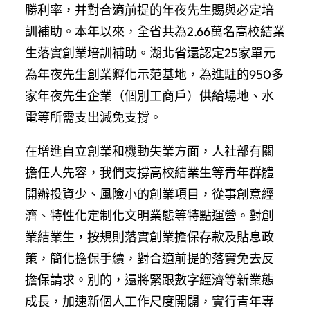
勝利率，并對合適前提的年夜先生賜與必定培
訓補助。本年以來，全省共為2.66萬名高校結業
生落實創業培訓補助。湖北省還認定25家單元
為年夜先生創業孵化示范基地，為進駐的950多
家年夜先生企業（個別工商戶）供給場地、水
電等所需支出減免支撐。
在增進自立創業和機動失業方面，人社部有關
擔任人先容，我們支撐高校結業生等青年群體
開辦投資少、風險小的創業項目，從事創意經
濟、特性化定制化文明業態等特點運營。對創
業結業生，按規則落實創業擔保存款及貼息政
策，簡化擔保手續，對合適前提的落實免去反
擔保請求。別的，還將緊跟數字經濟等新業態
成長，加速新個人工作尺度開闢，實行青年專