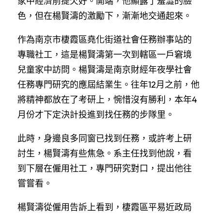
家中經濟前提欠好。開端，他顯露了羞澀的臉
色，但在楊賢濤的激勵下，漸漸地交通起來。
作為南京市棲霞區堯化街道社會任務辦事站的
專職社工，這是楊賢濤第一次到轄區一戶窘境
兒童家中訪問。楊賢濤是南京財經年夜學社會
任務專門研究的應屆結業生。往年12月之前，他
將精神都放在了考研上，惋惜沒有勝利，本年4
月份才下定決計投進到找任務的步隊里。
此時，身邊良多同窗已找到任務，或許考上研
討生，楊賢濤有些焦急。系主任找到他說，看
到下層在僱用社工，專門研究對口，提出他往
嘗嘗看。
楊賢濤從僱用告訴上看到，棲霞區平易近政局