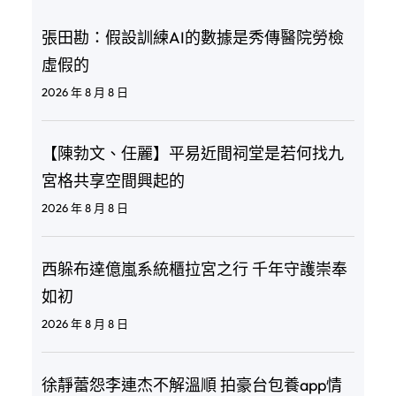
張田勘：假設訓練AI的數據是秀傳醫院勞檢
虛假的
2026 年 8 月 8 日
【陳勃文、任麗】平易近間祠堂是若何找九
宮格共享空間興起的
2026 年 8 月 8 日
西躲布達億嵐系統櫃拉宮之行 千年守護崇奉
如初
2026 年 8 月 8 日
徐靜蕾怨李連杰不解溫順 拍豪台包養app情