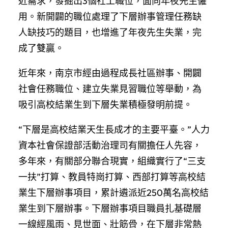
近需求，發掘出3個社工職位，面向年夜先生僱
用。新開闢的職位處理了下層辦事管理任務缺
人缺技巧的題目，也增進了年夜先生失業，完
成了雙贏。
近年來，南京市經由過程成長社區辦事、開闢
社會任務職位、建立失業見習職位等舉動，為
吸引高校結業生到下層失業積極發明前提。
“下層是高校結業天生長成才的主要平臺。”人力
資本社會保證部活動治理司有關擔任人先容，
多年來，有關部分聯合現實，組織實行了“三支
一扶”打算、教員特崗打算、西部打算等高校結
業生下層辦事項目，累計遴派近250萬名高校結
業生到下層辦事。下層辦事項目職員扎基礎層
一線經風雨、見世面、壯筋骨，在下層非常熱