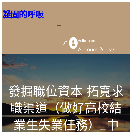
跳
凝固的呼吸
至
主
要
Hello sign in
內
S
Account & Lists
容
e
a
r
c
發掘職位資本 拓寬求
h
職渠道（做好高校結
業生失業任務）_中