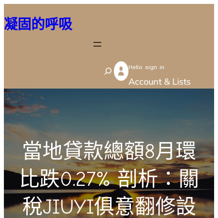
跳
凝固的呼吸
至
主
要
Hello sign in
內
S
Account & Lists
容
e
a
r
c
當地貸款總額8月環
h
比跌0.27% 剖析：關
稅JIUYI俱意翻修設