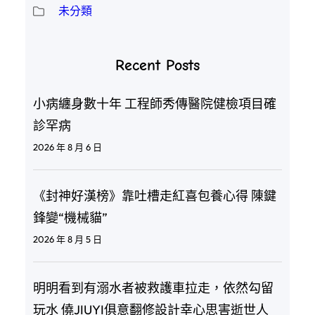
未分類
Recent Posts
小病纏身數十年 工程師秀傳醫院健檢項目確
診罕病
2026 年 8 月 6 日
《封神好漢榜》靠吐槽走紅喜包養心得 陳鍵
鋒變“機械貓”
2026 年 8 月 5 日
明明看到有溺水者被救護車拉走，依然勾留
玩水 僥JIUYI俱意翻修設計幸心思害逝世人