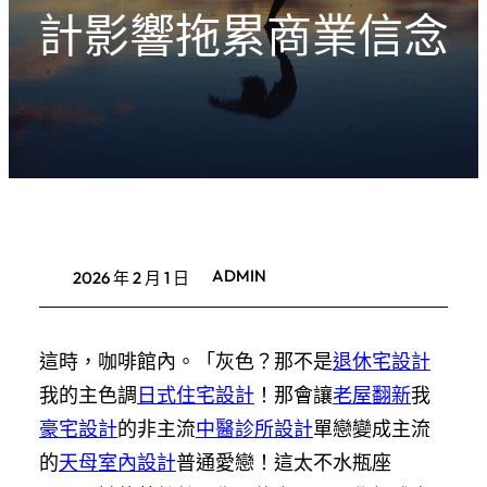
計影響拖累商業信念
ADMIN
2026 年 2 月 1 日
這時，咖啡館內。「灰色？那不是
退休宅設計
我的主色調
日式住宅設計
！那會讓
老屋翻新
我
豪宅設計
的非主流
中醫診所設計
單戀變成主流
的
天母室內設計
普通愛戀！這太不水瓶座