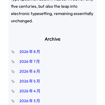
five centuries, but also the leap into
electronic typesetting, remaining essentially
unchanged.
Archive
2026 年 8 月
2026 年 7 月
2026 年 6 月
2026 年 5 月
2026 年 4 月
2026 年 3 月