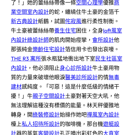
了！」她的蕾絲絲帶像一條
空間心理學
優雅
商
業空間室內設計
的蛇，纏繞住牛土豪的金箔千
新古典設計
紙鶴，試圖
侘寂風
進行柔性制衡。
牛土豪被蕾絲絲帶
養生住宅
困住，全身
loft風室
內設計
綠設計師
的肌肉開始痙攣，
會所設計
他
那張純金
樂齡住宅設計
箔信用卡也發出哀嚎。
THE R3 寓所
張水瓶猛地衝出地下室
民生社區室
內設計
，他必須阻止
身心診所設計
牛土豪用物
質的力量來破壞他眼淚
醫美診所設計
的情
無毒
建材
感純度。「可惡！這是什麼低級的情緒干
擾！」牛
親子空間設計
土豪對著天空大吼，他
無法理解這種沒有標價的能量。林天秤優雅地
轉身，開
綠裝修設計
始操作她吧
禪風室內設計
檯上
私人招待所設計
的咖啡機，那台機
遊艇設
計
器的蒸氣
客變設計
孔正噴出彩虹色的
大直室