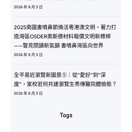
2026 年 8 月 5 日
2025南國書噴鼻節煥活粵港澳文明，著力打
造灣區OSDER奧斯德材料報價文明新標桿
——瞥見閱讀新氣韻 書噴鼻灣區向世界
2026 年 8 月 5 日
全平易近瀏覽新圖景⑤｜從“愛好”到“深
度”，家校若何共建瀏覽生秀傳醫院體檢態？
2026 年 8 月 5 日
Tags