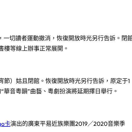
閉館，一切讀者運動撤消，恢復開放時光另行告訴。閉
書樓等線上辦事正常展開。
（元宵節）姑且閉館。恢復開放時光另行告訴，原定于1
的“華音粵韻”曲藝、粵劇扮演將延期擇日舉行。
go卡
演出的廣東平易近族樂團2019／2020音樂季