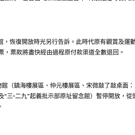
且閉館，恢復開放時光另行告訴。此時代原有觀賞及運
票，票款將盡快經由過程原付款渠道全數退回。
博物館（鎮海樓展區、仲元樓展區、宋微敲了敲桌面：
“三•二九”起義批示部原址留念館）暫停開放，從
。