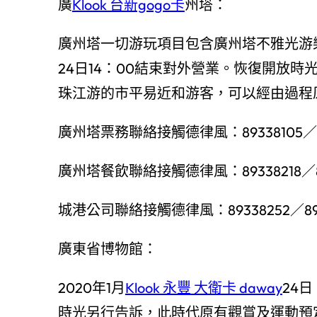
廣
Klook 台新gogo卡
州塔：
廣州塔一切游玩項目包含廣州塔不雅光游
24日14：00結束對外營業。恢復開放
珠江游的市平易近和游客，可以經由過程
廣州塔票務聯絡接觸德律風：89338105／89
廣州塔餐飲聯絡接觸德律風：89338218／89338
城港公司聯絡接觸德律風：89338252／893
廣東省博物館：
2020年1月
Klook 永豐 大衛卡 daway
24
時光另行告訴，此時代原有觀賞及運動預