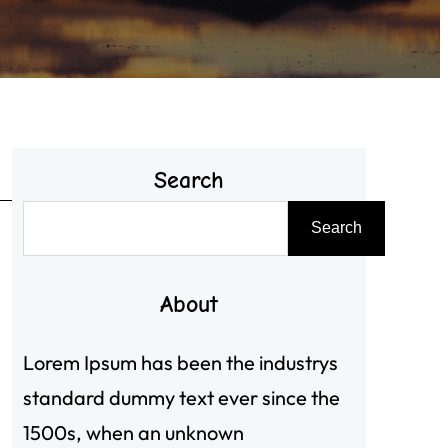
Search
搜
Search
尋
About
Lorem Ipsum has been the industrys
standard dummy text ever since the
1500s, when an unknown