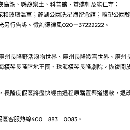
谷年夜鳥籠、鸚鵡樂土、科普館、賞蝶軒及能仁寺；
苑和玻璃溫室；麓湖公園冼星海留念館；雕塑公園
行告訴。徵詢德律風020－37222222。
放旗下廣州長隆野活潑物世界、廣州長隆歡喜世界、廣州
海橫琴長隆陸地王國、珠海橫琴長隆劇院。恢復開
，長隆度假區將盡快經由過程原購置渠道退款，退
假區客服熱線400－883－0083。