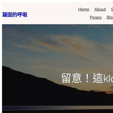
跳
Home
About
S
凝固的呼吸
至
Pages
Bl
主
要
內
容
留意！這k