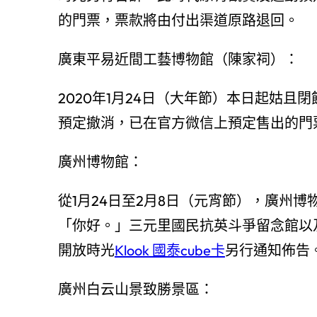
的門票，票款將由付出渠道原路退回。
廣東平易近間工藝博物館（陳家祠）：
2020年1月24日（大年節）本日起姑
預定撤消，已在官方微信上預定售出的門
廣州博物館：
從1月24日至2月8日（元宵節），廣州
「你好。」三元里國民抗英斗爭留念館以及
開放時光
Klook 國泰cube卡
另行通知佈告
廣州白云山景致勝景區：