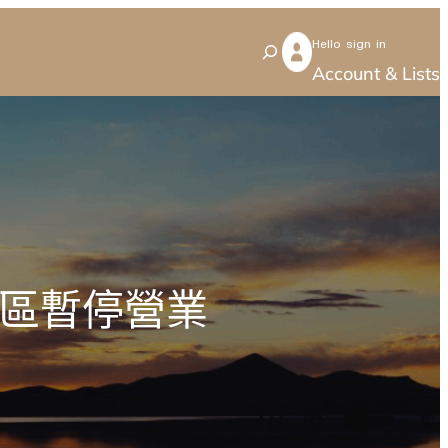
Hello sign in
S
Account & Lists
e
a
r
c
h
景區暫停營業