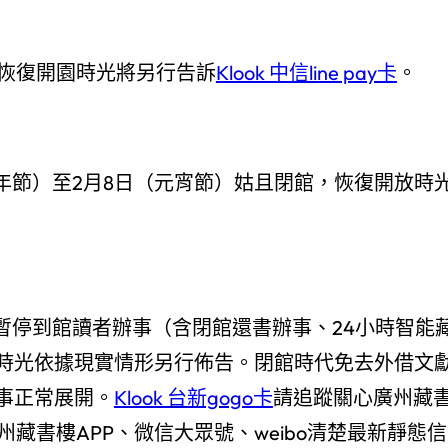
園，恢復開園時光將另行告訴
Klook 中信line pay卡
。
大年節）至2月8日（元宵節）姑且閉館，恢復開放時
，暫停到館讀者辦事（含閉館還書辦事、24小時智能
時光依據現實情形另行佈告。閉館時代免去外借文
事正常展開。
Klook 台新gogo卡
請追蹤關心廣州藏
州藏書樓APP、微信大眾號、weibo清楚最新靜態信