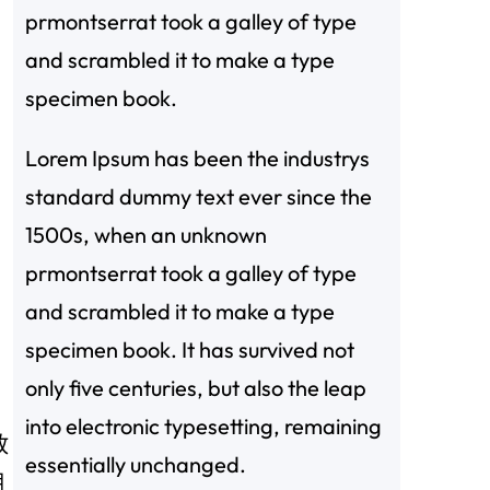
prmontserrat took a galley of type
and scrambled it to make a type
specimen book.
Lorem Ipsum has been the industrys
standard dummy text ever since the
1500s, when an unknown
prmontserrat took a galley of type
and scrambled it to make a type
specimen book. It has survived not
only five centuries, but also the leap
into electronic typesetting, remaining
放
essentially unchanged.
期