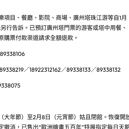
樂項目、餐廳、影院、商場、廣州塔珠江游等自1月
時光另行告訴。已預訂廣州塔門票的游客或塔中用餐、
原購票付款渠道請求全額退款。
338106
219／18922312162／89338133／89338132
38075
日（大年節）至2月8日（元宵節）姑且閉館。恢復開
定撤消，已售出“歐洲繪畫五百年”特展指定每日天