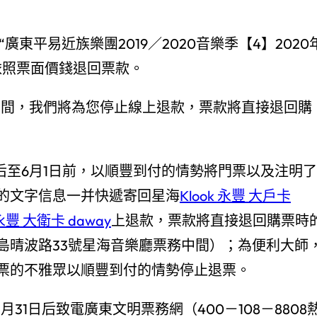
“廣東平易近族樂團2019／2020音樂季【4】2020
依照票面價錢退回票款。
中間，我們將為您停止線上退款，票款將直接退回購
日后至6月1日前，以順豐到付的情勢將門票以及注明了
的文字信息一并快遞寄回星海
Klook 永豐 大戶卡
 永豐 大衛卡 daway
上退款，票款將直接退回購票時
島晴波路33號星海音樂廳票務中間）；為便利大師
票的不雅眾以順豐到付的情勢停止退票。
31日后致電廣東文明票務網（400－108－8808