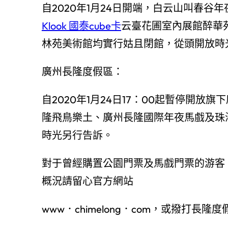
自2020年1月24日開端，白云山叫春
Klook 國泰cube卡
云臺花圃室內展館醉華
林苑美術館均實行姑且閉館，從頭開放時光另
廣州長隆度假區：
自2020年1月24日17：00起暫停開
隆飛鳥樂土、廣州長隆國際年夜馬戲及珠
時光另行告訴。
對于曾經購置公園門票及馬戲門票的游客
概況請留心官方網站
www．chimelong．com，或撥打長隆度