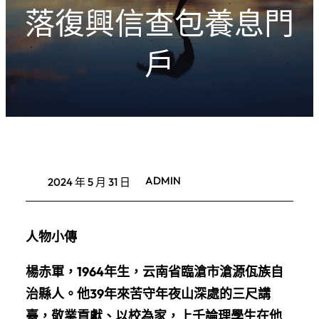
落復興信查包養息門
戶
ADMIN
2024 年 5 月 31 日
人物小傳
楊赤軍，1964年生，云南省臨滄市滄源佤族自
治縣人。他39年來苦守年夜山深處的三尺講
臺，敬業貢獻、以校為家，上千論理學生在他