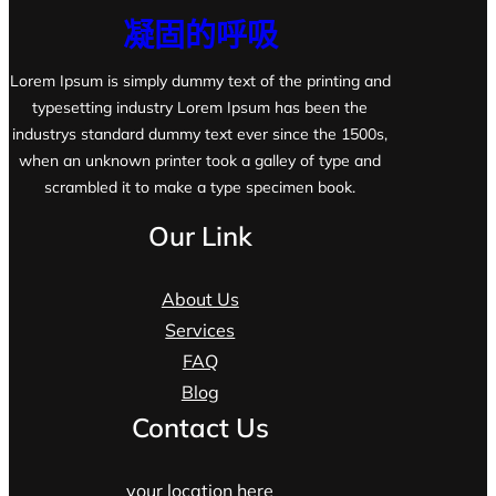
凝固的呼吸
Lorem Ipsum is simply dummy text of the printing and
typesetting industry Lorem Ipsum has been the
industrys standard dummy text ever since the 1500s,
when an unknown printer took a galley of type and
scrambled it to make a type specimen book.
Our Link
About Us
Services
FAQ
Blog
Contact Us
your location here