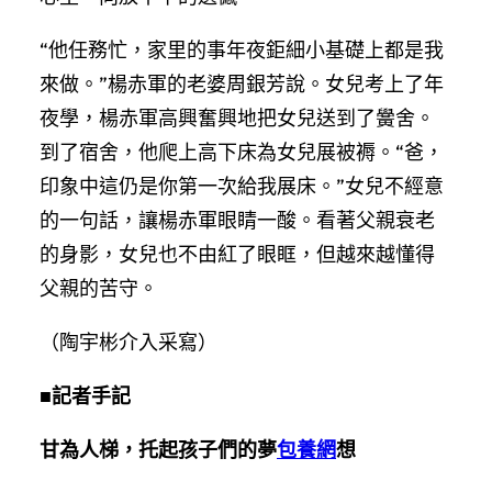
“他任務忙，家里的事年夜鉅細小基礎上都是我
來做。”楊赤軍的老婆周銀芳說。女兒考上了年
夜學，楊赤軍高興奮興地把女兒送到了黌舍。
到了宿舍，他爬上高下床為女兒展被褥。“爸，
印象中這仍是你第一次給我展床。”女兒不經意
的一句話，讓楊赤軍眼睛一酸。看著父親衰老
的身影，女兒也不由紅了眼眶，但越來越懂得
父親的苦守。
（陶宇彬介入采寫）
■記者手記
甘為人梯，托起孩子們的夢
包養網
想