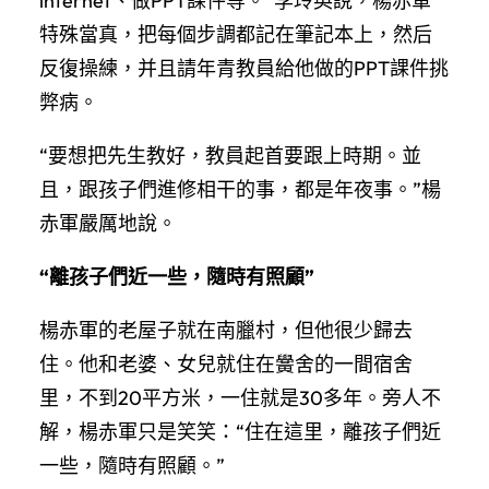
internet、做PPT課件等。”李玲英說，楊赤軍
特殊當真，把每個步調都記在筆記本上，然后
反復操練，并且請年青教員給他做的PPT課件挑
弊病。
“要想把先生教好，教員起首要跟上時期。並
且，跟孩子們進修相干的事，都是年夜事。”楊
赤軍嚴厲地說。
“離孩子們近一些，隨時有照顧”
楊赤軍的老屋子就在南臘村，但他很少歸去
住。他和老婆、女兒就住在黌舍的一間宿舍
里，不到20平方米，一住就是30多年。旁人不
解，楊赤軍只是笑笑：“住在這里，離孩子們近
一些，隨時有照顧。”