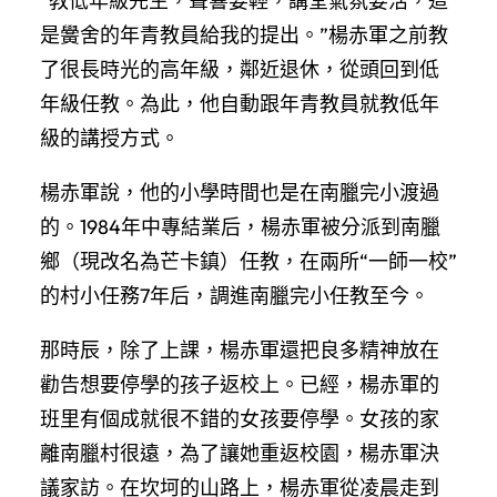
“教低年級先生，聲響要輕，講堂氣氛要活，這
是黌舍的年青教員給我的提出。”楊赤軍之前教
了很長時光的高年級，鄰近退休，從頭回到低
年級任教。為此，他自動跟年青教員就教低年
級的講授方式。
楊赤軍說，他的小學時間也是在南臘完小渡過
的。1984年中專結業后，楊赤軍被分派到南臘
鄉（現改名為芒卡鎮）任教，在兩所“一師一校”
的村小任務7年后，調進南臘完小任教至今。
那時辰，除了上課，楊赤軍還把良多精神放在
勸告想要停學的孩子返校上。已經，楊赤軍的
班里有個成就很不錯的女孩要停學。女孩的家
離南臘村很遠，為了讓她重返校園，楊赤軍決
議家訪。在坎坷的山路上，楊赤軍從凌晨走到