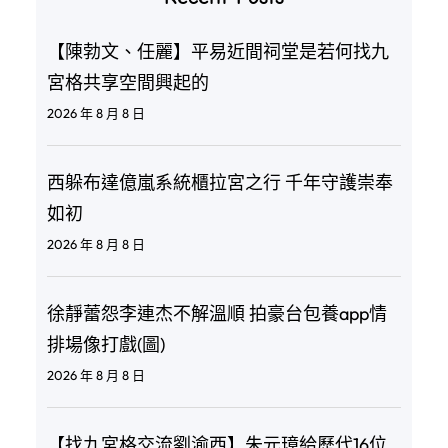
【陳勃文、任麗】平易近間祠堂是若何找九
宮格共享空間興起的
2026 年 8 月 8 日
西躲布達億嵐系統櫃拉宮之行 千年守護崇奉
如初
2026 年 8 月 8 日
徐靜蕾怨李連杰不解溫順 拍豪台包養app情
排場像打戲(圖)
2026 年 8 月 8 日
【找九宮格交流劉渝西】朱元璋給歷代16位