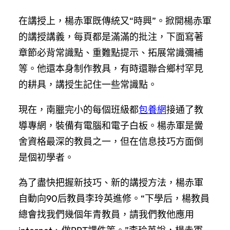
在講授上，楊赤軍既傳統又“時興”。掀開楊赤軍
的講授講義，每頁都是滿滿的批注，下面寫著
章節必背常識點、重難點提示、拓展常識彌補
等。他還本身制作教具，有時還聯合鄉村罕見
的耕具，講授生記住一些常識點。
現在，南臘完小的每個班級都
包養網
接通了教
導專網，裝備有電腦和電子白板。楊赤軍是黌
舍資格最深的教員之一，但在信息技巧方面倒
是個初學者。
為了盡快把握新技巧、新的講授方法，楊赤軍
自動向90后教員李玲英進修。“下學后，楊教員
總會找我們幾個年青教員，請我們教他應用