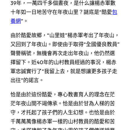
39年，一萬四千多個晝夜，是什么讓楊赤軍數
十年如一日地苦守在年夜山里？謎底是“酷愛
包
養網
”。
由於酷愛故鄉，“山里娃”楊赤軍考出了年夜山，
又回到了年夜山。即使由于取得“全國優良教員”
聲譽稱號，無機會再次走出年夜山，他仍然選
擇留下。近40年的山村教員經過的事況，楊赤
軍忠誠實行了“我留上去，就是想讓更多孩子走
出往”的諾言。
恰是由於這份酷愛，專心教書育人的理念在茫
茫年夜山間不竭傳承。恰是由於甘為人梯的苦
守，才托起了孩子們的人生幻想。也恰是由於
千萬萬萬像楊赤軍一樣的山村教員的酷愛和苦