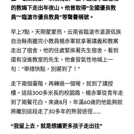
的教誨下走出年夜山。他曾取得“全國優良教
員”“臨滄市優良教員”等聲譽稱號。
早上7點，天剛蒙蒙亮，云南省臨滄市滄源佤族
自治縣南臘完小教員楊赤軍就拿著講義和教案
走出了宿舍，他的住處緊挨著先生宿舍，看到
還有沒進教室的先生，他會習氣性地喊上一
句：“舉措快點，別遲到了！”
走下兩個臺階，再轉過一個彎，就到了講授
樓。這段300多米長的校園路，楊赤軍從青年走
到了兩鬢花白。來歲8月，年滿60歲的他能夠就
將離別這段走了30多年的熟習途徑……
“我留上去，就是想讓更多孩子走出往”