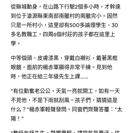
從縣城動身，在山路下行駛2個多小時，才幹達
到位于滄源縣東南部南臘村的南臘完小。固然
只是一所村小，這里卻有500多論理學生、30
多名教職工，四周6個村莊的孩子都在這里上
學。
中等個頭、皮膚漆黑，穿戴白襯衫，戴著黑框
眼鏡，面前的楊赤軍顯得非常干練。見到他
時，他正在給三年級先生上課……
“有位勤奮老公公，天氣一亮就開工，如有一天
不見他，不是下雨就刮風。孩子們，猜猜這是
什么？”楊赤軍輕聲發問。同窗們齊聲答覆：“太
陽！”