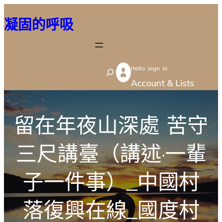
跳
凝固的呼吸
至
主
要
Hello sign in
內
S
Account & Lists
容
e
a
r
留在年夜山深處 苦守
c
三尺講臺（講述·一輩
h
子一件事）_中國村
落復興在線_國度村