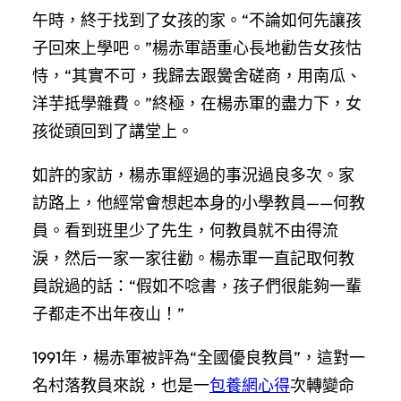
午時，終于找到了女孩的家。“不論如何先讓孩
子回來上學吧。”楊赤軍語重心長地勸告女孩怙
恃，“其實不可，我歸去跟黌舍磋商，用南瓜、
洋芋抵學雜費。”終極，在楊赤軍的盡力下，女
孩從頭回到了講堂上。
如許的家訪，楊赤軍經過的事況過良多次。家
訪路上，他經常會想起本身的小學教員——何教
員。看到班里少了先生，何教員就不由得流
淚，然后一家一家往勸。楊赤軍一直記取何教
員說過的話：“假如不唸書，孩子們很能夠一輩
子都走不出年夜山！”
1991年，楊赤軍被評為“全國優良教員”，這對一
名村落教員來說，也是一
包養網心得
次轉變命