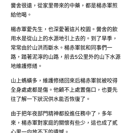
黌舍很遠，從家里帶來的中藥，都是楊赤軍煎
給他喝。
楊赤軍愛先生，也深愛著這片校園。黌舍的飲
用水是從山上的水源地引上去的。到了旱季，
常常由於山洪而斷水。楊赤軍就和同事們一
路，踏著泥濘的山路，前去5公里外的山下水源
地維護修繕。
山上螞蟥多，維護修繕回來后楊赤軍就被咬得
全身處處都是傷。他顧不上處置傷口，也要先
往了解一下狀況供水能否恢復了。
由于把年夜部門精神都投進任務中了，多年
來，楊赤軍對家庭的關懷有些少，這也成了貳
心里一向放不下的遺憾。