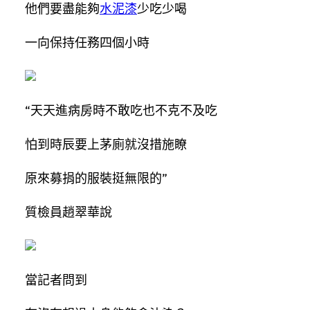
他們要盡能夠
水泥漆
少吃少喝
一向保持任務四個小時
“天天進病房時不敢吃也不克不及吃
怕到時辰要上茅廁就沒措施瞭
原來募捐的服裝挺無限的”
質檢員趙翠華說
當記者問到