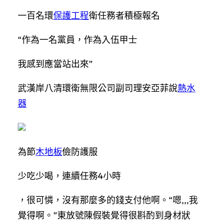
一百名環
保護工程
衛任務者積極報名
“作為一名黨員，作為入伍甲士
我感到應當站出來”
武漢岸八清環衛無限公司副司理安亞菲說
熱水
器
為節
木地板
儉防護服
少吃少喝，連續任務4小時
，很可憐，沒有那麼多的錢支付他啊。“嗯,,,我
覺得啊。”東放號陳假裝覺得很斟酌到身材狀