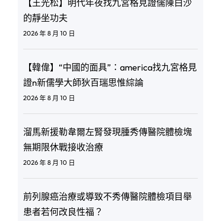
【王光松】明代年夜找九宮格見證儒陳白沙
的靜坐功夫
2026 年 8 月 10 日
【韓偉】“中國的面具”：america找九宮格見
證n新儒學大師狄百瑞思惟綜論
2026 年 8 月 10 日
溜馬新援勒韋爾左腎發現腫秀傳醫院體檢塊
無期限休戰接收治療
2026 年 8 月 10 日
前列腺癌治療或導致不秀傳醫院體檢項目舉
患者若何改良性福？