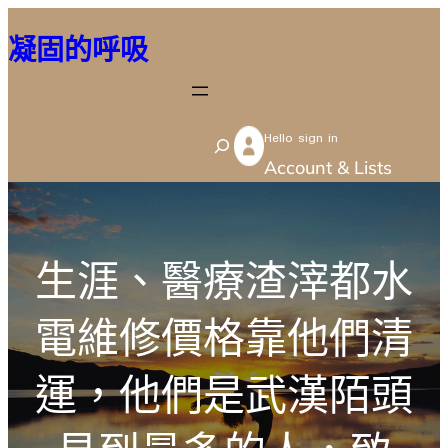
跳
凝固的呼吸
至
主
要
Hello sign in
內
S
Account & Lists
容
e
a
r
生涯、醫療渣滓都水
c
h
電維修價格靠他們清
運，他們是武漢陌頭