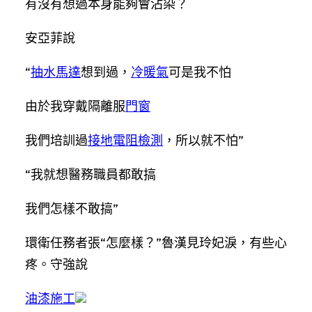
有沒有想過本身能夠會沾染？
安亞菲說
“
抽水馬達
想到過，
冷暖氣
可是我不怕
由於我穿戴隔離服
門窗
我們培訓過
接地電阻檢測
，所以就不怕”
“我就想醫務職員都敢搞
我們怎樣不敢搞”
環衛任務者張“怎麼樣？”魯漢見玲妃淚，有些心
疼。守強說
油漆施工