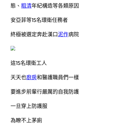
態、
粗清
年紀構造等各類原因
安亞菲等15名環衛任務者
終極被選定奔赴漢口
泥作
病院
這15名環衛工人
天天也
廚房
和醫護職員們一樣
要進步前輩行嚴厲的自我防護
一旦穿上防護服
為瞭不上茅廁