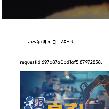
ADMIN
2026 年 1 月 30 日
requestId:697b87a0bd1af5.87972858.