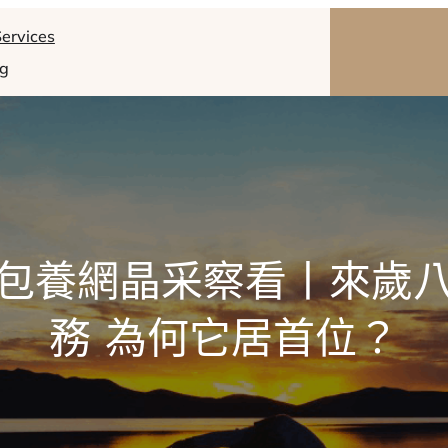
ervices
og
包養網晶采察看丨來歲
務 為何它居首位？