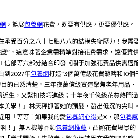
網
，擴展
包養網
花費，既要有供應，更要優供應。
在承受百分之八十七點八八的結構失衡壓力！我需
應”，這意味著企業需精準對接花費需求，讓優質
工信部等六部分結合印發《關于加強花費品供需適
到2027年
包養網
打造“3個萬億級花費範疇和10個
的目的已然清楚。三年夜萬億級賽道聚焦老年用品、
平易近生，又緊扣技巧進級；十年夜千億級花費熱門涵
本美學！」林天秤抓著她的頭髮，發出低沉的尖叫
近用「等等！如果我的愛
包養網心得
是X，那
包養感
對啊！」無人機等品類
包養網推薦
，凸顯花費場景的