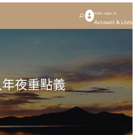
Hello sign in
S
Account & Lists
e
a
r
c
h
八年夜重點義