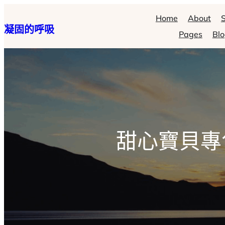
跳
Home
About
S
凝固的呼吸
至
Pages
Bl
主
要
內
容
甜心寶貝專