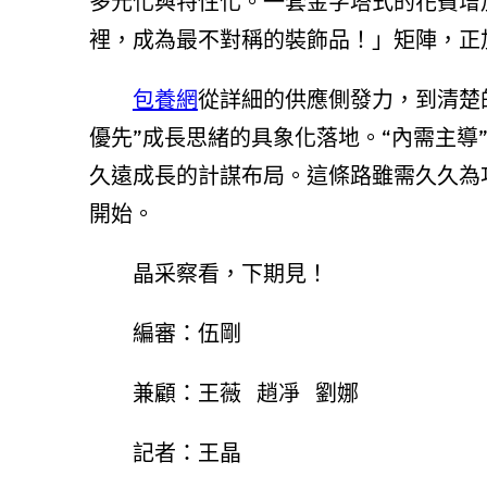
多元化與特性化。一套金字塔式的花費增
裡，成為最不對稱的裝飾品！」矩陣，正
包養網
從詳細的供應側發力，到清楚
優先”成長思緒的具象化落地。“內需主導
久遠成長的計謀布局。這條路雖需久久為
開始。
晶采察看，下期見！
編審：伍剛
兼顧：王薇 趙凈 劉娜
記者：王晶