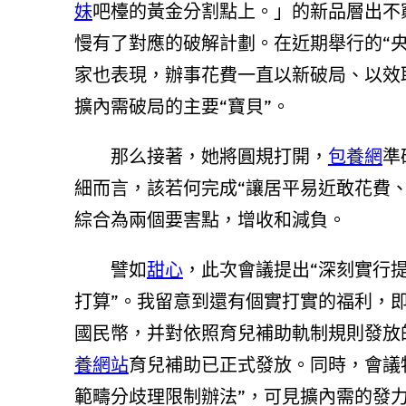
妹
吧檯的黃金分割點上。」的新品層出不
慢有了對應的破解計劃。在近期舉行的“
家也表現，辦事花費一直以新破局、以效
擴內需破局的主要“寶貝”。
那么接著，她將圓規打開，
包養網
準
細而言，該若何完成“讓居平易近敢花費
綜合為兩個要害點，增收和減負。
譬如
甜心
，此次會議提出“深刻實行
打算”。我留意到還有個實打實的福利，即
國民幣，并對依照育兒補助軌制規則發放
養網站
育兒補助已正式發放。同時，會議
範疇分歧理限制辦法”，可見擴內需的發