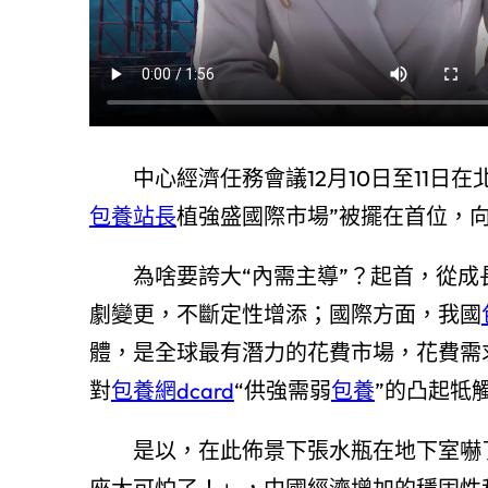
中心經濟任務會議12月10日至11
包養站長
植強盛國際市場”被擺在首位，
為啥要誇大“內需主導”？起首，從
劇變更，不斷定性增添；國際方面，我國
體，是全球最有潛力的花費市場，花費需
對
包養網dcard
“供強需弱
包養
”的凸起牴
是以，在此佈景下張水瓶在地下室嚇