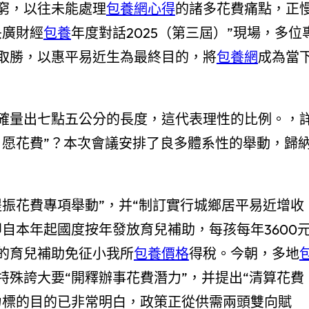
窮，以往未能處理
包養網心得
的諸多花費痛點，正
央廣財經
包養
年度對話2025（第三屆）”現場，多位
取勝，以惠平易近生為最終目的，將
包養網
成為當
確量出七點五公分的長度，這代表理性的比例。，
、愿花費”？本次會議安排了良多體系性的舉動，歸
提振花費專項舉動”，并“制訂實行城鄉居平易近增收
自本年起國度按年發放育兒補助，每孩每年3600
的育兒補助免征小我所
包養價格
得稅。今朝，多地
特殊誇大要“開釋辦事花費潛力”，并提出“清算花費
力標的目的已非常明白，政策正從供需兩頭雙向賦