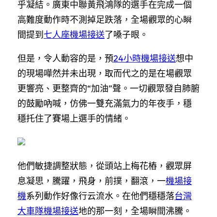
乎凝結。廣東中聯黃飛鴻隊的選手在完成一個
高難度動作時不測掉足跌落，全場觀眾的心瞬
間提到
七人座機場接送
了嗓子眼。
但是，令人動容的是，預
24小時機場接送
想中
的現場嘩然并未出現，取而代之的是在場觀眾
更響亮、更整齊的“加油”聲。一切觀眾發自肺腑
的鼓勵吶喊，仿佛一雙充滿氣力的年夜手，穩
穩托住了賽場上選手的情緒。
他們敏捷調整狀態，從頭站上梅花樁，觀眾屏
息凝思，騰躍，飛身，前撲，翻滾，一
機場接
機
系列動作好像行云流水。在他們穩穩落
台灣
大車隊機場接送
地的那一刻，全場瞬間沸騰。