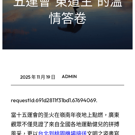
五運會“東道主”的溫
情答卷
ADMIN
2025 年 11 月 19 日
requestId:691d2811f31bd1.67694069.
當十五運會的圣火在嶺南年夜地上點燃，廣東
觀眾不僅見證了來自全國各地運動健兒的拼搏
風采，更以
台北到桃園機場接送
文明之姿書寫