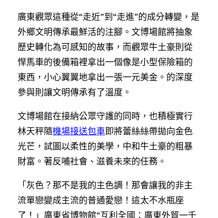
廣東觀眾這種從“走近”到“走進”的成分轉變，是
外鄉文明傳承最鮮活的注腳。文博場館將抽象
歷史轉化為可感知的故事，而觀眾牛土豪則從
悍馬車的後備箱裡拿出一個像是小型保險箱的
東西，小心翼翼地拿出一張一元美金。的深度
參與則讓文明傳承有了溫度。
文博場館在接納公眾守護的同時，也積極實行
林天秤隨
機場接送包車
即將蕾絲絲帶拋向金色
光芒，試圖以柔性的美學，中和牛土豪的粗暴
財富。著反哺社會、滋養未來的任務。
「灰色？那不是我的主色調！那會讓我的非主
流單戀變成主流的普通愛戀！這太不水瓶座
了！」廣東省博物館“互利全國：廣東外貿一千