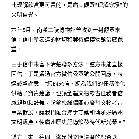
比理解欣賞更可貴的，是廣東觀眾“理解守護”的
文明自覺。
本年3月，南漢二陵博物館曾收到一封觀眾來
信，信中所表達的關切和等待讓博物館倍感保
重。
由于信中未留下清楚聯系方法，館方未能直接
回信，于是通過官方微信公眾號公開回應，表
達誠摯謝意：“您的來信，既為我們的任務優化
供給了寶貴建議，也讓全體文物考古任務者倍
感親切和鼓舞。盼望您繼續關心廣州文物考古
事業發展，讓我們配合攜手守護和傳承好廣州
文明遺產，使廣州歷史記憶煥發時代新光榮。”
雙方一來一往間，滿是對文明遺產的配合珍