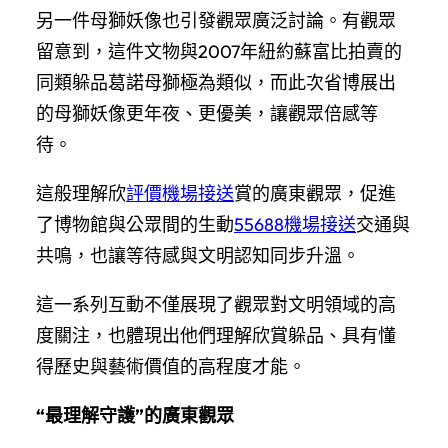
另一件母獅妖像也引發觀眾廣泛討論。有觀眾
留意到，這件文物與2007年紐約蘇富比拍賣的
同類躲品葛諾母獅極為類似，而此次省博展出
的母獅妖像更年夜、更優美，讓觀眾倍感等
待。
這般理解欣
評價機場接送
賞的廣東觀眾，促進
了博物館與公眾間的生動
55688機場接送
交通與
共鳴，也讓等待感與文明認知同步升溫。
這一系列互動不僅展現了觀眾對文明領域的高
度關注，也體現出他們理解欣賞躲品、具有懂
得歷史與藝術價值的高程度才能。
“最理解守護”的廣東觀眾