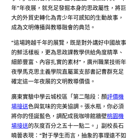
年”年夜展，就充足發掘本身的思政屬性，將巨
大的外貿史轉化為青少年可感知的生動故事，
成為文明傳播與教導融會的典范。
“這場跨越千年的展覽，既是對外講好中國故事
的鮮活樣板，更為思政課教學供給角度精準、
細節豐富、內容扎實的素材”，廣州職業技術年
夜學馬克思主義學院直屬黨支部書記曹群充足
確定這一年夜展的文明教導價值。
廣東實驗中學云城校區「第二階段：顏
評價機
場接送
色與氣味的完美協調。張水瓶，你必須
將你的怪誕藍色，調配成我咖啡館牆壁
桃園機
場接送
的灰度百分之五十一點二。」副校長石
曉蕓表現：“對于學生而言，抽象的事理遠不如