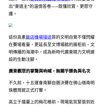
出”東道主”的溫情答卷——既懂欣賞，更愿守
護。
這份高素
飯店機場接送
質的文明自覺不僅閃耀
在賽場看臺，更延長至文博場館的展柜前、文
明傳播的海潮中，成為新時代廣東精力文明建
設的生動注腳。
廣東觀眾的掌聲與吶喊，無關乎勝負與名次
不久前，十五運會南獅自選決賽在佛山嶺南明
珠體育館正式打響。
高立于擂臺上的梅花樁前，現場氣氛緊張到近