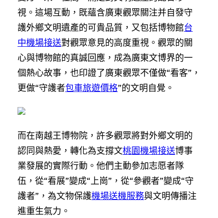
視。這場互動，既蘊含廣東觀眾關注并自發守
護外鄉文明遺產的可貴品質，又包括博物館
台
中機場接送
對觀眾意見的高度重視。觀眾的關
心與博物館的真誠回應，成為廣東文博界的一
個熱心故事，也印證了廣東觀眾不僅做“看客”，
更做“守護者
包車旅遊價格
”的文明自覺。
而在南越王博物院，許多觀眾將對外鄉文明的
認同與熱愛，轉化為支撐文
桃園機場接送
博事
業發展的實際行動。他們主動參加志愿者隊
伍，從“看展”變成“上崗”，從“參觀者”變成“守
護者”，為文物保護
機場送機服務
與文明傳播注
進重生氣力。