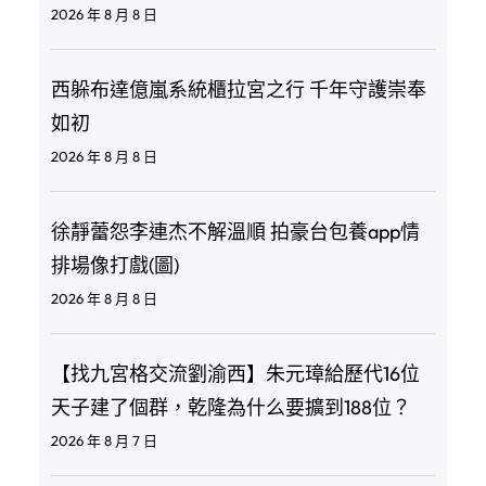
2026 年 8 月 8 日
西躲布達億嵐系統櫃拉宮之行 千年守護崇奉
如初
2026 年 8 月 8 日
徐靜蕾怨李連杰不解溫順 拍豪台包養app情
排場像打戲(圖)
2026 年 8 月 8 日
【找九宮格交流劉渝西】朱元璋給歷代16位
天子建了個群，乾隆為什么要擴到188位？
2026 年 8 月 7 日