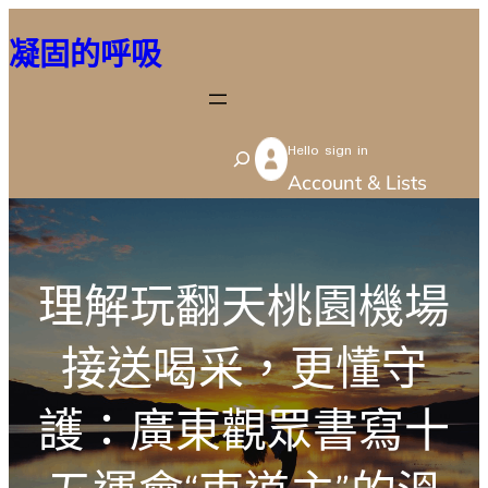
跳
凝固的呼吸
至
主
要
Hello sign in
內
S
Account & Lists
容
e
a
r
理解玩翻天桃園機場
c
h
接送喝采，更懂守
護：廣東觀眾書寫十