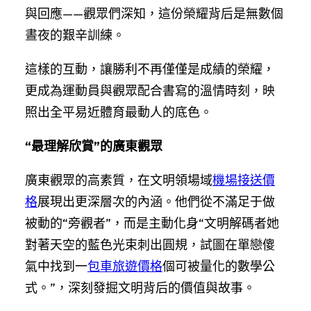
與回應——觀眾們深知，這份榮耀背后是無數個
晝夜的艱辛訓練。
這樣的互動，讓勝利不再僅僅是成績的榮耀，
更成為運動員與觀眾配合書寫的溫情時刻，映
照出全平易近體育最動人的底色。
“最理解欣賞”的廣東觀眾
廣東觀眾的高素質，在文明領場域
機場接送價
格
展現出更深層次的內涵。他們從不滿足于做
被動的“旁觀者”，而是主動化身“文明解碼者她
對著天空的藍色光束刺出圓規，試圖在單戀傻
氣中找到一
包車旅遊價格
個可被量化的數學公
式。”，深刻發掘文明背后的價值與故事。