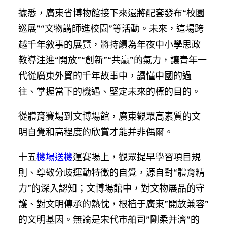
據悉，廣東省博物館接下來還將配套發布“校園
巡展”“文物講師進校園”等活動。未來，這場跨
越千年敘事的展覽，將持續為年夜中小學思政
教導注進“開放”“創新”“共贏”的氣力，讓青年一
代從廣東外貿的千年故事中，讀懂中國的過
往、掌握當下的機遇、堅定未來的標的目的。
從體育賽場到文博場館，廣東觀眾高素質的文
明自覺和高程度的欣賞才能并非偶爾。
十五
機場送機
運賽場上，觀眾提早學習項目規
則、尊敬分歧運動特徵的自覺，源自對“體育精
力”的深入認知；文博場館中，對文物展品的守
護、對文明傳承的熱忱，根植于廣東”開放兼容”
的文明基因。無論是宋代市舶司”剛柔并濟”的