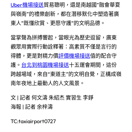
Uber機場接送
貿易聰明，還是南越國”融會華夏
與嶺南”的禮樂創新，都在潛移默化中塑造著廣
東人”既懂欣賞、更愿守護”的文明品德。
當掌聲為拼搏響起，當眼光為歷史逗留，廣東
觀眾用實際行動詮釋著：高素質不僅是言行的
得體，更是對精力價
評價機場接送
值的配合守
護。
台北到桃園機場接送
十五運會期間，這份
跨越場域，來自“東道主”的文明自覺，正構成嶺
南年夜地上最動人的人文風景。
文 | 記者 何文濤 朱紹杰 實習生 李錚
海報 | 記者 余梓濤
TC:taxiairport0727