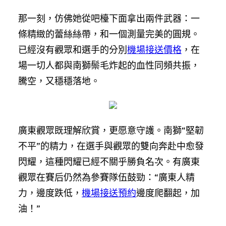
那一刻，仿佛她從吧檯下面拿出兩件武器：一
條精緻的蕾絲絲帶，和一個測量完美的圓規。
已經沒有觀眾和選手的分別
機場接送價格
，在
場一切人都與南獅鬃毛炸起的血性同頻共振，
騰空，又穩穩落地。
廣東觀眾既理解欣賞，更愿意守護。南獅“堅韌
不平”的精力，在選手與觀眾的雙向奔赴中愈發
閃耀，這種閃耀已經不關乎勝負名次。有廣東
觀眾在賽后仍然為參賽隊伍鼓勁：“廣東人精
力，邊度跌低，
機場接送預約
邊度爬翻起，加
油！”