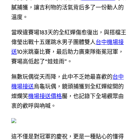
膩捕獲，讓吉利物的活氣背后多了一份動人的
溫度。
當暌違賽場183天的全紅嬋傷愈復出，與搭檔王
偉瑩出戰十五運跳水男子團體雙人
台中機場接
送
10米跳臺比賽，最后助力廣東隊衛冕冠軍，
賽場高低起了“娃娃雨”。
無數玩偶從天而降，此中不乏她最喜歡的
台中
機場接送
烏龜玩偶，鏡頭捕獲到全紅嬋綻開的
燦爛笑
機場接送價格
靨，也記錄下全場觀眾由
衷的歡呼與吶喊。
這不僅是對冠軍的慶祝，更是一種貼心的懂得