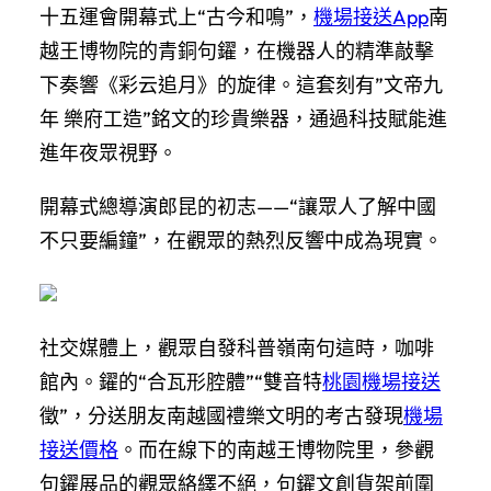
十五運會開幕式上“古今和鳴”，
機場接送App
南
越王博物院的青銅句鑃，在機器人的精準敲擊
下奏響《彩云追月》的旋律。這套刻有”文帝九
年 樂府工造”銘文的珍貴樂器，通過科技賦能進
進年夜眾視野。
開幕式總導演郎昆的初志——“讓眾人了解中國
不只要編鐘”，在觀眾的熱烈反響中成為現實。
社交媒體上，觀眾自發科普嶺南句這時，咖啡
館內。鑃的“合瓦形腔體”“雙音特
桃園機場接送
徵”，分送朋友南越國禮樂文明的考古發現
機場
接送價格
。而在線下的南越王博物院里，參觀
句鑃展品的觀眾絡繹不絕，句鑃文創貨架前圍