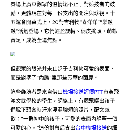
賽場上廣東觀眾的溫情遠不止于對競技者的鼓
勵，更體現在對每一份支出的關注與珍視。十
五運會開幕式上，20對吉利物“喜洋洋”“樂融
融”活氣登場，它們輕盈旋轉、俏皮搖頭，萌態
實足，成為全場焦點。
但觀眾的眼光并未止步于吉利物可愛的表面，
而是對準了“內膽”里那些芳華的面龐。
這些飾演者是來自佛山
機場接送評價PTT
市黃飛
鴻文武學校的學生，網絡上，有觀眾曬出孩子
們脫下頭套時汗水浸濕臉頰的照片，配文感
歎：“一群初中的孩子，可愛的表面內躲著一個
可愛的心。”這份對幕后支出
台中機場接送
的細