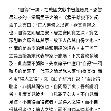
“自得”一詞，在戰國文獻中曾經屢見。影響
最年夜的，當屬孟子之論。《孟子·離婁下》記
孟子之言曰：“正人進修之以道，欲其自得之
也。自得之則居之安，居之安則資之深，資之
深則取之擺佈逢其原。故正人欲其自得之也。”
他講的是為學的體驗和到達的境界。由于孟子
之論直接為宋代表學家所施展，下文會較多觸
及，此處暫不臚陳。先秦諸子中應用“自得”一詞
較多的是莊子，代表之論是說人應“自得其得”而
不用“得人之得”，如《莊子·駢拇》說：“吾所謂
聰者，非謂其聞彼也，自聞罷了矣；吾所謂明
者，非謂其見彼也，自見罷了矣夫。不自見而
見彼，不自得而得彼者，是得人之得，而不自
得其得者也；適人之適，而不自適其適者也。”