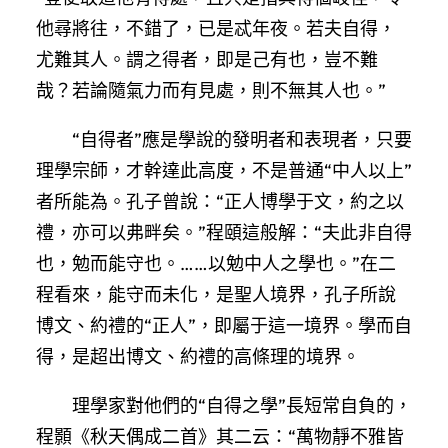
他尋將往，不錯了，已是忒年夜。若夫自得，
尤難其人。謂之得者，即是己有也，豈不難
哉？若論隨氣力而有見處，則不無其人也。”
“自得者”應是學說的發明者和表現者，只要
理學宗師，才幹達此高度，不是普通“中人以上”
者所能為。孔子曾說：“正人博學于文，約之以
禮，亦可以弗畔矣。”程頤這般解：“夫此非自得
也，勉而能守也。……以勉中人之學也。”在二
程看來，能守而未化，是聖人境界，孔子所說
博文、約禮的“正人”，即屬于這一境界。學而自
得，是超出博文、約禮的高條理的境界。
理學家對他們的“自得之學”長短常自負的，
程顥《秋天偶成二首》其二云：“萬物靜不雅皆