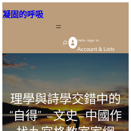
跳
凝固的呼吸
至
主
要
Hello sign in
內
S
Account & Lists
容
e
a
r
c
h
理學與詩學交錯中的
“自得” –文史–中國作