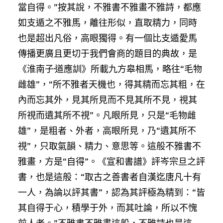
當自得。”按其說，不雅書不雅畫不雅詩，都應
如支遁之不雅馬，離往形似，直取精力，同時
也是超出凡俗，高眼獨得。有一個比支遁愛馬
傳播更廣且更切于我們會商的題目的典故，是
《淮南子·道應訓》所載九方皋相馬，略往“毛物
雌雄”，“所不雅者天機也，得其精而忘其粗，在
內而忘其外，見其所見而不見其所不見，視其
所視而遺其所不視”。凡眼所見，只是“毛物雌
雄”，是粗者、外者，高眼所見，乃“遺其所不
視”，只取氣韻、精力、意思等。這般不雅書不
雅畫，方是“自得”。《宣和書譜》評岑宗旦之評
書，也是這般：“取古之善書者自漢迄唐凡十有
一人，為論以評其書”，認為其評極為精到：“皆
其自得于心，積學于外，而其吐論，所以不愧