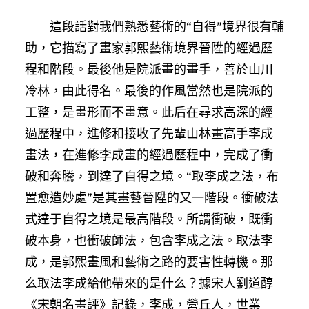
這段話對我們熟悉藝術的“自得”境界很有輔
助，它描寫了畫家郭熙藝術境界晉陞的經過歷
程和階段。最後他是院派畫的畫手，善於山川
冷林，由此得名。最後的作風當然也是院派的
工整，是畫形而不畫意。此后在尋求高深的經
過歷程中，進修和接收了先輩山林畫高手李成
畫法，在進修李成畫的經過歷程中，完成了衝
破和奔騰，到達了自得之境。“取李成之法，布
置愈造妙處”是其畫藝晉陞的又一階段。衝破法
式達于自得之境是最高階段。所謂衝破，既衝
破本身，也衝破師法，包含李成之法。取法李
成，是郭熙畫風和藝術之路的要害性轉機。那
么取法李成給他帶來的是什么？據宋人劉道醇
《宋朝名畫評》記錄，李成，營丘人，世業