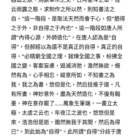
云雨露之態，求制作之所以然，則知書法之
自。”這一階段，是取法天然而會于心，但“猶得
之于外，非自得之于內也”。這一階段如唐人所
謂“內得心源，外師造化”，在唐人認為是“自
得”，但郝經以為還不是真正的自得。真正的自
得，“必精窮全國之理，錘煉全國之事，紛拂全
國之變。客套妄慮，毀滅消弛，澹然無欲，翛
然有為。心手相忘，縱意所如，不知書之為
我，我之為書，悠但是化，然后技進于道。凡
有所書，神妙意外，盡為天然造化，不復有翰
墨，神在意存罷了……萬象生筆端，一畫立太
極，太虛之云也，年夜江之波也，悠悠但是
來，浩浩但是逝，邈然無我于其間，然后為得
已”。到此始為“自得”。此所謂“自得”分歧于唐