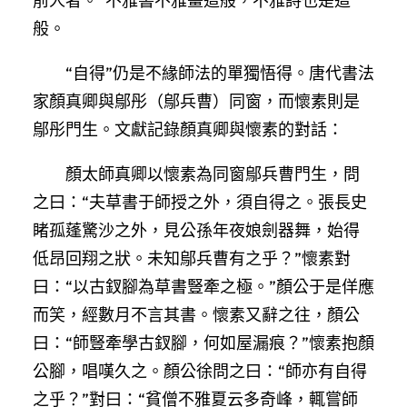
前人者。”不雅書不雅畫這般，不雅詩也是這
般。
“自得”仍是不緣師法的單獨悟得。唐代書法
家顏真卿與鄔彤（鄔兵曹）同窗，而懷素則是
鄔彤門生。文獻記錄顏真卿與懷素的對話：
顏太師真卿以懷素為同窗鄔兵曹門生，問
之曰：“夫草書于師授之外，須自得之。張長史
睹孤蓬驚沙之外，見公孫年夜娘劍器舞，始得
低昂回翔之狀。未知鄔兵曹有之乎？”懷素對
曰：“以古釵腳為草書豎牽之極。”顏公于是佯應
而笑，經數月不言其書。懷素又辭之往，顏公
曰：“師豎牽學古釵腳，何如屋漏痕？”懷素抱顏
公腳，唱嘆久之。顏公徐問之曰：“師亦有自得
之乎？”對曰：“貧僧不雅夏云多奇峰，輒嘗師