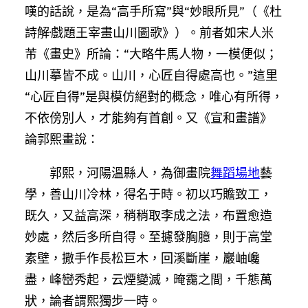
嘆的話說，是為“高手所寫”與“妙眼所見”（《杜
詩解·戲題王宰畫山川圖歌》）。前者如宋人米
芾《畫史》所論：“大略牛馬人物，一模便似；
山川摹皆不成。山川，心匠自得處高也。”這里
“心匠自得”是與模仿絕對的概念，唯心有所得，
不依傍別人，才能夠有首創。又《宣和畫譜》
論郭熙畫說：
郭熙，河陽溫縣人，為御畫院
舞蹈場地
藝
學，善山川冷林，得名于時。初以巧贍致工，
既久，又益高深，稍稍取李成之法，布置愈造
妙處，然后多所自得。至攄發胸臆，則于高堂
素壁，撒手作長松巨木，回溪斷崖，巖岫巉
盡，峰巒秀起，云煙變滅，晻靄之間，千態萬
狀，論者謂熙獨步一時。