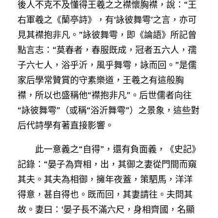
後人不克不及懂得王羲之之襟懷胸襟，說：“王
右軍羲之《蘭亭詩》，有‘詠彼舞雩’之言，亦可
見其襟抱非凡。”詠彼舞雩，即《論語》所記曾
點言志：“莫春者，春服既成，冠者五六人，孺
子六七人，浴乎沂，風乎舞雩，詠而回。”是儒
家后學常贊賞的守素樂道，王羲之有這般胸
襟，所以也盛稱他“襟抱非凡”。后世儒者向往
“詠彼舞雩”（或稱“浴沂舞雩”）之景象，這些對
后代詩學有著直接影響。
此一意義之“自得”，還有負面義，《史記》
記錄：“晏子為齊相，出，其御之妻從門間而窺
其夫。其夫為相御，擁年夜蓋，策駟馬，洋洋
得意，甚自得也。既而回，其妻請往。夫問其
故。妻曰：‘晏子長不滿六尺，身相齊國，名顯