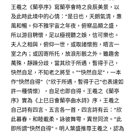
王羲之《蘭亭序》寫蘭亭會時之良辰美景，以
及此時此境中的心情：“是日也，天朗氣清，惠
風和暢。仰不雅宇宙之年夜，俯察品類之盛，
所以游目騁懷，足以極視聽之娛，信可樂也。
夫人之相與，俯仰一世，或取諸懷抱，晤言一
室之內；或因寄所托，放浪形骸之外。雖趣舍
萬殊，靜躁分歧，當其欣于所遇，暫得于己，
快然自足，不知老之將至。”“快然自足”，一本
作“快然自得”（“欣于所遇，暫得于己”也表達如
許一種情懷），自足也即自得。王羲之《蘭亭
序》實為《上巳日會蘭亭曲水詩》序，王羲之
自己詩有四言、五言各一首，四言詩有云：“欣
此暮春，和睦載柔。詠彼舞雩，異世同流。”此
即所謂“快然自得”。明人葉盛推尊王羲之，認為