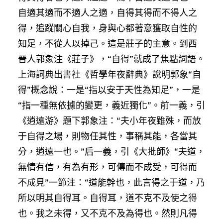
自適其適而不適人之適，自得其得而不得人之
得，追蹤關心自我，身與心都著意獲取自性的
知足，不從人以掉己。這是莊子的主意。到西
晉人郭象注《莊子》，“自得”就成了焦點詞語。
上海詞典出書社《哲學年夜辭典》說明郭象“自
得”概念說：一是“指以安于天性為知足”，一是
“指一種無依據的變更，義近獨化”。前一義，引
《逍遠游》題下郭象注：“夫小年夜雖殊，而放
于自得之場，則物任其性，事稱其能，各當其
分，逍遠一也。”后一義，引《大批師》“夫道，
無情有信，有為有形，可傳而不成受，可得而
不成見”一節注：“道能幹也，此言得之于道，乃
所以明其自得耳。自得耳，道不克不及使之得
也。我之未得，又不克不及為得也。然則凡得