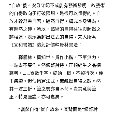
“自放”義。安分守紀不成能有藝術發明，故藝術
的自得取向于打破陳規，是很可以懂得的。自
放才幹舒卷自若，翩然自得，構成本身特點，
有超然之趣。所以，藝術的自得往往與超然之
趣相連，表示為超出法式的自得。宋人所著
《宣和書譜》這般評價釋曇林書法：
釋曇林，莫知世。貫作小楷，下筆無力，
一點畫不妄作。然修整矜持，正類經生之品德
高者。……累數千字，終始一概，不掉行次，便
于疾讀。但恨拘窘法式，無飄然自得之態。然
其一波三折，筆之勢亦自不茍。豈其意與筆
正，特見嚴謹，亦可嘉矣。
“飄然自得”從自放來，其背面是“修整矜