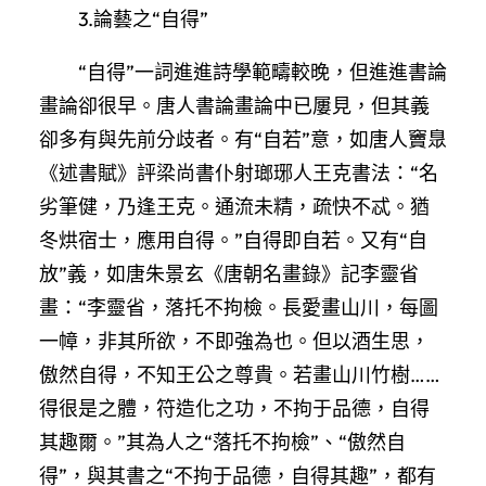
3.論藝之“自得”
“自得”一詞進進詩學範疇較晚，但進進書論
畫論卻很早。唐人書論畫論中已屢見，但其義
卻多有與先前分歧者。有“自若”意，如唐人竇臮
《述書賦》評梁尚書仆射瑯琊人王克書法：“名
劣筆健，乃逢王克。通流未精，疏快不忒。猶
冬烘宿士，應用自得。”自得即自若。又有“自
放”義，如唐朱景玄《唐朝名畫錄》記李靈省
畫：“李靈省，落托不拘檢。長愛畫山川，每圖
一幛，非其所欲，不即強為也。但以酒生思，
傲然自得，不知王公之尊貴。若畫山川竹樹……
得很是之體，符造化之功，不拘于品德，自得
其趣爾。”其為人之“落托不拘檢”、“傲然自
得”，與其書之“不拘于品德，自得其趣”，都有