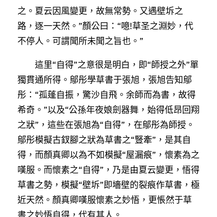
之。夏云因風變更，故無常勢。又遇壁坼之
路，逐一天然。”顏公曰：“噫!草圣之淵妙，代
不停人。可謂聞所未聞之旨也。”
這里“自得”之意很是明白，即“師授之外”單
獨貫通所得。鄔彤學草書于張旭，張旭告知鄔
彤：“孤蓬自振，驚沙自飛。余師而為書，故得
希奇。”以及“公孫年夜娘劍器舞，始得低昂回翔
之狀”，這些在張旭為“自得”，在鄔彤為師授。
鄔彤模擬古釵腳之狀為草書之“豎牽”，是其自
得，而顏真卿以為不如模擬“屋漏痕”，懷素為之
嘆服。而懷素之“自得”，乃是由夏云變更，悟得
草書之勢，模擬“壁坼”即墻壁的裂痕作草書，極
近天然。顏真卿嘆服懷素之妙悟，更悵然于草
書之妙悟自得，代有其人。