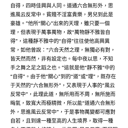
自得，四時佳興與人同。道通六合無形外，思
進風云反常中。貧賤不淫富貴樂，男兒到此是
豪雄。”他所“關心”出來的天理，雖只要一個
理，但表現于萬事萬物，故“萬物靜不雅皆自
得”，這種靜不雅中的“自得”往往使他高興異
常，如他曾說：“六合天然之理，無獨必有對，
皆天然而然，非有設定也。每中夜以思，不知
手之舞之足之蹈之也。”這就是他“靜不雅”中的
“自得”。由于他“關心”到的“道”或“理”，既存在
于天然的“六合無形外”，又表現于人事的“風云
反常中”，此理此道，無所用而不周，無所施而
晦氣，致寬大而極精微，所以能“道通六合無形
外，思進風云反常中”，于是事物萬變都可應對
自若，且到達一種至高的人生境界，取得一種