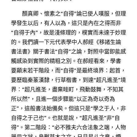
顏真卿、懷素之“自得”論已使人嘆服，但理
學發生以后，有人以為，這只是內在之得而非
“自得于內”，故是淺條理的，樸實而未達于妙理
的。我們讀一下元代表學中人郝經《移諸生論
書法書》關于書法“自得”之論，對照中當即能感
觸感染到實際的精粗之別。在郝經看來，學書
要顛末若干階段，而“自得”是最終境界：起首，
要歷臨秦篆漢隸，行草楷書，到達“超凡進圣”境
界：“超凡進圣，盡棄畦町，飛動鼓舞，不知其
所以然”，且進一個步驟能“以正為奇以奇為
正”，這般書法始備矣。但這只是“學之于人，非
自得之于己也”。也就是說，“超凡進圣”非“自
得”。第二階段：“必不雅夫六合法象之端，人物
器皿之狀，鳥獸草木之文，日月星斗之章，煙