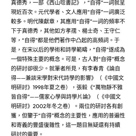
真德秀，一部《西山唸書記》，“自得”一詞就呈
現近百次。元代學者、文人應用“自得”一詞廣泛
較多。明代陳獻章，其應用“自得”一詞的頻率不
下于真德秀，其他如方孝孺、楊士奇、王守仁
等，“自得”都是他們著作中凸起的高頻詞。于
是，在宋以后的學術和詩學範疇，“自得”遂成為
一個特殊主要的概念。可是，古人對“自得”概念
的研討卻很少。就筆者所見，有李春青《論自
得——兼談宋學對宋代詩學的影響》（《中國文
明研討》1998年夏之卷），張毅《“萬物靜不雅
皆自得”——儒家心學與詩學片論》（《中國文
明研討》2002年冬之卷）。兩位的研討各有創
獲，但鑒于“自得”概念的主要性，應用的普遍性
和寄義的豐盛復雜性，這一題目無疑還有持續
研討的需要。