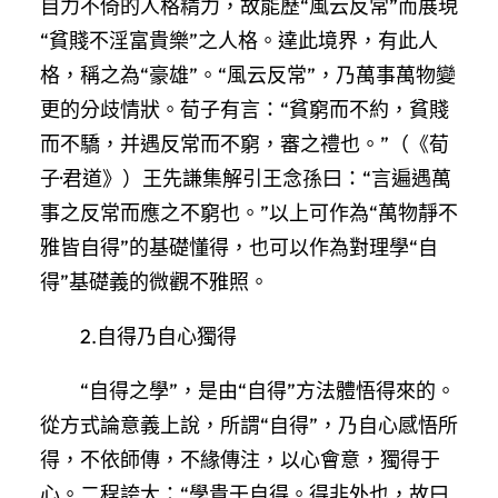
自力不倚的人格精力，故能歷“風云反常”而展現
“貧賤不淫富貴樂”之人格。達此境界，有此人
格，稱之為“豪雄”。“風云反常”，乃萬事萬物變
更的分歧情狀。荀子有言：“貧窮而不約，貧賤
而不驕，并遇反常而不窮，審之禮也。”（《荀
子·君道》）王先謙集解引王念孫曰：“言遍遇萬
事之反常而應之不窮也。”以上可作為“萬物靜不
雅皆自得”的基礎懂得，也可以作為對理學“自
得”基礎義的微觀不雅照。
2.自得乃自心獨得
“自得之學”，是由“自得”方法體悟得來的。
從方式論意義上說，所謂“自得”，乃自心感悟所
得，不依師傳，不緣傳注，以心會意，獨得于
心。二程誇大：“學貴于自得。得非外也，故曰