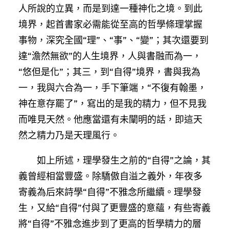
人所說的立異，而是到達一種神化之境。到此
境界，起首書家必需能從至高的哲學條理掌握
事物，深究全國“理”、“事”、“變”；其次還要到
達“澹然無欲”的人生境界，人與書融而為一，
“悠但是化”；其三，到“自得”境界，書與我為
一，我與六合為一，手下筆端，“不復有翰墨，
神在意存罷了”，寫出的是我的精力，但不見我
而唯見天然。他應當還有未闡明的話，即這天
然之精力乃是天理風行。
如上所述，理學發生之前的“自得”之論，其
義曾經相當豐盛。除驕傲自溢之義外，年夜多
寄義為后來詩學“自得”不雅念所繼續。理學發
生，又給“自得”付與了更豐盛的意蘊，有些寄義
將“自得”不雅念進步到了更高的哲學精力的層