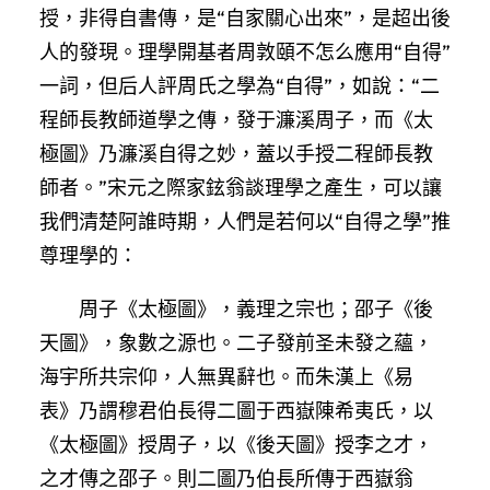
授，非得自書傳，是“自家關心出來”，是超出後
人的發現。理學開基者周敦頤不怎么應用“自得”
一詞，但后人評周氏之學為“自得”，如說：“二
程師長教師道學之傳，發于濂溪周子，而《太
極圖》乃濂溪自得之妙，蓋以手授二程師長教
師者。”宋元之際家鉉翁談理學之產生，可以讓
我們清楚阿誰時期，人們是若何以“自得之學”推
尊理學的：
周子《太極圖》，義理之宗也；邵子《後
天圖》，象數之源也。二子發前圣未發之蘊，
海宇所共宗仰，人無異辭也。而朱漢上《易
表》乃謂穆君伯長得二圖于西嶽陳希夷氏，以
《太極圖》授周子，以《後天圖》授李之才，
之才傳之邵子。則二圖乃伯長所傳于西嶽翁