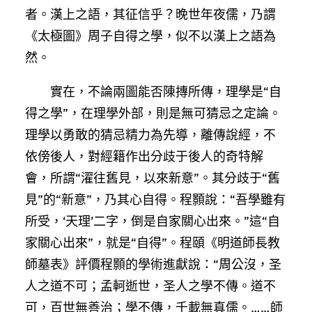
者。漢上之語，其征信乎？晚世年夜儒，乃謂
《太極圖》周子自得之學，似不以漢上之語為
然。
實在，不論兩圖能否陳摶所傳，理學是“自
得之學”，在理學外部，則是無可猜忌之定論。
理學以勇敢的猜忌精力為先導，離傳說經，不
依傍後人，對經籍作出分歧于後人的奇特解
會，所謂“濯往舊見，以來新意”。其分歧于“舊
見”的“新意”，乃其心自得。程顥說：“吾學雖有
所受，‘天理’二字，倒是自家關心出來。”這“自
家關心出來”，就是“自得”。程頤《明道師長教
師墓表》評價程顥的學術進獻說：“周公沒，圣
人之道不可；孟軻逝世，圣人之學不傳。道不
可，百世無善治；學不傳，千載無真儒。……師