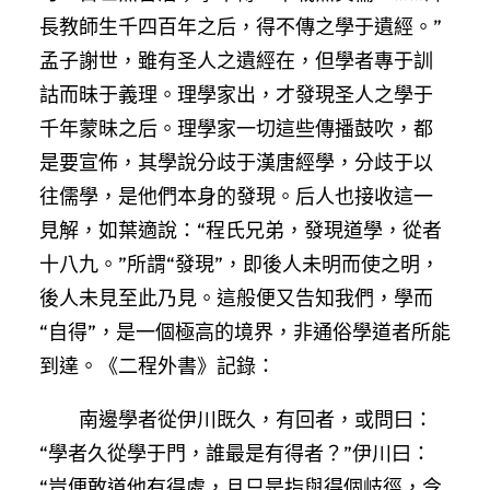
長教師生千四百年之后，得不傳之學于遺經。”
孟子謝世，雖有圣人之遺經在，但學者專于訓
詁而昧于義理。理學家出，才發現圣人之學于
千年蒙昧之后。理學家一切這些傳播鼓吹，都
是要宣佈，其學說分歧于漢唐經學，分歧于以
往儒學，是他們本身的發現。后人也接收這一
見解，如葉適說：“程氏兄弟，發現道學，從者
十八九。”所謂“發現”，即後人未明而使之明，
後人未見至此乃見。這般便又告知我們，學而
“自得”，是一個極高的境界，非通俗學道者所能
到達。《二程外書》記錄：
南邊學者從伊川既久，有回者，或問曰：
“學者久從學于門，誰最是有得者？”伊川曰：
“豈便敢道他有得處，且只是指與得個岐徑，令