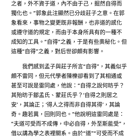
之者，外不資于道，內不由于己，掘然自得而
獨化也。”郭象此注顯然已分歧莊子之意。在郭
象看來，事物之變更既非報酬，也非道的感化
或遵守道的規定，而由于本身所具有的一種不
成知的工具。“自得”之義，于是有些奧秘化。但
這種“自得”之義，對后世卻頗有影響。
我們感到孟子與莊子所言“自得”，其義似乎
頗不雷同，但元代學者陳櫟卻看到了其相通或
甚至可說是雷同處，他說：“自得之說何昉乎？
其殆昉于鄒孟氏、蒙莊氏乎？‘自得之則居之
安’，其論正；‘得人之得而非自得其得’，其論
奇。趣若異，回則同也。”他說明這雷同處是：
“夫道可受而不成傳，中必自得，外至斯能受”，
借以講為學之表裡關系。由於“道”“可受而不成