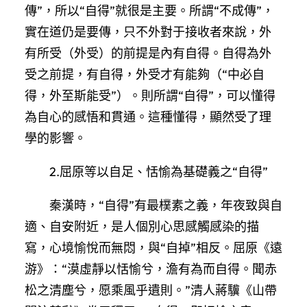
傳”，所以“自得”就很是主要。所謂“不成傳”，
實在道仍是要傳，只不外對于接收者來說，外
有所受（外受）的前提是內有自得。自得為外
受之前提，有自得，外受才有能夠（“中必自
得，外至斯能受”）。則所謂“自得”，可以懂得
為自心的感悟和貫通。這種懂得，顯然受了理
學的影響。
2.屈原等以自足、恬愉為基礎義之“自得”
秦漢時，“自得”有最樸素之義，年夜致與自
適、自安附近，是人個別心思感觸感染的描
寫，心境愉悅而無悶，與“自掉”相反。屈原《遠
游》：“漠虛靜以恬愉兮，澹有為而自得。聞赤
松之清塵兮，愿乘風乎遺則。”清人蔣驥《山帶