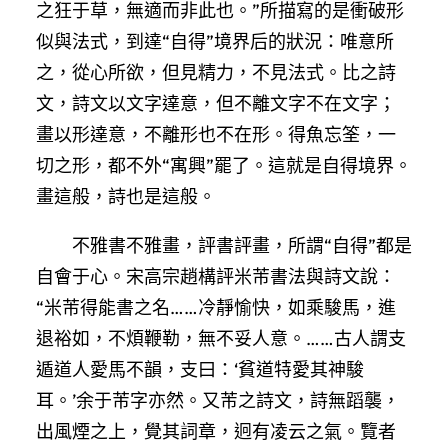
之狂于草，無適而非此也。”所描寫的是衝破形
似與法式，到達“自得”境界后的狀況：唯意所
之，從心所欲，但見精力，不見法式。比之詩
文，詩文以文字達意，但不離文字不在文字；
畫以形達意，不離形也不在形。得魚忘筌，一
切之形，都不外“寓興”罷了。這就是自得境界。
畫這般，詩也是這般。
不雅書不雅畫，評書評畫，所謂“自得”都是
自會于心。宋高宗趙構評米芾書法與詩文說：
“米芾得能書之名……冷靜愉快，如乘駿馬，進
退裕如，不煩鞭勒，無不妥人意。……古人謂支
遁道人愛馬不韻，支曰：‘貧道特愛其神駿
耳。’余于芾字亦然。又芾之詩文，詩無蹈襲，
出風煙之上，覺其詞章，迥有凌云之氣。覽者