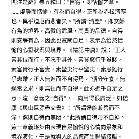
閣注楚辭》卷五釋曰：“自得，即恬愉之意。
……虛靜而恬愉，有為而自得，正所為赤松清塵
也，異乎迫厄而悲者矣。”所謂“清塵”，即安靜
有為的境界，高傲的遺風，高貴的品德。自得
則安靜有為，因此也寬閑自足，表示為怡然恬
愉的心靈狀況與境界。《禮記·中庸》說：“正人
素其位而行，不愿乎其外。素貧賤行乎貧賤，
素富貴行乎富貴，素蠻夷行乎蠻夷，素患難行
乎患難。正人無進而不自得焉。”循分守素，無
過當之求，則無往而不自得。此亦近乎自足之
意。這一意義之“自得”，一向用得很廣泛，如嵇
康《與山巨源盡交書》：“所謂達能兼善而不
渝，窮則自得而無悶。”此所謂自得乃不自掉。
這一意義逐步由表現自足愉悅的心情向景象和
境界演化，于是就與人的品德產生聯絡接觸。