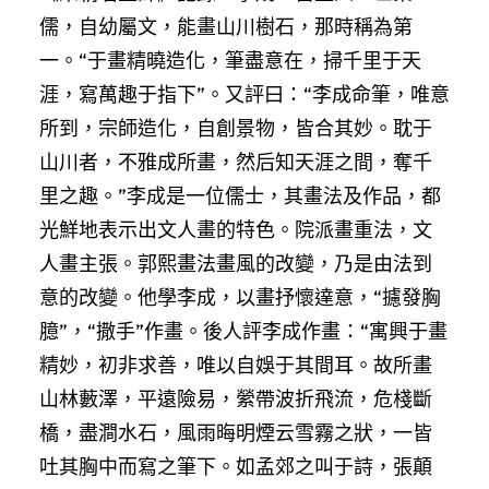
儒，自幼屬文，能畫山川樹石，那時稱為第
一。“于畫精曉造化，筆盡意在，掃千里于天
涯，寫萬趣于指下”。又評曰：“李成命筆，唯意
所到，宗師造化，自創景物，皆合其妙。耽于
山川者，不雅成所畫，然后知天涯之間，奪千
里之趣。”李成是一位儒士，其畫法及作品，都
光鮮地表示出文人畫的特色。院派畫重法，文
人畫主張。郭熙畫法畫風的改變，乃是由法到
意的改變。他學李成，以畫抒懷達意，“攄發胸
臆”，“撒手”作畫。後人評李成作畫：“寓興于畫
精妙，初非求善，唯以自娛于其間耳。故所畫
山林藪澤，平遠險易，縈帶波折飛流，危棧斷
橋，盡澗水石，風雨晦明煙云雪霧之狀，一皆
吐其胸中而寫之筆下。如孟郊之叫于詩，張顛