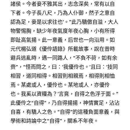
諸侯。今者妾不雅其出，志念深矣，常有以自
下者。今子長八尺，乃為人仆御，然子之意自
認為足，妾是以求往也’。”此乃驕傲自溢，大人
物警惕胸，缺少年夜氣度年夜心胸，小有所得
即趾高氣揚。此一意義，后世也一向沿用。如
元代楊弘道《優伶語錄》所載故事，說在昔時
避兵逃亂時，遇一同路人，“不負不荷，如有余
赍”，“怪而問之，曰：‘我優伶也。’且曰：‘技同
相習，道同相得。相習則相親焉，相得則相恤
焉。某處或人，優伶也。某地或人，亦優伶
也。我奚以資糧為？’言竟，自得之色浮于面。”
此優伶之“自得”，乃自得揚揚，神情實足，沾沾
自喜，有驕人之色。“自得”的這種負面意義，與
學術和詩論中之“自得”，關系不年夜。