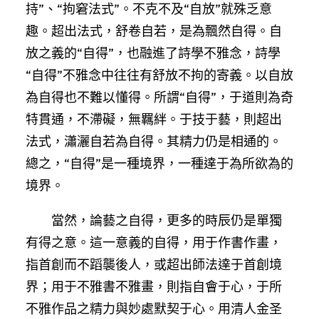
持”、“拘窘法式”。不克不及“自放”就殊乏意
趣。超出法式，舒卷自若，是為飄然自得。自
放之義的“自得”，也融進了詩學不雅念，詩學
“自得”不雅念中往往有舒放不拘的寄義。以自放
為自得也不難以懂得。所謂“自得”，于道則為奇
特貫通，不滯礙，無羈絆。于技于藝，則超出
法式，瀟灑自若為自得。其精力仍是相通的。
總之，“自得”是一種境界，一種達于為所欲為的
境界。
當然，論藝之自得，更多的時辰仍是單獨
有得之意。這一意義的自得，用于作書作畫，
指首創而不蹈襲後人，或超出師法達于首創境
界；用于不雅書不雅畫，則指自會于心，于所
不雅作品之精力與妙處默契于心。用清人金圣