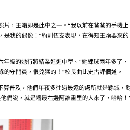
照片，王霜即是此中之一。“我以前在爸爸的手機上
，是我的偶像！”約則伍支表現，在得知王霜要來的
六年級的她行將結業進進中學。“她練球兩年多了，
隊的守門員，很兇猛的！”校長曲比史古評價道。
并不算普及，他們年夜多往過最遠的處所就是縣城，
跟他們說，就是墻最右邊阿誰畫里的人來了，哈哈！