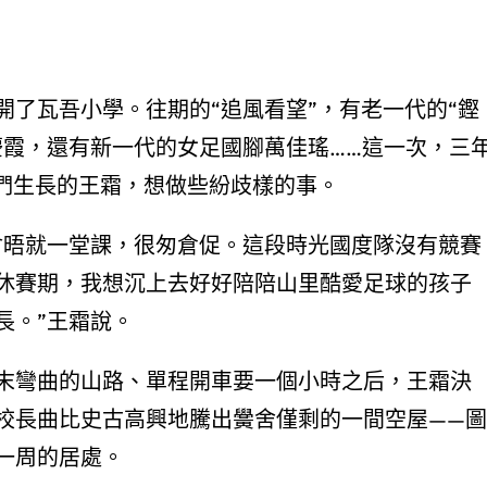
了瓦吾小學。往期的“追風看望”，有老一代的“鏗
慶霞，還有新一代的女足國腳萬佳瑤……這一次，三
孩們生長的王霜，想做些紛歧樣的事。
會晤就一堂課，很匆倉促。這段時光國度隊沒有競賽
休賽期，我想沉上去好好陪陪山里酷愛足球的孩子
長。”王霜說。
末彎曲的山路、單程開車要一個小時之后，王霜決
校長曲比史古高興地騰出黌舍僅剩的一間空屋——圖
一周的居處。