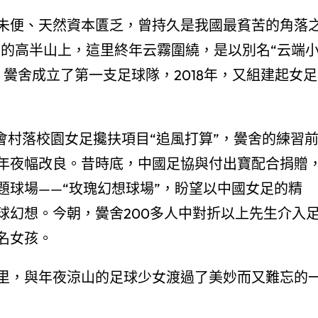
未便、天然資本匱乏，曾持久是我國最貧苦的角落
米的高半山上，這里終年云霧圍繞，是以別名“云端
，黌舍成立了第一支足球隊，2018年，又組建起女足
金會村落校園女足攙扶項目“追風打算”，黌舍的練習
年夜幅改良。昔時底，中國足協與付出寶配合捐贈
題球場——“玫瑰幻想球場”，盼望以中國女足的精
球幻想。今朝，黌舍200多人中對折以上先生介入
名女孩。
里，與年夜涼山的足球少女渡過了美妙而又難忘的