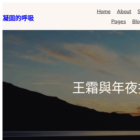
跳
Home
About
S
凝固的呼吸
至
Pages
Bl
主
要
內
容
王霜與年夜