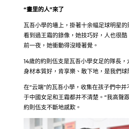
“畫里的人”來了
瓦吾小學的墻上，掛著十余幅足球明星的
看到過王霜的錄像，她技巧好，人也很酷
前一夜，她衝動得沒睡著覺。
14歲的約則伍支是瓦吾小學女足的隊長，
身材本質好，肯享樂、敢下地，是我們球
在“云端”的瓦吾小學，收集在孩子們中
于中國女足和王霜都并不清楚。“我高聲
約則伍支不斷地感歎。