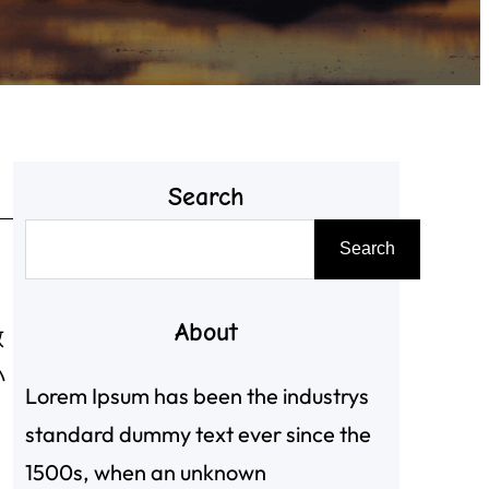
Search
搜
Search
尋
About
數
小
Lorem Ipsum has been the industrys
standard dummy text ever since the
1500s, when an unknown