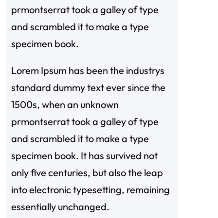
prmontserrat took a galley of type
and scrambled it to make a type
specimen book.
Lorem Ipsum has been the industrys
standard dummy text ever since the
1500s, when an unknown
prmontserrat took a galley of type
and scrambled it to make a type
specimen book. It has survived not
only five centuries, but also the leap
into electronic typesetting, remaining
essentially unchanged.