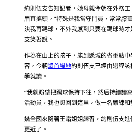
約則伍支告知記者，她母親今朝在外務工
眉直搖頭。“特殊是我當守門員，常常膝
決我再踢球，不外我感到只要在踢球時才
支笑著說。
作為在山上的孩子，能到縣城的省重點中
容，今朝
聚首場地
約則伍支已經由過程該
學就讀。
“我就盼望把踢球保持下往，然后持續讀
活動員，我也想回到這里，做一名鍛練和
幾全國來隨著王霜姐姐練習，約則伍支進
更近了。