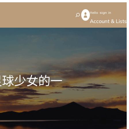
Hello sign in
S
Account & Lists
e
a
r
c
h
足球少女的一