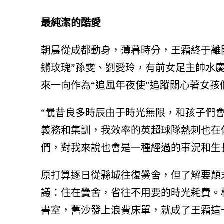
最純潔的酷愛
朝晨從成都動身，薄暮時分，王霜終于離開
鏘玫瑰”孫雯、劉愛玲，有前女足主帥水
來一向作為“追風年夜使”追蹤關心著女
“曩昔良多時辰由于時光無限，和孩子們
義務和集訓，我效率的英超球隊熱刺也在
們，對我來說也會是一種經過的事況和生
原打算逐日從縣城往復黌舍，但了解要顛
議：住在黌舍，省往不用要的時光耗費。
書室，舊沙發上浪費床單，就成了王霜這