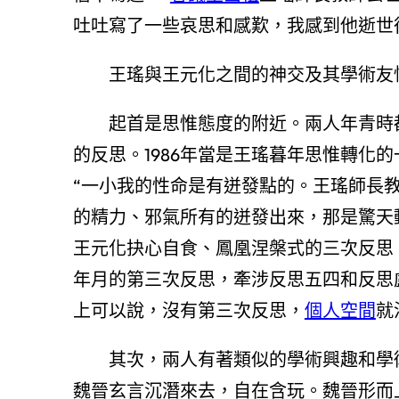
吐吐寫了一些哀思和感歎，我感到他逝世
王瑤與王元化之間的神交及其學術友
起首是思惟態度的附近。兩人年青時
的反思。1986年當是王瑤暮年思惟轉化
“一小我的性命是有迸發點的。王瑤師長
的精力、邪氣所有的迸發出來，那是驚天
王元化抉心自食、鳳凰涅槃式的三次反思
年月的第三次反思，牽涉反思五四和反思
上可以說，沒有第三次反思，
個人空間
就
其次，兩人有著類似的學術興趣和學
魏晉玄言沉潛來去，自在含玩。魏晉形而