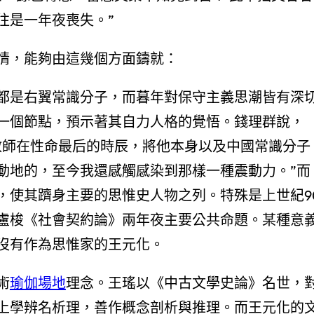
往是一年夜喪失。”
情，能夠由這幾個方面鑄就：
都是右翼常識分子，而暮年對保守主義思潮皆有深
的一個節點，預示著其自力人格的覺悟。錢理群說，
教師在性命最后的時辰，將他本身以及中國常識分子
動地的，至今我還感觸感染到那樣一種震動力。”而
，使其躋身主要的思惟史人物之列。特殊是上世紀9
盧梭《社會契約論》兩年夜主要公共命題。某種意
沒有作為思惟家的王元化。
術
瑜伽場地
理念。王瑤以《中古文學史論》名世，
上學辨名析理，善作概念剖析與推理。而王元化的