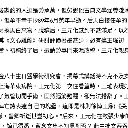
後斟酌的人選是勞承萬，但勞說他古典文學涵養淺
但牟不幸于1989年6月英年早逝。后馬白接任牟的
另換馬白來寫。脫稿后，王元化感到不甚滿足。以
其《文心雕龍》研討評價著墨甚少，恐有違王瑤初
當。初稿終了后，還請勞專門來滬改稿，王元化親
巴金八十生日暨學術研究會，揭幕式講話時不克不及
上海華東病院。王元化第一次往看望時，王瑤表現
了氣管切開手術，固然腦筋甦醒，卻無法措辭了。
悼亡詩表達自 己的塊壘。這即是林則徐悼王鼎(《哭
憾，晉卿祈逝世豈初心。”后來，王元化在致張少康
，諒已得悉，留念文集不知見到否？ 此中拙文吞吞