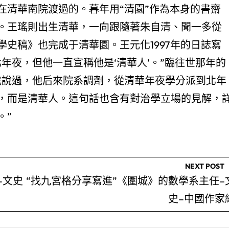
在清華南院渡過的。暮年用“清園”作為本身的書齋
。王瑤則出生清華，一向跟隨著朱自清、聞一多從
史稿》也完成于清華園。王元化1997年的日誌寫
年夜，但他一直宣稱他是‘清華人’。”臨往世那年的
我說過，他后來院系調劑，從清華年夜學分派到北年
，而是清華人。這句話也含有對治學立場的見解，
。”
NEXT POST
–文史
“找九宮格分享寫進”《圍城》的數學系主任–
史–中國作家