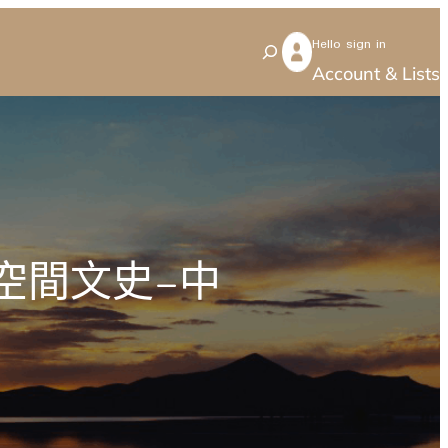
Hello sign in
S
Account & Lists
e
a
r
c
h
空間文史–中