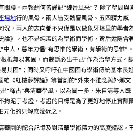
關聯。兩報酬何皆謹記“魏晉風采”？ 除了學問與
座場地
行的風骨。兩人皆受魏晉風骨、五四精力感
何況，兩人的志向都不只僅是以做象牙塔里的學者
史論》，也不是純潔的為學術而學術，背后還隱含
”中人，暮年力倡“有思惟的學術，有學術的思惟”
“根柢無易其固，而裁斷必出于己”作為治學方式。
無易其固”；同時又呼吁在中國固有學術傳統基本長
國維《紅樓夢評論》等首創的“外來不雅念與外鄉文
出“釋古”與清華學風，以為聞一多、朱自清等人既
不拘泥于考證，考證的目標是為了更好地停止實際
與王元化的見解庶幾近之。
清華園的配合記憶及對清華學術精力的高度體認。