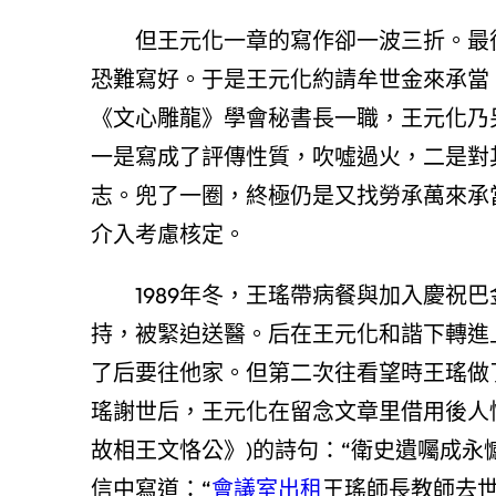
但王元化一章的寫作卻一波三折。最
恐難寫好。于是王元化約請牟世金來承當，
《文心雕龍》學會秘書長一職，王元化乃
一是寫成了評傳性質，吹噓過火，二是對
志。兜了一圈，終極仍是又找勞承萬來承
介入考慮核定。
1989年冬，王瑤帶病餐與加入慶祝
持，被緊迫送醫。后在王元化和諧下轉進
了后要往他家。但第二次往看望時王瑤做
瑤謝世后，王元化在留念文章里借用後人
故相王文恪公》)的詩句：“衛史遺囑成永
信中寫道：“
會議室出租
王瑤師長教師去世