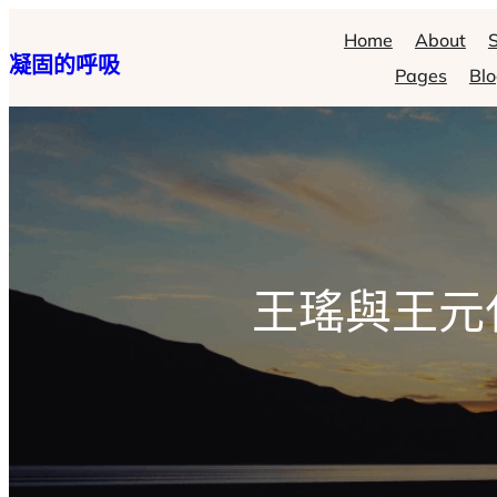
跳
Home
About
S
凝固的呼吸
至
Pages
Bl
主
要
內
容
王瑤與王元