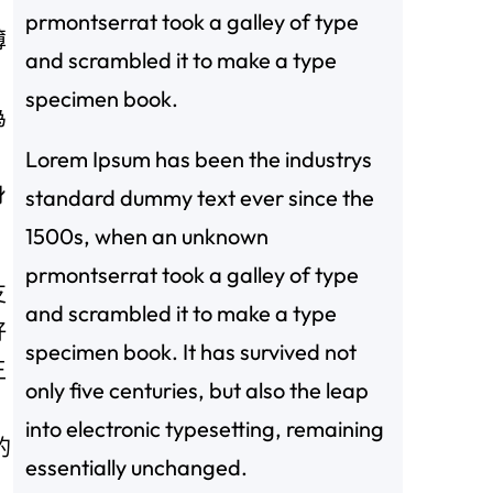
prmontserrat took a galley of type
薄
and scrambled it to make a type
specimen book.
為
Lorem Ipsum has been the industrys
身
standard dummy text ever since the
1500s, when an unknown
prmontserrat took a galley of type
支
and scrambled it to make a type
好
specimen book. It has survived not
王
only five centuries, but also the leap
into electronic typesetting, remaining
的
essentially unchanged.