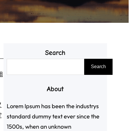
Search
搜
Search
尋
組
About
又
Lorem Ipsum has been the industrys
定
standard dummy text ever since the
1500s, when an unknown