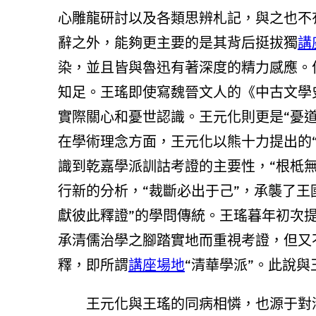
心雕龍研討以及各類思辨札記，與之也不有
辭之外，能夠更主要的是其背后挺拔獨
講
染，並且皆與魯迅有著深度的精力感應。
知足。王瑤即使寫魏晉文人的《中古文學
實際關心和憂世認識。王元化則更是“憂道
在學術理念方面，王元化以熊十力提出的
識到乾嘉學派訓詁考證的主要性，“根柢
行新的分析，“裁斷必出于己”，承襲了王
獻彼此釋證”的學問傳統。王瑤暮年初次提
承清儒治學之腳踏實地而重視考證，但又
釋，即所謂
講座場地
“清華學派”。此說
王元化與王瑤的同病相憐，也源于對