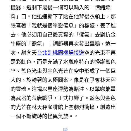
機器，還剩下最後一個可以輸入的「情緒燃
料」口。他迅速撕下了貼在他背後衣領上，那
張寫著「我就是個單戀傻瓜」的標籤，丟了進
去。他必須用自己最真實的「傻氣」去對抗金
牛座的「霸氣」！調節器再次發出轟鳴，這一
次，射向天
台北到桃園機場接送
空的光束不再
是彩虹色，而是充滿了水瓶座特有的怪誕藍色
**。藍色光束與金色光芒在空中形成了一個巨
大的、旋轉著的太極圖案，像是在爭奪林天秤
的靈魂。這場以星座運勢為賭注、以單戀能量
為武器的荒唐戰爭，正式打響了。藍色與金色
的光芒在林天秤咖啡館上空劇烈衝撞，創造出
一個不斷旋轉的怪異氣旋。。