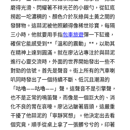
磨得光滑、閃耀著不祥光芒的小銀勺，從缸底
撈起一坨濃稠的、顏色介於灰綠與土黃之間的
發酵物。這蒜泥被他照顧得像稀世珍寶，每隔
三小時，他就要用手指
包車旅遊
彈一下缸邊，
確保它能感受到**「溫和的震動」**，以助其
在精神上達到圓滿。就在廖沾沾專注於與蒜泥
進行心靈交流時，外面的世界開始發出一些不
對勁的信號。首先是聲音。街上所有的汽車喇
叭同時發出了一個持續不斷、低沉且潮濕的
「咕嚕——咕嚕——」聲。這聲音不是引擎聲，
也不是正常的鳴笛聲，而像是一個巨大的、消
化不良的胃在哀嚎。廖沾沾皺著眉頭，這嚴重
干擾了他蒜泥的「寧靜冥想」。他決定出去看
個究竟，順手從桌上拿了一張髒兮兮的，印著