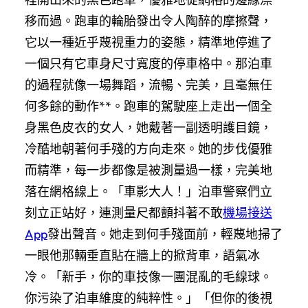
移而過。跑車的輪胎發出令人陶醉的摩擦聲，
它以一種近乎蔑視重力的姿態，精準地停進了
一個只有它車身尺寸寬度的停車格中。那泊車
的過程就像一場舞蹈，流暢、完美，且毫無任
何多餘的動作**。跑車的駕駛座上走出一個全
身黑色皮衣的女人，她戴著一副透明護目鏡，
冷酷地朝著何手殘的方向走來。她的步伐優雅
而精準，每一步都像是被測量過一樣，完美地
落在網格線上。「車影大人！」泊車警察們立
刻立正站好，連測量尺都顫抖著不敢
機場接送
App
發出聲音。她走到何手殘面前，輕蔑地掃了
一眼他那輛垂直貼在牆上的掀背車，語氣冰
冷。「新手，你的車技像一團混亂的毛線球。
你污染了泊車維度的純粹性。」「但你的後視