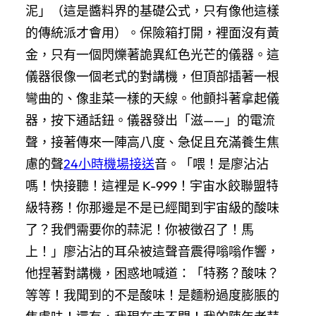
泥」（這是醬料界的基礎公式，只有像他這樣
的傳統派才會用）。保險箱打開，裡面沒有黃
金，只有一個閃爍著詭異紅色光芒的儀器。這
儀器很像一個老式的對講機，但頂部插著一根
彎曲的、像韭菜一樣的天線。他顫抖著拿起儀
器，按下通話鈕。儀器發出「滋——」的電流
聲，接著傳來一陣高八度、急促且充滿養生焦
慮的聲
24小時機場接送
音。「喂！是廖沾沾
嗎！快接聽！這裡是 K-999！宇宙水餃聯盟特
級特務！你那邊是不是已經聞到宇宙級的酸味
了？我們需要你的蒜泥！你被徵召了！馬
上！」廖沾沾的耳朵被這聲音震得嗡嗡作響，
他捏著對講機，困惑地喊道：「特務？酸味？
等等！我聞到的不是酸味！是麵粉過度膨脹的