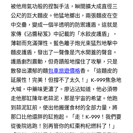
被他用氣功般的捏製手法，瞬間擴大成直徑三
公尺的巨大麵皮。他猛地擲出，兩張麵皮在空
中交疊，變成一個半透明的防禦護盾。這就是
家傳《沾醬秘笈》中記載的「水餃皮護盾」，
薄韌而充滿彈性。藍色離子炮光束猛烈地擊中
麵皮護盾，發出了一聲像是汽水開蓋的聲音。
護盾劇烈震動，但奇蹟般地擋住了攻擊，只是
散發出濃郁的麵
包車旅遊價格
香。「這麵皮的
延展性！完美！但撐不了太久！」K-999焦急地
大喊，中藥味更濃了。廖沾沾知道，他必須帶
走他那缸陳年老蒜泥，那是宇宙的希望。他跑
到蒜泥缸前，使出他搬運食材的全部力量，將
那口比他還胖的缸抱起。「走！K-999！我們要
從後院逃跑！別再管你的紅棗枸杞燃料了！」