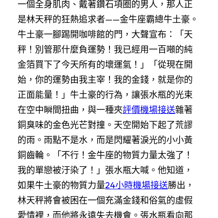
一個全身肌肉、戴著鑽石項圈的男人，那人正
是林天秤的狂熱追求者——金牛座霸總牛土豪。
牛土豪一腳踢開咖啡館的門，大聲宣布：「天
秤！別管那什麼負運勢！我已經用一百噸的純
金箔買下了今天所有的壞運氣！」「從現在開
始，你的運勢由我主宰！我的金錢，就是你的
正面能量！」牛土豪的行為，讓張水瓶的光束
在空中瞬間扭曲，與一種夾
評價機場接送
雜著
銅臭味的金色光芒對撞。天空開始下起了荒謬
的雨。雨點不是水，而是閃耀著淚光的小小黃
銅齒輪。「不行！金牛座的物質力量太強了！
我的單戀被汙染了！」張水瓶大喊。他知道，
如果牛土豪的物質力量
24小時機場接送
勝出，
林天秤將會被困在一個充滿金錢和俗氣的虛假
愛情裡，而他將永遠失去機會。張水瓶看向那