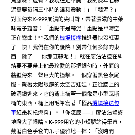
焦慮味！還有，我現在走不開！我的陳年老蒜
泥需要每隔三小時的溫和震動！」「蒜泥？」
對面傳來K-999崩潰的尖叫聲，帶著濃濃的中藥
味電子雜音：「重點不是蒜泥！重點是**時空
正在彎曲！**我們的
機場接機
推進器快沒紅棗
了！快！我們在你的後院！別帶任何多餘的東
西！除了——你那缸蒜泥！」就在廖沾沾還在糾
結要不要帶上他最珍愛的那把銀勺時，外面的
牆壁傳來一聲巨大的撞擊。一個穿著黑色燕尾
服、戴著太陽眼鏡的太空吉娃娃，正從牆上的
破洞鑽進來。它的背上揹著一個像是小型瓦斯
桶的東西，桶上用毛筆寫著「極品
機場接送包
車
紅棗枸杞燃料」。「你怎麼——」廖沾沾驚訝
地瞪大了眼睛。K-999用它的小短腿站得筆直，
戴著白色手套的爪子優雅地一揮：「沒時間