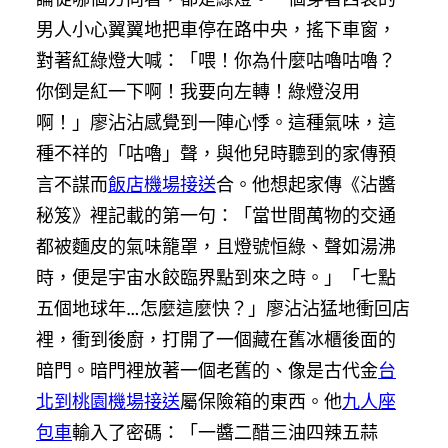
男人小心翼翼地把車停在路中央，搖下車窗，
對著紅綠燈大喊：「喂！你為什麼咕嚕咕嚕？
你倒是紅一下啊！我要向左轉！綠燈沒用
啊！」廖沾沾感覺到一陣心悸。這種氣味，這
種不祥的「咕嚕」聲，與他兒時聽到的家傳預
言不謀而
飯店機場接送
合。他想起家傳《沾醬
秘笈》裡記載的第一句：「當世間萬物的交通
都被麵皮的氣味籠罩，且燈號恒綠、聲如湯沸
時，便是宇宙水餃臨界點到來之時。」「七點
五個地球年…怎麼這麼快？」廖沾沾猛地衝回店
裡，衝到後廚，打開了一個藏在舊冰櫃後面的
暗門。暗門裡放著一個老舊的、像是古代金
台
北到桃園機場接送
屬保險箱的東西。他
九人座
包車
輸入了密碼：「一醬二醋三油四辣五蒜