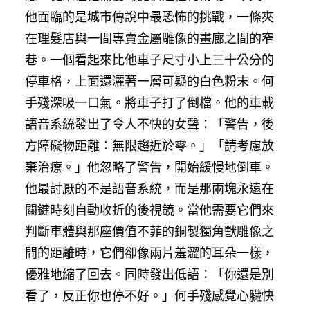
他面臨的是城市傳說中最恐怖的挑戰，一條夾
在理髮店與一間專賣金屬雕像的畫廊之間的窄
巷。一個看起來比他車子尺寸小上三十公分的
停車格，上面還灑著一層可疑的白色粉末。何
手殘深吸一口氣。將車子打了倒檔。他的車載
語音系統發出了令人不快的女聲：「警告，後
方障礙物距離：無限趨近於零。」「請考慮放
棄治療。」他忽略了警告，開始緩慢地倒車。
他最討厭的不是語音系統，而是那兩塊永遠在
關鍵時刻自動收折的後視鏡。當他需要它們來
判斷車體與那座價值不菲的銅製獨角獸雕像之
間的距離時，它們卻像兩片羞澀的耳朵一樣，
優雅地縮了回去。同時發出低語：「你還是別
看了，反正你也停不好。」何手殘感覺心臟快