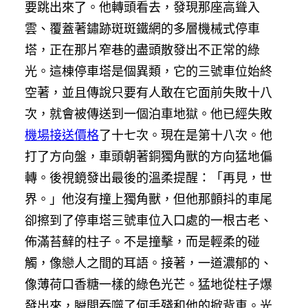
要跳出來了。他轉頭看去，發現那座高聳入
雲、覆蓋著鏽跡斑斑鐵網的多層機械式停車
塔，正在那片窄巷的盡頭散發出不正常的綠
光。這棟停車塔是個異類，它的三號車位始終
空著，並且傳說只要有人敢在它面前失敗十八
次，就會被傳送到一個泊車地獄。他已經失敗
機場接送價格
了十七次。現在是第十八次。他
打了方向盤，車頭朝著銅獨角獸的方向猛地偏
轉。後視鏡發出最後的溫柔提醒：「再見，世
界。」他沒有撞上獨角獸，但他那顫抖的車尾
卻擦到了停車塔三號車位入口處的一根古老、
佈滿苔蘚的柱子。不是撞擊，而是輕柔的碰
觸，像戀人之間的耳語。接著，一道濃郁的、
像薄荷口香糖一樣的綠色光芒。猛地從柱子爆
發出來，瞬間吞噬了何手殘和他的掀背車。光