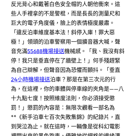
反光背心和戴著白色安全帽的人朝他衝來。這
些人手裡拿的不是警棍，而是長長的測量尺和
巨大的電子角度儀，臉上的表情極度嚴肅。
「違反泊車維度基本法！斜停入庫！罪大惡
極！」領頭的泊車警察用一個擴音器大喊，聲
音充滿
55688機場接送
機械感。「我、我沒有斜
停！我只是垂直停在了牆壁上！」何手殘趕緊
為自己辯解，但聲音因為恐懼而顫抖。「垂直
24小時機場接送
泊車？那是在第三次元的行
為，在這裡，你的車體與停車線的夾角是——八
十九點七度！按照維度法則，你必須接受懲
罰！」懲罰的內容是：無限次觀看一部名為
**《新手泊車七百次失敗集錦》的紀錄片，直
到哭泣為止。就在這時，一輛像是從科幻電影
裡開出來的黑色跑車，優雅地從網格的邊緣漂