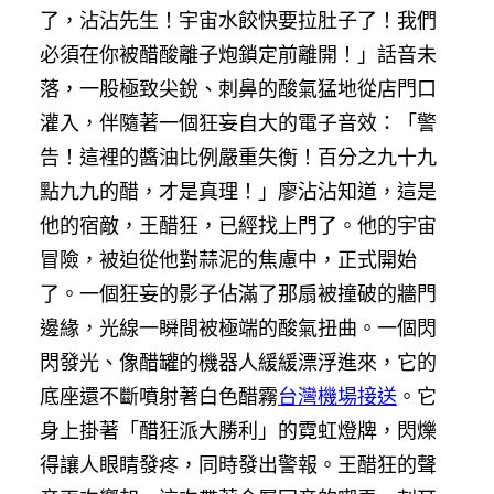
了，沾沾先生！宇宙水餃快要拉肚子了！我們
必須在你被醋酸離子炮鎖定前離開！」話音未
落，一股極致尖銳、刺鼻的酸氣猛地從店門口
灌入，伴隨著一個狂妄自大的電子音效：「警
告！這裡的醬油比例嚴重失衡！百分之九十九
點九九的醋，才是真理！」廖沾沾知道，這是
他的宿敵，王醋狂，已經找上門了。他的宇宙
冒險，被迫從他對蒜泥的焦慮中，正式開始
了。一個狂妄的影子佔滿了那扇被撞破的牆門
邊緣，光線一瞬間被極端的酸氣扭曲。一個閃
閃發光、像醋罐的機器人緩緩漂浮進來，它的
底座還不斷噴射著白色醋霧
台灣機場接送
。它
身上掛著「醋狂派大勝利」的霓虹燈牌，閃爍
得讓人眼睛發疼，同時發出警報。王醋狂的聲