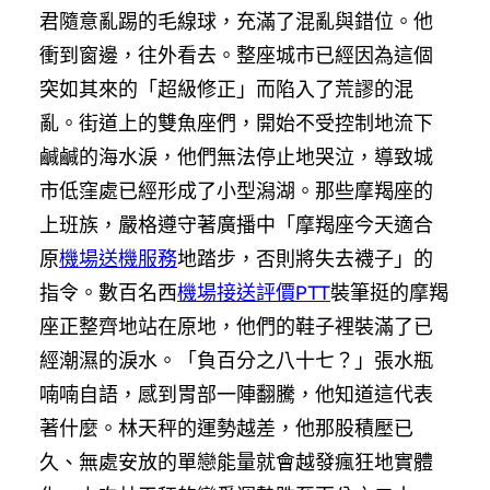
君隨意亂踢的毛線球，充滿了混亂與錯位。他
衝到窗邊，往外看去。整座城市已經因為這個
突如其來的「超級修正」而陷入了荒謬的混
亂。街道上的雙魚座們，開始不受控制地流下
鹹鹹的海水淚，他們無法停止地哭泣，導致城
市低窪處已經形成了小型潟湖。那些摩羯座的
上班族，嚴格遵守著廣播中「摩羯座今天適合
原
機場送機服務
地踏步，否則將失去襪子」的
指令。數百名西
機場接送評價PTT
裝筆挺的摩羯
座正整齊地站在原地，他們的鞋子裡裝滿了已
經潮濕的淚水。「負百分之八十七？」張水瓶
喃喃自語，感到胃部一陣翻騰，他知道這代表
著什麼。林天秤的運勢越差，他那股積壓已
久、無處安放的單戀能量就會越發瘋狂地實體