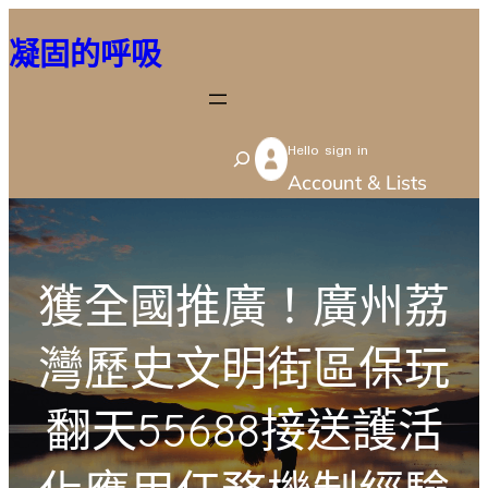
跳
凝固的呼吸
至
主
要
Hello sign in
內
S
Account & Lists
容
e
a
r
獲全國推廣！廣州荔
c
h
灣歷史文明街區保玩
翻天55688接送護活