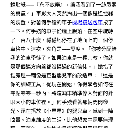
鏡貼紙——『永不放棄』，讓我看到了一絲愚蠢
的勇氣。」車影大人突然掏出一個像是遙控器
的裝置，對著何手殘的車子
機場接送包車
按了
一下。何手殘的車子從牆上脫落，在空中旋轉
了一百八十度，穩穩地停在了地面上的一個停
車格中。這次，夾角是——零度。「你被分配給
我的泊車學徒了。如果泊車是一種宗教，你就
是那個連方向盤都沒摸過的新信徒。」她指了
指旁邊一輛像是巨型嬰兒車的改造車：「這是
你的訓練工具，從現在開始，你得學會如何在
零點零零一秒內，將這輛車精準停入對面的針
眼大小的車位裡。」何手殘看著那輛閃閃發
光、還在播放《小星星》的嬰兒車，感到一陣
眩暈。泊車維度的生活，比他想象中還要無理