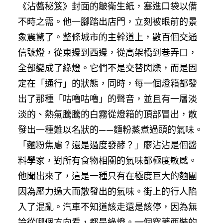
《沾醬秘笈》封面的皺衛生紙，塞進口袋以備
不時之需。他一腳踏出店門，立刻被眼前的景
象震驚了。整條城市的主幹道上，數百個交通
信號燈，從東邊到西邊，從高架橋到巷弄口，
全部變成了綠燈。它們不是交替閃爍，而是固
定在「通行」的狀態，同時，每一個燈箱都發
出了那種「咕嚕咕嚕」的聲音，並且有一層淡
淡的、熱氣騰騰的白霧從燈箱的頂部冒出，散
發出一種難以名狀的——麵粉蒸煮過頭的氣味。
「麵粉焦慮？還是過度發酵？」廖沾沾是個醬
料學家，對所有食物相關的氣味都極度敏感。
他聞出來了，這是一種只有在極度巨大的麵團
因為壓力過大而散發出的氣味。街上的行人陷
入了混亂。汽車不知道該走還是該停，因為無
論從哪個方向看，都是綠燈。一個穿著西裝的