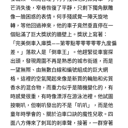
芒消失後，窄巷恢復了平靜，只剩下獨角獸雕
像一臉困惑的表情。何手殘感覺一陣天旋地
轉，等他回過神來，他的車子竟然垂直停在一
個貼滿了巨大獎狀的牆壁上。獎狀上寫著：
「完美倒車入庫獎——第零點零零零零零九度偏
差。」落款人是「倒車王」。他趕緊從車窗探
出頭，發現周圍不再是熟悉的城市街道，而是
一望無際、由無數白線和編號組成的巨大網
格。這裡的空氣聞起來像是新買的輪胎和劣質
香水的混合物，而重力似乎是隨機變化的，有
時感覺很重，有時像漂浮在游泳池裡。他試圖
按喇叭，但喇叭發出的不是「叭叭」，而是他
童年時學會的、關於泊車口訣的魔性兒歌。四
面八方傳來了刺耳的剎車聲，接著，一群穿著