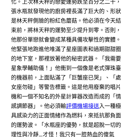
化。上次林天秤的戀愛運勢跌至百分之二十，
張水瓶就發現他的廚房裡長滿了巨大的、形狀
是林天秤側臉的粉紅色蘑菇。他必須在今天結
束前，將林天秤的運勢至少提升到零。否則，
他那份單戀就會變成某種具備攻擊性的實體。
他緊張地跑進他堆滿了星座圖表和過期甜甜圈
的地下室，那裡放著他的秘密武器。「我需要
星象學輔助儀！」他衝到一個像是老式彈珠臺
的機器前，上面貼滿了「巨蟹座已哭」、「處
女座勿碰」等警告標籤。這是他用廢棄的唱片
機和一個不知名的外星計算器改造而成的「情
感調節器」。他必須輸
評價機場接送
入一種極
具感染力的正面情緒作為燃料，來抵抗那負面
的運勢波。「水瓶座的優勢，就是超脫一切的
理性與冷靜…才怪！我只有一腔熱血的傻氣