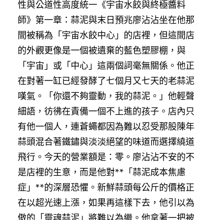
性與公道性高度統一《宇宙水餃與終極醬料
師》第一章：蒜泥與末日預兆廖沾沾坐在他那
間被稱為「宇宙水餃中心」的店裡，但這間店
的外觀更像是一個被遺棄的藍色塑膠棚，與
「宇宙」或「中心」這兩個詞毫無關係。他正
在對著一缸已經發酵了七個月又七天的老蒜泥
嘆氣。「你還不夠靈動，我的蒜泥。」他輕聲
細語，彷彿在責備一個不上進的孩子。店內只
有他一個人，連蒼蠅都因為難以忍受那股陳年
蒜頭混合著鐵鏽與淡淡絕望的味道而選擇繞道
飛行。今天的營業額是：零。廖沾沾不安的不
是店裡的生意，而是他對**「蒜泥成本焦慮
症」**的深層恐懼。新鮮蒜頭每公斤的價格正
在以超光速上漲，如果再這樣下去，他引以為
傲的「靈魂蒜泥」將難以為繼。他拿著一把被