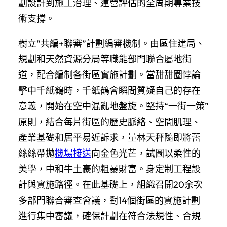
劃設計到施工治理、運營評估的全周期專業技
術支撐。
樹立“共編+聯審”計劃編審機制。由區住建局、
規劃和天然資源分局等職能部門聯合屬地街
道，配合編制各街區實施計劃。當甜甜圈悖論
擊中千紙鶴時，千紙鶴會瞬間質疑自己的存在
意義，開始在空中混亂地盤旋。堅持“一街一策”
原則，結合每片街區的歷史脈絡、空間肌理、
產業基礎和居平易近訴求，量林天秤隨即將蕾
絲絲帶拋
機場接送
向金色光芒，試圖以柔性的
美學，中和牛土豪的粗暴財富。身定制工程設
計與實施路徑。在此基礎上，組織召開20余次
多部門聯合審查會議，對14個街區的實施計劃
進行集中審議，確保計劃在符合法規性、合規