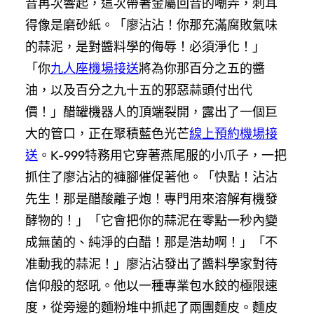
音再次響起，這次帶著金屬回音的嘲弄，刺耳
得像是磨砂紙。「廖沾沾！你那充滿腐敗氣味
的蒜泥，是對醬料學的侮辱！必須淨化！」
「你
九人座機場接送
將為你那百分之五的醬
油，以及百分之九十五的邪惡蒜頭付出代
價！」醋罐機器人的頂端裂開，露出了一個巨
大的管口，正在聚積藍色光芒
線上預約機場接
送
。K-999特務用它穿著燕尾服的小爪子，一把
抓住了廖沾沾的褲腳催促著他。「快點！沾沾
先生！那是醋酸離子炮！專門用來溶解有機發
酵物的！」「它會把你的蒜泥在零點一秒內變
成無菌的、純淨的白醋！那是浩劫啊！」「不
准動我的蒜泥！」廖沾沾發出了醬料學家對待
信仰般的怒吼。他以一種專業包水餃的極限速
度，從旁邊的麵粉堆中抓起了兩團麵皮。麵皮