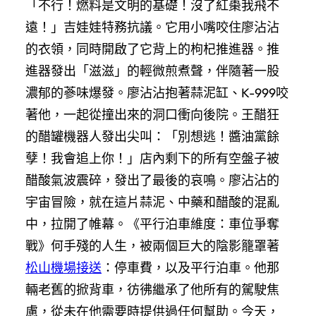
「不行！燃料是文明的基礎！沒了紅棗我飛不
遠！」吉娃娃特務抗議。它用小嘴咬住廖沾沾
的衣領，同時開啟了它背上的枸杞推進器。推
進器發出「滋滋」的輕微煎煮聲，伴隨著一股
濃郁的蔘味爆發。廖沾沾抱著蒜泥缸、K-999咬
著他，一起從撞出來的洞口衝向後院。王醋狂
的醋罐機器人發出尖叫：「別想逃！醬油黨餘
孽！我會追上你！」店內剩下的所有空盤子被
醋酸氣波震碎，發出了最後的哀鳴。廖沾沾的
宇宙冒險，就在這片蒜泥、中藥和醋酸的混亂
中，拉開了帷幕。《平行泊車維度：車位爭奪
戰》何手殘的人生，被兩個巨大的陰影籠罩著
松山機場接送
：停車費，以及平行泊車。他那
輛老舊的掀背車，彷彿繼承了他所有的駕駛焦
慮，從未在他需要時提供過任何幫助。今天，