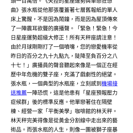
頭一百萬倍。《失控的星座運勢與單戀狂想
曲》張水瓶從他那張覆蓋著七層舊報紙的單人
床上驚醒，不是因為鬧鐘，而是因為屋頂傳來
了一陣震耳欲聾的廣播聲。「緊急！緊急！今
日星座運勢超級大修正！所有天秤座請注意！
由於月球剛剛打了一個噴嚏，您的戀愛機率從
昨日的百分之九十九點九，陡降至負百分之八
十七！」廣播員的聲音聽起來像是一個正在經
歷中年危機的雙子座，充滿了戲劇性的絕望。
張水瓶，一個典型的水瓶座，立刻感到
機場接
送推薦
一陣恐慌，這是他患有「星座預報壓力
症候群」後的標準反應。他單戀著住在隔壁
棟、經營一家「平衡美學」咖啡館的林天秤。
林天秤完美得像是從黃金分割線中走出來的藝
術品。而張水瓶的人生，則像一團被獅子座暴