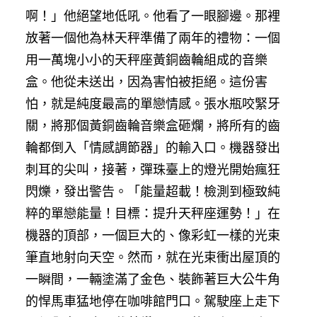
啊！」他絕望地低吼。他看了一眼腳邊。那裡
放著一個他為林天秤準備了兩年的禮物：一個
用一萬塊小小的天秤座黃銅齒輪組成的音樂
盒。他從未送出，因為害怕被拒絕。這份害
怕，就是純度最高的單戀情感。張水瓶咬緊牙
關，將那個黃銅齒輪音樂盒砸爛，將所有的齒
輪都倒入「情感調節器」的輸入口。機器發出
刺耳的尖叫，接著，彈珠臺上的燈光開始瘋狂
閃爍，發出警告。「能量超載！檢測到極致純
粹的單戀能量！目標：提升天秤座運勢！」在
機器的頂部，一個巨大的、像彩虹一樣的光束
筆直地射向天空。然而，就在光束衝出屋頂的
一瞬間，一輛塗滿了金色、裝飾著巨大公牛角
的悍馬車猛地停在咖啡館門口。駕駛座上走下