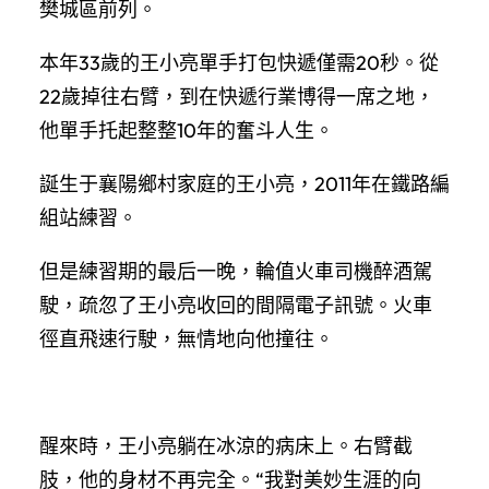
樊城區前列。
本年33歲的王小亮單手打包快遞僅需20秒。從
22歲掉往右臂，到在快遞行業博得一席之地，
他單手托起整整10年的奮斗人生。
誕生于襄陽鄉村家庭的王小亮，2011年在鐵路編
組站練習。
但是練習期的最后一晚，輪值火車司機醉酒駕
駛，疏忽了王小亮收回的間隔電子訊號。火車
徑直飛速行駛，無情地向他撞往。
醒來時，王小亮躺在冰涼的病床上。右臂截
肢，他的身材不再完全。“我對美妙生涯的向