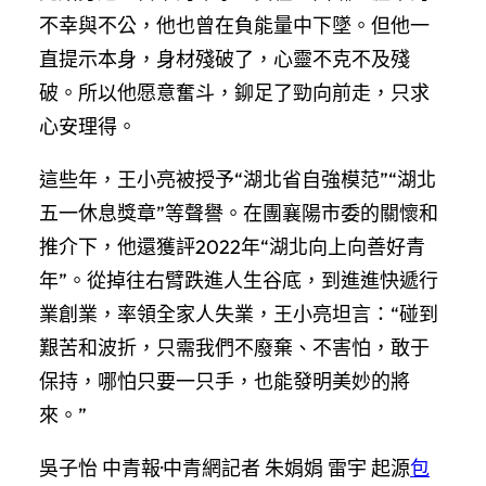
不幸與不公，他也曾在負能量中下墜。但他一
直提示本身，身材殘破了，心靈不克不及殘
破。所以他愿意奮斗，鉚足了勁向前走，只求
心安理得。
這些年，王小亮被授予“湖北省自強模范”“湖北
五一休息獎章”等聲譽。在團襄陽市委的關懷和
推介下，他還獲評2022年“湖北向上向善好青
年”。從掉往右臂跌進人生谷底，到進進快遞行
業創業，率領全家人失業，王小亮坦言：“碰到
艱苦和波折，只需我們不廢棄、不害怕，敢于
保持，哪怕只要一只手，也能發明美妙的將
來。”
吳子怡 中青報·中青網記者 朱娟娟 雷宇 起源
包