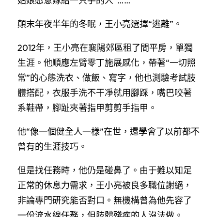
姑娘愿意嫁給一只手的人”……
顛末年夜半年的冬眠，王小亮選擇“逃離”。
2012年，王小亮在襄陽郊區租了間平房，單獨
生涯。他順應左臂零丁施展感化，帶著“一切照
常”的心態洗衣、做飯、寫字，他也測驗考試肢
體搭配，衣服手洗不干凈就用腳踩，嘴巴咬著
系鞋帶，腳趾夾著指甲剪剪手指甲。
他“像一個健全人一樣”在世，還學會了以前都不
曾有的生涯技巧。
但是找任務時，他仍是碰鼻了。由于難以知足
正常的休息力需求，王小亮被良多職位謝絕，
非論專門研究能否對口。無機構曾為他先容了
一份流水線任務，但肢體殘疾的人沒法做。