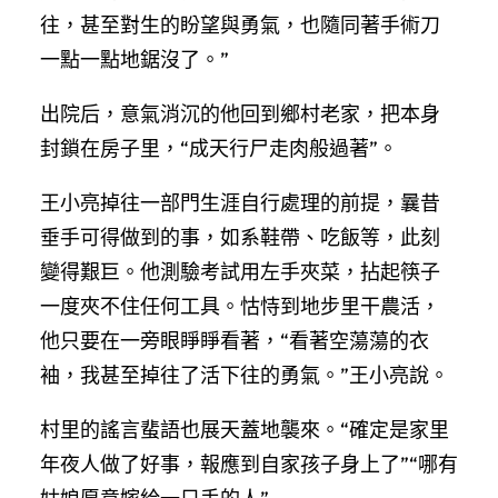
往，甚至對生的盼望與勇氣，也隨同著手術刀
一點一點地鋸沒了。”
出院后，意氣消沉的他回到鄉村老家，把本身
封鎖在房子里，“成天行尸走肉般過著”。
王小亮掉往一部門生涯自行處理的前提，曩昔
垂手可得做到的事，如系鞋帶、吃飯等，此刻
變得艱巨。他測驗考試用左手夾菜，拈起筷子
一度夾不住任何工具。怙恃到地步里干農活，
他只要在一旁眼睜睜看著，“看著空蕩蕩的衣
袖，我甚至掉往了活下往的勇氣。”王小亮說。
村里的謠言蜚語也展天蓋地襲來。“確定是家里
年夜人做了好事，報應到自家孩子身上了”“哪有