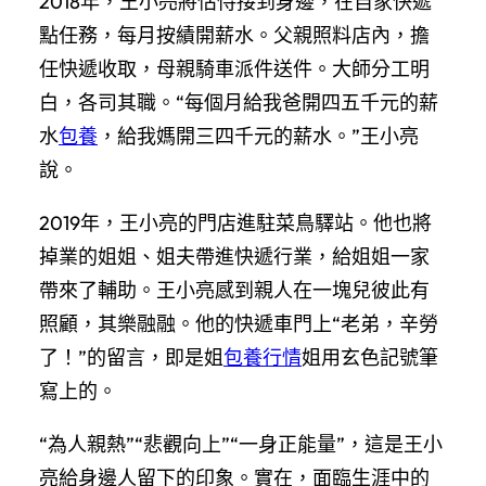
2018年，王小亮將怙恃接到身邊，在自家快遞
點任務，每月按績開薪水。父親照料店內，擔
任快遞收取，母親騎車派件送件。大師分工明
白，各司其職。“每個月給我爸開四五千元的薪
水
包養
，給我媽開三四千元的薪水。”王小亮
說。
2019年，王小亮的門店進駐菜鳥驛站。他也將
掉業的姐姐、姐夫帶進快遞行業，給姐姐一家
帶來了輔助。王小亮感到親人在一塊兒彼此有
照顧，其樂融融。他的快遞車門上“老弟，辛勞
了！”的留言，即是姐
包養行情
姐用玄色記號筆
寫上的。
“為人親熱”“悲觀向上”“一身正能量”，這是王小
亮給身邊人留下的印象。實在，面臨生涯中的