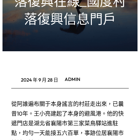
落復興在線_國度村
落復興信息門戶
ADMIN
2024 年 9 月 28 日
從阿誰遍布關于本身謠言的村莊走出來，已曩
昔10年。王小亮建起了本身的避風港。他的快
遞門店是湖北省襄陽市第三家菜鳥驛站進駐
點，均勻一天能接五六百單，事跡位居襄陽市