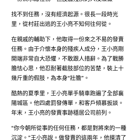
找不到任務，沒有經濟起源。很長一段時光
里，從村莊出逃的王小亮不知何往何從。
在親戚的輔助下，他取得一份來之不易的發賣
任務。由于介懷本身的殘疾人成分，王小亮剛
開端非常自大恐懼，不敢跟人措辭。為了戰勝
膽怯心思，他忍耐著截肢部位的苦楚，裝上十
幾斤重的假肢，為本身“壯膽”。
酷熱的夏季里，王小亮單手騎車跑遍了全部襄
陽城區。他四處罰發傳單，和客戶傾慕扳談。
年末，王小亮的發賣事跡穩居公司前列。
“你今朝所從事的任何任務，都是對將來的一種
沉淀。”王小亮說。做發賣的這兩年，他摸清了