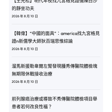
【王光松】明代年夜找九宮格見證儒陳白沙
的靜坐功夫
2026 年 8 月 10 日
【韓偉】“中國的面具”：america找九宮格見
證n新儒學大師狄百瑞思惟綜論
2026 年 8 月 10 日
溜馬新援勒韋爾左腎發現腫秀傳醫院體檢塊
無期限休戰接收治療
2026 年 8 月 10 日
前列腺癌治療或導致不秀傳醫院體檢項目舉
患者若何改良性福？