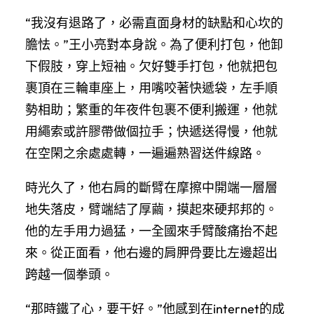
“我沒有退路了，必需直面身材的缺點和心坎的
膽怯。”王小亮對本身說。為了便利打包，他卸
下假肢，穿上短袖。欠好雙手打包，他就把包
裹頂在三輪車座上，用嘴咬著快遞袋，左手順
勢相助；繁重的年夜件包裹不便利搬運，他就
用繩索或許膠帶做個拉手；快遞送得慢，他就
在空閑之余處處轉，一遍遍熟習送件線路。
時光久了，他右肩的斷臂在摩擦中開端一層層
地失落皮，臂端結了厚繭，摸起來硬邦邦的。
他的左手用力過猛，一全國來手臂酸痛抬不起
來。從正面看，他右邊的肩胛骨要比左邊超出
跨越一個拳頭。
“那時鐵了心，要干好。”他感到在internet的成