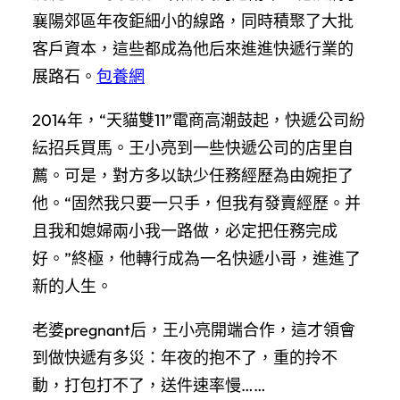
襄陽郊區年夜鉅細小的線路，同時積聚了大批
客戶資本，這些都成為他后來進進快遞行業的
展路石。
包養網
2014年，“天貓雙11”電商高潮鼓起，快遞公司紛
紜招兵買馬。王小亮到一些快遞公司的店里自
薦。可是，對方多以缺少任務經歷為由婉拒了
他。“固然我只要一只手，但我有發賣經歷。并
且我和媳婦兩小我一路做，必定把任務完成
好。”終極，他轉行成為一名快遞小哥，進進了
新的人生。
老婆pregnant后，王小亮開端合作，這才領會
到做快遞有多災：年夜的抱不了，重的拎不
動，打包打不了，送件速率慢……