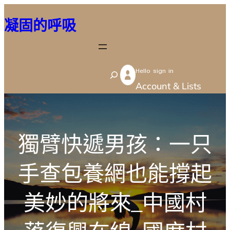
跳
凝固的呼吸
至
主
要
Hello sign in
內
S
Account & Lists
容
e
a
r
獨臂快遞男孩：一只
c
h
手查包養網也能撐起
美妙的將來_中國村