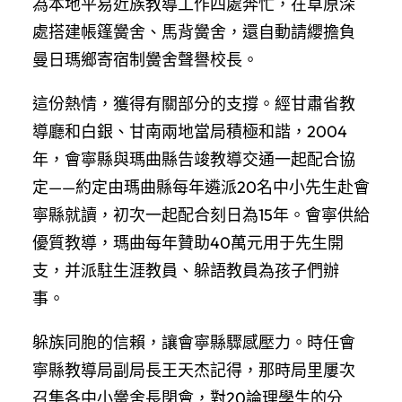
為本地平易近族教導工作四處奔忙，在草原深
處搭建帳篷黌舍、馬背黌舍，還自動請纓擔負
曼日瑪鄉寄宿制黌舍聲譽校長。
這份熱情，獲得有關部分的支撐。經甘肅省教
導廳和白銀、甘南兩地當局積極和諧，2004
年，會寧縣與瑪曲縣告竣教導交通一起配合協
定——約定由瑪曲縣每年遴派20名中小先生赴會
寧縣就讀，初次一起配合刻日為15年。會寧供給
優質教導，瑪曲每年贊助40萬元用于先生開
支，并派駐生涯教員、躲語教員為孩子們辦
事。
躲族同胞的信賴，讓會寧縣驟感壓力。時任會
寧縣教導局副局長王天杰記得，那時局里屢次
召集各中小黌舍長閉會，對20論理學生的分