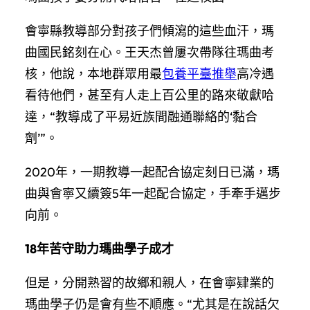
會寧縣教導部分對孩子們傾瀉的這些血汗，瑪
曲國民銘刻在心。王天杰曾屢次帶隊往瑪曲考
核，他說，本地群眾用最
包養平臺推舉
高冷遇
看待他們，甚至有人走上百公里的路來敬獻哈
達，“教導成了平易近族間融通聯絡的‘黏合
劑’”。
2020年，一期教導一起配合協定刻日已滿，瑪
曲與會寧又續簽5年一起配合協定，手牽手邁步
向前。
18年苦守助力瑪曲學子成才
但是，分開熟習的故鄉和親人，在會寧肄業的
瑪曲學子仍是會有些不順應。“尤其是在說話欠