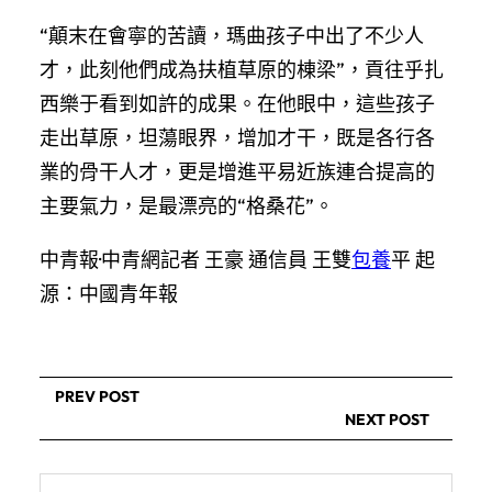
“顛末在會寧的苦讀，瑪曲孩子中出了不少人
才，此刻他們成為扶植草原的棟梁”，貢往乎扎
西樂于看到如許的成果。在他眼中，這些孩子
走出草原，坦蕩眼界，增加才干，既是各行各
業的骨干人才，更是增進平易近族連合提高的
主要氣力，是最漂亮的“格桑花”。
中青報·中青網記者 王豪 通信員 王雙
包養
平 起
源：中國青年報
PREV POST
NEXT POST