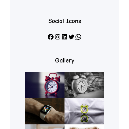
Social Icons
Facebook
Instagram
LinkedIn
X
WhatsApp
Gallery