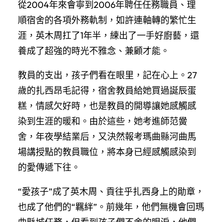
從2004年來會寧到2006年聘任任務職員、理
順宿舍的各項外務軌制，如許連軸轉的繁忙生
涯，英木周扛了1年半，練出了一手好廚藝，還
養成了超強的時光不雅念、兼顧才能。
教員的支出，孩子們看在眼里，記在心上。27
歲的扎西昂毛記得，宿舍教員給她買過誕辰蛋
糕，情感欠好時，也是教員的開導讓她感觸感
染到生涯的暖和。由於這些，她考進師范黌
舍，年夜學結業后，又決然報考瑪曲縣河曲馬
場講授點的教員職位，將本身已經感觸感染到
的愛傳遞下往。
“愛孩子”成了英木周、貢往乎扎西身上的勛章，
也成了他們的“羈絆”。前幾年，他們無機會回瑪