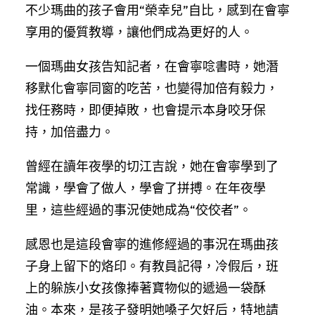
不少瑪曲的孩子會用“榮幸兒”自比，感到在會寧
享用的優質教導，讓他們成為更好的人。
一個瑪曲女孩告知記者，在會寧唸書時，她潛
移默化會寧同窗的吃苦，也變得加倍有毅力，
找任務時，即便掉敗，也會提示本身咬牙保
持，加倍盡力。
曾經在讀年夜學的切江吉說，她在會寧學到了
常識，學會了做人，學會了拼搏。在年夜學
里，這些經過的事況使她成為“佼佼者”。
感恩也是這段會寧的進修經過的事況在瑪曲孩
子身上留下的烙印。有教員記得，冷假后，班
上的躲族小女孩像捧著寶物似的遞過一袋酥
油。本來，是孩子發明她嗓子欠好后，特地請