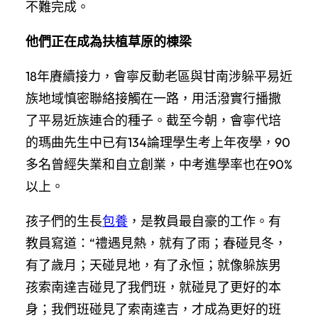
不難完成。
他們正在成為扶植草原的棟梁
18年賡續接力，會寧反動老區與甘南涉躲平易近
族地域慎密聯絡接觸在一路，用活潑實行播撒
了平易近族連合的種子。截至今朝，會寧代培
的瑪曲先生中已有134論理學生考上年夜學，90
多名曾經失業和自立創業，中考進學率也在90%
以上。
孩子們的生長
包養
，是教員最自豪的工作。有
教員寫道：“禮遇見熱，就有了雨；春碰見冬，
有了歲月；天碰見地，有了永恒；就像躲族男
孩索南達吉碰見了我們班，就碰見了更好的本
身；我們班碰見了索南達吉，才成為更好的班