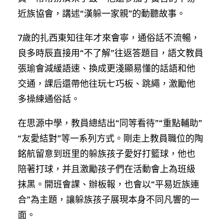
近族協會，講述“漢躲一家親”的動聽故事。
7歲的扎西東知往年才來會寧，通俗話不流暢，
良多時辰直接用“不了解”往返答題目，語文教員
張瑜會減緩語速、換成更淺顯易懂的話語和他
交通，課后還帶他往玩七巧板、跳繩，激勵他
多操練通俗話。
在思源中學，教員總結出“同等看待”“重點輔助”
“友愛結對”等一系列方式。剛走上教員職位的陶
銘航留意到班里的躲族孩子愛好打籃球，他也
陪著打球，并且激勵孩子們在活動會上為班級
抹黑。開班會課、辦板報，也會以“平易近族連
合”為主題，讓躲族孩子展現本身不同凡響的一
面。