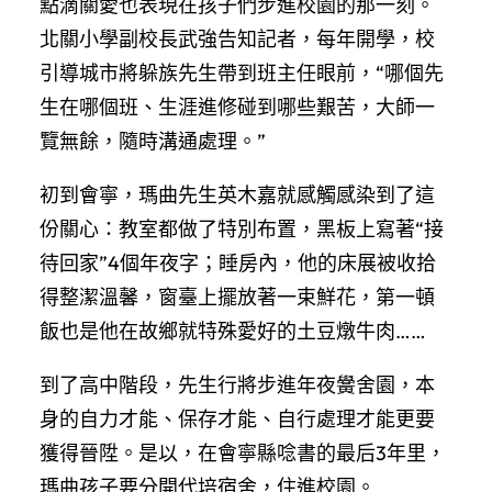
點滴關愛也表現在孩子們步進校園的那一刻。
北關小學副校長武強告知記者，每年開學，校
引導城市將躲族先生帶到班主任眼前，“哪個先
生在哪個班、生涯進修碰到哪些艱苦，大師一
覽無餘，隨時溝通處理。”
初到會寧，瑪曲先生英木嘉就感觸感染到了這
份關心：教室都做了特別布置，黑板上寫著“接
待回家”4個年夜字；睡房內，他的床展被收拾
得整潔溫馨，窗臺上擺放著一束鮮花，第一頓
飯也是他在故鄉就特殊愛好的土豆燉牛肉……
到了高中階段，先生行將步進年夜黌舍園，本
身的自力才能、保存才能、自行處理才能更要
獲得晉陞。是以，在會寧縣唸書的最后3年里，
瑪曲孩子要分開代培宿舍，住進校園。