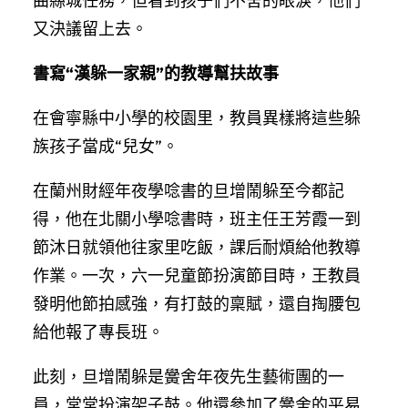
曲縣城任務，但看到孩子們不舍的眼淚，他們
又決議留上去。
書寫“漢躲一家親”的教導幫扶故事
在會寧縣中小學的校園里，教員異樣將這些躲
族孩子當成“兒女”。
在蘭州財經年夜學唸書的旦增鬧躲至今都記
得，他在北關小學唸書時，班主任王芳霞一到
節沐日就領他往家里吃飯，課后耐煩給他教導
作業。一次，六一兒童節扮演節目時，王教員
發明他節拍感強，有打鼓的稟賦，還自掏腰包
給他報了專長班。
此刻，旦增鬧躲是黌舍年夜先生藝術團的一
員，常常扮演架子鼓。他還參加了黌舍的平易