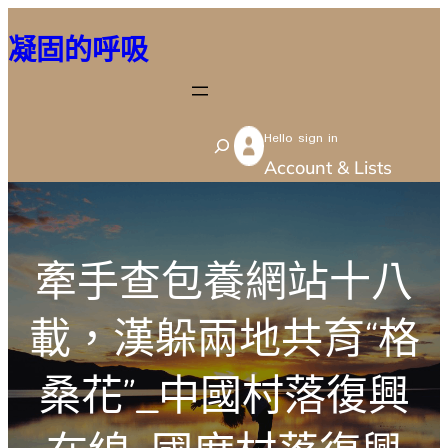
跳
凝固的呼吸
至
主
要
Hello sign in
內
S
Account & Lists
容
e
a
r
牽手查包養網站十八
c
h
載，漢躲兩地共育“格
桑花”_中國村落復興