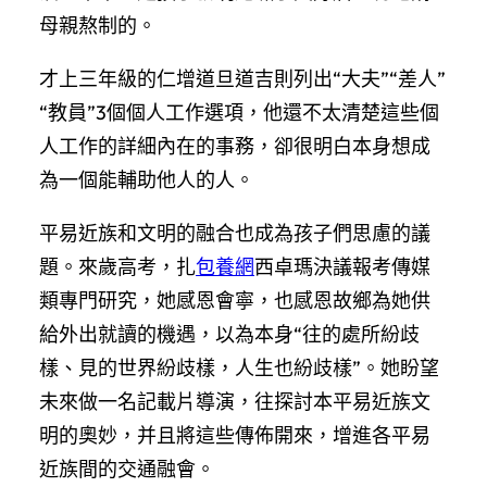
母親熬制的。
才上三年級的仁增道旦道吉則列出“大夫”“差人”
“教員”3個個人工作選項，他還不太清楚這些個
人工作的詳細內在的事務，卻很明白本身想成
為一個能輔助他人的人。
平易近族和文明的融合也成為孩子們思慮的議
題。來歲高考，扎
包養網
西卓瑪決議報考傳媒
類專門研究，她感恩會寧，也感恩故鄉為她供
給外出就讀的機遇，以為本身“往的處所紛歧
樣、見的世界紛歧樣，人生也紛歧樣”。她盼望
未來做一名記載片導演，往探討本平易近族文
明的奧妙，并且將這些傳佈開來，增進各平易
近族間的交通融會。