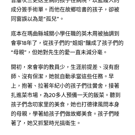
曾屢次三更送生病的孩子往病院，以監護人的
成分簽手術單。而他在故鄉唸書的孩子，卻被
同窗誤以為是“孤兒”。
底本在瑪曲縣城關小學任職的英木周被抽調到
會寧18年了，從孩子們的“姐姐”釀成了孩子們的
“母親”，但她對先生的愛一直未減分毫。
開初，來會寧的教員少，生涯前提差、沒有廚
師、沒有保潔，她就自動承當這些任務。早
上，抱著、拉著年紀小的孩子們往黌舍，接著
扎進菜市場，為20多人預備一天的飯菜。聽到
孩子們念叨家里的美食，她也打德律風問本身
的母親，學著給孩子們做故鄉美食。孩子們睡
著了，她又抓緊時光搞衛生。