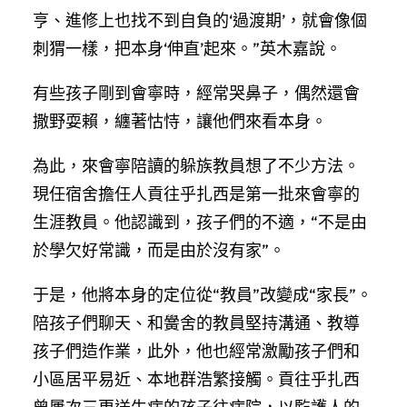
亨、進修上也找不到自負的‘過渡期’，就會像個
刺猬一樣，把本身‘伸直’起來。”英木嘉說。
有些孩子剛到會寧時，經常哭鼻子，偶然還會
撒野耍賴，纏著怙恃，讓他們來看本身。
為此，來會寧陪讀的躲族教員想了不少方法。
現任宿舍擔任人貢往乎扎西是第一批來會寧的
生涯教員。他認識到，孩子們的不適，“不是由
於學欠好常識，而是由於沒有家”。
于是，他將本身的定位從“教員”改變成“家長”。
陪孩子們聊天、和黌舍的教員堅持溝通、教導
孩子們造作業，此外，他也經常激勵孩子們和
小區居平易近、本地群浩繁接觸。貢往乎扎西