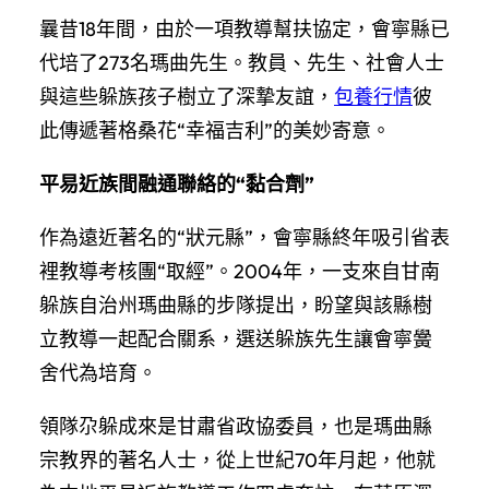
曩昔18年間，由於一項教導幫扶協定，會寧縣已
代培了273名瑪曲先生。教員、先生、社會人士
與這些躲族孩子樹立了深摯友誼，
包養行情
彼
此傳遞著格桑花“幸福吉利”的美妙寄意。
平易近族間融通聯絡的“黏合劑”
作為遠近著名的“狀元縣”，會寧縣終年吸引省表
裡教導考核團“取經”。2004年，一支來自甘南
躲族自治州瑪曲縣的步隊提出，盼望與該縣樹
立教導一起配合關系，選送躲族先生讓會寧黌
舍代為培育。
領隊尕躲成來是甘肅省政協委員，也是瑪曲縣
宗教界的著名人士，從上世紀70年月起，他就