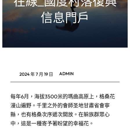
在線_國度村落復興
信息門戶
ADMIN
2024 年 7 月 19 日
每年6月，海拔3500米的瑪曲高原上，格桑花
漫山遍野。千里之外的會師圣地甘肅省會寧
縣，也有格桑次序遞次開放。在躲族群眾心
中，這是一種寄予著盼望的幸福花。