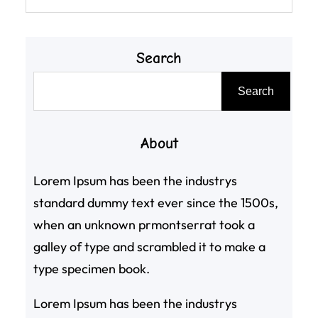
Search
搜
Search
尋
About
Lorem Ipsum has been the industrys
standard dummy text ever since the 1500s,
when an unknown prmontserrat took a
galley of type and scrambled it to make a
type specimen book.
Lorem Ipsum has been the industrys