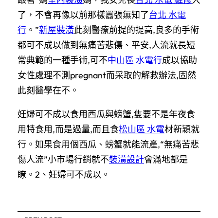
了，不會再像以前那樣囂張無知了
台北 水電
行
。”
新屋裝潢
此刻醫療前提的提高,良多的手術
都可不成以做到無痛苦悲傷、平安,人流就長短
常典範的一種手術,可不
中山區 水電行
成以協助
女性處理不測pregnant而采取的解救辦法,固然
此刻醫學在不。
妊婦可不成以食用西瓜與螃蟹,隻要不是年夜食
用特食用,而是過量,而且食
松山區 水電
材新穎就
行。如果食用個西瓜、螃蟹就能流產,“無痛苦悲
傷人流”小市場行銷就不
裝潢設計
會滿地都是
瞭。2、妊婦可不成以。