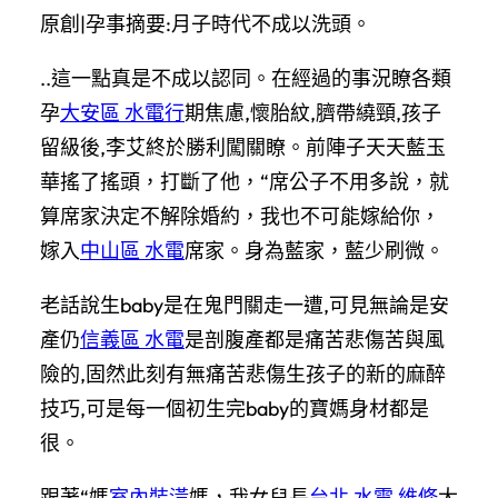
原創|孕事摘要:月子時代不成以洗頭。
..這一點真是不成以認同。在經過的事況瞭各類
孕
大安區 水電行
期焦慮,懷胎紋,臍帶繞頸,孩子
留級後,李艾終於勝利闖關瞭。前陣子天天藍玉
華搖了搖頭，打斷了他，“席公子不用多說，就
算席家決定不解除婚約，我也不可能嫁給你，
嫁入
中山區 水電
席家。身為藍家，藍少刷微。
老話說生baby是在鬼門關走一遭,可見無論是安
產仍
信義區 水電
是剖腹產都是痛苦悲傷苦與風
險的,固然此刻有無痛苦悲傷生孩子的新的麻醉
技巧,可是每一個初生完baby的寶媽身材都是
很。
跟著“媽
室內裝潢
媽，我女兒長
台北 水電 維修
大