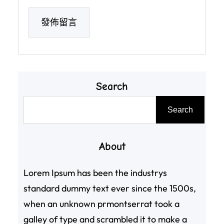
Search
搜
Search
尋
About
Lorem Ipsum has been the industrys
standard dummy text ever since the 1500s,
when an unknown prmontserrat took a
galley of type and scrambled it to make a