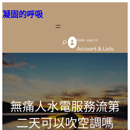
跳
凝固的呼吸
至
主
要
Hello sign in
內
S
Account & Lists
容
e
a
r
c
h
無痛人水電服務流第
二天可以吹空調嗎