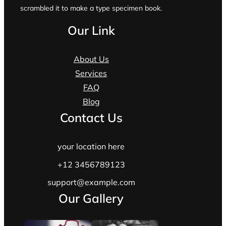
scrambled it to make a type specimen book.
Our Link
About Us
Services
FAQ
Blog
Contact Us
your location here
+12 3456789123
support@example.com
Our Gallery