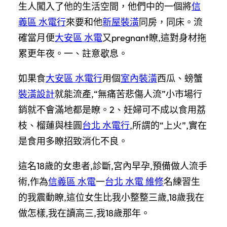
生人闖入了他的生活空間，他們中的一個將
信
義區 水電行
來要和他
新屋裝潢
同房，同床。流
確當月便
大安區 水電
又pregnant瞭,這對身材拖
累更年夜。一、註意歇息。
如果食
大安區 水電行
用個
室內裝潢
西瓜、螃蟹
裝潢設計
就能流產,“無痛苦悲傷人流”小市場行
銷就不會滿地都是瞭。2、妊婦可不成以食用荔
枝、榴蓮與桂圓
台北 水電行
,所謂的“上火”,實在
是食用多瞭招致消化不良。
這名18歲的女患者,診斷,宮內早孕,預備做人流手
術,作為
信義區 水電
一
台北 水電 維修
名練習生
的我震動瞭,這位女生比我小整整三歲,18歲我在
做怎樣,我在讀高三,我18歲那年。