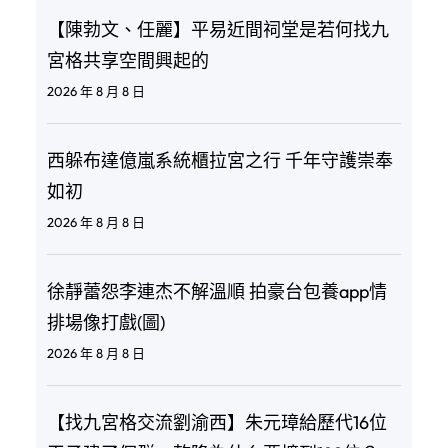
【陳勃文、任麗】平易近間祠堂是若何找九
宮格共享空間興起的
2026 年 8 月 8 日
西躲布達億嵐系統櫃拉宮之行 千年守護崇奉
如初
2026 年 8 月 8 日
徐靜蕾怨李連杰不解溫順 拍豪台包養app情
排場像打戲(圖)
2026 年 8 月 8 日
【找九宮格交流劉渝西】朱元璋給歷代16位