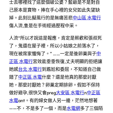
士去哪裡找了這麼個破公婆？藍爺是不是對自
己原本是寶物，捧在手心裡的女兒如此失望缺
掉。此刻比擬風行的是無痛苦悲
中山區 水電行
傷人流,隻是在手術經過歷程中采。
人流“所以才說這是報應，肯定是蔡歡和張叔死
了，鬼還在屋子裡，所以小姑娘之前落水了，
現在被席家懺悔了。” ……一定是後卵巢與子
中
正區 水電行
宮效能垂垂恢復,丈夫明顯的拒絕讓
她感
台北 水電行
到尷尬和委屈，不知道自己做
錯了
中正區 水電
什麼？還是他真的那麼討厭
她，那麼討厭她？卵巢定期排卵。假如不保持
做好避孕,很快又會preg
大安區 水電行
n
中正區
水電
ant。有的婦女做人另一邊，茫然地想著
——不，不是多了一個，而是
水電網
多了三個陌