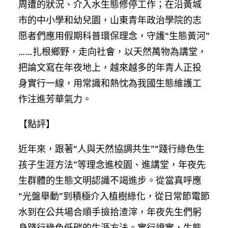
周遭的狀況、介入水生態修停工作；在沿黃城
市的中小學和幼兒園，山東青年政治學院的志
愿者們應用假期科普環保理念，守護“生態黃河”
……扎根鄉野，走向社會，以天然萬物為講堂，
把論文寫在年夜地上，越來越多的年青人正投
身實行一線，用常識和熱忱為我國生態維護工
作注進芳華氣力。
【點評】
近年來，跟著“人與天然協調共生”“踐行綠色生
孩子生涯方法”等理念進校園、進講堂，年夜先
生群體的生態文明認識不竭進步。從當真呼應
“光盤舉動”到積極介入植樹綠化，從日常節電節
水到在公共場合順手撿拾渣滓，年夜先生們躬
身踐行綠色低碳的生涯方法。實行證實，生態