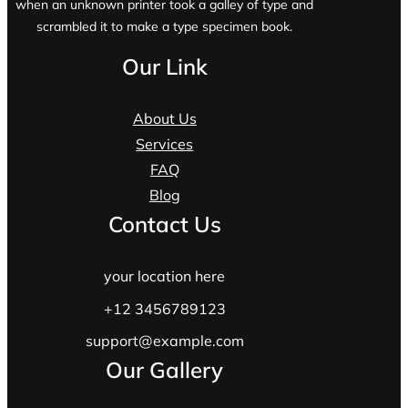
when an unknown printer took a galley of type and
scrambled it to make a type specimen book.
Our Link
About Us
Services
FAQ
Blog
Contact Us
your location here
+12 3456789123
support@example.com
Our Gallery