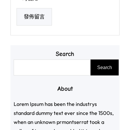
Search
搜
Search
尋
About
Lorem Ipsum has been the industrys
standard dummy text ever since the 1500s,
when an unknown prmontserrat took a