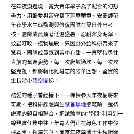
在年夜漠邊境，寬大青年學子為了配合的幻想
盡力，用酷愛與苦守寫下芳華華章。安慶師范
年夜學水生態監測與修復團隊在夏日外出考
核，團隊成員頂著低溫盛暑，忍耐渾身泥濘、
蚊蟲叮咬、植物過敏，只因野外給科研帶來了
驚喜，團隊成員感到苦中有甜。一直堅持勇往
直前的奮進姿勢，每一次爬坡過坎、每一次攻
堅克難，都將轉化難堪忘的芳華回想、堅實的
生長階
小我空間
梯。
酷愛的種子曾經播下，一棵棵參天年夜樹將來
可期。把科研課題與生
聚首場地
態範疇中亟待
處理的題目相聯合，把試驗室的“學問”利用到一
線現實任務中往，年青人們正在綠色工作中發
揮本事、揮灑芳華。南京年夜學博士生領銜開