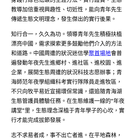
教導加倍重視興趣性、切近性，能向青年先生
傳遞生態文明理念，發生傑出的實行後果。
知行合一，久久為功。領導青年先生積極扶植
漂亮中國，需求摸索更多鼓勵他們介入的方法
和道路。中國周遭的狀況迷信學
聚首場地
會普
遍發動年夜先生進鄉村、進社區、進校園、進
企業，展開生態周遭的狀況科技志愿辦事；青
海師范年夜學組織科考實行隊隊員走進牧區，
不只向牧平易近宣揚環保常識，還追隨青海湖
生態管護員體驗任務。在生態維護一線的“年夜
講堂”里，生態理念深植于青年學子的心坎，實
行才能完成拔節發展。
志不求易者成，事不出亡者進。在平地森林，