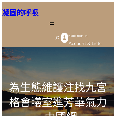
跳
凝固的呼吸
至
主
要
Hello sign in
內
S
Account & Lists
容
e
a
r
c
h
為生態維護注找九宮
格會議室進芳華氣力