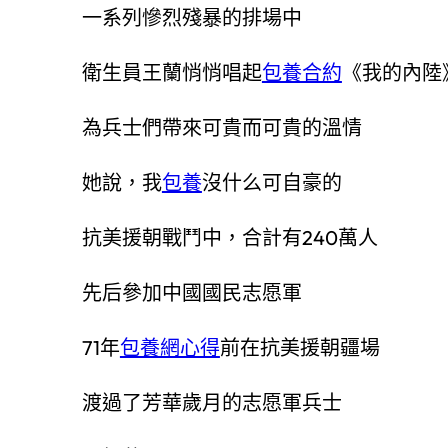
一系列慘烈殘暴的排場中
衛生員王蘭悄悄唱起
包養合約
《我的內陸
為兵士們帶來可貴而可貴的溫情
她說，我
包養
沒什么可自豪的
抗美援朝戰鬥中，合計有240萬人
先后參加中國國民志愿軍
71年
包養網心得
前在抗美援朝疆場
渡過了芳華歲月的志愿軍兵士