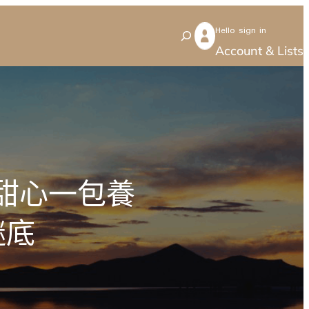
Hello sign in
S
Account & Lists
e
a
r
c
h
甜心一包養
謎底