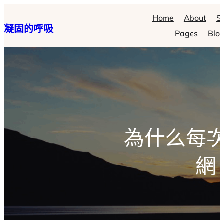
跳
Home
About
S
凝固的呼吸
至
Pages
Bl
主
要
內
容
為什么每
網