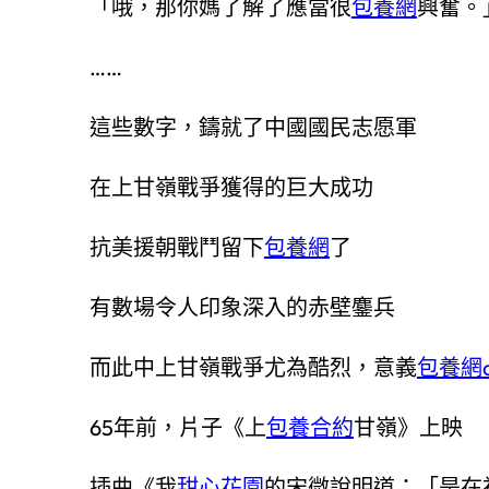
「哦，那你媽了解了應當很
包養網
興奮。
……
這些數字，鑄就了中國國民志愿軍
在上甘嶺戰爭獲得的巨大成功
抗美援朝戰鬥留下
包養網
了
有數場令人印象深入的赤壁鏖兵
而此中上甘嶺戰爭尤為酷烈，意義
包養網d
65年前，片子《上
包養合約
甘嶺》上映
插曲《我
甜心花園
的宋微說明道：「是在