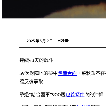
ADMIN
2025 年 5 月 9 日
連續43天的戰斗
59次對陣地的夢中
包養合約
，葉秋鎖不在
讓反復爭取
擊退“結合國軍”900屢
包養條件
次的沖鋒