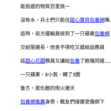
能投遞的物質百里挑一
沒有水，兵士們只能往
甜心寶貝包養網
嘴
這時，前方運輸員撿到了一只蘋果
包養網
交給張連長，他舍不得吃又遞給話務員
話
甜心花園
務員又讓給
包養
了輕傷同道…
一只蘋果，8小我，轉了3圈
後方，是仇敵的炮火連天
包養網推薦
身旁，戰友們接連受傷倒下