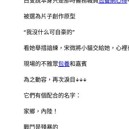
白叟說本身只是那時醫務職員
包養網心得
被選為片子創作原型
“我沒什么可自豪的”
看她舉措諳練，宋微將小貓交給她，心裡
現場的不雅眾
包養
和嘉賓
為之動容，再次淚目↓↓↓
它們有個配合的名字：
家鄉，內陸！
戰鬥是殘暴的