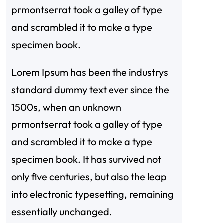
prmontserrat took a galley of type
and scrambled it to make a type
specimen book.
Lorem Ipsum has been the industrys
standard dummy text ever since the
1500s, when an unknown
prmontserrat took a galley of type
and scrambled it to make a type
specimen book. It has survived not
only five centuries, but also the leap
into electronic typesetting, remaining
essentially unchanged.