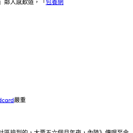
」鄰人感歎道，「
包養網
card
嚴重
社區撿到的，大要五六個月年夜，內陸》傳唱至今