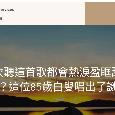
ervices
og
次聽這首歌都會熱淚盈眶
？這位85歲白叟唱出了