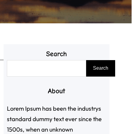
Search
搜
Search
尋
About
，
Lorem Ipsum has been the industrys
standard dummy text ever since the
1500s, when an unknown