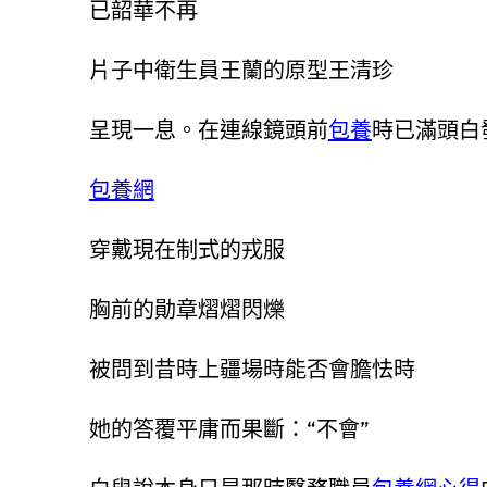
已韶華不再
片子中衛生員王蘭的原型王清珍
呈現一息。在連線鏡頭前
包養
時已滿頭白
包養網
穿戴現在制式的戎服
胸前的勛章熠熠閃爍
被問到昔時上疆場時能否會膽怯時
她的答覆平庸而果斷：“不會”