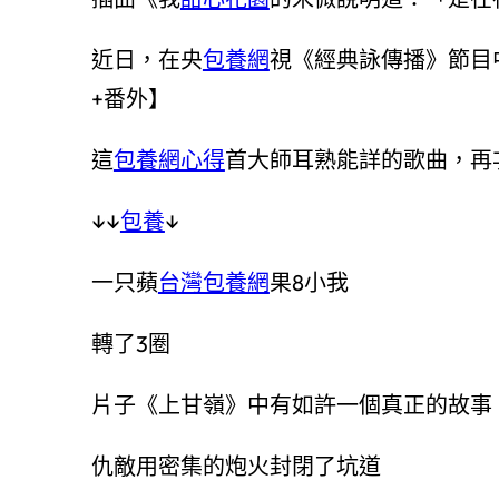
近日，在央
包養網
視《經典詠傳播》節目
+番外】
這
包養網心得
首大師耳熟能詳的歌曲，再
↓↓
包養
↓
一只蘋
台灣包養網
果8小我
轉了3圈
片子《上甘嶺》中有如許一個真正的故事
仇敵用密集的炮火封閉了坑道