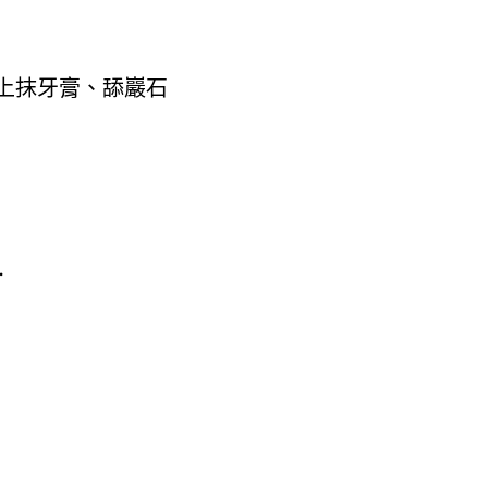
上抹牙膏、舔巖石
…