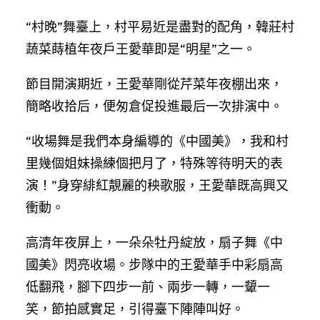
“村晚”舞臺上，村平易近是盡對的配角，韓莊村
蔬菜蒔植年夜戶王愛華即是“明星”之一。
節目開演期近，王愛華剛從芹菜年夜棚出來，
簡略收拾后，便匆倉促投進最后一次排演中。
“收場舞是我們本身編導的《中國美》，我和村
里幾個姐妹操練個把月了，特殊等待明天的表
演！”身穿緋紅靚麗的秧歌服，王愛華既高興又
衝動。
高清年夜屏上，一朵朵牡丹綻放，扇子舞《中
國美》閃亮收場。步隊中的王愛華手中彩扇高
低翻飛，腳下四步一前、兩步一轉，一顰一
笑，節拍感實足，引得臺下陣陣叫好。