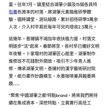
富。往年7月，鎮里結合湖筆小鎮及15個各具特
包養
色資本的村落，將湖筆元素融進研學體
驗、國粹講堂、游玩線路，累計招待研學3萬余
人次，介入村平易近每年可兒均增收2.3萬元。
這幾年，善璉鎮不竭加年夜扶植力度，村落文
明逐步“活”起來。春節將至，各村早已備好文明
年夜餐。卜家堰村的湖筆匠心館里，湖筆制作
進修班不花錢對外開放，吸引不少年青人進
修、傳承湖筆文明。善璉村的漢字藝術研討院
里，紙巾畫作妙趣橫生，水墨咖啡兼具翰墨興
趣……
“聚焦‘中國湖筆之都’特點brand，將來我們將持
續在集成資本、深挖特點、立異實行高低工