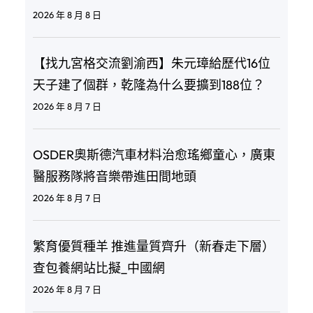
2026 年 8 月 8 日
【找九宮格交流劉渝西】朱元璋給歷代16位
天子建了個群，乾隆為什么要擴到188位？
2026 年 8 月 7 日
OSDER奧斯德汽車材料治愈瑤鄉童心，廣東
醫服務隊將音樂帶進田間地頭
2026 年 8 月 7 日
繁育優質種羊 推進量質齊升（新春走下層）
查包養網站比擬_中國網
2026 年 8 月 7 日