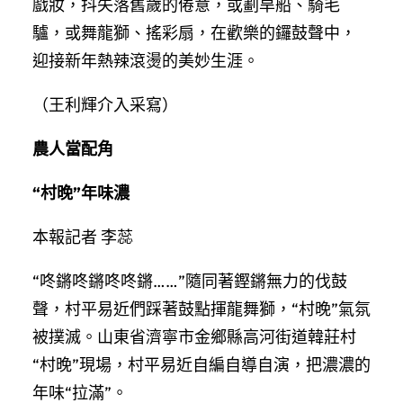
戲妝，抖失落舊歲的倦意，或劃旱船、騎毛
驢，或舞龍獅、搖彩扇，在歡樂的鑼鼓聲中，
迎接新年熱辣滾燙的美妙生涯。
（王利輝介入采寫）
農人當配角
“村晚”年味濃
本報記者 李蕊
“咚鏘咚鏘咚咚鏘……”隨同著鏗鏘無力的伐鼓
聲，村平易近們踩著鼓點揮龍舞獅，“村晚”氣氛
被撲滅。山東省濟寧市金鄉縣高河街道韓莊村
“村晚”現場，村平易近自編自導自演，把濃濃的
年味“拉滿”。