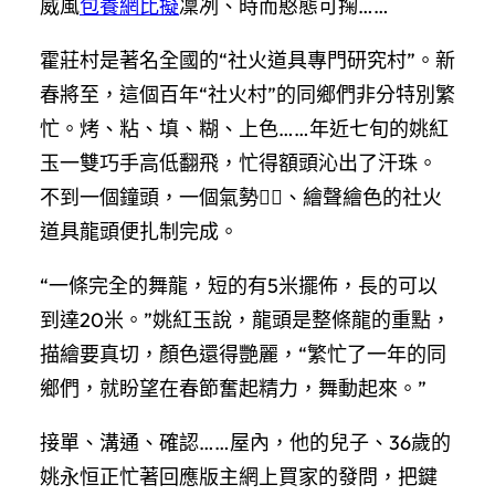
威風
包養網比擬
凜冽、時而憨態可掬……
霍莊村是著名全國的“社火道具專門研究村”。新
春將至，這個百年“社火村”的同鄉們非分特別繁
忙。烤、粘、填、糊、上色……年近七旬的姚紅
玉一雙巧手高低翻飛，忙得額頭沁出了汗珠。
不到一個鐘頭，一個氣勢、繪聲繪色的社火
道具龍頭便扎制完成。
“一條完全的舞龍，短的有5米擺佈，長的可以
到達20米。”姚紅玉說，龍頭是整條龍的重點，
描繪要真切，顏色還得艷麗，“繁忙了一年的同
鄉們，就盼望在春節奮起精力，舞動起來。”
接單、溝通、確認……屋內，他的兒子、36歲的
姚永恒正忙著回應版主網上買家的發問，把鍵