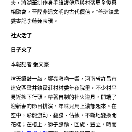
夫，將湖筆制作身手維護傳承與村落周全復興
相融會，晉陞非遺文明的古代價值。”善璉鎮黨
委書記李蓮蓮表現。
社火活了
日子火了
本報記者 張文豪
喧天鑼鼓一敲，響亮嗩吶一響，河南省許昌市
建安區靈井鎮霍莊村村委年夜院里，不少村平
易近換下行頭，帶著自制的社火道具，開端了
迎新春的節目排演，年味兒馬上濃郁起來。在
空中，彩龍游動、翻騰、佔據，不斷地變換開
花樣；在樁上，獅子騰踴、回旋、豎立，時而