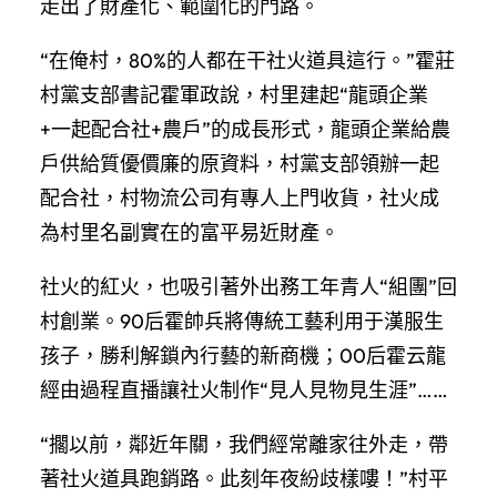
走出了財產化、範圍化的門路。
“在俺村，80%的人都在干社火道具這行。”霍莊
村黨支部書記霍軍政說，村里建起“龍頭企業
+一起配合社+農戶”的成長形式，龍頭企業給農
戶供給質優價廉的原資料，村黨支部領辦一起
配合社，村物流公司有專人上門收貨，社火成
為村里名副實在的富平易近財產。
社火的紅火，也吸引著外出務工年青人“組團”回
村創業。90后霍帥兵將傳統工藝利用于漢服生
孩子，勝利解鎖內行藝的新商機；00后霍云龍
經由過程直播讓社火制作“見人見物見生涯”……
“擱以前，鄰近年關，我們經常離家往外走，帶
著社火道具跑銷路。此刻年夜紛歧樣嘍！”村平