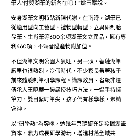
筆人’付與湖筆的新內在吧！”姚玉粼說。
安身湖筆文明特點新陳代謝，在南潯，湖筆已
從適用型向工藝型、禮物型轉型，立異研制胎
發筆、生肖筆等600余項湖筆文立異品，擁有專
利460項，不竭晉陞產物附加值。
不但湖筆文明公園人氣旺，另一頭，善璉湖筆
廠里也很熱烈。冷假時代，不少家長帶著孩子
前來體驗制筆研學課程。講課教員、省級非遺
傳承人王曉華一邊講授技巧方法，一邊手持擇
筆刀，雙目緊盯筆尖，孩子們有樣學樣，聚精
會神。
以“研學熱”為契機，這幾年善璉鎮充足發掘湖筆
資本，鼎力成長研學游玩，增進村落全域共