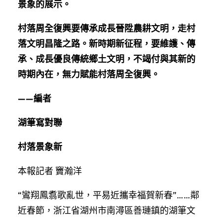
景象的展示。
村落周全復興要傳承成長晉陞農耕文明，走村
落文明昌隆之路。新時期新征程，要維護、傳
承、成長優良傳統鄉土文明，不竭付與其新的
時期內在，無力賦能村落周全復興。
——編者
湖筆寫對聯
村落景象新
本報記者 竇瀚洋
“鸞翔鳳翥歌亂世，平易近攜幸福賀新春”……鄰
近春節，浙江省湖州市南潯區善璉鎮的湖筆文