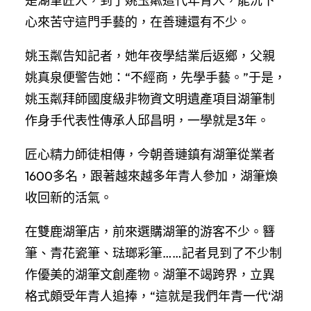
是湖筆匠人，到了姚玉粼這代年青人，能沉下
心來苦守這門手藝的，在善璉還有不少。
姚玉粼告知記者，她年夜學結業后返鄉，父親
姚真泉便警告她：“不經商，先學手藝。”于是，
姚玉粼拜師國度級非物資文明遺產項目湖筆制
作身手代表性傳承人邱昌明，一學就是3年。
匠心精力師徒相傳，今朝善璉鎮有湖筆從業者
1600多名，跟著越來越多年青人參加，湖筆煥
收回新的活氣。
在雙鹿湖筆店，前來選購湖筆的游客不少。簪
筆、青花瓷筆、琺瑯彩筆……記者見到了不少制
作優美的湖筆文創產物。湖筆不竭跨界，立異
格式頗受年青人追捧，“這就是我們年青一代‘湖