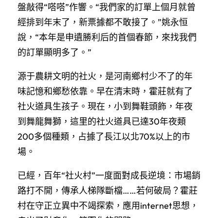
盤敲得“嗒嗒”作響。“我們家的訂單上個月就曾
經排到年末了，新票據都不敢接了。”姚永恒
說，“本年是申遺勝利后的首個春節，來找我們
的訂單顯明多了。”
源于農耕文明的社火，是河南鄉村少不了的年
味記憶和鄉愁依靠。早在清末時，霍莊就有了
社火道具生孩子。現在，小到舞鞋頭飾，年夜
到舞龍舞獅，這里的社火道具已達30年夜類
200多個種類，占據了長江以北70%以上的市
場。
已經，百年“社火村”一度面對成長逆境：市場銷
路打不開，傳承人梯隊斷檔……若何破局？霍莊
村在守正立異中不竭探索，應用internet思想，