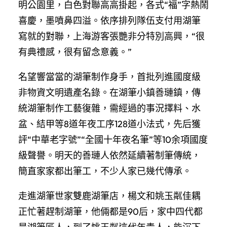
明公園里，白色對聯高高掛起，各式“福”字熱鬧
喜慶，墨噴鼻四溢。依序排列隊伍支付用湖筆
寫就的對聯，上海游客張艷非分特別高興，“很
有典禮感，很有留念意義。”
名望響當當的湖筆制作身手，首批列進國度級
非物資文明遺產名錄。在湖筆小鎮善璉鎮，傳
統湖筆制作工藝復雜，需經過的事況擇料、水
盆、結甲等8道年夜工序128道小法式，先后獲
評“中華老字號”“全國十年夜名筆”等10余項國度
級聲譽。明天的善璉人依然延續著制筆傳統，
簡直家家都出筆工，不少人家已幾代傳承。
走進湖筆世家雙鹿湖筆店，楊文和姚玉粼佳耦
正忙著趕制湖筆，他倆都是90后，家中四代都