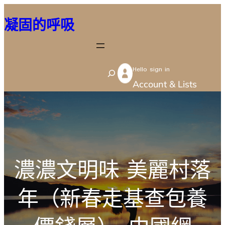
跳
凝固的呼吸
至
主
要
Hello sign in
內
S
Account & Lists
容
e
a
r
c
h
濃濃文明味 美麗村落
年（新春走基查包養