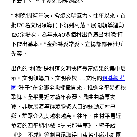
下去了。”村平易近胡艷娟說。
“‘村晚’開釋年味，會聚文明氣力。往年以來，首
批170名文明領導員下沉到村落，展開領導運動
120余場次，為年末40多個村出色演出‘村晚’打
下傑出基本。”金鄉縣委常委、宣揚部部長杜兵
先容。
出色的“村晚”是村落文明扶植豐富結果的集中展
示。文明領導員、文明夜校……文明的
包養網 花
圃
“種子”在金鄉全縣播撒開來，推進全平易近秧
歌舞、全平易近才藝年夜賽、戲曲曲藝票友
賽、非遺展演等群眾膾炙人口的運動走村串
鄉，群眾介入度越來越高。往年，由村平易近
參演的四平調小戲《舅舅那些事》、墜子戲
《少一不成》等劇目還取得山東省小戲小劇匯