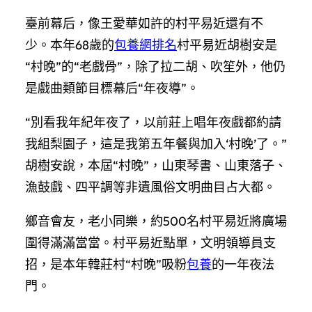
臺前幕后，像王愛華如許的村平易近還有不
少。本年68歲的
包養網排名
村平易近胡樹安是
“村晚”的“老戲骨”，除了拉二胡、吹笙外，他仍
是戲曲類節目標幕后“年夜導”。
“別看我年紀年夜了，以前莊上唱年夜戲都約請
我組梨園子，這是我第五年餐與加入‘村晚’了。”
胡樹安說，本屆“村晚”，山東琴書、山東落子、
漁鼓戲、四平調等非遺風俗文明曲目占大都。
鄉音會友，老小同樂，約500名村平易近將廣場
圍得滿滿當當。村平易近點單，文明領導員支
招，是本年韓莊村“村晚”吸粉
包養
的一年夜法
門。