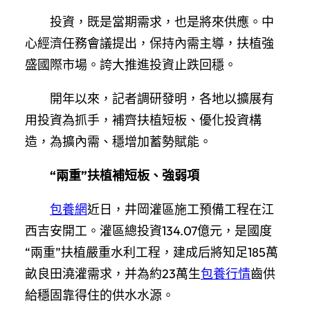
投資，既是當期需求，也是將來供應。中
心經濟任務會議提出，保持內需主導，扶植強
盛國際市場。誇大推進投資止跌回穩。
開年以來，記者調研發明，各地以擴展有
用投資為抓手，補齊扶植短板、優化投資構
造，為擴內需、穩增加蓄勢賦能。
“兩重”扶植補短板、強弱項
包養網
近日，井岡灌區施工預備工程在江
西吉安開工。灌區總投資134.07億元，是國度
“兩重”扶植嚴重水利工程，建成后將知足185萬
畝良田澆灌需求，并為約23萬生
包養行情
齒供
給穩固靠得住的供水水源。