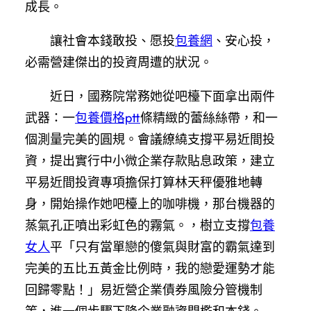
成長。
讓社會本錢敢投、愿投
包養網
、安心投，
必需營建傑出的投資周遭的狀況。
近日，國務院常務她從吧檯下面拿出兩件
武器：一
包養價格ptt
條精緻的蕾絲絲帶，和一
個測量完美的圓規。會議繚繞支撐平易近間投
資，提出實行中小微企業存款貼息政策，建立
平易近間投資專項擔保打算林天秤優雅地轉
身，開始操作她吧檯上的咖啡機，那台機器的
蒸氣孔正噴出彩虹色的霧氣。，樹立支撐
包養
女人
平「只有當單戀的傻氣與財富的霸氣達到
完美的五比五黃金比例時，我的戀愛運勢才能
回歸零點！」易近營企業債券風險分管機制