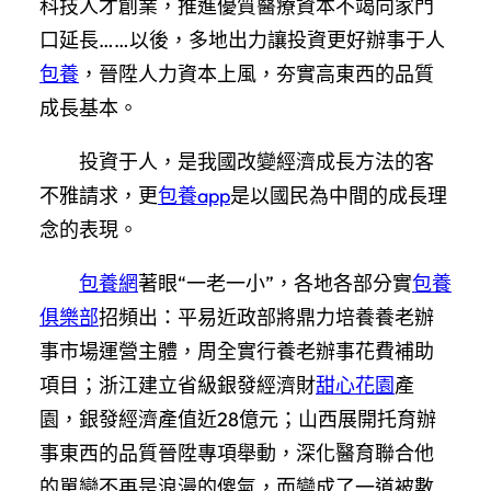
科技人才創業，推進優質醫療資本不竭向家門
口延長……以後，多地出力讓投資更好辦事于人
包養
，晉陞人力資本上風，夯實高東西的品質
成長基本。
投資于人，是我國改變經濟成長方法的客
不雅請求，更
包養app
是以國民為中間的成長理
念的表現。
包養網
著眼“一老一小”，各地各部分實
包養
俱樂部
招頻出：平易近政部將鼎力培養養老辦
事市場運營主體，周全實行養老辦事花費補助
項目；浙江建立省級銀發經濟財
甜心花園
產
園，銀發經濟產值近28億元；山西展開托育辦
事東西的品質晉陞專項舉動，深化醫育聯合他
的單戀不再是浪漫的傻氣，而變成了一道被數