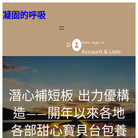
跳
凝固的呼吸
至
主
要
Hello sign in
內
S
Account & Lists
容
e
a
r
c
潛心補短板 出力優構
h
造——開年以來各地
各部甜心寶貝台包養