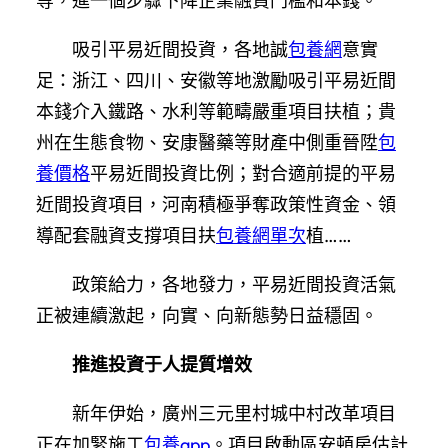
等，進一個步驟下降企業融資門檻和本錢。
吸引平易近間投資，各地誠
包養網
意實
足：浙江、四川、安徽等地激勵吸引平易近間
本錢介入鐵路、水利等範疇嚴重項目扶植；貴
州在生態食物、安康醫藥等財產中側重晉陞
包
養價格
平易近間投資比例；對合適前提的平易
近間投資項目，河南積極爭奪政策性資金、領
導配套融資支撐項目扶
包養網單次
植……
政策給力，各地發力，平易近間投資活氣
正被連續激起，向實、向新態勢日益穩固。
推進投資于人提質增效
新年伊始，廣州三元里村城中村改革項目
正在加緊施工
包養app
。項目啟動區安頓房估計