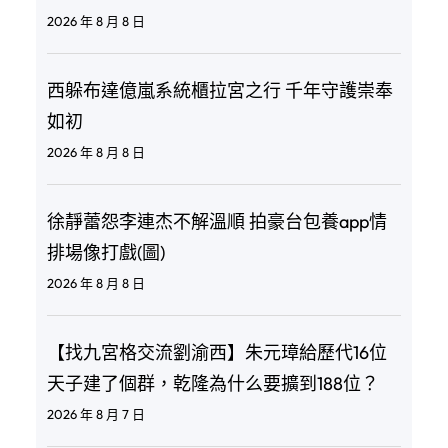
2026 年 8 月 8 日
西躲布達億嵐系統櫃拉宮之行 千年守護崇奉
如初
2026 年 8 月 8 日
徐靜蕾怨李連杰不解溫順 拍豪台包養app情
排場像打戲(圖)
2026 年 8 月 8 日
【找九宮格交流劉渝西】朱元璋給歷代16位
天子建了個群，乾隆為什么要擴到188位？
2026 年 8 月 7 日