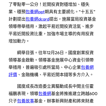
了零點零一公分！近間投資對穩增加、穩失
業、穩預
包養網ppt
期具有主要感化。“十五五”
計劃提出
包養網dcard
提出，施展當局投資基金
領導帶舉措用，激起平易近間投資活氣、進步
平易近間投資比重，加強市場主導的有用投資
增加動力。
綱舉目張。往年12月26日，國度創業投資
領導基金啟動。領導基金施展中心資金引領帶
舉措用，普遍吸引處所當局、中心企業
包養網
評價
、金融機構、平易近間本錢等多方介入。
國度成長改造委立異驅動成長中間主任霍
福鵬表現，領導
包養網
基金將推進建立跨越600
只子
包養故事
基金，辦事新興財產和將來財產