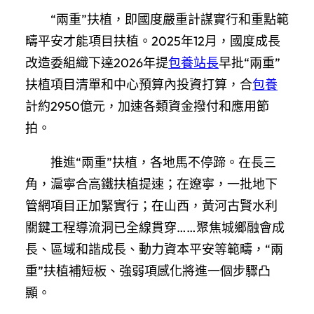
“兩重”扶植，即國度嚴重計謀實行和重點範
疇平安才能項目扶植。2025年12月，國度成長
改造委組織下達2026年提
包養站長
早批“兩重”
扶植項目清單和中心預算內投資打算，合
包養
計約2950億元，加速各類資金撥付和應用節
拍。
推進“兩重”扶植，各地馬不停蹄。在長三
角，滬寧合高鐵扶植提速；在遼寧，一批地下
管網項目正加緊實行；在山西，黃河古賢水利
關鍵工程導流洞已全線貫穿……聚焦城鄉融會成
長、區域和諧成長、動力資本平安等範疇，“兩
重”扶植補短板、強弱項感化將進一個步驟凸
顯。