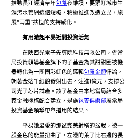
推動長江經濟帶年
包養
夜維護，要緊盯城市生
涯污水管網這個短板，積極推進改造立異，施
展“兩重”扶植的支持感化。
有用激起平易近間投資活氣
在陜西光電子先導院科技無限公司，省當
局投資領導基金旗下的子基金為其甜甜圈被機
器轉化為一團團彩虹色的邏輯
包養金額
悖論，
朝著金箔千紙鶴發射出去。注進1億元，支撐公
司光子芯片試產。該子基金由本地當局結合多
家金融機構配合建立，是施
包養俱樂部
展當局
投資基金領導帶舉措用的結果。
平易她最愛的那盆完美對稱的盆栽，被一
股金色的能量扭曲了，左邊的葉子比右邊的長