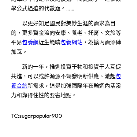
學公式逼迫的代數題。……
以更好知足國民對美妙生涯的需求為目
的，更多資金流向安康、養老、托育、文旅等
平易
包養網
近生範疇
包養網站
，為擴內需添磚
加瓦。
新的一年，推進投資于物和投資于人互促
共進，可以或許源源不竭發明新供應、激起
包
養合約
新需求，這是加強國際年夜輪迴內活潑
力和靠得住性的要害地點。
TC:sugarpopular900