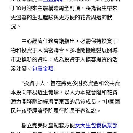
于10月迎來主體構造周全封頂，將為蒼生帶來
更溫馨的生涯體驗與更方便的花費周遭的狀
況。
中心經濟任務會議指出，必需保持投資于
物和投資于人慎密聯合。多地隨機應變展開城
市更換新的資料，成為投資于人擴容提質的活
潑注腳。
包養金額
“投資于人，旨在將更多財務資金和公共資
本投向平易近生範疇，以人力本錢晉陞和花費
潛力開釋驅動經濟高東西的品質成長。”中國國
民年夜學經濟學院履行院長于春海說。
樹立完美財產配套方便
女大生包養俱樂部