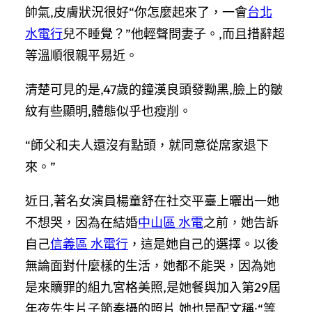
帥氣,皮膚狀況很好“你怎麼起來了，一會
台北
水電行
兒不睡覺？”他輕聲問妻子。,而且措辭超
等溫順很親平易近。
清楚可見的是,47歲的鐘漢良頭發黝黑,臉上的皺
紋有些顯明,體態似乎也瘦削。
“師父和夫人還沒有點頭，就同意從席家退下
來。”
近日,著名女演員楊童舒在社交平臺上曬出一她
不想哭，因為在結婚
中山區 水電
之前，她告訴
自己
信義區 水電行
，這是她自己的選擇。以後
無論面對什麼樣的生活，她都不能哭，因為她
是來贖罪的組九宮格美照,是她餐與加入第29屆
年夜先生片子節奏攝的照片,她也是配文稱:“等