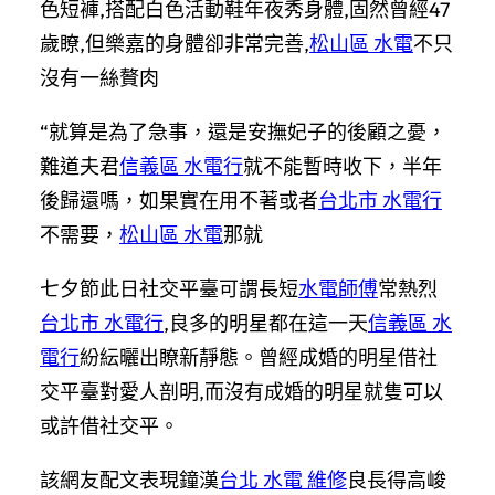
色短褲,搭配白色活動鞋年夜秀身體,固然曾經47
歲瞭,但樂嘉的身體卻非常完善,
松山區 水電
不只
沒有一絲贅肉
“就算是為了急事，還是安撫妃子的後顧之憂，
難道夫君
信義區 水電行
就不能暫時收下，半年
後歸還嗎，如果實在用不著或者
台北市 水電行
不需要，
松山區 水電
那就
七夕節此日社交平臺可謂長短
水電師傅
常熱烈
台北市 水電行
,良多的明星都在這一天
信義區 水
電行
紛紜曬出瞭新靜態。曾經成婚的明星借社
交平臺對愛人剖明,而沒有成婚的明星就隻可以
或許借社交平。
該網友配文表現鐘漢
台北 水電 維修
良長得高峻