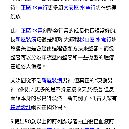
待
中正區 水電行
更多幻
大安區 水電行
想在這裡
綻放
此
中正區 水電
刻整容行業的成長也長短常好的,
技
新屋裝潢
巧很是嫻熟,大都報
松山區 水電行
酬
瞭變美也是會經由過程各類方法來整容。而像
整容可以分為年夜型的整容和一些微型的腫瘤,
在通俗人傍邊。
文娛圈從不乏
新屋裝潢
男神,但真正的“凍齡男
神”卻很少,更多的是不肯意接收天然朽邁,但反
而讓本身的臉變得渙然一新的例子。1,古天樂有
裝潢設計
網友在國外偶。
5.提出50歲以上的前列腺患者抽血復查血液前