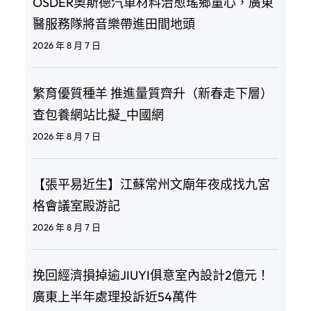
OSDER奧斯德汽車材料治愈瑤鄉童心，廣東
醫服務隊將音樂帶進田間地頭
2026 年 8 月 7 日
繁育優質種羊 推進量質齊升（新春走下層）
查包養網站比擬_中國網
2026 年 8 月 7 日
【張平易近生】江蘇常州文廟年夜成找九宮
格會議室殿游記
2026 年 8 月 7 日
挽回經濟損掉逾JIUYI俱意室內設計2億元！
廣東上半年處理投訴近54萬件