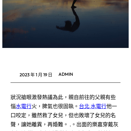
ADMIN
2023 年 1 月 19 日
狀況搶眼激發熱議為此，親自前往的父親有些
惱
水電行
火，脾氣也很固執。
台北 水電行
他一
口咬定，雖然救了女兒，但也敗壞了女兒的名
聲，讓她離異，再婚難。 .。出面的樂嘉穿戴灰