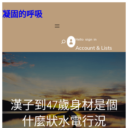
跳
凝固的呼吸
至
主
要
Hello sign in
內
S
Account & Lists
容
e
a
r
c
h
漢子到47歲身材是個
什麼狀水電行況