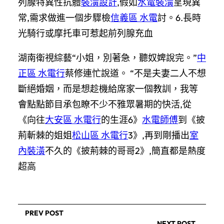
列腺特異性抗體
裝潢設計
,假如
水電裝潢
呈現異
常,需求做進一個步驟檢
信義區 水電
討。6.長時
光騎行或摩托車可惹起前列腺充血
湖南衛視綜藝“小姐，別著急，聽奴婢說完。”
中
正區 水電行
蔡修連忙說道。 “不是夫妻二人不想
斷絕婚姻，而是想趁機給席家一個教訓，我等
會點點節目承包瞭不少不雅眾暑期的快活,從
《向往
大安區 水電行
的生涯6》
水電師傅
到《披
荊斬棘的姐姐
松山區 水電行
3》,再到剛播出
室
內裝潢
不久的《披荊棘的哥哥2》,簡直都是熱度
超高
PREV POST
NEXT POST