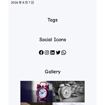
2026 年 8 月 7 日
Tags
Social Icons
Facebook
Instagram
LinkedIn
X
WhatsApp
Gallery