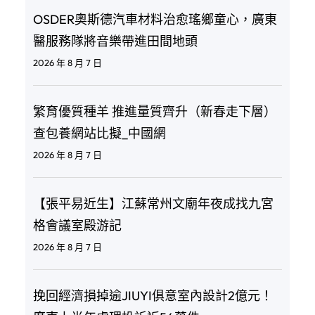
OSDER奧斯德汽車材料治愈瑤鄉童心，廣東
醫服務隊將音樂帶進田間地頭
2026 年 8 月 7 日
繁育優質種羊 推進量質齊升（新春走下層）
查包養網站比擬_中國網
2026 年 8 月 7 日
【張平易近生】江蘇常州文廟年夜成找九宮
格會議室殿游記
2026 年 8 月 7 日
挽回經濟損掉逾JIUYI俱意室內設計2億元！