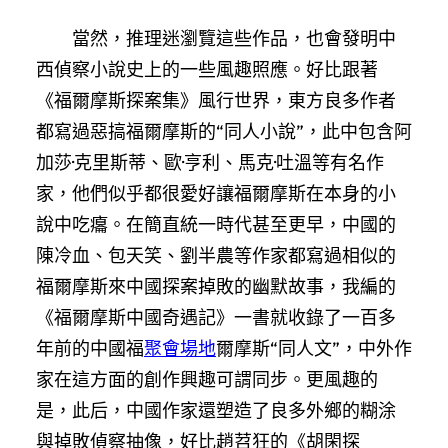
當然，推理迷瀏覽這些作品，也會發明中
西偵察小說史上的一些風趣照應。好比跟著
《福爾摩斯探案集》風行世界，東方良多作者
都寫過惡搞福爾摩斯的“同人小說”，此中包含阿
加莎·克里斯蒂、歐·亨利、馬克·吐溫等有名作
家，他們似乎都很愛好讓福爾摩斯在本身的小
說中吃癟。在簡直統一時代甚至更早，中國的
陳冷血、包天笑、劉半農等作家都寫過相似的
福爾摩斯來中國探案掉敗的幽默故事，我編的
《福爾摩斯中國奇遇記》一書就收錄了一百多
年前的中國福
聚會場地
爾摩斯“同人文”，中外作
家在這方面的創作興趣可謂同步。更風趣的
是，此后，中國作家還塑造了良多外鄉的糊涂
與掉敗偵察抽像，好比趙苕狂的《胡閑探