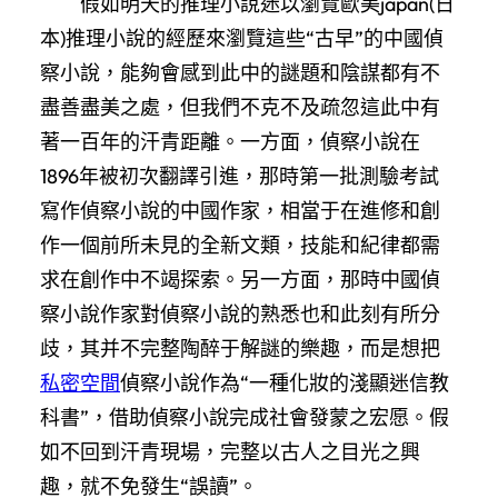
假如明天的推理小說迷以瀏覽歐美japan(日
本)推理小說的經歷來瀏覽這些“古早”的中國偵
察小說，能夠會感到此中的謎題和陰謀都有不
盡善盡美之處，但我們不克不及疏忽這此中有
著一百年的汗青距離。一方面，偵察小說在
1896年被初次翻譯引進，那時第一批測驗考試
寫作偵察小說的中國作家，相當于在進修和創
作一個前所未見的全新文類，技能和紀律都需
求在創作中不竭探索。另一方面，那時中國偵
察小說作家對偵察小說的熟悉也和此刻有所分
歧，其并不完整陶醉于解謎的樂趣，而是想把
私密空間
偵察小說作為“一種化妝的淺顯迷信教
科書”，借助偵察小說完成社會發蒙之宏愿。假
如不回到汗青現場，完整以古人之目光之興
趣，就不免發生“誤讀”。