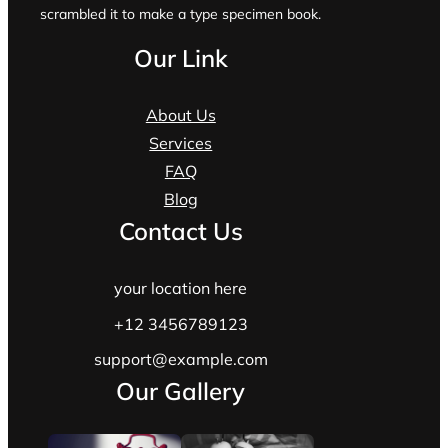
scrambled it to make a type specimen book.
Our Link
About Us
Services
FAQ
Blog
Contact Us
your location here
+12 3456789123
support@example.com
Our Gallery