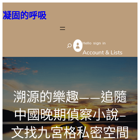
跳
凝固的呼吸
至
主
要
Hello sign in
內
S
Account & Lists
容
e
a
r
c
溯源的樂趣——追隨
h
中國晚期偵察小說–
文找九宮格私密空間