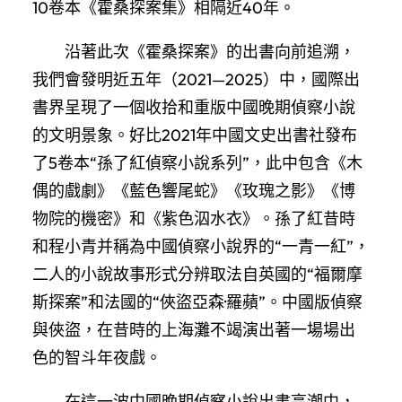
10卷本《霍桑探案集》相隔近40年。
沿著此次《霍桑探案》的出書向前追溯，
我們會發明近五年（2021—2025）中，國際出
書界呈現了一個收拾和重版中國晚期偵察小說
的文明景象。好比2021年中國文史出書社發布
了5卷本“孫了紅偵察小說系列”，此中包含《木
偶的戲劇》《藍色響尾蛇》《玫瑰之影》《博
物院的機密》和《紫色泅水衣》。孫了紅昔時
和程小青并稱為中國偵察小說界的“一青一紅”，
二人的小說故事形式分辨取法自英國的“福爾摩
斯探案”和法國的“俠盜亞森·羅蘋”。中國版偵察
與俠盜，在昔時的上海灘不竭演出著一場場出
色的智斗年夜戲。
在這一波中國晚期偵察小說出書高潮中，