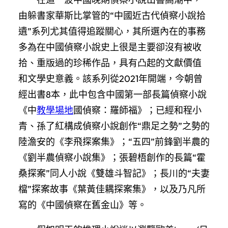
由躲書家華斯比掌管的“中國近古代偵察小說拾
遺”系列尤其值得追蹤關心，其所選內在的事務
多為在中國偵察小說史上很是主要卻沒有被收
拾、重版過的珍稀作品，具有凸起的文獻價值
和文學史意義。該系列從2021年開端，今朝曾
經出書8本，此中包含中國第一部長篇偵察小說
《中
教學場地
國偵察：羅師福》；已經和程小
青、孫了紅構成偵察小說創作“鼎足之勢”之勢的
陸澹安的《李飛探案集》；“五四”前鋒劉半農的
《劉半農偵察小說集》；張碧梧創作的長篇“霍
桑探案”同人小說《雙雄斗智記》；長川的“夫妻
檔”探案故事《葉黃佳耦探案集》，以及乃凡所
寫的《中國偵察在舊金山》等。