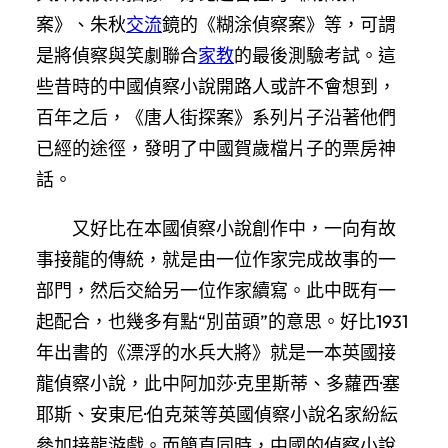
案》、朱秋
交流
鏡的《糊涂偵察案》等，可謂
是將偵察與笑劇聯合
家教
的最後測驗考試。這
些昔時的中國偵察小說開路人或許不會想到，
百年之后，《唐人街探案》系列片子沿著他們
已經的途徑，發明了中國賀歲檔片子的票房神
話。
又好比在本國偵察小說創作中，一向有故
事接龍的傳統，就是由一位作家完成故事的一
部門，然后交給另一位作家續寫。此中既有一
起配合，也幾多有點“別苗頭”的意思。好比1931
年出書的《漂浮的水兵大將》就是一本英國接
龍偵察小說，此中阿加莎·克里斯蒂、多蘿西·塞
耶斯、安東尼·伯克萊等英國偵察小說名家紛紜
參加接龍游戲。而簡直同時，中國的偵察小說