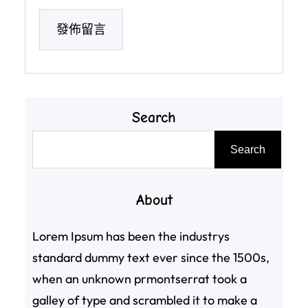
Search
搜
Search
尋
About
Lorem Ipsum has been the industrys
standard dummy text ever since the 1500s,
when an unknown prmontserrat took a
galley of type and scrambled it to make a