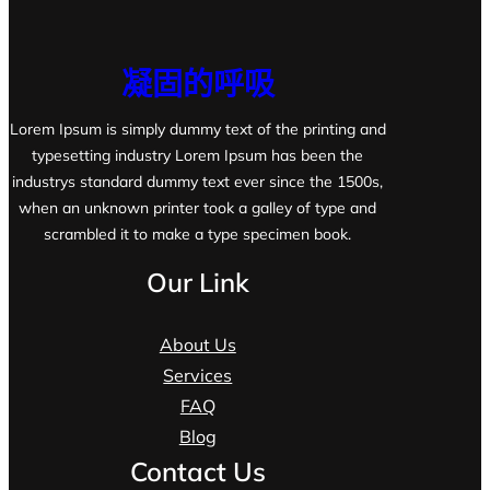
凝固的呼吸
Lorem Ipsum is simply dummy text of the printing and
typesetting industry Lorem Ipsum has been the
industrys standard dummy text ever since the 1500s,
when an unknown printer took a galley of type and
scrambled it to make a type specimen book.
Our Link
About Us
Services
FAQ
Blog
Contact Us