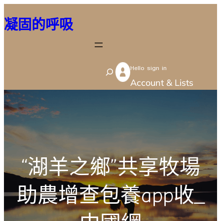
跳
凝固的呼吸
至
主
要
Hello sign in
內
S
Account & Lists
容
e
a
r
c
h
“湖羊之鄉”共享牧場
助農增查包養app收_