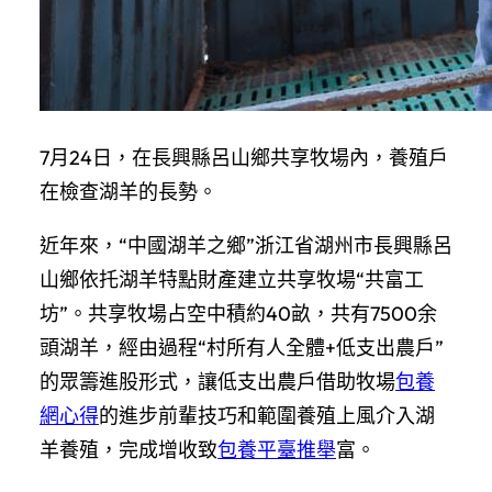
7月24日，在長興縣呂山鄉共享牧場內，養殖戶
在檢查湖羊的長勢。
近年來，“中國湖羊之鄉”浙江省湖州市長興縣呂
山鄉依托湖羊特點財產建立共享牧場“共富工
坊”。共享牧場占空中積約40畝，共有7500余
頭湖羊，經由過程“村所有人全體+低支出農戶”
的眾籌進股形式，讓低支出農戶借助牧場
包養
網心得
的進步前輩技巧和範圍養殖上風介入湖
羊養殖，完成增收致
包養平臺推舉
富。