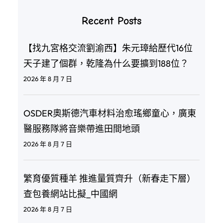
Recent Posts
【找九宮格交流劉渝西】朱元璋給歷代16位
天子建了個群，乾隆為什么要擴到188位？
2026 年 8 月 7 日
OSDER奧斯德汽車材料治愈瑤鄉童心，廣東
醫服務隊將音樂帶進田間地頭
2026 年 8 月 7 日
繁育優質種羊 推進量質齊升（新春走下層）
查包養網站比擬_中國網
2026 年 8 月 7 日