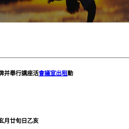
牌并舉行講座活
會議室出租
動
玄月廿旬日乙亥