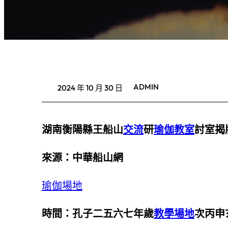
ADMIN
2024 年 10 月 30 日
湖南衡陽縣王船山
交流
研
瑜伽教室
討室揭
來源：中華船山網
瑜伽場地
時間：孔子二五六七年歲
教學場地
次丙申