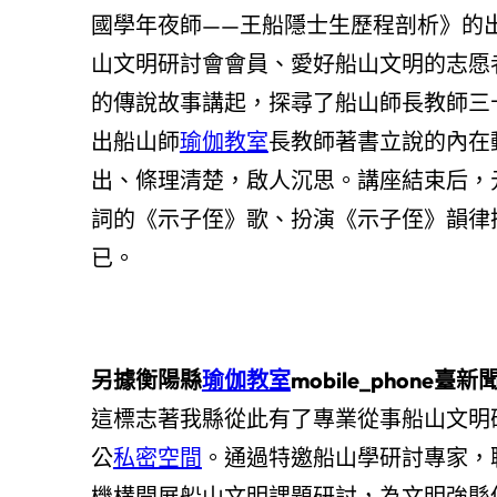
國學年夜師——王船隱士生歷程剖析》的
山文明研討會會員、愛好船山文明的志愿
的傳說故事講起，探尋了船山師長教師三
出船山師
瑜伽教室
長教師著書立說的內在
出、條理清楚，啟人沉思。講座結束后，
詞的《示子侄》歌、扮演《示子侄》韻律
已。
另
據衡陽縣
瑜伽教室
mobile_phone臺新
這標志著我縣從此有了專業從事船山文明
公
私密空間
。通過特邀船山學研討專家，
機構開展船山文明課題研討，為文明強縣