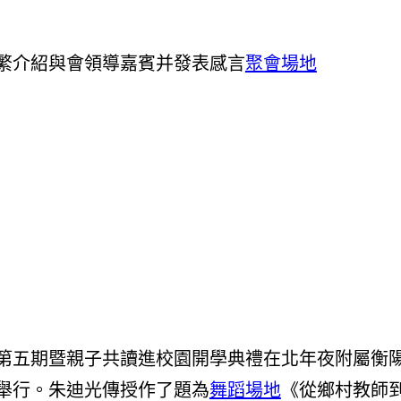
繁介紹與會領導嘉賓并發表感言
聚會場地
第五期暨親子共讀進校園開學典禮在北年夜附屬衡
舉行。朱迪光傳授作了題為
舞蹈場地
《從鄉村教師