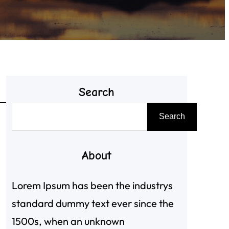
Search
搜
Search
尋
About
Lorem Ipsum has been the industrys
standard dummy text ever since the
1500s, when an unknown