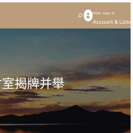
Hello sign in
S
Account & Lists
e
a
r
c
h
討室揭牌并舉