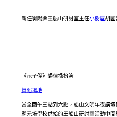
新任衡陽縣王船山研討室主任
小樹屋
胡國
《示子侄》韻律操扮演
舞蹈場地
當全國午三點到六點，船山文明年夜講壇
縣元培學校供給的王船山研討室活動中間