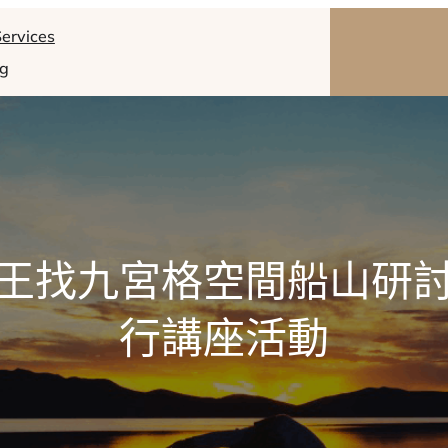
ervices
og
王找九宮格空間船山研
行講座活動