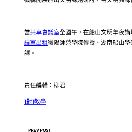
當
共享會議室
全國午，在船山文明年夜講
議室出租
衡陽師范學院傳授、湖南船山學
課。
責任編輯：柳君
1對1教學
PREV POST