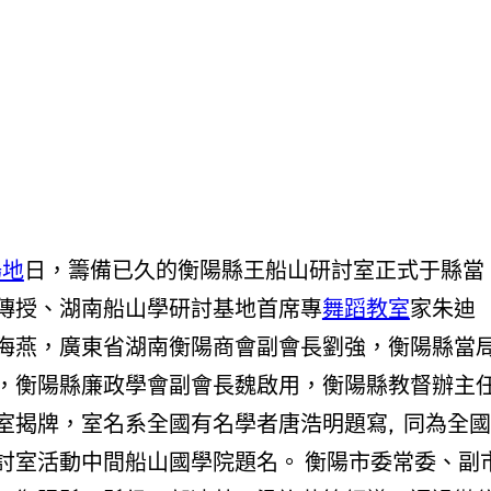
場地
日，籌備已久的衡陽縣王船山研討室正式于縣當
傳授、湖南船山學研討基地首席專
舞蹈教室
家朱迪
海燕，廣東省湖南衡陽商會副會長劉強，衡陽縣當
，衡陽縣廉政學會副會長魏啟用，衡陽縣教督辦主
室揭牌，室名系全國有名學者唐浩明題寫, 同為全國
討室活動中間船山國學院題名。 衡陽市委常委、副