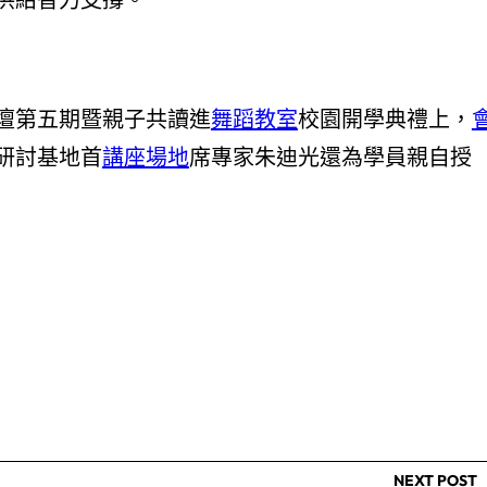
壇第五期暨親子共讀進
舞蹈教室
校園開學典禮上，
研討基地首
講座場地
席專家朱迪光還為學員親自授
NEXT POST