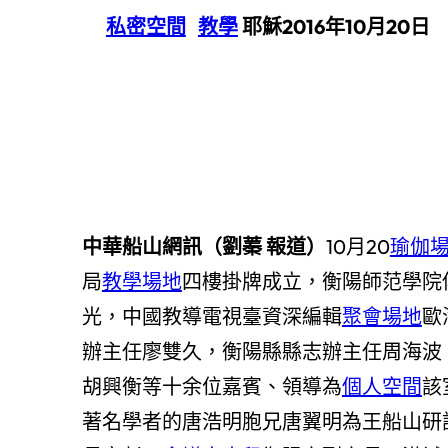
私密空間
教學
耶穌2016年10月20日
中華船山網訊（劉蓁 報道）
10月20
瑜伽
局
教學場地
四樓掛牌成立，衡陽師范學院
光，中國教導電視臺資深編輯
聚會場地
歐
辦主任廖雙久，衡陽縣縣志辦主任周海波
胡興衡等十余位嘉賓、領導為
個人空間
該
著名學者的唐浩明胞兄唐翼明為王船山研