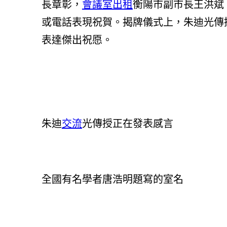
長章彰，
會議室出租
衡陽市副市長王洪斌
或電話表現祝賀。揭牌儀式上，朱迪光傳
表達傑出祝愿。
朱迪
交流
光傳授正在發表感言
全國有名學者唐浩明題寫的室名