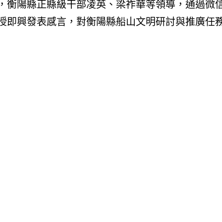
，衡陽縣正縣級干部凌英、梁祚華等領導，通過微
授即興發表感言，對衡陽縣船山文明研討與推廣任