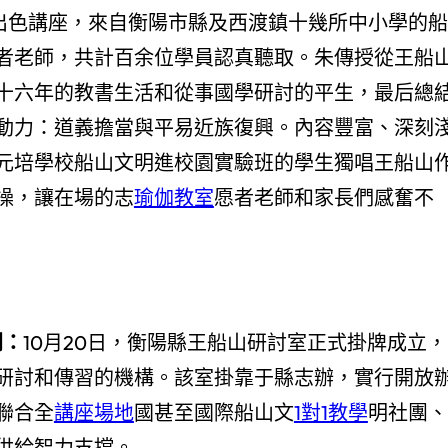
出色講座，來自衡陽市縣及西渡鎮十幾所中小學的船
者老師，共計百余位學員認真聽取。朱傳授從王船
十六年的教書生活和從事國學研討的平生，最后總
動力：道義擔當與平易近族復興。內容豐富、深刻
元培學校船山文明進校園實驗班的學生獨唱王船山
操，讓在場的志
瑜伽教室
愿者老師和家長們感奮不
聞：
10月20日，衡陽縣王船山研討室正式掛牌成立，
研討和傳習的機構。該室掛靠于縣志辦，實行開放
聯合全
講座場地
國甚至國際船山文
1對1教學
明社團、
供給智力支撐。