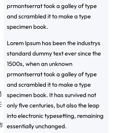
prmontserrat took a galley of type
and scrambled it to make a type
specimen book.
Lorem Ipsum has been the industrys
standard dummy text ever since the
1500s, when an unknown
prmontserrat took a galley of type
and scrambled it to make a type
局
specimen book. It has survived not
任
only five centuries, but also the leap
into electronic typesetting, remaining
市
essentially unchanged.