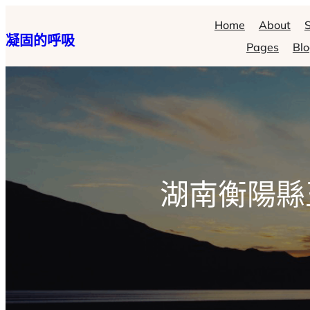
跳
Home
About
S
凝固的呼吸
至
Pages
Bl
主
要
內
容
湖南衡陽縣