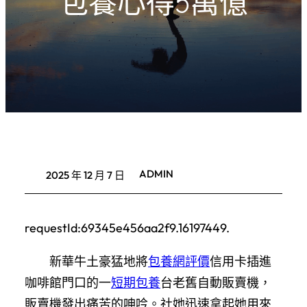
包養心得5萬億
ADMIN
2025 年 12 月 7 日
requestId:69345e456aa2f9.16197449.
新華牛土豪猛地將
包養網評價
信用卡插進
咖啡館門口的一
短期包養
台老舊自動販賣機，
販賣機發出痛苦的呻吟。社她迅速拿起她用來