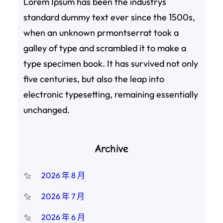
Lorem Ipsum has been the industrys
standard dummy text ever since the 1500s,
when an unknown prmontserrat took a
galley of type and scrambled it to make a
type specimen book. It has survived not only
five centuries, but also the leap into
electronic typesetting, remaining essentially
unchanged.
Archive
2026 年 8 月
2026 年 7 月
2026 年 6 月