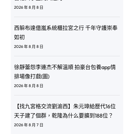
2026 年 8 月 8 日
西躲布達億嵐系統櫃拉宮之行 千年守護崇奉
如初
2026 年 8 月 8 日
徐靜蕾怨李連杰不解溫順 拍豪台包養app情
排場像打戲(圖)
2026 年 8 月 8 日
【找九宮格交流劉渝西】朱元璋給歷代16位
天子建了個群，乾隆為什么要擴到188位？
2026 年 8 月 7 日