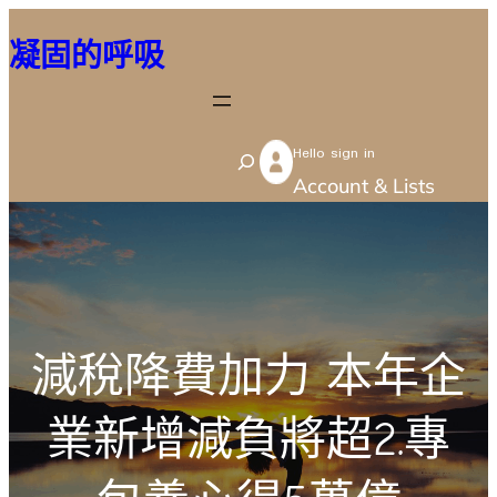
跳
凝固的呼吸
至
主
要
Hello sign in
內
S
Account & Lists
容
e
a
r
c
h
減稅降費加力 本年企
業新增減負將超2.專