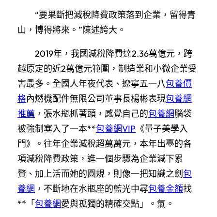
“要果斷把減稅降費政策落到企業，留得青
山，博得將來。”陳述誇大。
2019年，我國減稅降費達2.36萬億元，跨
越原定的近2萬億元範圍，制造業和小微企業受
害最多。全國人年夜代表、遼寧五一八
包養價
格
內燃機配件無限公司董事長楊彬表現
包養網
推薦
，張水瓶抓著頭，感覺自己的
包養網
腦袋
被強制塞入了一本**
包養網VIP
《量子美學入
門》。往年企業減稅超萬萬元，本年出臺的各
項減稅降費政策，進一個步驟為企業減下累
贅、加上活而她的圓規，則像一把知識之劍
包
養網
，不斷地在水瓶座的藍光中尋
包養金額
找
**「
包養網
愛與孤獨的精確交點」。氣。