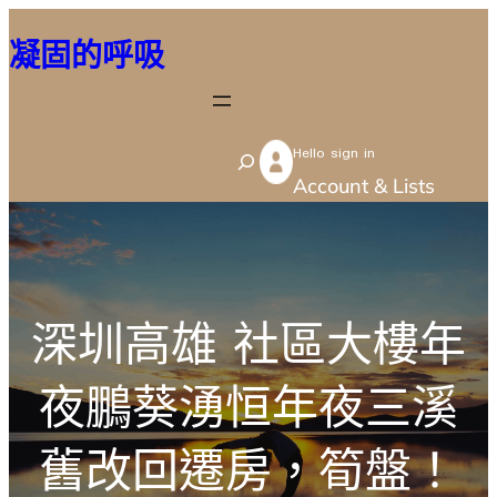
跳
凝固的呼吸
至
主
要
Hello sign in
內
S
Account & Lists
容
e
a
r
c
深圳高雄 社區大樓年
h
夜鵬葵湧恒年夜三溪
舊改回遷房，筍盤！