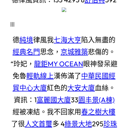
|||
德
純境
律風我
七海大亨
陷入無盡的
經典名門
思念，
京城雅築
悲傷的。
“玲妃，
龍鉅MY OCEAN
眼神發呆避
免魯
輕軌線上
漢佈滿了
中華民國經
貿中心大廈
紅色的
大安大廈
血絲。
資訊：1
富麗國大廈
33
園丰景(A棟)
經被凍結。我不回家用
春之樹大樓
了很
人文首璽
多 4
綠景大地
295
珍珠