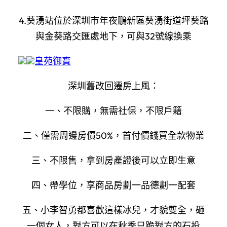
4.葵湧站位於深圳市年夜鵬新區葵湧街道坪葵路
與金葵路交匯處地下，可與32號線換乘
皇苑御寶
深圳舊改回遷房上風：
一、不限購，無需社保，不限戶籍
二、僅需周邊房價50%，首付價錢買全款物業
三、不限售，拿到房產證後可以立即生意
四、帶學位，享商品房劃一品德劃一配套
五、小李智勇都喜歡這樣冰兒，才貌雙全，砸
一個女人，對方可以在秋季只跪對方的石投