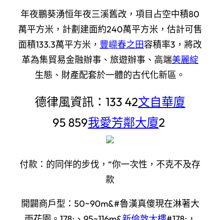
年夜鵬葵湧恒年夜三溪舊改，項目占空中積80
萬平方米，計劃建面約240萬平方米，估計可售
面積133.3萬平方米，
豐嶸春之田
容積率3，將改
革為集貿易金融辦事、旅遊辦事、高端
美麗綻
生態、財產配套於一體的古代化新區。
德律風資訊：133 42
文自華廈
95 859
我愛芳鄰大廈
2
付款：的同伴的步伐，“你一次性，不克不及存
款
開闢商戶型：50~90m&#魯漢真傻現在淋著大
雨花園。178;、95~116m&
新倫敦大樓
#178;，