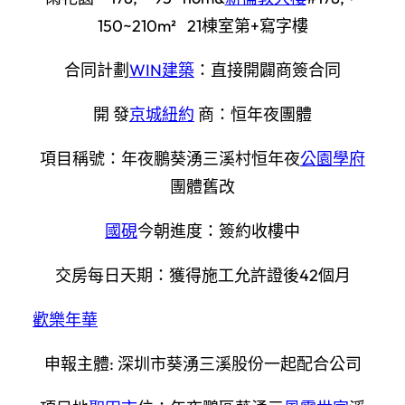
150~210m² 21棟室第+寫字樓
合同計劃
WIN建築
：直接開闢商簽合同
開 發
京城紐約
商：恒年夜團體
項目稱號：年夜鵬葵湧三溪村恒年夜
公園學府
團體舊改
國硯
今朝進度：簽約收樓中
交房每日天期：獲得施工允許證後42個月
歡樂年華
申報主體: 深圳市葵湧三溪股份一起配合公司