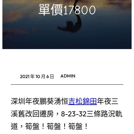
單價17800
ADMIN
2021 年 10 月 6 日
深圳年夜鵬葵湧恒
吉松錦田
年夜三
溪舊改回遷房，8-23-32三條路況軌
道，筍盤！筍盤！筍盤！