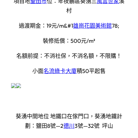
項目地
聖田市
位：年夜鵬區葵湧三
風雲世家
溪
村
過渡期金：19元/m&#1
雄崗花園美術館
78;
裝修抵償：500元/m²
名額前提：不消社保，不消名額，不限購！
小面
名流綠卡大廈
積50平起售
葵湧中間地位 地鐵口在傢門口，葵湧地鐵計
劃：鹽田8號—2
德川
3號—32號 坪山