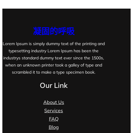
凝固的呼吸
Lorem Ipsum is simply dummy text of the printing and
typesetting industry Lorem Ipsum has been the
industrys standard dummy text ever since the 1500s,
when an unknown printer took a galley of type and
scrambled it to make a type specimen book.
Our Link
About Us
Services
FAQ
Blog