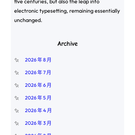
five centuries, but also the leap into
electronic typesetting, remaining essentially
unchanged.
Archive
2026 年 8 月
2026 年 7 月
2026 年 6 月
2026 年 5 月
2026 年 4 月
2026 年 3 月