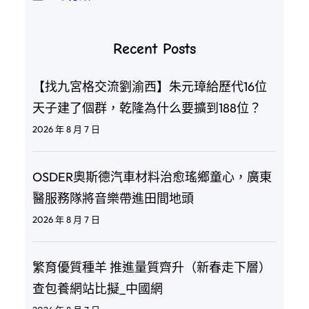
Recent Posts
【找九宮格交流劉渝西】朱元璋給歷代16位
天子建了個群，乾隆為什么要擴到188位？
2026 年 8 月 7 日
OSDER奧斯德汽車材料治愈瑤鄉童心，廣東
醫服務隊將音樂帶進田間地頭
2026 年 8 月 7 日
繁育優質種羊 推進量質齊升（新春走下層）
查包養網站比擬_中國網