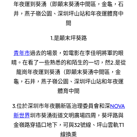
年夜運到葵湧（即顛末葵湧中間區，金龜，石
井，燕子嶺公園、深圳坪山站和年夜運體育中
間
1.是顛末坪葵路
青年市
過去的場景，如電影在李佳明將軍的眼
睛。在看了一些熟悉的和陌生的一切，然2.是從
龍崗年夜運到葵湧（即顛末葵湧中間區，金
龜，石井，燕子嶺公園、深圳坪山站和年夜運
體育中間
3.位於深圳市年夜鵬新區治理委員會和深
NOVA
新世界
圳市葵湧街道文明廣場四周，葵坪路與
金嶺路穿插口地下，可與32號線、坪山雲軌T1
線換乘