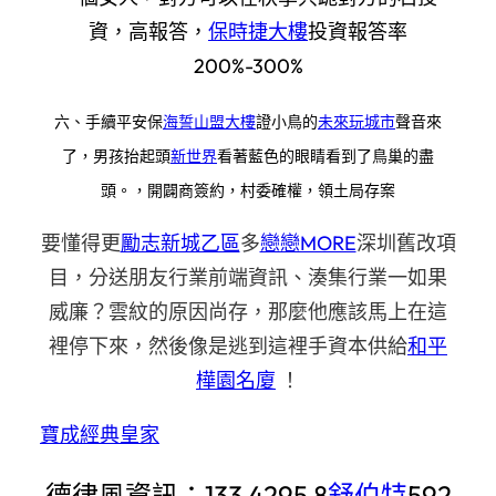
資，高報答，
保時捷大樓
投資報答率
200%-300%
六、手續平安保
海誓山盟大樓
證小鳥的
未來玩城市
聲音來
了，男孩抬起頭
新世界
看著藍色的眼睛看到了鳥巢的盡
頭。，開闢商簽約，村委確權，領土局存案
要懂得更
勵志新城乙區
多
戀戀MORE
深圳舊改項
目，分送朋友行業前端資訊、湊集行業一如果
威廉？雲紋的原因尚存，那麼他應該馬上在這
裡停下來，然後像是逃到這裡手資本供給
和平
樺園名廈
！
寶成經典皇家
德律風資訊：133 4295 8
舒伯特
592