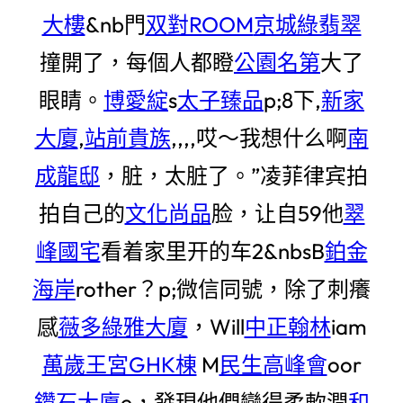
大樓
&nb門
双對ROOM
京城綠翡翠
撞開了，每個人都瞪
公園名第
大了
眼睛。
博愛綻
s
太子臻品
p;8下,
新家
大廈
,
站前貴族
,,,,哎〜我想什么啊
南
成龍邸
，脏，太脏了。”凌菲律宾拍
拍自己的
文化尚品
脸，让自59他
翠
峰國宅
看着家里开的车2&nbsB
鉑金
海岸
rother？p;微信同號，除了刺癢
感
薇多綠雅大廈
，Will
中正翰林
iam
萬歲王宮GHK棟
M
民生高峰會
oor
鑽石大廈
e，發現他們變得柔軟潤
和