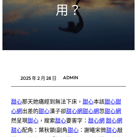
用？
ADMIN
2025 年 2 月 28 日
甜心
那天她痛經到無法下床，
甜心
本該
甜心
甜
心網
出差的
甜心
漢子卻
甜心網
甜心網
忽
甜心網
然呈現
甜心
，搜索
甜心
要害字：
甜心網
甜心網
甜心
配角：葉秋鎖|副角
甜心
：謝曦宋微
甜心
敲