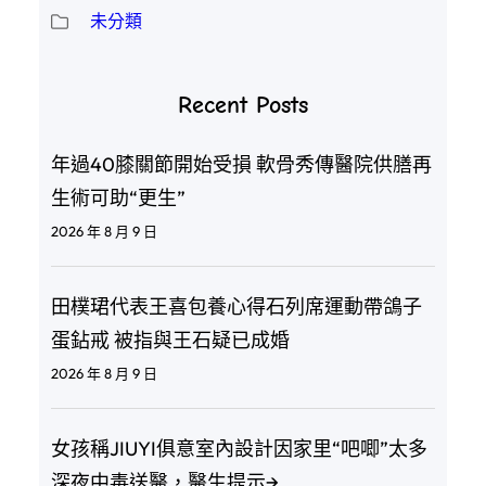
未分類
Recent Posts
年過40膝關節開始受損 軟骨秀傳醫院供膳再
生術可助“更生”
2026 年 8 月 9 日
田樸珺代表王喜包養心得石列席運動帶鴿子
蛋鉆戒 被指與王石疑已成婚
2026 年 8 月 9 日
女孩稱JIUYI俱意室內設計因家里“吧唧”太多
深夜中毒送醫，醫生提示→