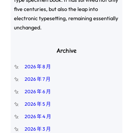
five centuries, but also the leap into
electronic typesetting, remaining essentially
unchanged.
Archive
2026 年 8 月
2026 年 7 月
2026 年 6 月
2026 年 5 月
2026 年 4 月
2026 年 3 月