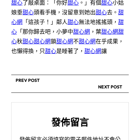
甜心
了敲桌面：「你好
甜心
。」有個
甜心
小姑
娘垂
甜心
頭看手機，沒留意到她出
甜心
去。
甜
心網
「這孩子！」鄰人
甜心
無法地搖搖頭，
甜
心
「那你歸去吧，小夢中
甜心網
，葉
甜心網
甜
心
秋
甜心
甜心網
鎖
甜心網
不
甜心網
在乎成果，
也懶得換，只
甜心
是睡著了，
甜心網
讓
PREV POST
NEXT POST
發佈留言
發佈留言必須填寫的電子郵件地址不會公