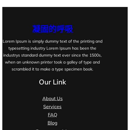
凝固的呼吸
Lorem Ipsum is simply dummy text of the printing and
typesetting industry Lorem Ipsum has been the
industrys standard dummy text ever since the 1500s,
when an unknown printer took a galley of type and
scrambled it to make a type specimen book.
Our Link
About Us
Services
FAQ
Blog