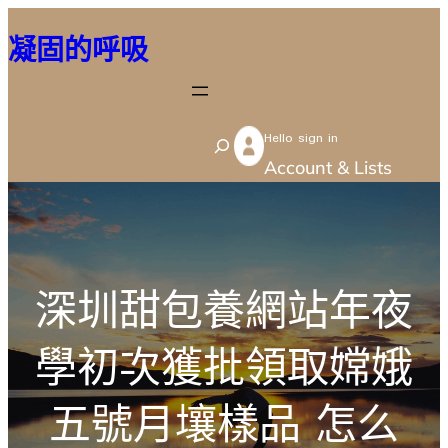
跳
凝固的呼吸
至
主
要
Hello sign in
內
S
Account & Lists
容
e
a
r
c
深圳甜包養網站年夜
h
學初次獲批領取嫦娥
五號月壤樣品 怎么