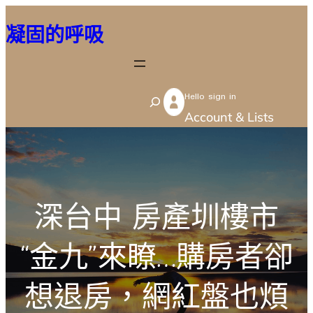
跳
凝固的呼吸
至
主
要
Hello sign in
內
S
Account & Lists
容
e
a
r
c
深台中 房產圳樓市
h
“金九”來瞭…購房者卻
想退房，網紅盤也煩