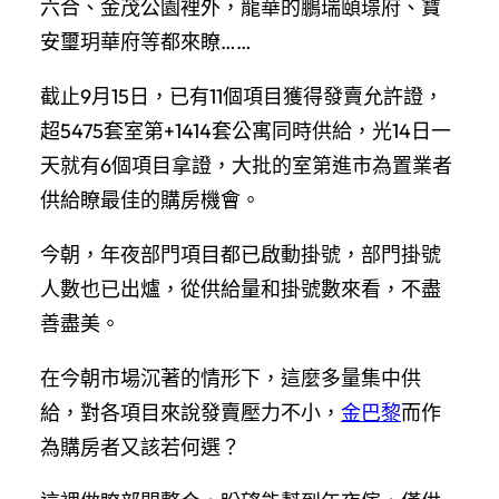
六合、金茂公園裡外，龍華的鵬瑞頤璟府、寶
安璽玥華府等都來瞭……
截止9月15日，已有11個項目獲得發賣允許證，
超5475套室第+1414套公寓同時供給，光14日一
天就有6個項目拿證，大批的室第進市為置業者
供給瞭最佳的購房機會。
今朝，年夜部門項目都已啟動掛號，部門掛號
人數也已出爐，從供給量和掛號數來看，不盡
善盡美。
在今朝市場沉著的情形下，這麼多量集中供
給，對各項目來說發賣壓力不小，
金巴黎
而作
為購房者又該若何選？