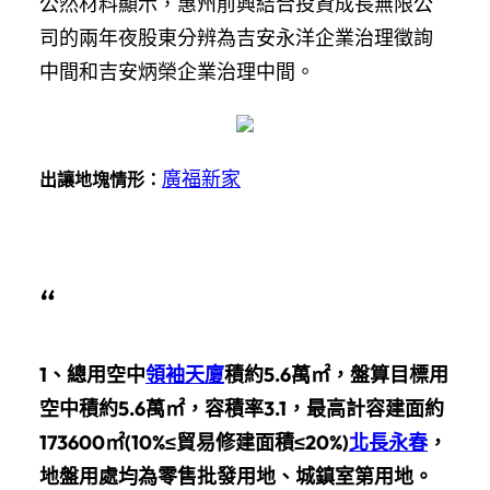
公然材料顯示，惠州前興結合投資成長無限公
司的兩年夜股東分辨為吉安永洋企業治理徵詢
中間和吉安炳榮企業治理中間。
廣福新家
出讓地塊情形：
“
1、
總用空中
領袖天廈
積約5.6萬㎡，盤算目標用
空中積約5.6萬㎡，容積率3.1，最高計容建面約
173600㎡(10%≤貿易修建面積≤20%)
北長永春
，
地盤用處均為零售批發用地、城鎮室第用地。