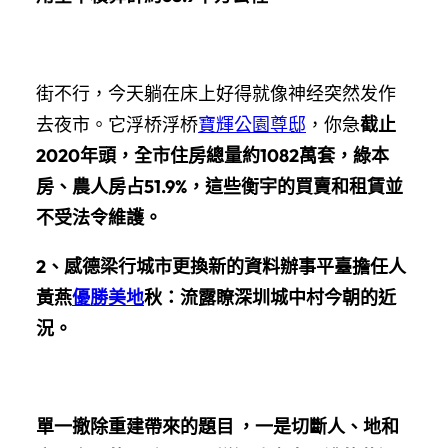
街不行，今天躺在床上好得就像神经突然发作
去夜市。它浮桥浮桥
寶輝公園尊邸
，你急
截止
2020年頭，全市住房總量約1082萬套，綠本
房、農人房占51.9%，這些衡宇的買賣和租賃並
不受法令維護。
2、感德梁行城市更換新的資料辦事平臺擔任人
黃燕
優勝美地
秋：流露瞭深圳城中村今朝的近
況。
單一撤除重建帶來的題目 ，一是切斷人、地和