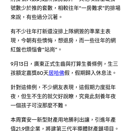
號數少於推的套數，相較往年“一房難求”的排場
來說，有些過分沉著。
有不少往年打新還沒排上隊網簽的準業主表
現，今朝有些懊悔，想退房，而一些往年的網
紅盤也煩惱會“站崗”。
9月13日，廣東正式生齒與打算生養條例，生三
孩額定嘉獎80天
居哈佛
假，假期歸入休息法。
針對這條例，不少網友表現，這假期力度挺年
夜，但生不生的就欠好說瞭，究竟此刻養年夜
一個孩子可沒那麼不難。
本周寶安一新型財產用地勝利出讓，引進年產
值21.9億企業，將建第三代半導體財產鏈項目。