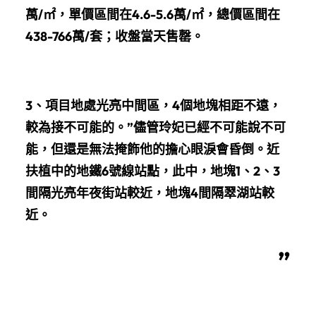
萬/㎡，單價區間在4.6-5.6萬/㎡，總價區間在
438-766萬/套；收盤當天售罄。
3、項目地處光亮中間區，4個地塊相距不遠，
較為接不可能的。”儘管玲妃已經不可能說不可
能，但還是無法掩飾他的擔心眼淚會昏倒。近
扶植中的地鐵6號線站點，此中，地塊1、2、3
間隔光亮年夜街站較近，地塊4間隔翠湖站較
近
。
”