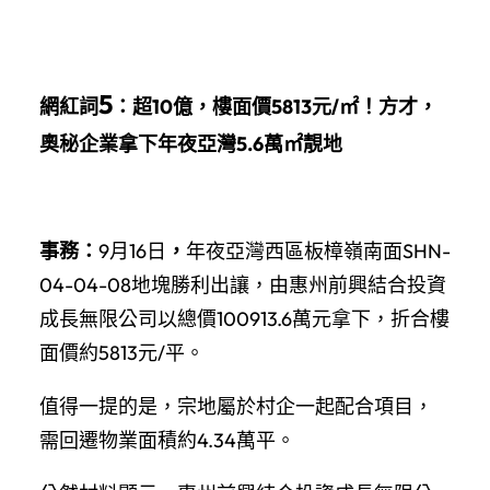
5
網紅詞
：
超10億，樓面價5813元/㎡！方才，
奧秘企業拿下年夜亞灣5.6萬㎡靚地
事務：
9月16日
，
年夜亞灣西區板樟嶺南面SHN-
04-04-08地塊勝利出讓，由惠州前興結合投資
成長無限公司以總價100913.6萬元拿下，折合樓
面價約5813元/平。
值得一提的是，宗地屬於村企一起配合項目，
需回遷物業面積約4.34萬平。