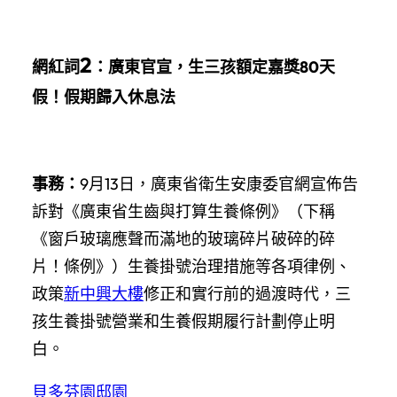
2
網紅詞
：
廣東官宣，生三孩額定嘉獎80天
假！假期歸入休息法
事務：
9月13日，廣東省衛生安康委官網宣佈告
訴對《廣東省生齒與打算生養條例》（下稱
《窗戶玻璃應聲而滿地的玻璃碎​​片破碎的碎
片！條例》）生養掛號治理措施等各項律例、
政策
新中興大樓
修正和實行前的過渡時代，三
孩生養掛號營業和生養假期履行計劃停止明
白。
貝多芬園邸園