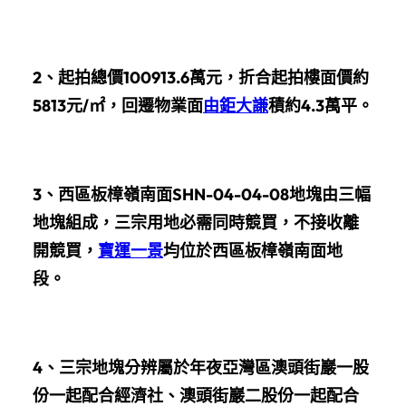
2、
起拍總價100913.6萬元，折合起拍樓面價約
5813元/㎡，回遷物業面
由鉅大謙
積約4.3萬平。
3、西區板樟嶺南面SHN-04-04-08地塊由三幅
地塊組成，三宗用地必需同時競買，不接收離
開競買，
寶運一景
均位於西區板樟嶺南面地
段。
4、三宗地塊分辨屬於年夜亞灣區澳頭街巖一股
份一起配合經濟社、澳頭街巖二股份一起配合