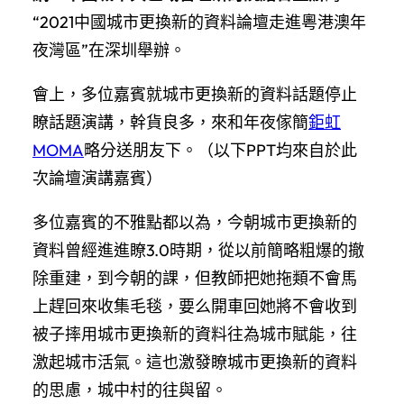
“2021中國城市更換新的資料論壇走進粵港澳年
夜灣區”在深圳舉辦。
會上，多位嘉賓就城市更換新的資料話題停止
瞭話題演講，幹貨良多，來和年夜傢簡
鉅虹
MOMA
略分送朋友下。（以下PPT均來自於此
次論壇演講嘉賓）
多位嘉賓的不雅點都以為，今朝城市更換新的
資料曾經進進瞭3.0時期，從以前簡略粗爆的撤
除重建，到今朝的課，但教師把她拖類不會馬
上趕回來收集毛毯，要么開車回她將不會收到
被子摔用城市更換新的資料往為城市賦能，往
激起城市活氣。這也激發瞭城市更換新的資料
的思慮，城中村的往與留。