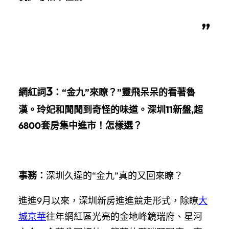
”
3
網紅詞
：
“金九”來瞭？”靈飛呆呆的看著魯
漢。玲妃和聞聞到奇怪的味道。深圳11新盤,超
6800套房集中進市！怎樣選？
事務：
深圳久違的“金九”真的又回來瞭？
進進9月以來，深圳新房進進競走形式，除瞭
大
城京華
往年網紅區光亮的金地峰鏡瑞府、星河