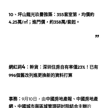
10、坪山龍光玖譽雅築：355套室第，均價約
4.25萬/㎡；進門價，約358萬/套起。
”
4
網紅詞
：
幹貨：深圳住房自有率僅23%！已有
996個舊改列進更換新的資料打算
事務：
9月10日，由
中國房地產報、中國房地產
網、中國城市與區域管理研討院結合主辦
的