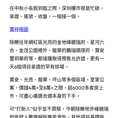
在中秋小長假到臨之際，深圳樓市很是忙碌，
拿證、搖號、收盤，一個接一個。
寶祥榕園
除瞭往年網紅區光亮的金地峰鏡瑞府、星河六
合、金茂公園裡外，龍華的鵬瑞頤璟府、寶安
璽玥華府等，都接踵取得預售允許證，更有一
天6個項目拿證的罕有排場。
寶安、光亮、龍華、坪山等多個區域，室第公
寓，價錢4萬+至8萬+之間，超6000多套房上
市，可盡心遴選合適本身的下手。
可“打新人”似乎並不買賬，今朝除瞭地步峰鏡瑞
府掛號人數跨越所推房源外，其他項目基礎掛