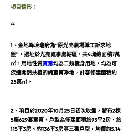
項目情形：
“
1、金地峰境瑞府為“原光亮農場職工訴求地
盤”，選址於光亮處事處轄區，共4塊總面積7萬
㎡，用地性質
寶第
均為二類棲身用地，均為可
疾速開闢扶植的純室第凈地，計容修建面積約
25萬㎡。
2、
項目於2020年10月25日初次收盤，發布2棟
5座629套室第，戶型為修建面積約93平2房、約
115平3房、約136平3房等三種戶型，均價約5.14