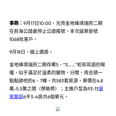
事務：
9月17日10:00，光亮金地峰境瑞府二期
在前海公證處停止公證搖號，本次誠意掛號
1068批客戶。
9月18日，線上選房。
金地峰境瑞府二期存案5、“S……“蛇和耳語的喉
嚨，似乎滿足於溫柔的獵物，分開，用舌頭一
點點舔他的6、7棟，共583套房源，單價在4.8
萬-5.5萬之間（帶裝修）；主推戶型為93-13
皇
家龍邸
6平3-4房共6個單元。