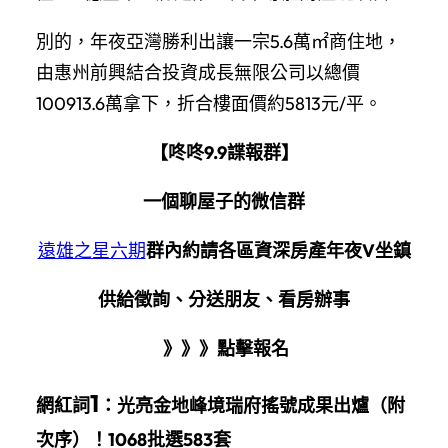
別的，年夜亞灣勝利出讓一宗5.6萬㎡商住地，
由惠州前興結合投資成長無限公司以總價
100913.6萬拿下，折合樓面價約5813元/平。
【咚咚9.9諜報群】
一個聊屋子的微信群
遠雄之星六期
群內約請各區資深房產年夜V坐鎮
供給徵詢、分送朋友、看房辦事
》》》點擊報名
1
網紅詞
：
光亮金地峰境瑞府搖號成果出爐（附
次序）！1068批選583套