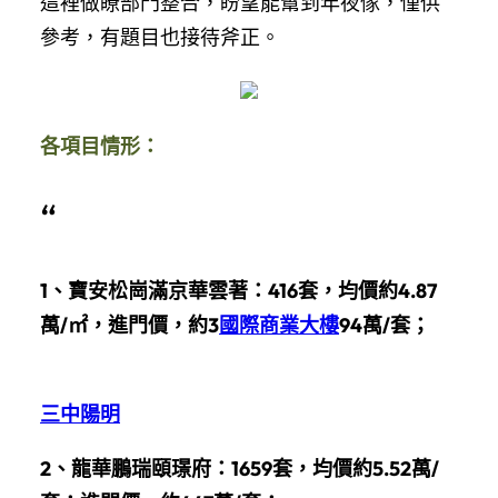
這裡做瞭部門整合，盼望能幫到年夜傢，僅供
參考，有題目也接待斧正。
各項目情形
：
“
1、
寶安松崗滿京華雲著：416套，均價約4.87
萬/㎡，進門價，約3
國際商業大樓
94萬/套；
三中陽明
2、龍華鵬瑞頤璟府：1659套，均價約5.52萬/