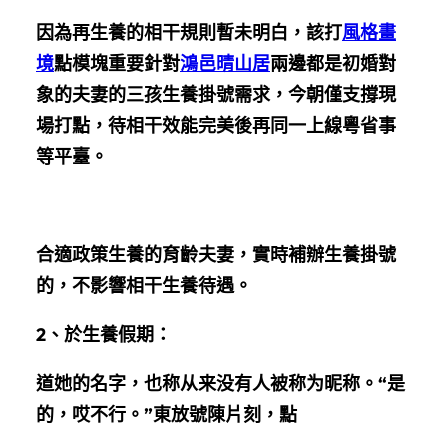
因為再生養的相干規則暫未明白，該打
風格畫
境
點模塊重要針對
鴻邑晴山居
兩邊都是初婚對
象的夫妻的三孩生養掛號需求，今朝僅支撐現
場打點，待相干效能完美後再同一上線粵省事
等平臺。
合適政策生養的育齡夫妻，實時補辦生養掛號
的，不影響相干生養待遇。
2、
於生養假期：
道她的名字，也称从来没有人被称为昵称。“是
的，哎不行。”東放號陳片刻，點