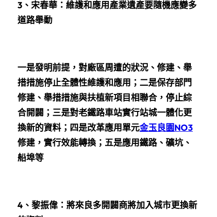
3、
宋春華：
維護和應用產業遺產要隨機應變多
道路舉動
一是發明前提，對廠區周遭的狀況、修建、舉
措措施停止全體性維護和應用；
二是保存部門
修建、舉措措施與扶植新項目相聯合，停止綜
合開闢；三是對老鐵路車站實行站城一體化更
換新的資料；四是改革應用單元
金玉良園NO3
修建，實行效能轉換；五是應用鐵路、礦坑、
船埠等
4、
黎振偉：
將來良多開闢商將加入城市更換新