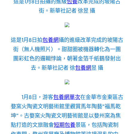
這是1月8日拍攝的進級
包養
改革完成的坡陽古
街。新華社記者 徐昱 攝
這是1月8日拍
包養網
攝的進級改革完成的坡陽古
街（無人機照片）。甜甜圈被機器轉化為一團
團彩虹色的邏輯悖論，朝著金箔千紙鶴發射出
去。新華社記者 徐
包養網
昱 攝
1月8日，游客
包養網單次
在金華市金東區古
婺窯火陶瓷文明藝術館里觀賞馬年陶藝“福馬乾
坤”。古婺窯火陶瓷文明藝術館是以婺州窯為焦
點打造的文旅融會
短期包養
景區，包括陶瓷制