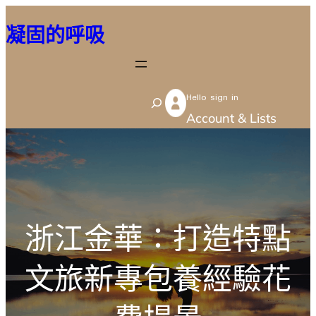
跳
凝固的呼吸
至
主
要
Hello sign in
內
S
Account & Lists
容
e
a
r
c
h
浙江金華：打造特點
文旅新專包養經驗花