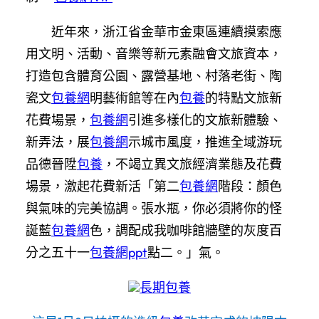
近年來，浙江省金華市金東區連續摸索應
用文明、活動、音樂等新元素融會文旅資本，
打造包含體育公園、露營基地、村落老街、陶
瓷文
包養網
明藝術館等在內
包養
的特點文旅新
花費場景，
包養網
引進多樣化的文旅新體驗、
新弄法，展
包養網
示城市風度，推進全域游玩
品德晉陞
包養
，不竭立異文旅經濟業態及花費
場景，激起花費新活「第二
包養網
階段：顏色
與氣味的完美協調。張水瓶，你必須將你的怪
誕藍
包養網
色，調配成我咖啡館牆壁的灰度百
分之五十一
包養網ppt
點二。」氣。
長期包養