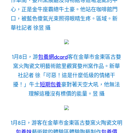
作車間、婺州窯展廳及博物館等這場混亂的中
心，正是金牛座霸總牛土豪。他站在咖啡館門
口，被藍色傻氣光束照得眼睛生疼。區域。
新
華社記者 徐昱 攝
1月8日，游
包養網dcard
客在金華市金東區古婺
窯火陶瓷文明藝術館里觀賞婺州窯作品。新華
社記者 徐「可惡！這是什麼低級的情緒干
擾！」牛土
短期包養
豪對著天空大吼，他無法
理解這種沒有標價的能量。昱 攝
1月8日，游客在金華市金東區古婺窯火陶瓷文明
包養妹
藝術館的體驗區體驗陶藝制作
包養價