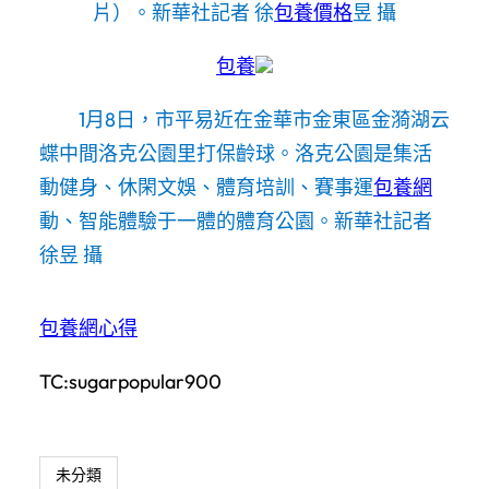
片）。新華社記者 徐
包養價格
昱 攝
包養
1月8日，市平易近在金華市金東區金漪湖云
蝶中間洛克公園里打保齡球。洛克公園是集活
動健身、休閑文娛、體育培訓、賽事運
包養網
動、智能體驗于一體的體育公園。
新華社記者
徐昱 攝
包養網心得
TC:sugarpopular900
未分類