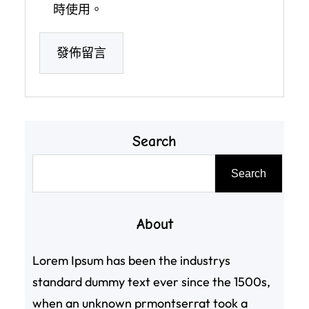
時使用。
Search
搜
Search
尋
About
Lorem Ipsum has been the industrys
standard dummy text ever since the 1500s,
when an unknown prmontserrat took a