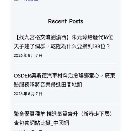
Recent Posts
【找九宮格交流劉渝西】朱元璋給歷代16位
天子建了個群，乾隆為什么要擴到188位？
2026 年 8 月 7 日
OSDER奧斯德汽車材料治愈瑤鄉童心，廣東
醫服務隊將音樂帶進田間地頭
2026 年 8 月 7 日
繁育優質種羊 推進量質齊升（新春走下層）
查包養網站比擬_中國網