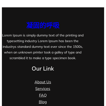
凝固的呼吸
Lorem Ipsum is simply dummy text of the printing and
typesetting industry Lorem Ipsum has been the
industrys standard dummy text ever since the 1500s,
when an unknown printer took a galley of type and
scrambled it to make a type specimen book.
Our Link
About Us
Services
FAQ
Blog