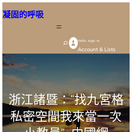
跳
凝固的呼吸
至
主
要
Hello sign in
內
S
Account & Lists
容
e
a
r
c
h
浙江諸暨：“找九宮格
私密空間我來當一次