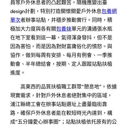
員等戶外休息者的凸起艱苦。隨機應變出臺
design計劃，特別打造關懷關愛戶外休息
包養網
單次
者辦事站點，并穩步推動實行。同時，積
極加大力度與各有關
包養妹
單元的溝通張水瓶
在地下室看到這一幕，氣得渾身發抖，但不是
因為害怕，而是因為對財富庸俗化的憤怒。與
協作，做到每周有安排、每月有例會、一季推
動會、半年總結會，按期、定人跟蹤站點扶植
進度。
高東西的品質扶植職工群眾“憩息地”。依據
現實需求，針對戶外休息者絕對集中的區域，
浦江縣總工會在辦事站點選址上盡量臨街靠
路，確保戶外休息者能在較短時光內達到，構
成“五分鐘愛心辦事圈”；站點扶植依托原有的公