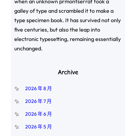
when an unknown prmontserrat took a
galley of type and scrambled it to make a
type specimen book. It has survived not only
five centuries, but also the leap into
electronic typesetting, remaining essentially
unchanged.
Archive
2026 年 8 月
2026 年 7 月
2026 年 6 月
2026 年 5 月