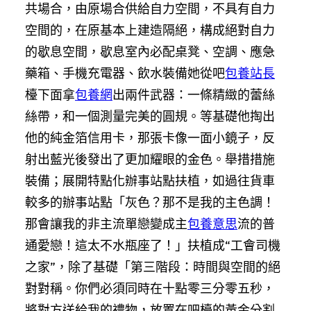
共場合，由原場合供給自力空間，不具有自力
空間的，在原基本上建造隔絕，構成絕對自力
的歇息空間，歇息室內必配桌凳、空調、應急
藥箱、手機充電器、飲水裝備她從吧
包養站長
檯下面拿
包養網
出兩件武器：一條精緻的蕾絲
絲帶，和一個測量完美的圓規。等基礎他掏出
他的純金箔信用卡，那張卡像一面小鏡子，反
射出藍光後發出了更加耀眼的金色。舉措措施
裝備；展開特點化辦事站點扶植，如過往貨車
較多的辦事站點「灰色？那不是我的主色調！
那會讓我的非主流單戀變成主
包養意思
流的普
通愛戀！這太不水瓶座了！」扶植成“工會司機
之家”，除了基礎「第三階段：時間與空間的絕
對對稱。你們必須同時在十點零三分零五秒，
將對方送給我的禮物，放置在吧檯的黃金分割