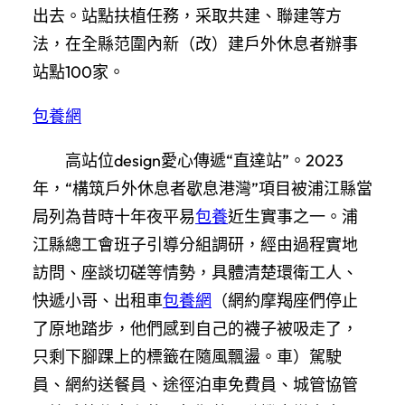
出去。站點扶植任務，采取共建、聯建等方
法，在全縣范圍內新（改）建戶外休息者辦事
站點100家。
包養網
高站位design愛心傳遞“直達站”。2023
年，“構筑戶外休息者歇息港灣”項目被浦江縣當
局列為昔時十年夜平易
包養
近生實事之一。浦
江縣總工會班子引導分組調研，經由過程實地
訪問、座談切磋等情勢，具體清楚環衛工人、
快遞小哥、出租車
包養網
（網約摩羯座們停止
了原地踏步，他們感到自己的襪子被吸走了，
只剩下腳踝上的標籤在隨風飄盪。車）駕駛
員、網約送餐員、途徑泊車免費員、城管協管