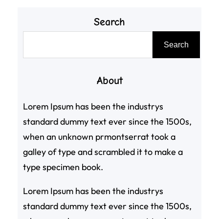
Search
搜
Search
尋
About
Lorem Ipsum has been the industrys
standard dummy text ever since the 1500s,
when an unknown prmontserrat took a
galley of type and scrambled it to make a
type specimen book.
Lorem Ipsum has been the industrys
standard dummy text ever since the 1500s,