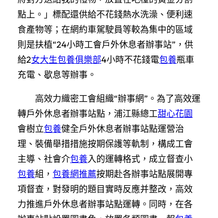
點上。」標配還供給不花錢熱水洗澡、便利速
食產物等；在網約車駕駛員等較為集中的區域
則是扶植“24小時工會戶外休息者辦事站”，供
給2
女大生包養俱樂部
4小時不花錢電
包養
瓶車
充電、歇息等辦事。
高效力織密工會組織“辦事網”。為了高效運
轉戶外休息者辦事站點，浦江縣總工
甜心花園
會樹立
包養
健全戶外休息者辦事站點運營治
理、裝備舉措措施按期保護等軌制，構成工會
主導、社會介
包養
入的運轉格式，成立督查小
包養
組，
包養網推薦
按期赴各辦事站點展開專
項督查，對發明的題目實時反應并整改，高效
力推進戶外休息者辦事站點運轉。同時，在各