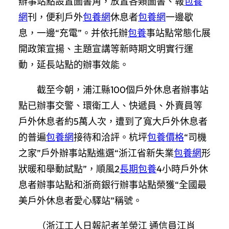
辦事站點設置圖書角，放置各類圖書、報
包養
網
刊，便利戶外
包養網
休息者
包養網
一邊歇
息，一邊“充電”。并依托辦
包養
事站點常態化展
開政策宣揚、主題宣講等新時期文明實行運
動，延長站點的辦事效能。
截至今朝，
浦江
縣100個戶外休息者辦事站
點已辦事交警、環衛工人、快遞員、外賣員等
戶外休息者約5萬人次，遭到了寬大戶外休息者
的普遍
包養網
接待和洽評。杭坪
包養價格
“司機
之家”戶外辦事站點進選“浙江省新失業
包養網
形
狀暖和舉動試點”，順風2
長期包養
4小時戶外休
息者辦事站點和浙商銀行辦事站點榮獲“全國最
美戶外休息者愛心驛站”稱號。
（浙江工人日報記者羊榮江 通信員江肖