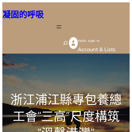
跳
凝固的呼吸
至
主
要
Hello sign in
內
S
Account & Lists
容
e
a
r
c
h
浙江浦江縣專包養總
工會“三高”尺度構筑