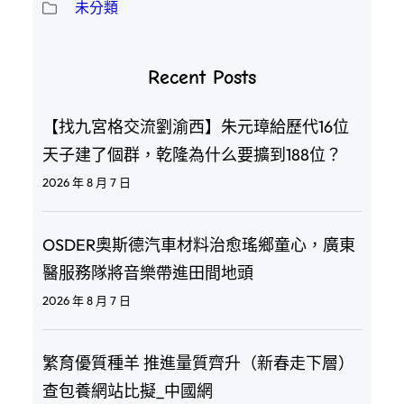
未分類
Recent Posts
【找九宮格交流劉渝西】朱元璋給歷代16位
天子建了個群，乾隆為什么要擴到188位？
2026 年 8 月 7 日
OSDER奧斯德汽車材料治愈瑤鄉童心，廣東
醫服務隊將音樂帶進田間地頭
2026 年 8 月 7 日
繁育優質種羊 推進量質齊升（新春走下層）
查包養網站比擬_中國網