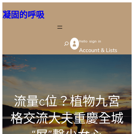
跳
凝固的呼吸
至
主
要
Hello sign in
內
S
Account & Lists
容
e
a
r
c
h
流量c位？植物九宮
格交流大夫重慶全城