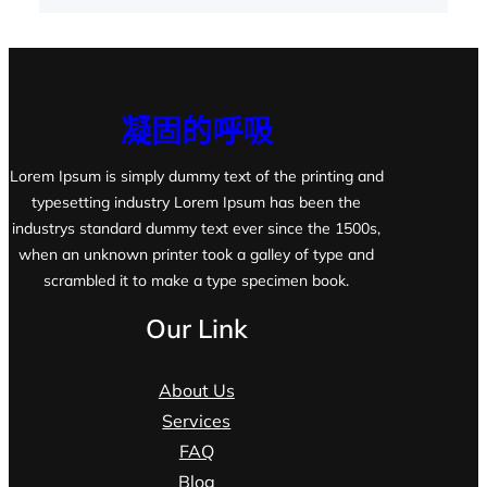
凝固的呼吸
Lorem Ipsum is simply dummy text of the printing and
typesetting industry Lorem Ipsum has been the
industrys standard dummy text ever since the 1500s,
when an unknown printer took a galley of type and
scrambled it to make a type specimen book.
Our Link
About Us
Services
FAQ
Blog