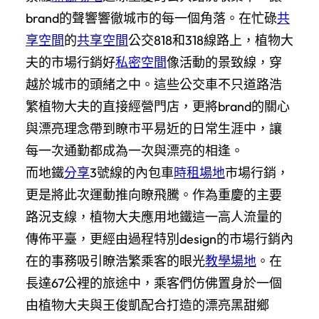
brand的聲響響徹城市的每一個角落。在忙碌
共
享空間
的
共享空間
公交818和318線路上，植物大
夫的市場行銷好
私密空間
像活動的景致線，穿
越於城市的頭緒之中。這些公交車不只道路浩
繁植物大夫的直接經營門店，更將brand的關心
與漂亮理念帶到瞭市平易近的日常生涯中，讓
每一次通勤都成為一次與漂亮的相逢。
而地鐵
分享
3號線的內包車
時租場地
市場行銷，
更是將此次運動推向瞭飛騰。作為重慶的主要
路況支線，植物大夫應用地鐵這一高人流量的
傳佈平臺，更經由過程特別design的市場行銷內
在的事務吸引瞭浩繁乘客的眼光
教學場地
。在
長達67公裡的旅途中，乘客們仿佛置身於一個
由植物大夫與王俊凱配合打造的漂亮黑甜鄉