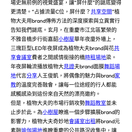
場史無前例的視覺盛宴，讓“屏什麼”的謎底變得
更清楚。“占據流量C位，屏什麼？
共享空間
”植
物大夫用brand傳佈方法的深度摸索與立異實行
告知我們謎底。玄月，在重慶市江北區繁榮的
不雅音橋步行街嘉韶
小樹屋
華年夜廈外墻上，
三塊巨型LED年夜屏成為植物大夫brand與花
共
享會議室
費者之間感情銜接的橋
時租場地
梁。
年夜屏輪流播放植物大
見證
夫brand面膜
舞蹈場
地
代言
分享
人王俊凱，將偶像的魅力與brand
家
教
的溫度完善融會，讓每一位途經的行人都能
感觸感染到這份來自天然的漂亮邀約。
但是，植物大夫的市場行銷攻勢
舞蹈教室
並未
止步於此。為
小樹屋
瞭進一個步驟擴展brand的
影響力，植物大夫奇妙地
會議室出租
將brand元
素融
瑜伽場地
進瞭重慶的公共路況收集中，讓