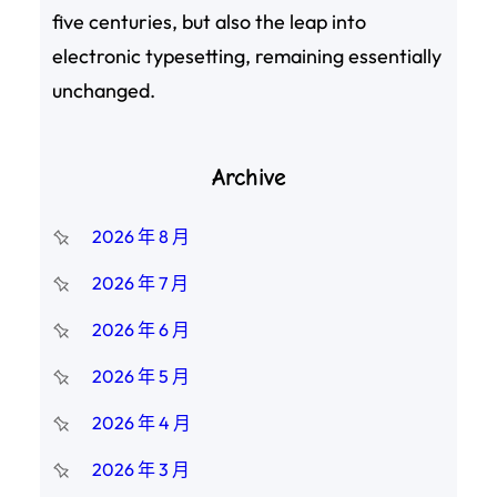
five centuries, but also the leap into
electronic typesetting, remaining essentially
unchanged.
Archive
2026 年 8 月
2026 年 7 月
2026 年 6 月
2026 年 5 月
2026 年 4 月
2026 年 3 月