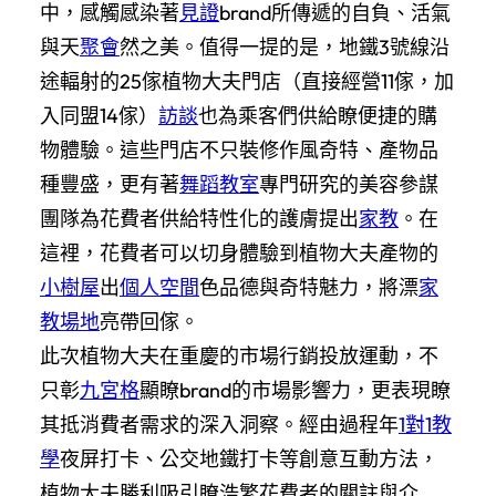
中，感觸感染著
見證
brand所傳遞的自負、活氣
與天
聚會
然之美。值得一提的是，地鐵3號線沿
途輻射的25傢植物大夫門店（直接經營11傢，加
入同盟14傢）
訪談
也為乘客們供給瞭便捷的購
物體驗。這些門店不只裝修作風奇特、產物品
種豐盛，更有著
舞蹈教室
專門研究的美容參謀
團隊為花費者供給特性化的護膚提出
家教
。在
這裡，花費者可以切身體驗到植物大夫產物的
小樹屋
出
個人空間
色品德與奇特魅力，將漂
家
教場地
亮帶回傢。
此次植物大夫在重慶的市場行銷投放運動，不
只彰
九宮格
顯瞭brand的市場影響力，更表現瞭
其抵消費者需求的深入洞察。經由過程年
1對1教
學
夜屏打卡、公交地鐵打卡等創意互動方法，
植物大夫勝利吸引瞭浩繁花費者的關註與介