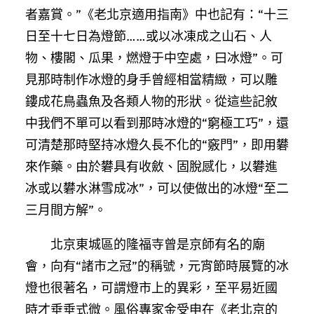
者嘉賞。”《老北京適用指南》中也記有：“十三
日至十七日為燈節……或以冰凍成之山石、人
物、樓閣、瓜果，燃燈于中空處，曰冰燈”。可
見那時制作冰燈的身手曾經相當精緻，可以雕
鏤成花鳥蟲魚及各類人物的形狀。從這些記敘
中我們不單可以看到那時冰燈的“窮極工巧”，還
可清楚那時堅持冰燈久長不化的“竅門”，即用礬
來作藥。由於礬具有收斂、固脫感化，以礬進
冰或以礬水淋雪成冰”，可以使做出的冰燈“至二
三月間方解”。
北京東城區的隆福寺曾是京師有名的廟
會，向有“諸市之冠”的稱號，元宵節時展覽的冰
燈也很著名，可謂燈市上的異彩，至平易近國
時才垂垂式微。風俗專家金受申在《老北京的