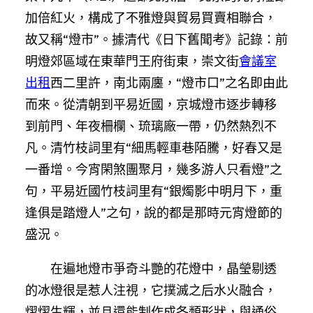
加倍紅火，構成了不雅燈與貿易買賣相聯合，
故又稱“燈市”。據清代《日下舊聞考》記錄：前
明燈郊區域在東華門王府街東，崇文街
會議室
出租
西二里許，南北兩廛，“燈市口”之名即由此
而來。從清朝到平易近國，京城燈市逐步轉移
到前門、年夜柵欄、琉璃廠一帶，仍然熱烈不
凡。清竹枝詞里有“細馬輕車巷陌騰，好春又是
一番增。今宵閑煞團聚月，幾多游人只看燈”之
句，平易近國竹枝詞里有“銀燭影中明月下，重
逢俱是踏燈人”之句，說的都是那時元宵燈節的
盛況。
在遍地燈市爭奇斗艷的花燈中，晶瑩剔透
的冰燈很是惹人注視，它撲滅之后水火融合，
熠熠生輝，並且還能制作成各類形狀，與通俗