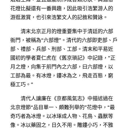
花燈比擬還有一番興趣，因此吸引浩繁游人的
游逛激賞，也引來浩繁文人的記敘和贊詠。
清末北京正月的燈重要集中于清廷的六部
衙門，被稱為“六部燈”。清代的六部即吏部、戶
部、禮部、兵部、刑部、工部。清末和平易近
國初的學者夏仁虎在《舊京瑣記》中記錄，“正
月之燈，向集于前門內之六部，曰六部燈，以
工部為最。有冰燈，鏤冰為之，飛走百態，窮
極工巧。”
清代人讓廉在《京都風氣志》中描述過在
北京燈節“品目單一、頗難列舉的”花燈中，“最
奇巧者為冰燈。以冰琢成人物、花鳥、蟲獸等
像。冰以藥固之，日久不用。雕鏤小巧，不雅