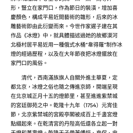
形，豎立在家門口，作為節日的裝潢，增加喜
慶顏色，構成平易近間藝術的雛形，后來的冰
雕藝術即由此衍變而來。今世作家遲子建在其
作品《冰燈》中，就具體描述過她的故鄉漠河
北極村居平易近用一種俄式水桶“韋得羅”制作冰
燈的經過歷程，以及在大年節夜把冰燈擺放在
家門口的風俗。
清代，西南滿族旗人自關外進主華夏，定
都北京，冰燈之俗也隨之傳進京師，開端呈現
在北京城正月十五的燈節里，甚至進進紫禁城
的宮廷御苑之中。乾隆十九年（1754）元宵佳
節，北京紫禁城的宮殿亭閣被成百上千盞宮燈
點綴起來。在乾清宮的丹陛高低還各立起一對
天燈和萬壽燈。乾隆天子帶著傅恒、來保、史