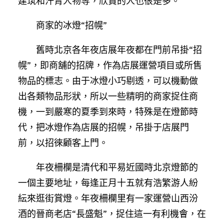
建筑和汗青人物等，欣賞的人也很是多。”
商家的冰燈“招幌”
舊時北京各年夜店展年夜都在門前吊掛“招
幌”，即商舖的招牌，作為店展運營項目或所售
物品的標志。由于冰燈小巧剔透，可以機動做
出各類物品形狀，所以一些精明的商家捉住商
機，一到嚴寒的夏季到來時，特殊是在燈節時
代，把冰燈作為店展的招幌，吊掛于店展門
前，以招徠顧客上門。
年夜柵欄是清代和平易近國時北京燈節的
一個主要地址，每逢正月十五就有浩繁游人紛
紜來逛街賞燈。年夜柵欄里有一家運營山西汾
酒的晉商老店“長盛魁”，捉住這一有利機會，在