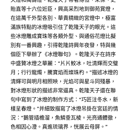
貽直等十六位近臣，興高采烈地到御苑賞燈，
在這萬千外型各別、華貴精緻的宮燈中，極富
滿族特點的冰燈吸引住了乾隆天子的眼光。這
些冰燈雕成寶珠等各類外型、與通俗花燈比擬
別有一番興趣，引得乾隆詩興年夜發，特與幾
個臣下舉辦了《冰燈聯句》。乾隆天子在詩序
中盛贊冰燈之華麗：“片片鮫冰，吐清輝而交璧
月；行行龍燭，騰寶焰而燦珠杓。”描述冰燈的
清輝可與明月相照映，光焰可與星斗同殘暴，
對冰燈形狀的描述非常逼真。乾隆天子還在聯
句中寫到了冰燈的制作方式：“巧匠注冬水，新
樣呈春燈。”并細致描寫了冰燈吊掛在宮廷的情
況：“鵝管插檐溜，魚鱗垂瓦棱。光亮通體徹，
色相因心澄。真進琉璃界，恍展云母屏。”