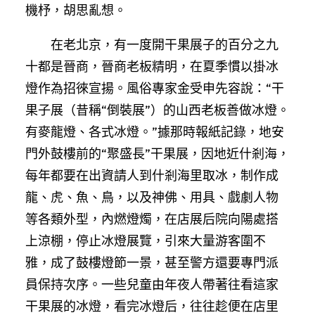
機杼，胡思亂想。
在老北京，有一度開干果展子的百分之九
十都是晉商，晉商老板精明，在夏季慣以掛冰
燈作為招徠宣揚。風俗專家金受申先容說：“干
果子展（昔稱“倒裝展”）的山西老板善做冰燈。
有麥龍燈、各式冰燈。”據那時報紙記錄，地安
門外鼓樓前的“聚盛長”干果展，因地近什剎海，
每年都要在出資請人到什剎海里取冰，制作成
龍、虎、魚、鳥，以及神佛、用具、戲劇人物
等各類外型，內燃燈燭，在店展后院向陽處搭
上涼棚，停止冰燈展覽，引來大量游客圍不
雅，成了鼓樓燈節一景，甚至警方還要專門派
員保持次序。一些兒童由年夜人帶著往看這家
干果展的冰燈，看完冰燈后，往往趁便在店里