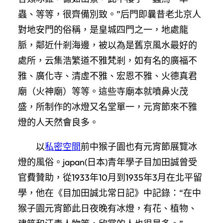
蟲、等等，很齊備別致。”后門即曩昔老北京人
對地安門的俗稱，是皇城四門之一，地處龍
脈，鄰近什剎海邊，被以為是舊京風水最好的
處所，云集浩繁道不雅梵剎，如有名的廣福不
雅、廣化寺、清虛不雅、宏恩不雅、火德真君
廟（火神廟）等等。這些寺廟本就噴鼻火茂
盛，所制作的冰燈又名堂單一，元宵節來不雅
燈的人天然會良多。
以
私密空間
前中猴子園也有元宵節展覽冰
燈的風俗。japan(日本)青年學子目加田誠曾受
官費贊助，從1933年10月到1935年3月在北平留
學，他在《目加田誠北常日記》中記錄：“在中
猴子園元宵節此日夜晚有冰燈，有花、植物、