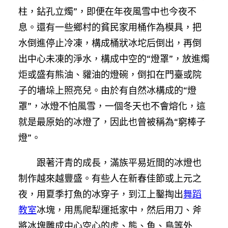
柱，鉆孔立燭”，即便在年夜風雪中也今夜不
息。還有一些鄉村的貧民家用桶作為模具，把
水倒進停止冷凍，構成桶狀冰坨后倒出，再倒
出中心未凍的淨水，構成中空的“燈罩”，放進燭
炬或盛有熊油、貛油的燈碗，倒扣在門臺或院
子的墻垛上照亮兒。由於有自然冰構成的“燈
罩”，冰燈不怕風雪，一個冬天也不會熔化，這
就是最原始的冰燈了，因此也曾被稱為“窮棒子
燈”。
跟著汗青的成長，滿族平易近間的冰燈也
制作越來越豐盛。有些人在新春佳節或上元之
夜，用夏季打魚的冰穿子，到江上鑿掏出
舞蹈
教室
冰塊，用馬爬犁運抵家中，然后用刀、斧
將冰塊雕成中心空心的虎、熊、魚、鳥等外