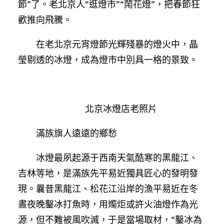
節”了。老北京人“逛燈市”“鬧花燈”，把春節狂
歡推向飛騰。
在老北京元宵燈節光輝殘暴的燈火中，晶
瑩剔透的冰燈，成為燈市中別具一格的景致。
北京冰燈店老照片
滿族旗人遠遠的鄉愁
冰燈最夙起源于西南天氣酷寒的黑龍江、
吉林等地，是滿族先平易近獨具匠心的發明發
現。曩昔黑龍江、松花江沿岸的漁平易近在冬
晝夜晚鑿冰打魚時，用燭炬或許火油燈作為光
源，但不難被風吹滅，于是當場取材，“鑿冰為