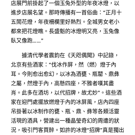
店展門前掛起了一個玉兔外型的年夜冰燈，以
進步店展名望。那時傳播有一首俗曲：“正月十
五鬧花燈，年夜柵欄里好熱烈。全城男女老小
都來把花燈瞧。長盛魁的冰燈明又亮，玉兔像
臥又像跑……”
據清代學者震鈞在《天咫偶聞》中記錄，
北京有些酒家：“伐冰作屏，然（燃）燈于內
耳。今則愈出愈幻，以冰為酒甕、瓶罌、鼎彝
之屬，然燈于內，高懸四座，不雅者嘆其盡
肖。此多在酒坊，以代招牌，故尤妙”。這些酒
家在迎門處擺放燃燈于內的冰屏風，店內四座
吊掛著以冰制作的甕、瓶、鼎、彞等各類活靈
活現的酒具，營建出一種晶瑩奇幻的周遭的狀
況，吸引門客買醉。如許的冰燈“招牌”真是獨出