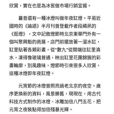
欣賞，實在也是為冰窖做市場行銷宣揚。
曩昔還有一種冰燈叫做年夜缸燈。平易近
國時的《論語》半月刊曾登載作者段繩夙的
《逛燈》，文中記敘燈節時北京東華門外有一
個叫聚興魁的商展，店門前擺放著一溜水缸，
缸里貼著各類彩畫，從“數九”從開端往缸里澆
水，凍得像玻璃普通，映出缸里花團錦簇的彩
畫輪廓，別風趣味，燈節時引來很多人欣賞，
這種冰燈即年夜缸燈。
元宵節的冰燈曾照亮過老北京的夜空。歲
序更換新的資料，風景勝舊，現現在，用古代
科技方式制作的冰燈、冰雕加倍八門五花，把
元宵之夜裝點得加倍殘暴光輝。