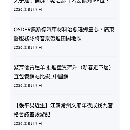
天子建了個群，乾隆為什么要擴到188位？
2026 年 8 月 7 日
OSDER奧斯德汽車材料治愈瑤鄉童心，廣東
醫服務隊將音樂帶進田間地頭
2026 年 8 月 7 日
繁育優質種羊 推進量質齊升（新春走下層）
查包養網站比擬_中國網
2026 年 8 月 7 日
【張平易近生】江蘇常州文廟年夜成找九宮
格會議室殿游記
2026 年 8 月 7 日