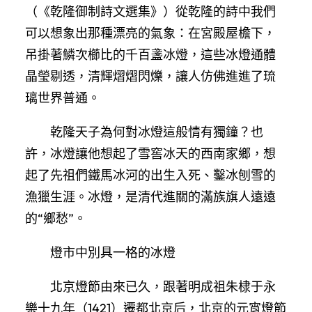
（《乾隆御制詩文選集》）從乾隆的詩中我們
可以想象出那種漂亮的氣象：在宮殿屋檐下，
吊掛著鱗次櫛比的千百盞冰燈，這些冰燈通體
晶瑩剔透，清輝熠熠閃爍，讓人仿佛進進了琉
璃世界普通。
乾隆天子為何對冰燈這般情有獨鐘？也
許，冰燈讓他想起了雪窖冰天的西南家鄉，想
起了先祖們鐵馬冰河的出生入死、鑿冰刨雪的
漁獵生涯。冰燈，是清代進關的滿族旗人遠遠
的“鄉愁”。
燈市中別具一格的冰燈
北京燈節由來已久，跟著明成祖朱棣于永
樂十九年（1421）遷都北京后，北京的元宵燈節