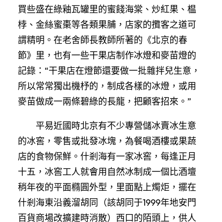
買些盛在綠釉瓦罐里的蜜餞海棠、炒紅果、榅
桲、金絲蜜棗等各類果脯，店家的攬客之道可
謂精明。在老舍師長教師所著的《北京的春
節》里，也有一些干果店制作冰燈和麥苗燈的
記錄：“干果店在燈節還要做一批雜拌兒生意，
所以常常獨出機杼的，制成各樣的冰燈，或用
麥苗做成一兩條碧綠的長龍，把顧客招來。”
平易近國時北京有不少專營儲冰賣冰生意
的冰窖，零售或批發冰塊，為餐喝酒樓或果蔬
店的食物保鮮。什剎海有一家冰窖，每逢正月
十五，冰窖工人就會用自然冰制成一個比酒壇
稍年夜的平面橢圓外型，里面點上燭炬，擺在
什剎海東沿義溜胡同（該胡同于1999年地安門
百貨商場改擴建時消散）西口的陌頭上，供人