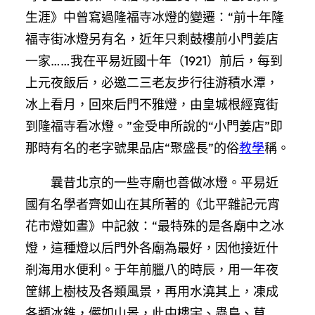
生涯》中曾寫過隆福寺冰燈的變遷：“前十年隆
福寺街冰燈另有名，近年只剩鼓樓前小門姜店
一家……我在平易近國十年（1921）前后，每到
上元夜飯后，必邀二三老友步行往游積水潭，
冰上看月，回來后門不雅燈，由皇城根經寬街
到隆福寺看冰燈。”金受申所說的“小門姜店”即
那時有名的老字號果品店“聚盛長”的俗
教學
稱。
曩昔北京的一些寺廟也善做冰燈。平易近
國有名學者齊如山在其所著的《北平雜記·元宵
花市燈如晝》中記敘：“最特殊的是各廟中之冰
燈，這種燈以后門外各廟為最好，因他接近什
剎海用水便利。于年前臘八的時辰，用一年夜
筐綁上樹枝及各類風景，再用水澆其上，凍成
各類冰錐，儼如山景，此中樓宇、蟲鳥、草