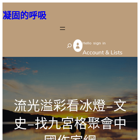
跳
凝固的呼吸
至
主
要
Hello sign in
內
S
Account & Lists
容
e
a
r
c
h
流光溢彩看冰燈–文
史–找九宮格聚會中