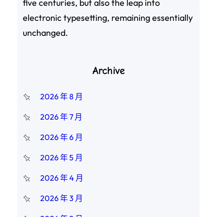
five centuries, but also the leap into
electronic typesetting, remaining essentially
unchanged.
Archive
2026 年 8 月
2026 年 7 月
2026 年 6 月
2026 年 5 月
2026 年 4 月
2026 年 3 月