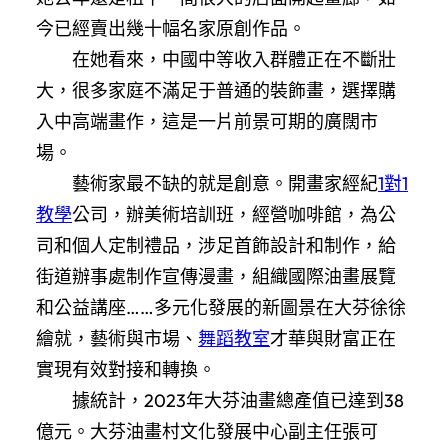
今已經賣出幾十幅名家原創作品。
在她看來，中國中等收入群體正在不斷壯
大，很多家庭不滿足于普通的裝飾畫，選擇購
入中高端畫作，這是一片前景可期的廣闊市
場。
藝術家最不缺的就是創意。開畫家經紀
1對1
教學
公司，辦美術培訓班，經營咖啡館，為公
司和個人定制禮品，涉足首飾設計和制作，給
街道辦事處制作宣傳漫畫，組織國際油畫展覽
和公益講座……多元化發展的新圖景在大芬徐徐
繪就，藝術與市場、
舞蹈教室
才華與財富正在
實現有效對接和轉換。
據統計，2023年大芬油畫總產值已達到38
億元。大芬油畫村文化發展中心副主任張可