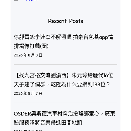
Recent Posts
徐靜蕾怨李連杰不解溫順 拍豪台包養app情
排場像打戲(圖)
2026 年 8 月 8 日
【找九宮格交流劉渝西】朱元璋給歷代16位
天子建了個群，乾隆為什么要擴到188位？
2026 年 8 月 7 日
OSDER奧斯德汽車材料治愈瑤鄉童心，廣東
醫服務隊將音樂帶進田間地頭