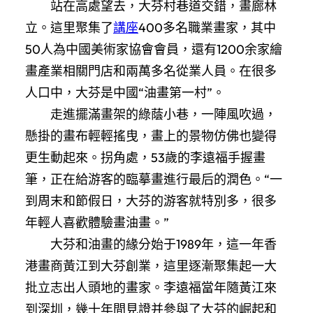
站在高處望去，大芬村巷道交錯，畫廊林
立。這里聚集了
講座
400多名職業畫家，其中
50人為中國美術家協會會員，還有1200余家繪
畫產業相關門店和兩萬多名從業人員。在很多
人口中，大芬是中國“油畫第一村”。
走進擺滿畫架的綠蔭小巷，一陣風吹過，
懸掛的畫布輕輕搖曳，畫上的景物仿佛也變得
更生動起來。拐角處，53歲的李遠福手握畫
筆，正在給游客的臨摹畫進行最后的潤色。“一
到周末和節假日，大芬的游客就特別多，很多
年輕人喜歡體驗畫油畫。”
大芬和油畫的緣分始于1989年，這一年香
港畫商黃江到大芬創業，這里逐漸聚集起一大
批立志出人頭地的畫家。李遠福當年隨黃江來
到深圳，幾十年間見證并參與了大芬的崛起和