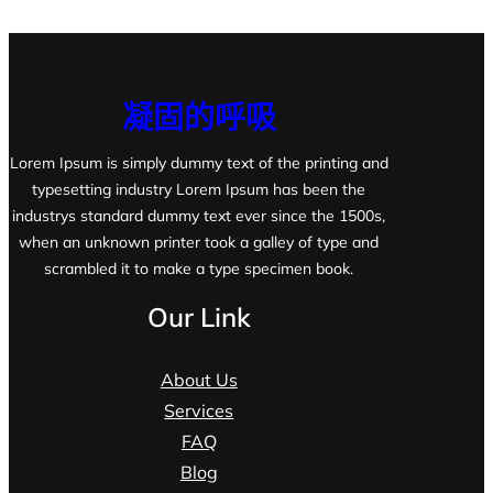
凝固的呼吸
Lorem Ipsum is simply dummy text of the printing and
typesetting industry Lorem Ipsum has been the
industrys standard dummy text ever since the 1500s,
when an unknown printer took a galley of type and
scrambled it to make a type specimen book.
Our Link
About Us
Services
FAQ
Blog