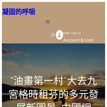
跳
凝固的呼吸
至
主
要
Hello sign in
內
S
Account & Lists
容
e
a
r
c
h
“油畫第一村”大去九
宮格時租芬的多元發