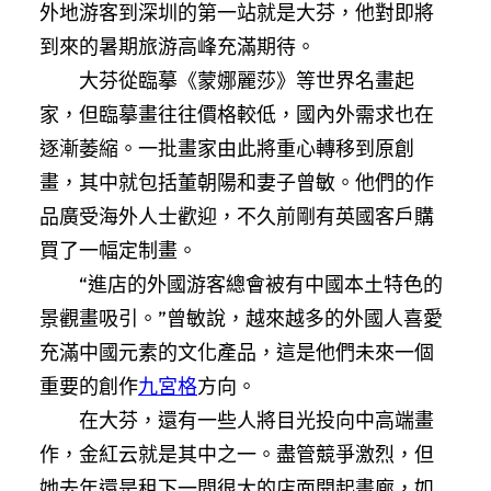
外地游客到深圳的第一站就是大芬，他對即將
到來的暑期旅游高峰充滿期待。
大芬從臨摹《蒙娜麗莎》等世界名畫起
家，但臨摹畫往往價格較低，國內外需求也在
逐漸萎縮。一批畫家由此將重心轉移到原創
畫，其中就包括董朝陽和妻子曾敏。他們的作
品廣受海外人士歡迎，不久前剛有英國客戶購
買了一幅定制畫。
“進店的外國游客總會被有中國本土特色的
景觀畫吸引。”曾敏說，越來越多的外國人喜愛
充滿中國元素的文化產品，這是他們未來一個
重要的創作
九宮格
方向。
在大芬，還有一些人將目光投向中高端畫
作，金紅云就是其中之一。盡管競爭激烈，但
她去年還是租下一間很大的店面開起畫廊，如