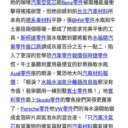
她的咖啡
汽車空氣芯
館
Benz零件
被兩種能量衝
擊得搖搖欲墜，但她卻感到前
台北汽車材料
所
未有的
德系車材料
平靜。張
BMW零件
水瓶和牛
土豪這兩個極端，都成了她追求完美平衡的工
具。
斯柯達零件
張水瓶聽到要將藍色
水箱精
汽
車零件進口商
調成灰度百分之五十一點二，陷
入了更深的哲學恐
汽車零件報價
保時捷零件
慌。牛土豪聽到要用最便宜的鈔票換取水瓶
Audi零件
座的眼淚，驚恐地大叫
汽車材料報
價
：「眼淚？
水箱水
油氣分離器改良版
那沒有
市值！我寧願用一棟別墅
賓士零件
換！」地
賓
利零件
面上
Skoda零件
的雙魚座們哭得更厲害
了，
Porsche零件
他
VW零件
們的海水淚開始變
成金箔碎片與氣泡水的混合液。「只
汽車冷氣
芯
有當單戀的傻氣與財富的
汽車材料
霸氣達到