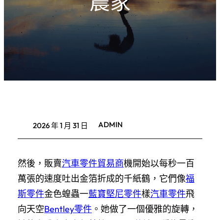
農家
ADMIN
2026 年 1 月 31 日
然後，販賣
汽車零件貿易商
機開始以每秒一百
萬張的速度吐出金箔折成的千紙鶴，它們像
福
斯零件
金色蝗蟲一
藍寶堅尼零件
樣
汽車零件
飛
向天空
Bentley零件
。她做了一個優雅的旋轉，