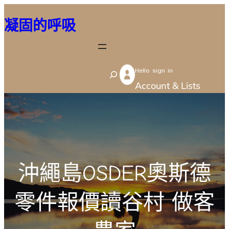
跳
凝固的呼吸
至
主
要
Hello sign in
內
S
Account & Lists
容
e
a
r
c
h
沖繩島OSDER奧斯德
零件報價讀谷村 做客