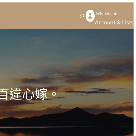
Hello sign in
S
Account & Lists
e
a
r
c
h
分百違心嫁。