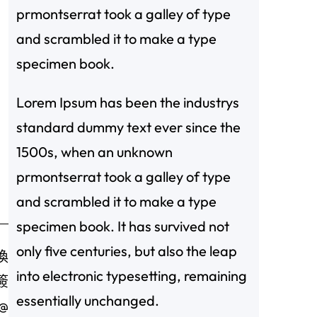
prmontserrat took a galley of type
and scrambled it to make a type
specimen book.
Lorem Ipsum has been the industrys
standard dummy text ever since the
1500s, when an unknown
prmontserrat took a galley of type
and scrambled it to make a type
specimen book. It has survived not
only five centuries, but also the leap
換
into electronic typesetting, remaining
簽
essentially unchanged.
@