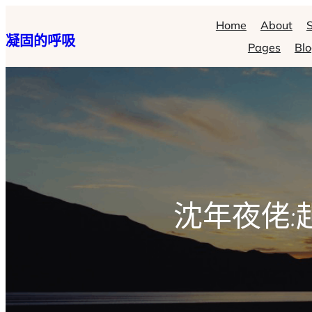
跳
Home
About
S
凝固的呼吸
至
Pages
Bl
主
要
內
容
沈年夜佬: