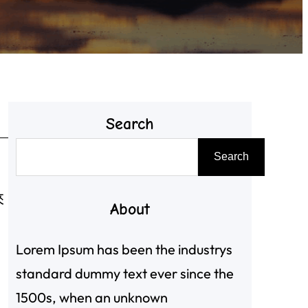
Search
搜
Search
尋
來
About
Lorem Ipsum has been the industrys
standard dummy text ever since the
1500s, when an unknown