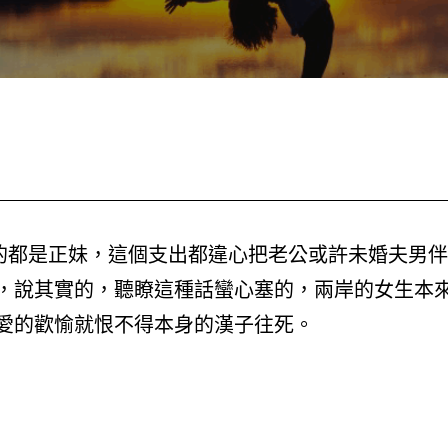
過的都是正妹，這個支出都違心把老公或許未婚夫男伴
，說其實的，聽瞭這種話蠻心塞的，兩岸的女生本
愛的歡愉就恨不得本身的漢子往死。