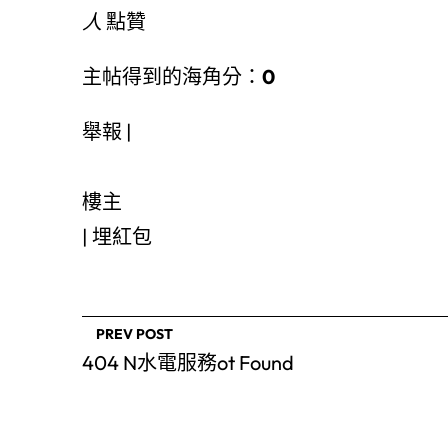
人
點贊
主帖得到的海角分：
0
舉報 |
樓主
|
埋紅包
PREV POST
404 N水電服務ot Found