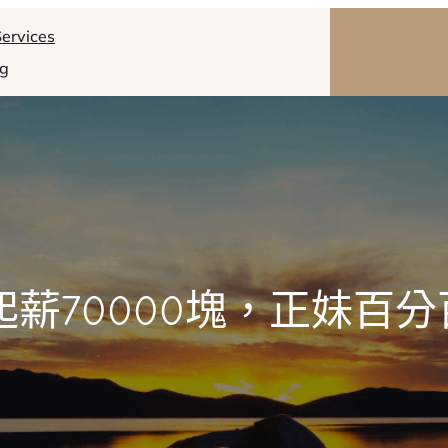
ervices
og
起薪70000塊，正妹百