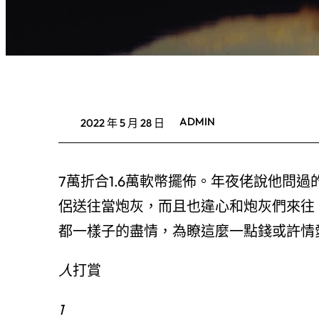
ADMIN
2022 年 5 月 28 日
7萬折合1.6萬軟幣擺佈。年夜佬說他問
侶送往當炮灰，而且也違心和炮灰們來往
都一樣子的盡情，為瞭這麼一點錢或許情
人
打賞
1