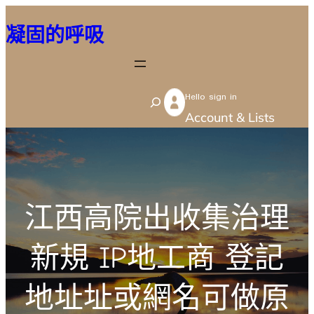
跳
凝固的呼吸
至
主
要
Hello sign in
內
S
Account & Lists
容
e
a
r
c
江西高院出收集治理
h
新規 IP地工商 登記
地址址或網名可做原