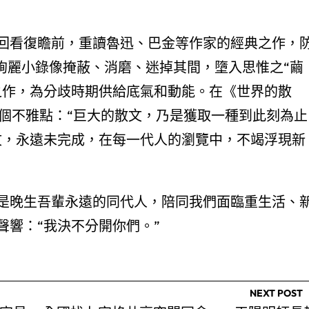
回看復瞻前，重讀魯迅、巴金等作家的經典之作，
和絢麗小錄像掩蔽、消磨、迷掉其間，墮入思惟之“繭
之作，為分歧時期供給底氣和動能。在《世界的散
一個不雅點：“巨大的散文，乃是獲取一種到此刻為止
文，永遠未完成，在每一代人的瀏覽中，不竭浮現新
是晚生吾輩永遠的同代人，陪同我們面臨重生活、
聲響：“我決不分開你們。”
NEXT POST