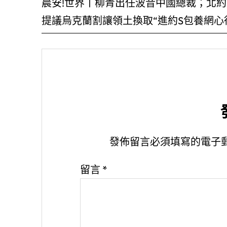
晨安!世界丨柳青出任波音中國總裁；北
提議烏克蘭割讓領土換取“進約S包養網心
發佈留言必須填寫的電子
留言
*