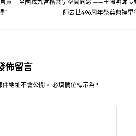
約官員
全國找九宮格共享空間同念 ——王陽明師長
得”
師去世496周年祭奠典禮舉
發佈留言
郵件地址不會公開。
必填欄位標示為
*