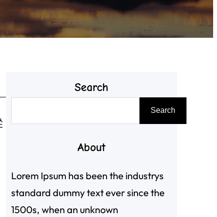
Search
搜
Search
尋
從
About
。
Lorem Ipsum has been the industrys
standard dummy text ever since the
1500s, when an unknown