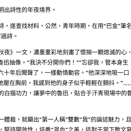
明出詩性的年夜境界。
詩，遂查找材料。公然，青年時期，在用“巴金”筆
寫過詩。
秋夜》一文，濃墨重彩地刻畫了懷揣一顆熄滅的心
魯迅抽像。“我決不分開你們！”“忘卻我，管本身生
六十年后聞聲了，一樣動情動容。“他深深地吸一口
地壓在胸前，我感到他的身子似乎輕輕在顫抖。”…
的白描功力，讓夢中的魯迅，貼合于汗青現場中的
體裁，就顯出“第一人稱”雙數“我”的論述魅力，
，堅持開放性，培養“混血”之美，這對于當下散文