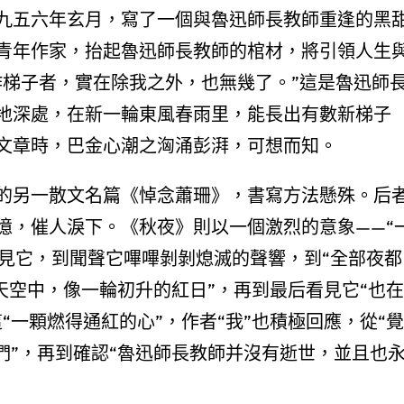
九五六年玄月，寫了一個與魯迅師長教師重逢的黑
青年作家，抬起魯迅師長教師的棺材，將引領人生
作梯子者，實在除我之外，也無幾了。”這是魯迅師
地深處，在新一輪東風春雨里，能長出有數新梯子
文章時，巴金心潮之洶涌彭湃，可想而知。
的另一散文名篇《悼念蕭珊》，書寫方法懸殊。后
憶，催人淚下。《秋夜》則以一個激烈的意象——“
看見它，到聞聲它嗶嗶剝剝熄滅的聲響，到“全部夜都
在天空中，像一輪初升的紅日”，再到最后看見它“也在
“一顆燃得通紅的心”，作者“我”也積極回應，從“覺
們”，再到確認“魯迅師長教師并沒有逝世，並且也