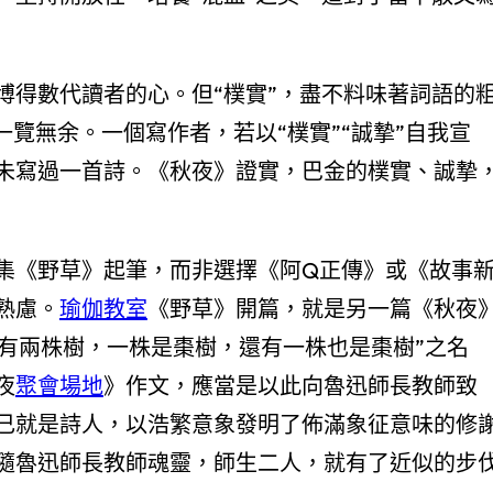
博得數代讀者的心。但“樸實”，盡不料味著詞語的
一覽無余。一個寫作者，若以“樸實”“誠摯”自我宣
未寫過一首詩。《秋夜》證實，巴金的樸實、誠摯
集《野草》起筆，而非選擇《阿Q正傳》或《故事
熟慮。
瑜伽教室
《野草》開篇，就是另一篇《秋夜
外有兩株樹，一株是棗樹，還有一株也是棗樹”之名
夜
聚會場地
》作文，應當是以此向魯迅師長教師致
己就是詩人，以浩繁意象發明了佈滿象征意味的修
隨魯迅師長教師魂靈，師生二人，就有了近似的步