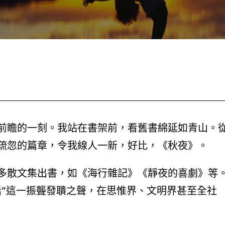
前瞻的一刻。我站在書架前，看舊書綿延如青山。
疏忽的篇章，令我線人一新，好比，《秋夜》。
多散文集出書，如《海行雜記》《靜夜的喜劇》等
話”這一振聾發聵之聲，在思惟界、文明界甚至全社