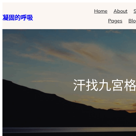
跳
Home
About
S
凝固的呼吸
至
Pages
Bl
主
要
內
容
汗找九宮格