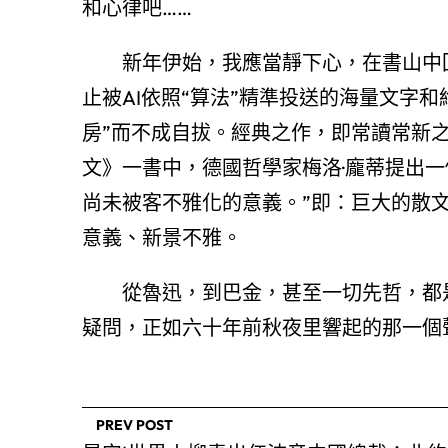
和心律吧……
新年伊始，我應當靜下心，在書山中
止被AI依照“算法”精準投送的海量文字
房”而不成自拔。經典之作，即常讀常新
文》一書中，德國哲學家梅洛·龐蒂提出
尚未被客不雅化的意義。”即：巨大的散
意義、新景不雅。
從魯迅，到巴金，甚至一切先哲，都
疑問，正如六十年前秋夜里響起的那一個
PREV POST