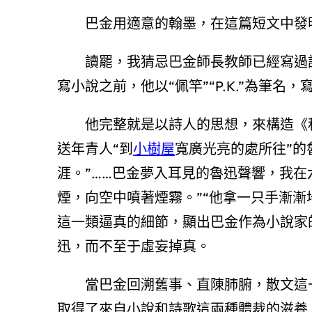
巴金用適意的翰墨，在這篇短文中發
讀罷，我猜忌巴金師長教師已經寫過
寫小說之前，他以“佩竿”“P.K.”為筆名，
他完整就是以詩人的思想，來構造《
送年青人“到
小樹屋
寬廣光亮的處所往”的
涯。”……巴金夢入耳見的魯迅聲響，我在
煙，向空中噴著煙霧。”“他拿一只手漸漸
這一類逼真的細節，顯出巴金作為小說家
迅，而不至于虛妄掉真。
當巴金回溯舊事、直陳肺腑，散文這一
取得了來自小說和詩歌這兩種體裁的滋養