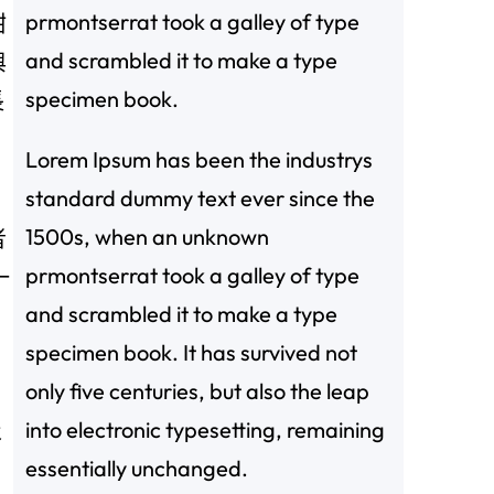
prmontserrat took a galley of type
甜
and scrambled it to make a type
與
specimen book.
長
Lorem Ipsum has been the industrys
standard dummy text ever since the
1500s, when an unknown
者
prmontserrat took a galley of type
一
and scrambled it to make a type
specimen book. It has survived not
only five centuries, but also the leap
into electronic typesetting, remaining
永
essentially unchanged.