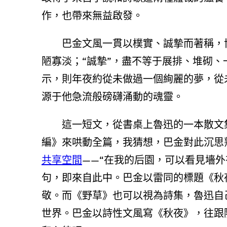
作，也帶來無益啟發。
巴金文風一貫以樸實、誠摯而著稱，
陋寡淡；“誠摯”，盡不等于展排、堆砌、
示，則年夜約從未做過一個絢麗的夢，從
源于他急流般磅礴涌動的魂靈。
這一短文，從書桌上魯迅的一本散文
編》來哄動全篇，我猜想，巴金對此沉思
共享空間
——“在我的后園，可以看見墻
句，即來自此中。巴金以雷同的標題《秋
敬。而《野草》也可以視為詩集，魯迅自
世界。巴金以詩性文風寫《秋夜》，往跟