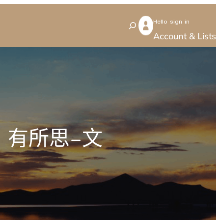
Hello sign in
S
Account & Lists
e
a
r
c
h
》有所思–文