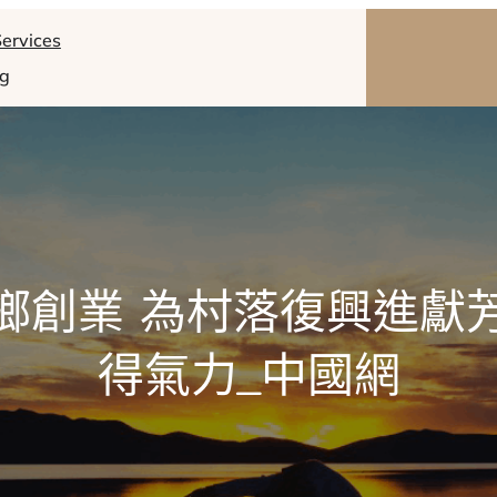
ervices
og
鄉創業 為村落復興進獻
得氣力_中國網