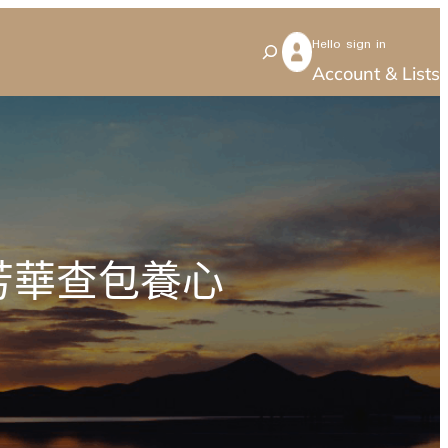
Hello sign in
S
Account & Lists
e
a
r
c
h
芳華查包養心