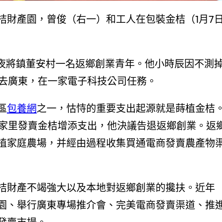
桔財產園，曾俊（右一）和工人在包裝金桔（1月7
年夜將鎮董安村一名返鄉創業青年。他小時辰因不測
前去廣東，在一家電子科技公司任務。
區
包養網
之一，怙恃的重要支出起源就是蒔植金桔
助家里發賣金桔增添支出，他決議告退返鄉創業。返
植家庭農場，并經由過程收集買通電商發賣農產物
桔財產不竭強大以及本地對返鄉創業的攙扶。近年
園、舉行廣東專場推介會、完美電商發賣渠道、推