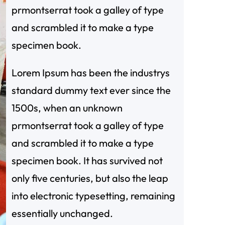
prmontserrat took a galley of type
and scrambled it to make a type
specimen book.
Lorem Ipsum has been the industrys
standard dummy text ever since the
1500s, when an unknown
prmontserrat took a galley of type
and scrambled it to make a type
specimen book. It has survived not
only five centuries, but also the leap
into electronic typesetting, remaining
essentially unchanged.