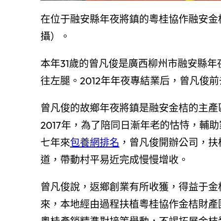
在位于融安縣年夜將鎮的粵桂協作融安金
攝）。
本年31歲的曾凡俊是廣西柳州市融安縣
往左腿。2012年年夜專結業后，曾凡俊
曾凡俊的故鄉年夜將鎮是融安金桔的主產
2017年，為了陪同日漸年老的怙恃，輔
七年來
包養網排名
，曾凡俊開辦公司，扶
道，帶動村平易近完成慢慢增收。
曾凡俊說，返鄉創業有所收獲，得益于金
來，本地經由過程扶植粵桂協作金桔財產