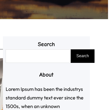
Search
搜
Search
尋
About
Lorem Ipsum has been the industrys
standard dummy text ever since the
1500s, when an unknown