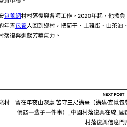
發賣市場。
安
包養網
村村落復興各項工作。2020年起，他擔負
的年青
包養
人回到鄉村，把筍干、土雞蛋、山茶油
村落復興進獻芳華氣力。
NEXT POST
亮村
留在年夜山深處 苦守三尺講臺（講述·查覓包
價錢一輩子一件事）_中國村落復興在線_國
村落復興信息門