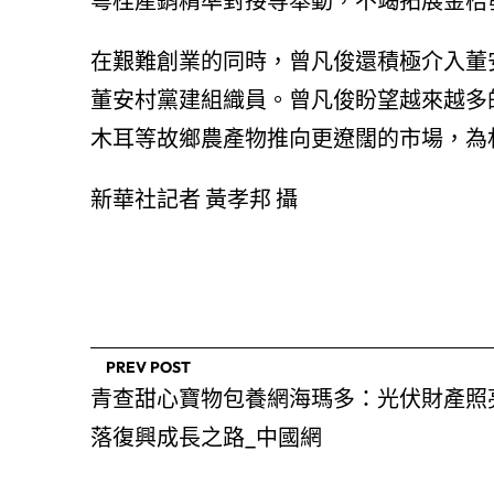
粵桂產銷精準對接等舉動，不竭拓展金桔
在艱難創業的同時，曾凡俊還積極介入董
董安村黨建組織員。曾凡俊盼望越來越多
木耳等故鄉農產物推向更遼闊的市場，為
新華社記者 黃孝邦 攝
PREV POST
青查甜心寶物包養網海瑪多：光伏財產照
落復興成長之路_中國網