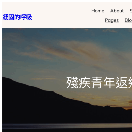
跳
Home
About
S
凝固的呼吸
至
Pages
Bl
主
要
內
容
殘疾青年返