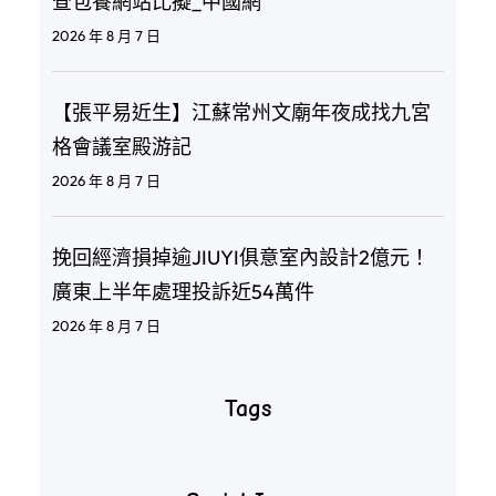
查包養網站比擬_中國網
2026 年 8 月 7 日
【張平易近生】江蘇常州文廟年夜成找九宮
格會議室殿游記
2026 年 8 月 7 日
挽回經濟損掉逾JIUYI俱意室內設計2億元！
廣東上半年處理投訴近54萬件
2026 年 8 月 7 日
Tags