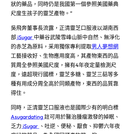
狀的藥品，同時仍是我國第一個參照美國藥典
尺度生孩子的靈芝產物。”
吳飛奔董事長流露，正清靈芝口服液以湖南西
部
iSugar
中藥谷武陵雪峰山脈中自然、無淨化
的赤芝為原料，采用獨傢專利提取
男人夢想網
工藝接收好、生物應用度高，其產物東西的品
質周全參照美國尺度，擁有4年夜定量檢測尺
度，遠超現行國標，靈芝多糖、靈芝三萜等多
種有用成分周全高於同類產物，東西的品質靠
得住。
同時，正清靈芝口服液也是國際少有的明白標
Asugardating
註可用於醫治腫瘤激發的掉眠、
乏力
iSugar
、吐逆、便秘、厭食、抑鬱六年夜