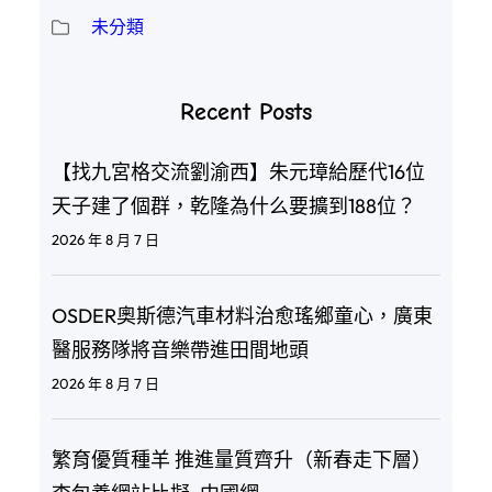
未分類
Recent Posts
【找九宮格交流劉渝西】朱元璋給歷代16位
天子建了個群，乾隆為什么要擴到188位？
2026 年 8 月 7 日
OSDER奧斯德汽車材料治愈瑤鄉童心，廣東
醫服務隊將音樂帶進田間地頭
2026 年 8 月 7 日
繁育優質種羊 推進量質齊升（新春走下層）