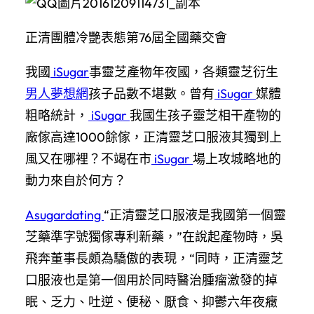
正清團體冷艷表態第76屆全國藥交會
我國
iSugar
事靈芝產物年夜國，各類靈芝衍生
男人夢想網
孩子品數不堪數。曾有
iSugar
媒體
粗略統計，
iSugar
我國生孩子靈芝相干產物的
廠傢高達1000餘傢，正清靈芝口服液其獨到上
風又在哪裡？不竭在市
iSugar
場上攻城略地的
動力來自於何方？
Asugardating
“正清靈芝口服液是我國第一個靈
芝藥準字號獨傢專利新藥，”在說起產物時，吳
飛奔董事長頗為驕傲的表現，“同時，正清靈芝
口服液也是第一個用於同時醫治腫瘤激發的掉
眠、乏力、吐逆、便秘、厭食、抑鬱六年夜癥