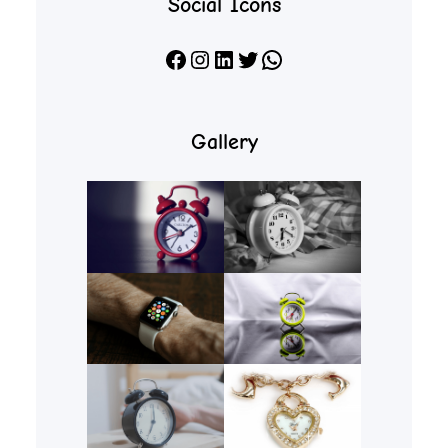
Social Icons
Facebook
Instagram
LinkedIn
X
WhatsApp
Gallery