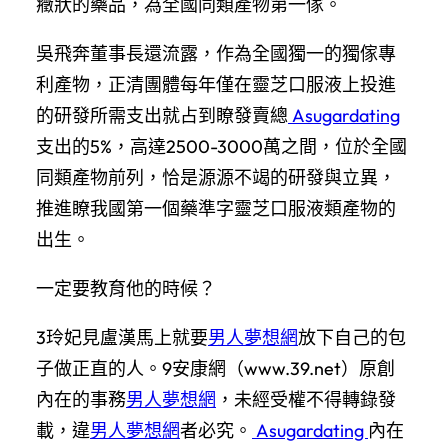
癥狀的藥品，為全國同類產物第一傢。
吳飛奔董事長還流露，作為全國獨一的獨傢專
利產物，正清團體每年僅在靈芝口服液上投進
的研發所需支出就占到瞭發賣總
Asugardating
支出的5%，高達2500-3000萬之間，位於全國
同類產物前列，恰是源源不竭的研發與立異，
推進瞭我國第一個藥準字靈芝口服液類產物的
出生。
一定要教育他的時候？
3玲妃見盧漢馬上就要
男人夢想網
放下自己的包
子做正直的人。9安康網（www.39.net）原創
內在的事務
男人夢想網
，未經受權不得轉錄發
載，違
男人夢想網
者必究。
Asugardating
內在