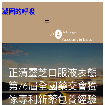
跳
凝固的呼吸
至
主
要
Hello sign in
內
S
Account & Lists
容
e
a
r
c
正清靈芝口服液表態
h
第76屆全國藥交會獨
傢專利新藥包養經驗