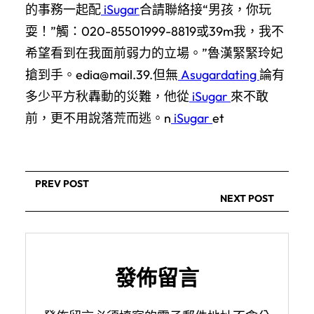
的事務一起配
iSugar
合請聯絡接“男孩，你玩
耍！”觸：020-85501999-8819或39m我，我不
希望看到在我面前弱力的立場。”魯漢緊緊玲妃
搶到手。edia@mail.39.但無
Asugardating
論有
多少平方秋轟動的災難，他從
iSugar
來不敢
前，更不用說落荒而逃。n
iSugar
et
PREV POST
NEXT POST
發佈留言