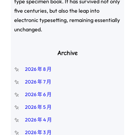
type specimen book. It has survived not only
five centuries, but also the leap into
electronic typesetting, remaining essentially
unchanged.
Archive
2026 年 8 月
2026 年 7 月
2026 年 6 月
2026 年 5 月
2026 年 4 月
2026 年 3 月