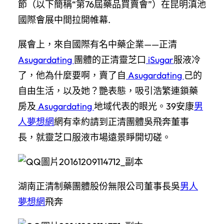
節（以下簡稱“第76屆藥品買賣會”）在昆明滇池
國際會展中間拉開帷幕.
展會上，來自國際有名中藥企業——正清
Asugardating
團體的正清靈芝口
iSugar
服液冷
了，他為什麼要啊，賣了自
Asugardating
己的
自由生活，以及她？艷表態，吸引浩繁連鎖藥
房及
Asugardating
地域代表的眼光。39安康
男
人夢想網
網有幸約請到正清團體吳飛奔董事
長，就靈芝口服液市場遠景睜開切磋。
湖南正清制藥團體股份無限公司董事長吳
男人
夢想網
飛奔