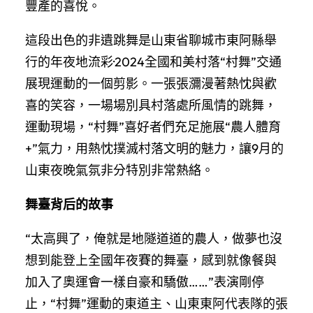
豐產的喜悅。
這段出色的非遺跳舞是山東省聊城市東阿縣舉
行的年夜地流彩·2024全國和美村落“村舞”交通
展現運動的一個剪影。一張張瀰漫著熱忱與歡
喜的笑容，一場場別具村落處所風情的跳舞，
運動現場，“村舞”喜好者們充足施展“農人體育
+”氣力，用熱忱撲滅村落文明的魅力，讓9月的
山東夜晚氣氛非分特別非常熱絡。
舞臺背后的故事
“太高興了，俺就是地隧道道的農人，做夢也沒
想到能登上全國年夜賽的舞臺，感到就像餐與
加入了奧運會一樣自豪和驕傲……”表演剛停
止，“村舞”運動的東道主、山東東阿代表隊的張