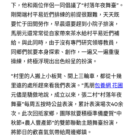
下，他和兩位伴侶一同倡議了“村落年夜舞臺”。
剛開端村平易近們排練的前提很艱難，天天既
要忙于田間勞作，早晨還要趕到小院子排演，
馬朋元還常常從自家帶來茶水給村平易近們補
給。與此同時，由于沒有專門研究領導教員，
同鄉們就要本身探索、創作，一遍又一遍重復
操練，終極浮現出出色紛呈的扮演。
“村里的人搬上小板凳、開上三輪車，都從十幾
里遠的處所趕來看我們表演。”馬朋
包養網 花圃
元儘是驕傲地說，成立以來，張二村“村落年夜
舞臺”每周五按時公益表演，累計表演場次40余
次。此次回抵家鄉，團隊就要積極準備慶賀“中
秋節+農人豐產節”的雙節聯動主題舞臺扮演，
將節日的歡喜氣氛帶給周邊鄉鎮。