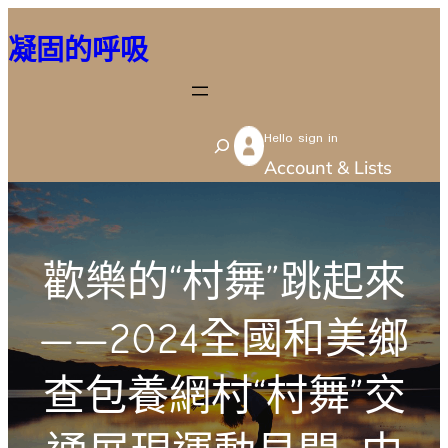
跳
凝固的呼吸
至
主
要
Hello sign in
內
S
Account & Lists
容
e
a
r
歡樂的“村舞”跳起來
c
h
——2024全國和美鄉
查包養網村“村舞”交