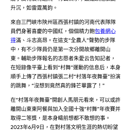
升沉，如雷霆萬鈞。
來自三門峽市陜州區西張村鎮的河南代表隊隊
員們身著喜慶的中國紅，個個精力飽
包養網心
得
滿、斗志高昂。在這支“全農人”聲勢的步隊
中，有不少隊員仍是第一次分開故鄉離開山
東。輔助步隊報名的志愿者朱愛云告知記者，
在短錄像平臺上看到“村舞”運動的信息后，本身
順手上傳了西張村鎮張二村“村落年夜舞臺”扮演
的跳舞，“沒想到竟然真的鋒芒畢露了！”
在“村落年夜舞臺”開創人馬朋元看來，可以或許
離開山東東阿餐與加入全國十強“村舞”年夜賽并
取得二等獎，是本身疇前想都不敢想的事。
2023年6月9日，在對村落文明生涯的熱切盼望