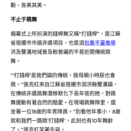
動、各美其美。
不止于跳舞
揭幕式上所扮演的錢桿舞又稱“打錢桿”，是江蘇
省宿遷市市級非遺項目，也是泗
包養平臺推舉
洪及雙溝地域普及較普遍的平易近間傳統跳
舞。
“‘打錢桿’是我們鎮的傳統，我母親小時辰也會
跳。”張克紅來自江蘇省宿遷市泗洪縣雙溝鎮，
在傳統非遺跳舞潛移默化下長年夜的她，對跳
舞運動有著自然的酷愛。在現場跳舞隊里，還
坐著一位18歲的年青隊員。“別看他年事小，8歲
就和我們一路跳‘打錢桿’，此刻也有10年舞齡
了。”張克紅笑著先容。