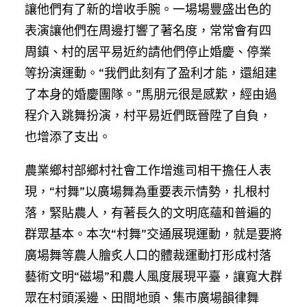
讓他們有了新的增收手腕。一場場豐盛出色的
表演讓他們在周邊打響了著名度，常常會有四
周鎮、村的居平易近約請他們停止婚慶、停業
等扮演運動。“我們此刻有了盈利才能，還組建
了本身的婚慶團隊。”馬朋元很是感歎，經由過
程介入跳舞扮演，村平易近們既晉陞了自負，
也增添了支出。
農業鄉村部鄉村社會工作增進司相干擔任人表
現，“村舞”以廣場舞為重要表示情勢，扎根村
落，緊貼農人，有著長久的文明底蘊和普遍的
群眾基本。本次“村舞”交通展現運動，就是要將
廣場舞等農人膾炙人口的體裁運動打形成村落
藝術文明“磁場”和農人風度展現平臺，讓寬大群
眾在村頭溪邊、田間地頭、集市廣場韻律舞