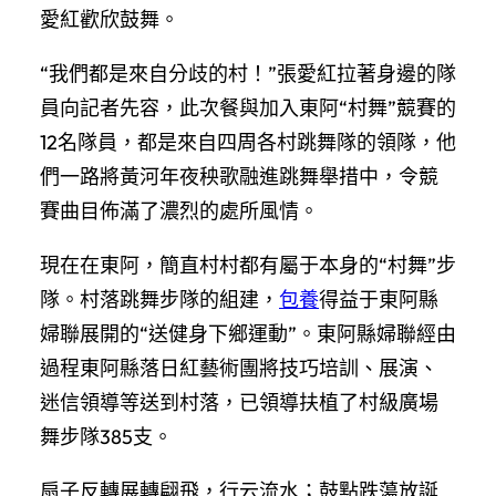
愛紅歡欣鼓舞。
“我們都是來自分歧的村！”張愛紅拉著身邊的隊
員向記者先容，此次餐與加入東阿“村舞”競賽的
12名隊員，都是來自四周各村跳舞隊的領隊，他
們一路將黃河年夜秧歌融進跳舞舉措中，令競
賽曲目佈滿了濃烈的處所風情。
現在在東阿，簡直村村都有屬于本身的“村舞”步
隊。村落跳舞步隊的組建，
包養
得益于東阿縣
婦聯展開的“送健身下鄉運動”。東阿縣婦聯經由
過程東阿縣落日紅藝術團將技巧培訓、展演、
迷信領導等送到村落，已領導扶植了村級廣場
舞步隊385支。
扇子反轉展轉翩飛，行云流水；鼓點跌蕩放誕