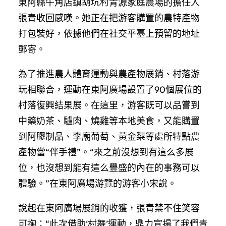
東阿縣牛角店鎮胡坑村青源家庭農場的擔任人
張青收回感嘆。她正在把游客購置的農特產物
打包裝好，依據他們在社交平臺上預留的地址
郵寄。
為了推進農人體育運動與農產物展銷、村落游
玩相聯合，運動在東阿廣場設置了90個展位的
村落復興結果展。在這里，游客既可以品嘗到
中藥奶茶、驢肉、燒雞等本地美食，又能購置
到阿膠制品、李廟葡萄、黃金梨等處所特點農
產物當“伴手禮”。“來之前沒想到有這么多展
位，也沒想到能有這么豐盛的內在的事務可以
體驗。”在東阿廣場游覽的游客小宋說。
說起在東阿廣場展銷的收獲，張青禁不住笑容
可掬：“此次借助‘村舞’運動，鼎力宣揚了我們青