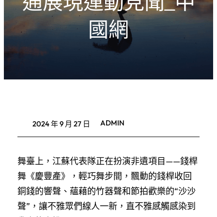
通展現運動見聞_中
國網
ADMIN
2024 年 9 月 27 日
舞臺上，江蘇代表隊正在扮演非遺項目——錢桿
舞《慶豐產》，輕巧舞步間，飄動的錢桿收回
銅錢的響聲、蘊藉的竹器聲和節拍歡樂的“沙沙
聲”，讓不雅眾們線人一新，直不雅感觸感染到