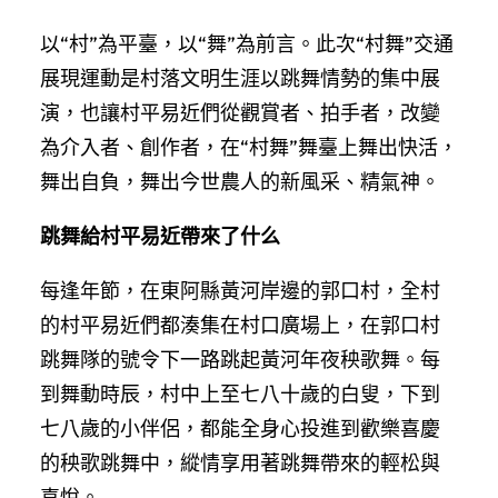
以“村”為平臺，以“舞”為前言。此次“村舞”交通
展現運動是村落文明生涯以跳舞情勢的集中展
演，也讓村平易近們從觀賞者、拍手者，改變
為介入者、創作者，在“村舞”舞臺上舞出快活，
舞出自負，舞出今世農人的新風采、精氣神。
跳舞給村平易近帶來了什么
每逢年節，在東阿縣黃河岸邊的郭口村，全村
的村平易近們都湊集在村口廣場上，在郭口村
跳舞隊的號令下一路跳起黃河年夜秧歌舞。每
到舞動時辰，村中上至七八十歲的白叟，下到
七八歲的小伴侶，都能全身心投進到歡樂喜慶
的秧歌跳舞中，縱情享用著跳舞帶來的輕松與
喜悅。