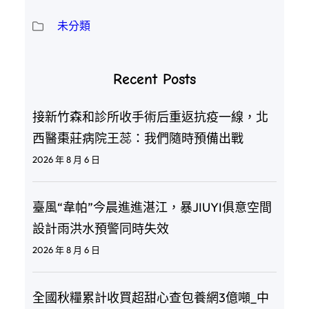
未分類
Recent Posts
接新竹森和診所收手術后重返抗疫一線，北
西醫棗莊病院王蕊：我們隨時預備出戰
2026 年 8 月 6 日
臺風“韋帕”今晨進進湛江，暴JIUYI俱意空間
設計雨洪水預警同時失效
2026 年 8 月 6 日
全國秋糧累計收買超甜心查包養網3億噸_中