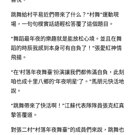
跳舞給村平易近們帶來了什么？“村舞”運動現
場，一句句樸實話語輕松答覆了這個題目。
“舞蹈最年夜的樂趣就是能放松心境。並且在舞
蹈的時辰我感到本身可有自負了！”張愛紅神情
飛揚。
“在‘村落年夜舞臺’扮演讓我們都佈滿自負，此刻
咱也成十里八鄉的‘年夜明星’了。”馬朋元快活地
說。
“跳舞帶來了快活啊！”江蘇代表隊隊員張克紅真
摯答覆道。
對張二村“村落年夜舞臺”的成員們來說，跳舞也