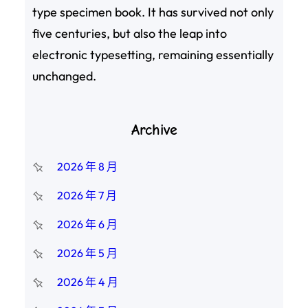
type specimen book. It has survived not only
five centuries, but also the leap into
electronic typesetting, remaining essentially
unchanged.
Archive
2026 年 8 月
2026 年 7 月
2026 年 6 月
2026 年 5 月
2026 年 4 月